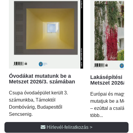
Óvodákat mutatunk be a
Lakásépítési kör
Metszet 2026/3. számában
Metszet 2026/2.
Csupa óvodaépület került 3.
Európai és magyar p
számunkba, Tárnoktól
mutatjuk be a Metsz
Dombóvárig, Budapesttől
– ezúttal a családi 
Sencsenig.
több...
Hírlevél-feliratkozás >