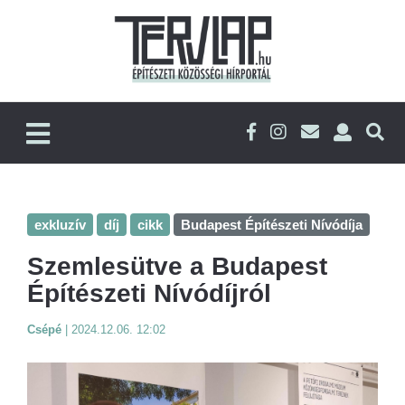
exkluzív
díj
cikk
Budapest Építészeti Nívódíja
Szemlesütve a Budapest
Építészeti Nívódíjról
Csépé
|
2024.12.06. 12:02