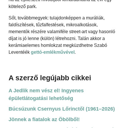
kötelező park.
Sőt, továbbmegyek: tulajdonképpen a muráliák,
faldíszítések, tűzfalfestések, mikroalkotások,
mementók részére valamiféle street-art vagy hasonló
díjat is jó lenne (külön) létrehozni. Talán akkor a
kerámiaelemes homlokzat megküzdhetne Szabó
Leventéék
gettó-emlékművével
.
A szerző legújabb cikkei
A Jedlik nem vész el! Ingyenes
épületlátogatási lehetőség
Búcsúzunk Csernyus Lőrinctől (1961–2026)
Jönnek a fiatalok az Öbölből!