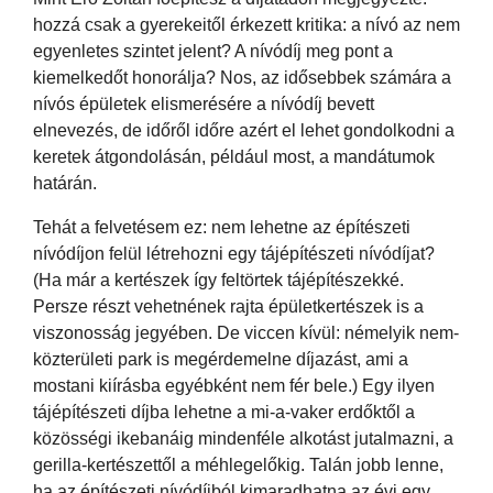
hozzá csak a gyerekeitől érkezett kritika: a nívó az nem
egyenletes szintet jelent? A nívódíj meg pont a
kiemelkedőt honorálja? Nos, az idősebbek számára a
nívós épületek elismerésére a nívódíj bevett
elnevezés, de időről időre azért el lehet gondolkodni a
keretek átgondolásán, például most, a mandátumok
határán.
Tehát a felvetésem ez: nem lehetne az építészeti
nívódíjon felül létrehozni egy tájépítészeti nívódíjat?
(Ha már a kertészek így feltörtek tájépítészekké.
Persze részt vehetnének rajta épületkertészek is a
viszonosság jegyében. De viccen kívül: némelyik nem-
közterületi park is megérdemelne díjazást, ami a
mostani kiírásba egyébként nem fér bele.) Egy ilyen
tájépítészeti díjba lehetne a mi-a-vaker erdőktől a
közösségi ikebanáig mindenféle alkotást jutalmazni, a
gerilla-kertészettől a méhlegelőkig. Talán jobb lenne,
ha az építészeti nívódíjból kimaradhatna az évi egy