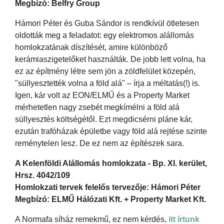
Megbízó: Belfry Group
Hámori Péter és Guba Sándor is rendkívül ötletesen
oldották meg a feladatot: egy elektromos alállomás
homlokzatának díszítését, amire különböző
kerámiaszigetelőket használták. De jobb lett volna, ha
ez az építmény létre sem jön a zöldfelület közepén,
"süllyesztették volna a föld alá" – írja a méltatás(!) is.
Igen, kár volt az EON/ELMŰ és a Property Market
mérhetetlen nagy zsebét megkímélni a föld alá
süllyesztés költségétől. Ezt megdicsérni pláne kár,
ezután trafóházak épületbe vagy föld alá rejtése szinte
reménytelen lesz. De ez nem az építészek sara.
A Kelenföldi Alállomás homlokzata - Bp. XI. kerület,
Hrsz. 4042/109
Homlokzati tervek felelős tervezője: Hámori Péter
Megbízó: ELMŰ Hálózati Kft. + Property Market Kft.
A Normafa síház remekmű, ez nem kérdés,
itt írtunk