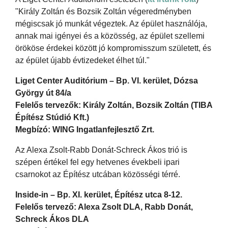
"Király Zoltán és Bozsik Zoltán végeredményben
mégiscsak jó munkát végeztek. Az épület használója,
annak mai igényei és a közösség, az épület szellemi
örököse érdekei között jó kompromisszum született, és
az épület újabb évtizedeket élhet túl."
Liget Center Auditórium – Bp. VI. kerület, Dózsa
György út 84/a
Felelős tervezők: Király Zoltán, Bozsik Zoltán (TIBA
Építész Stúdió Kft.)
Megbízó: WING Ingatlanfejlesztő Zrt.
Az Alexa Zsolt-Rabb Donát-Schreck Ákos trió is
szépen értékel fel egy hetvenes évekbeli ipari
csarnokot az Építész utcában közösségi térré.
Inside-in – Bp. XI. kerület, Építész utca 8-12.
Felelős tervező: Alexa Zsolt DLA, Rabb Donát,
Schreck Ákos DLA