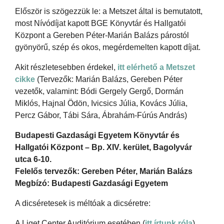
Először is szögezzük le: a Metszet által is bemutatott,
most Nívódíjat kapott BGE Könyvtár és Hallgatói
Központ a Gereben Péter-Marián Balázs párostól
gyönyörű, szép és okos, megérdemelten kapott díjat.
Akit részletesebben érdekel,
itt elérhető a Metszet
cikke
(Tervezők: Marián Balázs, Gereben Péter
vezetők, valamint: Bódi Gergely Gergő, Dormán
Miklós, Hajnal Ödön, Ivicsics Júlia, Kovács Júlia,
Percz Gábor, Tábi Sára, Ábrahám-Fúrús András)
Budapesti Gazdasági Egyetem Könyvtár és
Hallgatói Központ – Bp. XIV. kerület, Bagolyvár
utca 6-10.
Felelős tervezők: Gereben Péter, Marián Balázs
Megbízó: Budapesti Gazdasági Egyetem
A dicséretesek is méltóak a dicséretre:
A Liget Center Auditórium esetében (
itt írtunk róla
)