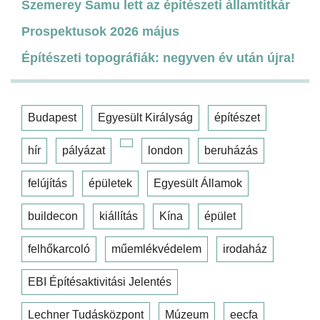
Szemerey Samu lett az építészeti államtitkár
Prospektusok 2026 május
Építészeti topográfiák: negyven év után újra!
Budapest
Egyesült Királyság
építészet
hír
pályázat
london
beruházás
felújítás
épületek
Egyesült Államok
buildecon
kiállítás
Kína
épület
felhőkarcoló
műemlékvédelem
irodaház
EBI Építésaktivitási Jelentés
Lechner Tudásközpont
Múzeum
eecfa