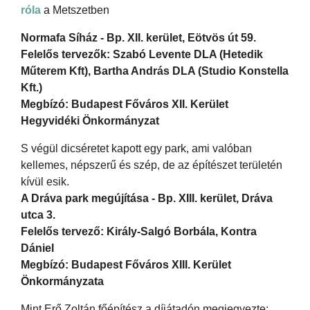
róla
a Metszetben
Normafa Síház - Bp. XII. kerület, Eötvös út 59.
Felelős tervezők: Szabó Levente DLA (Hetedik
Műterem Kft), Bartha András DLA (Studio Konstella
Kft.)
Megbízó: Budapest Főváros XII. Kerület
Hegyvidéki Önkormányzat
S végül dicséretet kapott egy park, ami valóban
kellemes, népszerű és szép, de az építészet területén
kívül esik.
A Dráva park megújítása - Bp. XIII. kerület, Dráva
utca 3.
Felelős tervező: Király-Salgó Borbála, Kontra
Dániel
Megbízó: Budapest Főváros XIII. Kerület
Önkormányzata
Mint Erő Zoltán főépítész a díjátadón megjegyezte: