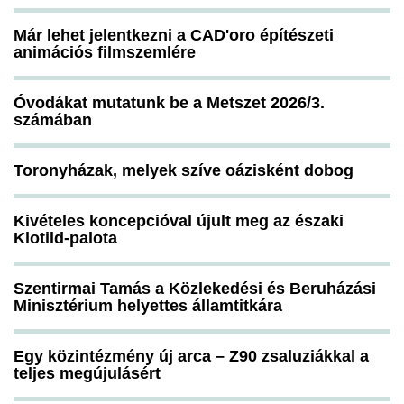
Már lehet jelentkezni a CAD'oro építészeti
animációs filmszemlére
Óvodákat mutatunk be a Metszet 2026/3.
számában
Toronyházak, melyek szíve oázisként dobog
Kivételes koncepcióval újult meg az északi
Klotild-palota
Szentirmai Tamás a Közlekedési és Beruházási
Minisztérium helyettes államtitkára
Egy közintézmény új arca – Z90 zsaluziákkal a
teljes megújulásért