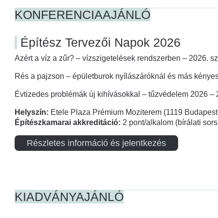
KONFERENCIAAJÁNLÓ
Építész Tervezői Napok 2026
Azért a víz a zűr? – vízszigetelések rendszerben – 2026. s
Rés a pajzson – épületburok nyílászáróknál és más kényes
Évtizedes problémák új kihívásokkal – tűzvédelem 2026 –
Helyszín:
Etele Plaza Prémium Moziterem (1119 Budapest,
Építészkamarai akkreditáció:
2 pont/alkalom (bírálati so
Részletes információ és jelentkezés
KIADVÁNYAJÁNLÓ