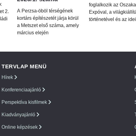
k
foglalkozik az Oszaka
A Perzsa-öböl térségének
et 2.
Expóval, a világkiállí
kortárs építészetét járja körül
ládi
történetével és az idei
a Metszet első száma, amely
március elején
TERVLAP MENÜ
Hírek
Konferenciaajánló
Perspektíva kisfilmek
Kiadványajánló
Online képzések