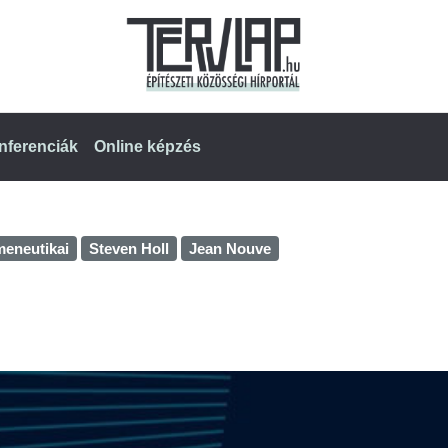
nferenciák
Online képzés
meneutikai
Steven Holl
Jean Nouve