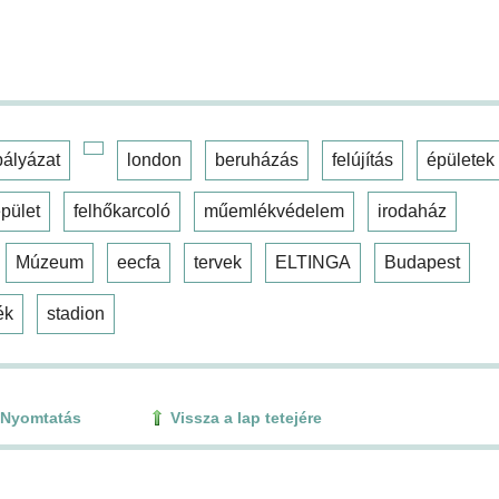
pályázat
london
beruházás
felújítás
épületek
pület
felhőkarcoló
műemlékvédelem
irodaház
Múzeum
eecfa
tervek
ELTINGA
Budapest
ék
stadion
Nyomtatás
Vissza a lap tetejére