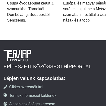
Csupa óvodaépület került 3.
Európai és magyar példá
számunkba, Tárnoktól
sorát mutatjuk be a Metsz
Dombóvárig, Budapesttől
számában – ezúttal a csa
Sencsenig.
házak és a több...
ÉPÍTÉSZETI KÖZÖSSÉGI HÍRPORTÁL
Lépjen velünk kapcsolatba:
Cikket szeretnék írni
Termékinformációt küldenék
A szerkesztőséget keresem