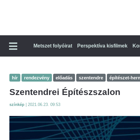
Metszet folyóirat
Perspektíva kisfilmek
Ko
hír
rendezvény
előadás
szentendre
építészet-her
Szentendrei Építészszalon
színkép
|
2021.06.23. 09:53