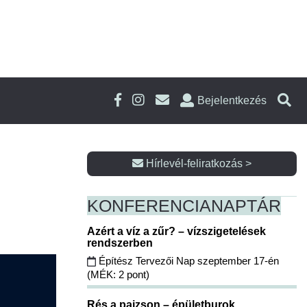
Bejelentkezés
Hírlevél-feliratkozás >
KONFERENCIA
NAPTÁR
Azért a víz a zűr? – vízszigetelések
rendszerben
Építész Tervezői Nap szeptember 17-én
(MÉK: 2 pont)
Rés a pajzson – épületburok