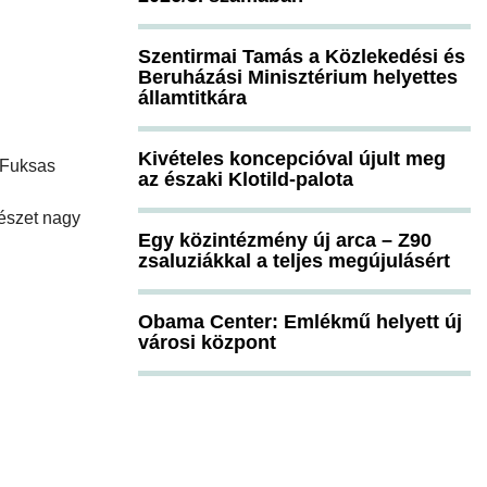
Szentirmai Tamás a Közlekedési és
Beruházási Minisztérium helyettes
államtitkára
Kivételes koncepcióval újult meg
 Fuksas
az északi Klotild-palota
tészet nagy
Egy közintézmény új arca – Z90
zsaluziákkal a teljes megújulásért
Obama Center: Emlékmű helyett új
városi központ