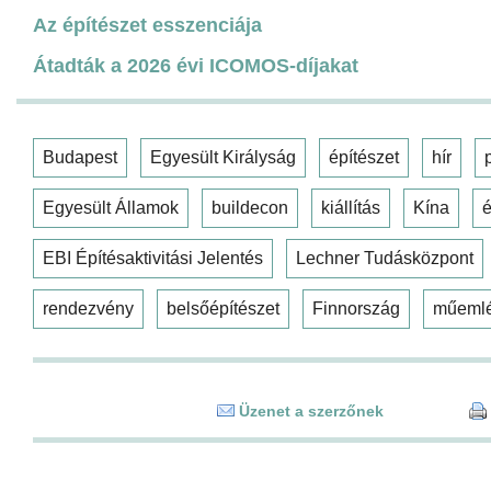
Az építészet esszenciája
Átadták a 2026 évi ICOMOS-díjakat
Budapest
Egyesült Királyság
építészet
hír
Egyesült Államok
buildecon
kiállítás
Kína
é
EBI Építésaktivitási Jelentés
Lechner Tudásközpont
rendezvény
belsőépítészet
Finnország
műeml
Üzenet a szerzőnek