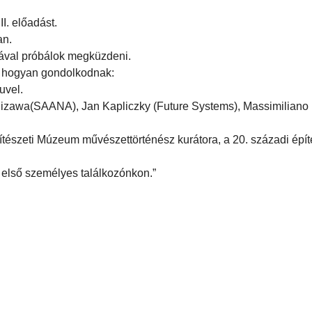
I. előadást.
an.
jával próbálok megküzdeni.
, hogyan gondolkodnak:
uvel.
izawa(SAANA), Jan Kapliczky (Future Systems), Massimiliano
ítészeti Múzeum művészettörténész kurátora, a 20. századi épí
 első személyes találkozónkon.”