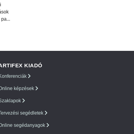
i
tások
 pa...
ARTIFEX KIADÓ
Konferenciák
Online képzések
Szaklapok
Tervezési segédletek
Online segédanyagok