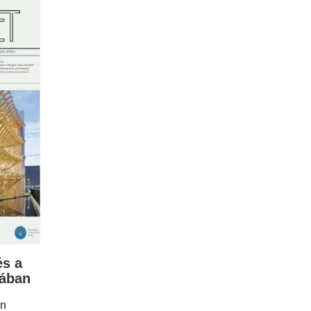
s a
mában
en