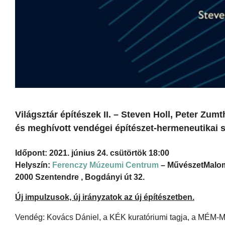
Világsztár építészek II. – Steven Holl, Peter Zum
és meghívott vendégei építészet-hermeneutikai s
Időpont: 2021. június 24. csütörtök 18:00
Helyszín:
Ferenczy Múzeumi Centrum
– MűvészetMalo
2000 Szentendre , Bogdányi út 32.
Új impulzusok, új irányzatok az új építészetben.
Vendég: Kovács Dániel, a KÉK kuratóriumi tagja, a MÉM