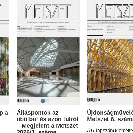
p a
Álláspontok az
Újdonságművelé
öbölből és azon túlról
Metszet 6. szá
– Megjelent a Metszet
A 6. lapszám kiemelt
2026/1. száma