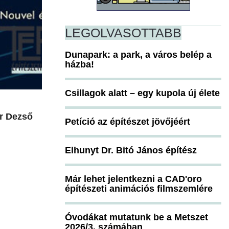
LEGOLVASOTTABB
Dunapark: a park, a város belép a
házba!
Csillagok alatt – egy kupola új élete
er Dezső
Petíció az építészet jövőjéért
Elhunyt Dr. Bitó János építész
Már lehet jelentkezni a CAD'oro
építészeti animációs filmszemlére
Óvodákat mutatunk be a Metszet
2026/3. számában