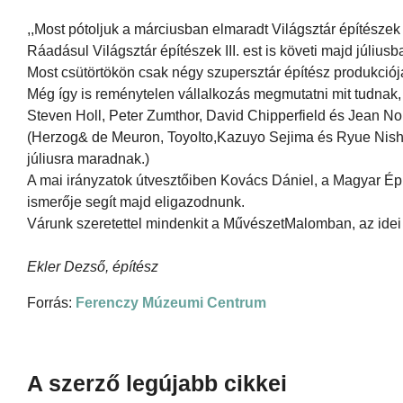
,,Most pótoljuk a márciusban elmaradt Világsztár építészek I
Ráadásul Világsztár építészek III. est is követi majd júliusb
Most csütörtökön csak négy szupersztár építész produkció
Még így is reménytelen vállalkozás megmutatni mit tudnak
Steven Holl, Peter Zumthor, David Chipperfield és Jean No
(Herzog& de Meuron, ToyoIto,Kazuyo Sejima és Ryue Nish
júliusra maradnak.)
A mai irányzatok útvesztőiben Kovács Dániel, a Magyar Ép
ismerője segít majd eligazodnunk.
Várunk szeretettel mindenkit a MűvészetMalomban, az idei
Ekler Dezső, építész
Forrás:
Ferenczy Múzeumi Centrum
A szerző legújabb cikkei