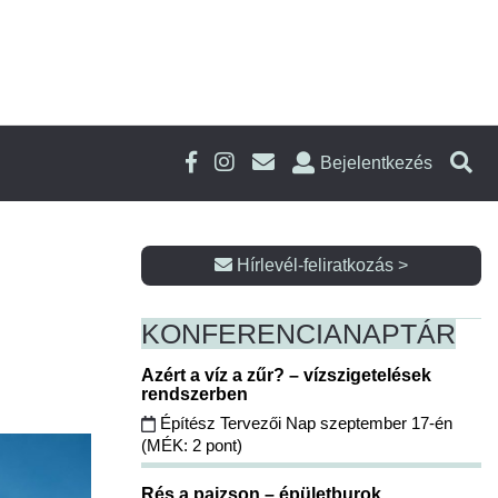
Bejelentkezés
Hírlevél-feliratkozás >
KONFERENCIA
NAPTÁR
Azért a víz a zűr? – vízszigetelések
rendszerben
Építész Tervezői Nap szeptember 17-én
(MÉK: 2 pont)
Rés a pajzson – épületburok