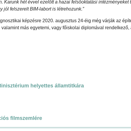
n. Karunk hét évvel ezelőtt a hazai felsőoktatási intézményeket 
jól felszerelt BIM-labort is létrehozunk.”
iagnosztikai képzésre 2020. augusztus 24-éig még várják az épí
sz, valamint más egyetemi, vagy főiskolai diplomával rendelkező,
nisztérium helyettes államtitkára
ciós filmszemlére