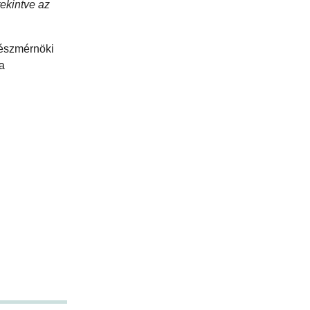
tekintve az
tészmérnöki
 a