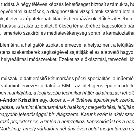
 tudást. A négy féléves képzés lehetőséget biztosít számukra, 
égvédelmi kutatások, a diagnosztikai vizsgálatok szakterületein
k, illetve az épületrehabilitációs beruházások előkészítésében, 
tt tudásukat akár az épített örökség témaköréhez kapcsolódó bá
tó, ismertető szakírói és médiatevékenység során is kamatoztatha
blémáira, a hallgatók azokat elemezve, a helyszínen, a felújítá
petens szakemberek segítségével sajátítják el az alapvető hag
 helyreállítási módszereket. Ezeket az előkészítési, tervezési, ki
űszaki oldalt erősítő két markáns pécsi specialitás, a műemlé
valamint tervezési oldalról a BIM – az intelligens épületmodel
rt munkájába, a legfrissebb technikai háttér alkalmazási lehet
s-Andor Krisztián
egy. docens. –
A történeti építmények szerk
ítása, valamint élettartamának hatékony megerősítési, felújítás
gyobb jelentőséggel bír világszerte. Karunk ezért is aktív szer
alkozó projekteknek. Szintén a nemzetközi kapcsolódást és a nap
on Modeling), amely várhatóan néhány éven belül meghatározó e