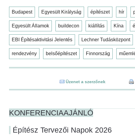
Budapest
Egyesült Királyság
építészet
hír
Egyesült Államok
buildecon
kiállítás
Kína
é
EBI Építésaktivitási Jelentés
Lechner Tudásközpont
rendezvény
belsőépítészet
Finnország
műeml
Üzenet a szerzőnek
KONFERENCIAAJÁNLÓ
Építész Tervezői Napok 2026