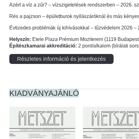
Azért a víz a zűr? – vízszigetelések rendszerben – 2026. s
Rés a pajzson – épületburok nyílászáróknál és más kényes
Évtizedes problémák új kihívásokkal – tűzvédelem 2026 –
Helyszín:
Etele Plaza Prémium Moziterem (1119 Budapest,
Építészkamarai akkreditáció:
2 pont/alkalom (bírálati so
Részletes információ és jelentkezés
KIADVÁNYAJÁNLÓ