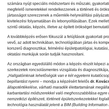
számára nyújt speciális módszertani és műszaki, gyakorlati
megfelelő ismeretekkel rendelkezzenek a történeti és öröks
jártasságot szerezzenek a műemlék-helyreállítási pályázato
kivitelezési folyamatában és lebonyolításában. Ezek melle
szintű oktatás, képzés, illetve az épített örökséget bemuta
A továbbképzés erősen fókuszál a felújítások gyakorlati pro
vevő, az adott technikában, technológiában jártas és kom
korszerű diagnosztikai, felmérési épületpatológiai, kutatási,
oktatási munkájuk során tudják hasznosítani.
Az országban egyedülálló módon a képzés részét képezi a m
szerkezetek roncsolásmentes vizsgálata és diagnosztikája, 
„Hallgatóinknak lehetőségük van e két egyetemi kutatócsopo
bepillantást nyerni
– mondja a képzésért felelős
dr. Kovác
állapotértékelése, várható maradék élettartamának megállap
karbantartási módszerekkel való meghosszabbítása egyre na
nemzetközi építészeti, történeti épületszerkezetekkel fogl
technológia használatát jelenti a BIM (Building Informati