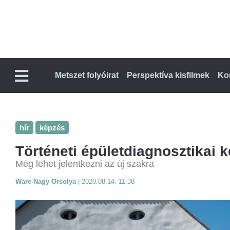
Metszet folyóirat
Perspektíva kisfilmek
Ko
hír
képzés
Történeti épületdiagnosztikai 
Még lehet jelentkezni az új szakra
Ware-Nagy Orsolya
|
2020.08.14. 11:38