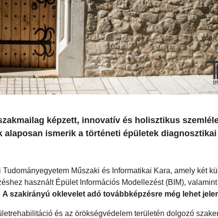
akmailag képzett, innovatív és holisztikus szemléle
 alaposan ismerik a történeti épületek diagnosztikai
csi Tudományegyetem Műszaki és Informatikai Kara, amely két k
ezéshez használt Épület Információs Modellezést (BIM), valamint
.
A szakirányú oklevelet adó továbbképzésre még lehet jelen
épületrehabilitáció és az örökségvédelem területén dolgozó szak