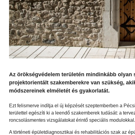
Az örökségvédelem területén mindinkább olyan sz
projektorientált szakemberekre van szükség, akik
módszereinek elméletét és gyakorlatát.
Ezt felismerve indítja el új képzését szeptemberben a Pé
területtel egészíti ki a leendő szakemberek tudását: a terv
roncsolásmentes vizsgálatokat érintő speciális modulokkal
A történeti épületdiagnosztikai és rehabilitációs szak az 