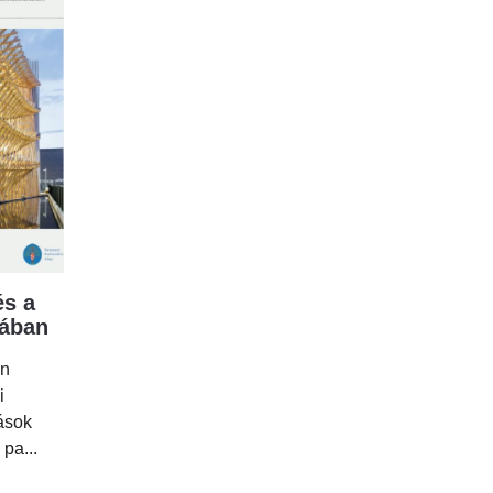
s a
mában
en
i
tások
 pa...