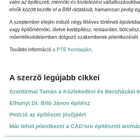
válni az építészeti, mérnöki és kivitelezési vállalkozásokba
elsők között kezdte el a BIM oktatását, hamarosan pedig egy 
A szeptember elején induló négy féléves történeti épületd
vagy építőmérnöki, illetve kertépítész, restaurátor, bölcsé
műemlékvédelemben dolgozó szakemberek jelentkezését.
További információ
a PTE honlapján
.
A szerző legújabb cikkei
Szentirmai Tamás a Közlekedési és Beruházási Mi
Elhunyt Dr. Bitó János építész
Petíció az építészet jövőjéért
Már lehet jelentkezni a CAD'oro építészeti animá