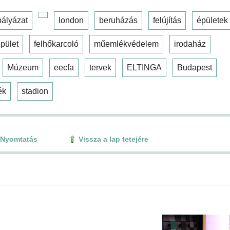
pályázat
london
beruházás
felújítás
épületek
pület
felhőkarcoló
műemlékvédelem
irodaház
Múzeum
eecfa
tervek
ELTINGA
Budapest
ék
stadion
Nyomtatás
Vissza a lap tetejére