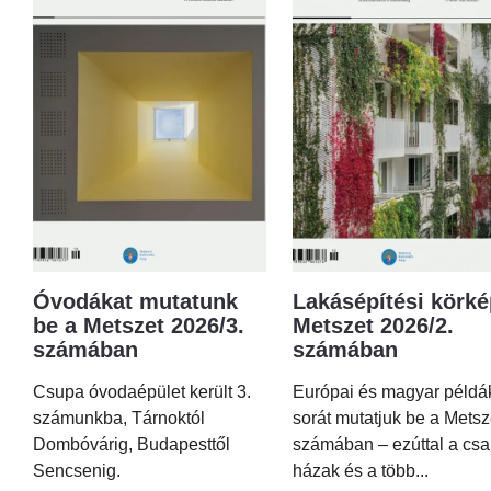
Óvodákat mutatunk
Lakásépítési körké
be a Metszet 2026/3.
Metszet 2026/2.
számában
számában
Csupa óvodaépület került 3.
Európai és magyar példá
számunkba, Tárnoktól
sorát mutatjuk be a Metsz
Dombóvárig, Budapesttől
számában – ezúttal a csa
Sencsenig.
házak és a több...