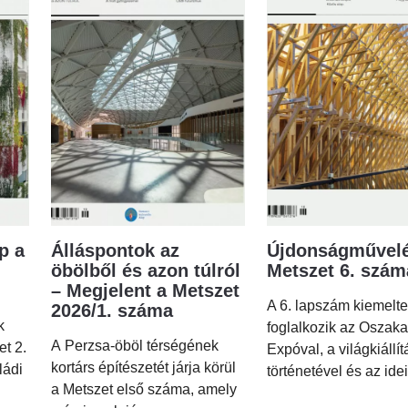
p a
Álláspontok az
Újdonságművelé
öbölből és azon túlról
Metszet 6. szá
– Megjelent a Metszet
A 6. lapszám kiemelt
2026/1. száma
k
foglalkozik az Oszaka
A Perzsa-öböl térségének
et 2.
Expóval, a világkiállí
kortárs építészetét járja körül
ládi
történetével és az idei
a Metszet első száma, amely