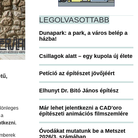
LEGOLVASOTTABB
Dunapark: a park, a város belép a
házba!
Csillagok alatt – egy kupola új élete
Petíció az építészet jövőjéért
tű,
Elhunyt Dr. Bitó János építész
Már lehet jelentkezni a CAD'oro
ülönleges
építészeti animációs filmszemlére
 a
tkezni.
Óvodákat mutatunk be a Metszet
emberek
2026/3. számában