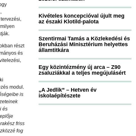
hogy
,
Kivételes koncepcióval újult meg
tervezési,
az északi Klotild-palota
rmilyen
tják.
Szentirmai Tamás a Közlekedési és
Beruházási Minisztérium helyettes
sokban részt
államtitkára
yományos és
vitelezési,
Egy közintézmény új arca – Z90
zsaluziákkal a teljes megújulásért
ki
lezés modul.
„A Jedlik” – Hetven év
őségeibe is
iskolaépítészete
ezeteinek
i és
eplője
rakész friss
szközzé fog