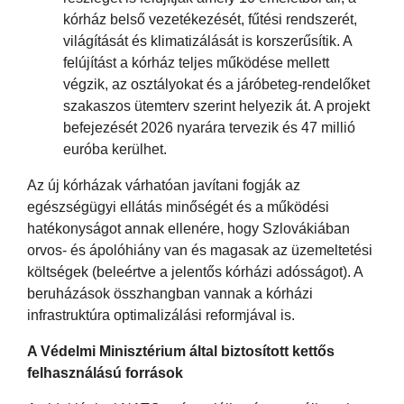
kórház belső vezetékezését, fűtési rendszerét,
világítását és klimatizálását is korszerűsítik. A
felújítást a kórház teljes működése mellett
végzik, az osztályokat és a járóbeteg-rendelőket
szakaszos ütemterv szerint helyezik át. A projekt
befejezését 2026 nyarára tervezik és 47 millió
euróba kerülhet.
Az új kórházak várhatóan javítani fogják az
egészségügyi ellátás minőségét és a működési
hatékonyságot annak ellenére, hogy Szlovákiában
orvos- és ápolóhiány van és magasak az üzemeltetési
költségek (beleértve a jelentős kórházi adósságot). A
beruházások összhangban vannak a kórházi
infrastruktúra optimalizálási reformjával is.
A Védelmi Minisztérium által biztosított kettős
felhasználású források