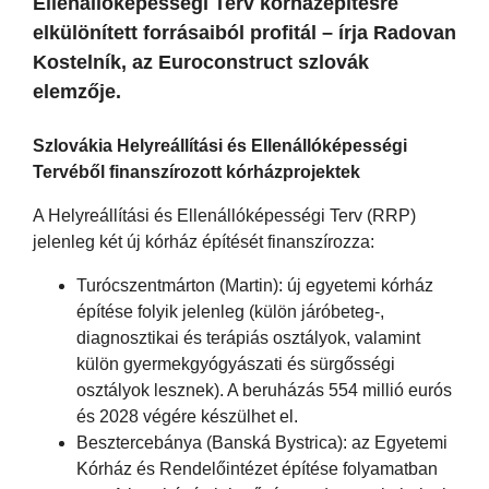
Ellenállóképességi Terv kórházépítésre
elkülönített forrásaiból profitál – írja Radovan
Kostelník, az Euroconstruct szlovák
elemzője.
Szlovákia Helyreállítási és Ellenállóképességi
Tervéből finanszírozott kórházprojektek
A Helyreállítási és Ellenállóképességi Terv (RRP)
jelenleg két új kórház építését finanszírozza:
Turócszentmárton (Martin): új egyetemi kórház
építése folyik jelenleg (külön járóbeteg-,
diagnosztikai és terápiás osztályok, valamint
külön gyermekgyógyászati és sürgősségi
osztályok lesznek). A beruházás 554 millió eurós
és 2028 végére készülhet el.
Besztercebánya (Banská Bystrica): az Egyetemi
Kórház és Rendelőintézet építése folyamatban