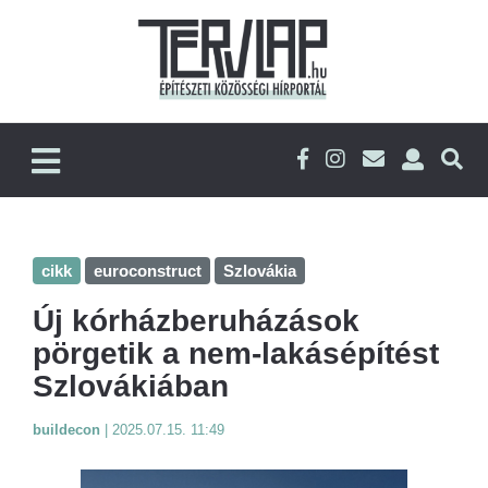
cikk
euroconstruct
Szlovákia
Új kórházberuházások
pörgetik a nem-lakásépítést
Szlovákiában
buildecon
|
2025.07.15. 11:49