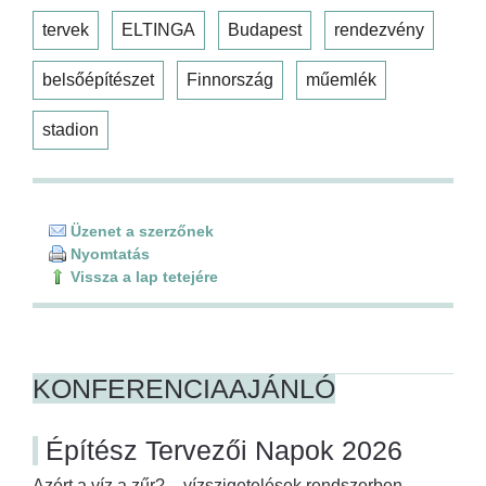
tervek
ELTINGA
Budapest
rendezvény
belsőépítészet
Finnország
műemlék
stadion
Üzenet a szerzőnek
Nyomtatás
Vissza a lap tetejére
KONFERENCIAAJÁNLÓ
Építész Tervezői Napok 2026
Azért a víz a zűr? – vízszigetelések rendszerben –