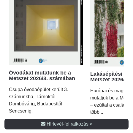
Óvodákat mutatunk be a
Lakásépítési kör
Metszet 2026/3. számában
Metszet 2026/2.
Csupa óvodaépület került 3.
Európai és magyar p
számunkba, Tárnoktól
mutatjuk be a Metsz
Dombóvárig, Budapesttől
– ezúttal a családi 
Sencsenig.
több...
Hírlevél-feliratkozás >