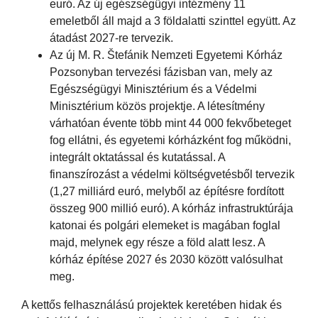
euró. Az új egészségügyi intézmény 11
emeletből áll majd a 3 földalatti szinttel együtt. Az
átadást 2027-re tervezik.
Az új M. R. Štefánik Nemzeti Egyetemi Kórház
Pozsonyban tervezési fázisban van, mely az
Egészségügyi Minisztérium és a Védelmi
Minisztérium közös projektje. A létesítmény
várhatóan évente több mint 44 000 fekvőbeteget
fog ellátni, és egyetemi kórházként fog működni,
integrált oktatással és kutatással. A
finanszírozást a védelmi költségvetésből tervezik
(1,27 milliárd euró, melyből az építésre fordított
összeg 900 millió euró). A kórház infrastruktúrája
katonai és polgári elemeket is magában foglal
majd, melynek egy része a föld alatt lesz. A
kórház építése 2027 és 2030 között valósulhat
meg.
A kettős felhasználású projektek keretében hidak és