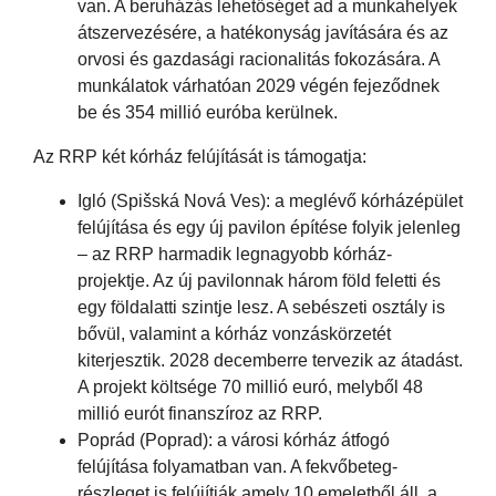
van. A beruházás lehetőséget ad a munkahelyek
átszervezésére, a hatékonyság javítására és az
orvosi és gazdasági racionalitás fokozására. A
munkálatok várhatóan 2029 végén fejeződnek
be és 354 millió euróba kerülnek.
Az RRP két kórház felújítását is támogatja:
Igló (Spišská Nová Ves): a meglévő kórházépület
felújítása és egy új pavilon építése folyik jelenleg
– az RRP harmadik legnagyobb kórház-
projektje. Az új pavilonnak három föld feletti és
egy földalatti szintje lesz. A sebészeti osztály is
bővül, valamint a kórház vonzáskörzetét
kiterjesztik. 2028 decemberre tervezik az átadást.
A projekt költsége 70 millió euró, melyből 48
millió eurót finanszíroz az RRP.
Poprád (Poprad): a városi kórház átfogó
felújítása folyamatban van. A fekvőbeteg-
részleget is felújítják amely 10 emeletből áll, a