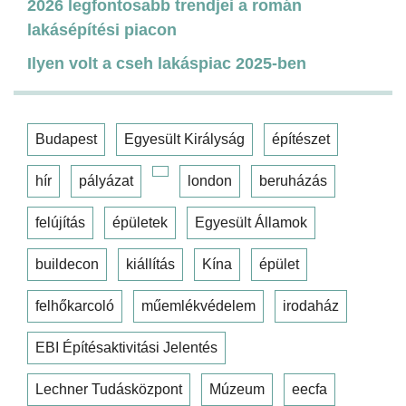
2026 legfontosabb trendjei a román
lakásépítési piacon
Ilyen volt a cseh lakáspiac 2025-ben
Budapest
Egyesült Királyság
építészet
hír
pályázat
london
beruházás
felújítás
épületek
Egyesült Államok
buildecon
kiállítás
Kína
épület
felhőkarcoló
műemlékvédelem
irodaház
EBI Építésaktivitási Jelentés
Lechner Tudásközpont
Múzeum
eecfa