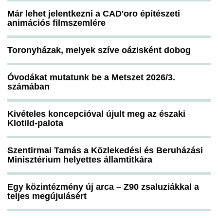
Már lehet jelentkezni a CAD'oro építészeti
animációs filmszemlére
Toronyházak, melyek szíve oázisként dobog
Óvodákat mutatunk be a Metszet 2026/3.
számában
Kivételes koncepcióval újult meg az északi
Klotild-palota
Szentirmai Tamás a Közlekedési és Beruházási
Minisztérium helyettes államtitkára
Egy közintézmény új arca – Z90 zsaluziákkal a
teljes megújulásért