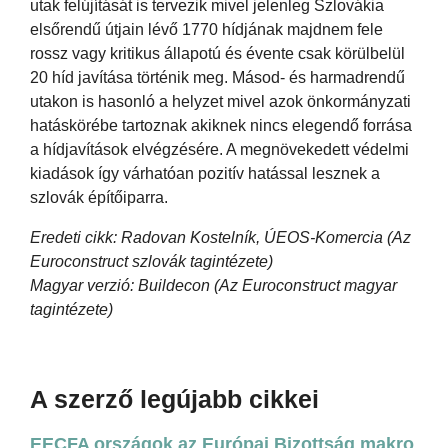
utak felújítását is tervezik mivel jelenleg Szlovákia
elsőrendű útjain lévő 1770 hídjának majdnem fele
rossz vagy kritikus állapotú és évente csak körülbelül
20 híd javítása történik meg. Másod- és harmadrendű
utakon is hasonló a helyzet mivel azok önkormányzati
hatáskörébe tartoznak akiknek nincs elegendő forrása
a hídjavítások elvégzésére. A megnövekedett védelmi
kiadások így várhatóan pozitív hatással lesznek a
szlovák építőiparra.
Eredeti cikk: Radovan Kostelník, ÚEOS-Komercia (Az
Euroconstruct szlovák tagintézete)
Magyar verzió: Buildecon (Az Euroconstruct magyar
tagintézete)
A szerző legújabb cikkei
EECFA országok az Európai Bizottság makro