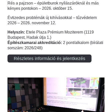
Rés a pajzson – épületburok nyílászáróknál és más
kényes pontokon – 2026. október 15.
Évtizedes problémák új kihívásokkal – tűzvédelem
2026 – 2026. november 12.
Helyszín:
Etele Plaza Prémium Moziterem (1119
Budapest, Hadak útja 1.)
Építészkamarai akkreditáció:
2 pont/alkalom (bírálati
sorszám: 2026/248)
Részletes információ és jelentkezés