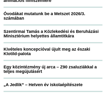
animációs filmszemlére
Óvodákat mutatunk be a Metszet 2026/3.
számában
Szentirmai Tamás a Közlekedési és Beruházási
Minisztérium helyettes államtitkára
Kivételes koncepcióval újult meg az északi
Klotild-palota
Egy közintézmény új arca – Z90 zsaluziákkal a
teljes megújulásért
„A Jedlik” – Hetven év iskolaépítészete