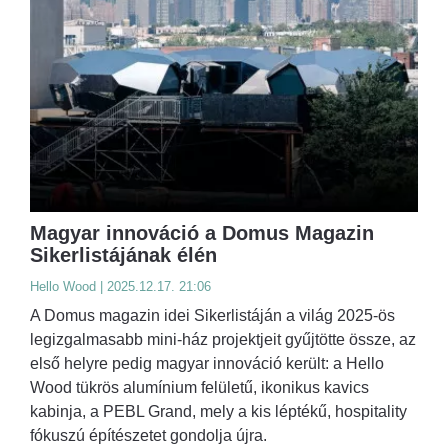
Magyar innováció a Domus Magazin
Sikerlistájának élén
Hello Wood | 2025.12.17. 21:06
A Domus magazin idei Sikerlistáján a világ 2025-ös
legizgalmasabb mini-ház projektjeit gyűjtötte össze, az
első helyre pedig magyar innováció került: a Hello
Wood tükrös alumínium felületű, ikonikus kavics
kabinja, a PEBL Grand, mely a kis léptékű, hospitality
fókuszú építészetet gondolja újra.