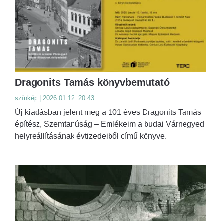
Dragonits Tamás könyvbemutató
színkép | 2026.01.12. 20:43
Új kiadásban jelent meg a 101 éves Dragonits Tamás
építész, Szemtanúság – Emlékeim a budai Várnegyed
helyreállításának évtizedeiből című könyve.