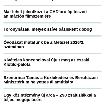
Már lehet jelentkezni a CAD'oro építészeti
animációs filmszemlére
Toronyházak, melyek szíve oázisként dobog
Óvodákat mutatunk be a Metszet 2026/3.
számában
Kivételes koncepcióval újult meg az északi
Klotild-palota
Szentirmai Tamás a Közlekedési és Beruházási
Minisztérium helyettes államtitkára
Egy közintézmény új arca – Z90 zsaluziákkal a
teljes megújulásért