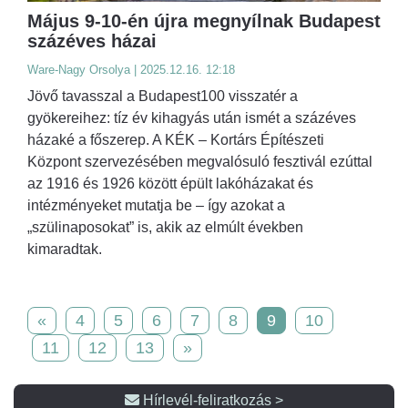
Május 9-10-én újra megnyílnak Budapest
százéves házai
Ware-Nagy Orsolya | 2025.12.16. 12:18
Jövő tavasszal a Budapest100 visszatér a
gyökereihez: tíz év kihagyás után ismét a százéves
házaké a főszerep. A KÉK – Kortárs Építészeti
Központ szervezésében megvalósuló fesztivál ezúttal
az 1916 és 1926 között épült lakóházakat és
intézményeket mutatja be – így azokat a
„szülinaposokat” is, akik az elmúlt években
kimaradtak.
«
4
5
6
7
8
9
10
11
12
13
»
Hírlevél-feliratkozás >