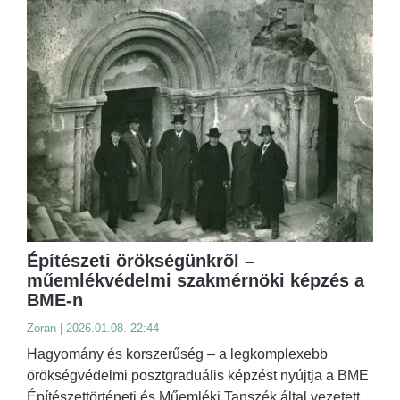
Építészeti örökségünkről –
műemlékvédelmi szakmérnöki képzés a
BME-n
Zoran | 2026.01.08. 22:44
Hagyomány és korszerűség – a legkomplexebb
örökségvédelmi posztgraduális képzést nyújtja a BME
Építészettörténeti és Műemléki Tanszék által vezetett