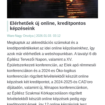
Elérhetőek új online, kreditpontos
képzéseink
Ware-Nagy Orsolya | 2026.01.03. 03:12
Megkaptuk az akkreditációs számokat és a
kreditpontértékeket az idei online képzéseinkhez, így
azok már elérhetőek a webshopunkban. A tavalyi 6 db
Építész Tervezői Napon, valamint a XV.
Épületszerkezeti konferencián, az Elek apó rémmeséi
konferenciákon és a 2024-es Öko-logikus
konferencián rögzített felvételekből készült online
képzések két kreditpontot, a 2024-2025-ös CAD'oro
díjátadón, valamint új, félnapos konferenciánkon,
az Építész Szakmai Körkapcsoláson rögzített
felvételekből készült online képzések pedig egy
kreditpontot érnek, így 12 online képzésünk lesz