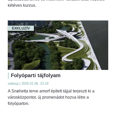
kétéves kurzus.
EXKLUZÍV
Folyóparti tájfolyam
sebesp | 2026.01.06. 23:19
A Snøhetta terve amorf épített tájjal terjeszti ki a
városközpontot, új promenádot hozva létre a
folyóparton.