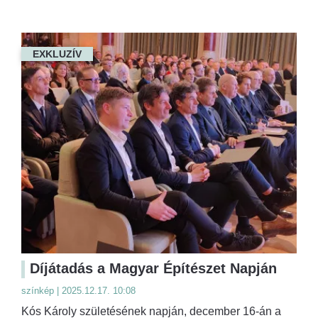
EXKLUZÍV
Díjátadás a Magyar Építészet Napján
színkép | 2025.12.17. 10:08
Kós Károly születésének napján, december 16-án a