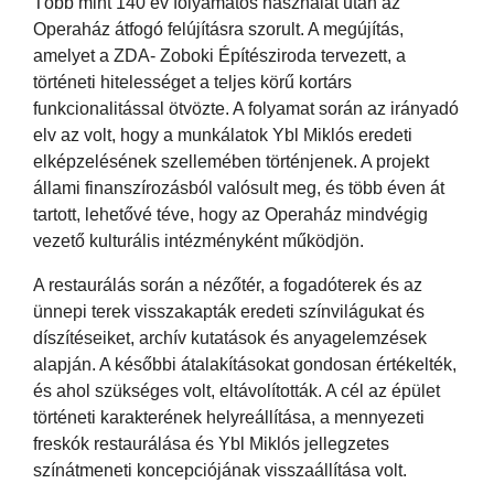
Több mint 140 év folyamatos használat után az
Operaház átfogó felújításra szorult. A megújítás,
amelyet a ZDA- Zoboki Építésziroda tervezett, a
történeti hitelességet a teljes körű kortárs
funkcionalitással ötvözte. A folyamat során az irányadó
elv az volt, hogy a munkálatok Ybl Miklós eredeti
elképzelésének szellemében történjenek. A projekt
állami finanszírozásból valósult meg, és több éven át
tartott, lehetővé téve, hogy az Operaház mindvégig
vezető kulturális intézményként működjön.
A restaurálás során a nézőtér, a fogadóterek és az
ünnepi terek visszakapták eredeti színvilágukat és
díszítéseiket, archív kutatások és anyagelemzések
alapján. A későbbi átalakításokat gondosan értékelték,
és ahol szükséges volt, eltávolították. A cél az épület
történeti karakterének helyreállítása, a mennyezeti
freskók restaurálása és Ybl Miklós jellegzetes
színátmeneti koncepciójának visszaállítása volt.