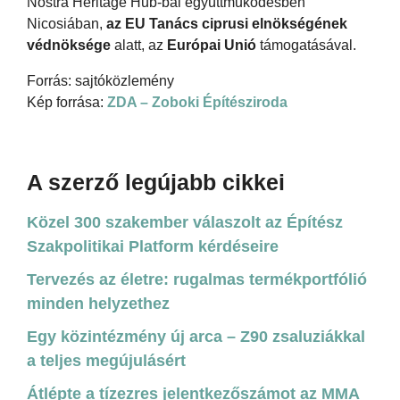
Nostra Heritage Hub-bal együttműködésben
Nicosiában,
az EU Tanács ciprusi elnökségének
védnöksége
alatt, az
Európai Unió
támogatásával.
Forrás: sajtóközlemény
Kép forrása:
ZDA – Zoboki Építésziroda
A szerző legújabb cikkei
Közel 300 szakember válaszolt az Építész
Szakpolitikai Platform kérdéseire
Tervezés az életre: rugalmas termékportfólió
minden helyzethez
Egy közintézmény új arca – Z90 zsaluziákkal
a teljes megújulásért
Átlépte a tízezres jelentkezőszámot az MMA