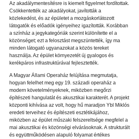
Az akadálymentesítésre is kiemelt figyelmet fordítottak.
Csökkentették az akadályokat, javították a
közlekedést, és az épületet a mozgáskorlátozott
látogatók és előadók igényeihez igazították. Korábban
a színház a jegykategóriák szerint különítette el a
közönséget; ezt a felosztást megszüntették, így ma
minden látogató ugyanazokat a közös tereket
használja. Az épület környezetét új gyalogos és
kerékpáros infrastruktúrával fejlesztették.
A Magyar Állami Operaház felújítása megmutatja,
hogyan felelhet meg egy 19. századi operaház a
modern követelményeknek, miközben megőrzi
építészeti hangulatát és akusztikai karakterét. A projekt
központi kihívása az volt, hogy hű maradjon Ybl Miklós
eredeti terveihez és építészeti esztétikájához,
miközben az épület műszaki felszereltsége megfelel a
mai akusztikai és közönségi elvárásoknak. A strukturált
és együttműködésen alapuló folyamat értékes