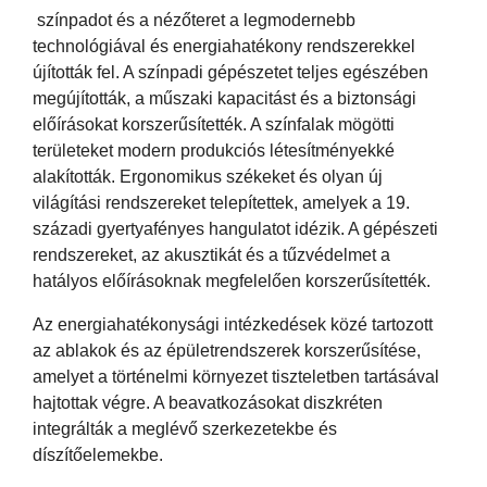
színpadot és a nézőteret a legmodernebb
technológiával és energiahatékony rendszerekkel
újították fel. A színpadi gépészetet teljes egészében
megújították, a műszaki kapacitást és a biztonsági
előírásokat korszerűsítették. A színfalak mögötti
területeket modern produkciós létesítményekké
alakították. Ergonomikus székeket és olyan új
világítási rendszereket telepítettek, amelyek a 19.
századi gyertyafényes hangulatot idézik. A gépészeti
rendszereket, az akusztikát és a tűzvédelmet a
hatályos előírásoknak megfelelően korszerűsítették.
Az energiahatékonysági intézkedések közé tartozott
az ablakok és az épületrendszerek korszerűsítése,
amelyet a történelmi környezet tiszteletben tartásával
hajtottak végre. A beavatkozásokat diszkréten
integrálták a meglévő szerkezetekbe és
díszítőelemekbe.