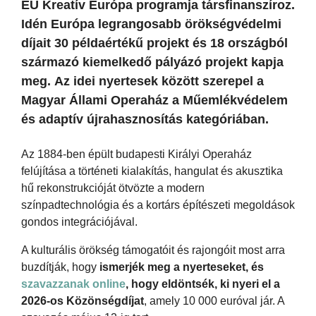
EU Kreatív Európa programja társfinanszíroz.
Idén Európa legrangosabb örökségvédelmi
díjait 30 példaértékű projekt és 18 országból
származó kiemelkedő pályázó projekt kapja
meg. Az idei nyertesek között szerepel a
Magyar Állami Operaház a Műemlékvédelem
és adaptív újrahasznosítás kategóriában.
Az 1884-ben épült budapesti Királyi Operaház
felújítása a történeti kialakítás, hangulat és akusztika
hű rekonstrukcióját ötvözte a modern
színpadtechnológia és a kortárs építészeti megoldások
gondos integrációjával.
A kulturális örökség támogatóit és rajongóit most arra
buzdítják, hogy
ismerjék meg a nyerteseket, és
szavazzanak online
, hogy eldöntsék, ki nyeri el a
2026-os Közönségdíjat
, amely 10 000 euróval jár. A