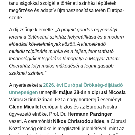
tanulságokkal szolgál a történeti színházi épületek
megőrzése és adaptív újrahasznosítása terén Európa-
szerte.
A díj zsűrije kiemelte:
„A projekt gondos egyensúlyt
teremt a történelmi színház helyreállítása és a modern
előadási követelmények között. A kiemelkedő
multidiszciplináris munka és a fejlett, fenntartható
technológiák integrálása támogatja a Magyar Állami
Operaház folyamatos működését a legmagasabb
szakmai szinten.”
A nyerteseket a
2026. évi Európai Örökség-díjátadó
ünnepségen
ünneplik
május 28-án
a
ciprusi Nicosia
Városi Színházában. Ezt a nagy horderejű eseményt
Glenn Micallef
európai biztos és az Europa Nostra
ügyvezető elnöke, Prof. Dr.
Hermann Parzinger
vezeti. A ceremóniát
Nikos Christodoulides
, a Ciprusi
Köztársaság elnöke is megtiszteli jelenlétével, mint az