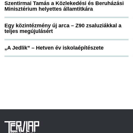
Szentirmai Tamás a Közlekedési és Beruházási
Minisztérium helyettes államtitkára
Egy közintézmény új arca – Z90 zsaluziákkal a
teljes megújulásért
„A Jedlik” – Hetven év iskolaépítészete