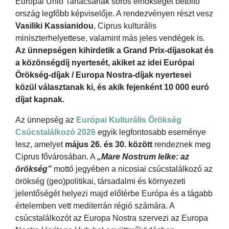
Európai Unió Tanácsának soros elnökségét betöltő
ország legfőbb képviselője. A rendezvényen részt vesz
Vasiliki Kassianidou
, Ciprus kulturális
miniszterhelyettese, valamint más jeles vendégek is.
Az ünnepségen kihirdetik a Grand Prix-díjasokat és
a közönségdíj nyertesét, akiket az idei Európai
Örökség-díjak / Europa Nostra-díjak nyertesei
közül választanak ki, és akik fejenként 10 000 euró
díjat kapnak.
Az ünnepség az
Európai Kulturális Örökség
Csúcstalálkozó 2026
egyik legfontosabb eseménye
lesz, amelyet
május 26. és 30. között
rendeznek meg
Ciprus fővárosában. A
„Mare Nostrum lelke: az
örökség”
mottó jegyében a nicosiai csúcstalálkozó az
örökség (geo)politikai, társadalmi és környezeti
jelentőségét helyezi majd előtérbe Európa és a tágabb
értelemben vett mediterrán régió számára. A
csúcstalálkozót az Europa Nostra szervezi az Europa