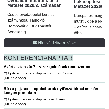
Óvodákat mutatunk be a
Lakásépítési kör
Metszet 2026/3. számában
Metszet 2026/2.
Csupa óvodaépület került 3.
Európai és magyar p
számunkba, Tárnoktól
mutatjuk be a Metsz
Dombóvárig, Budapesttől
– ezúttal a családi 
Sencsenig.
több...
Hírlevél-feliratkozás >
KONFERENCIA
NAPTÁR
Azért a víz a zűr? – vízszigetelések rendszerben
Építész Tervezői Nap szeptember 17-én
(MÉK: 2 pont)
Rés a pajzson – épületburok nyílászáróknál és más
kényes pontokon
Építész Tervezői Nap október 15-én
(MÉK: 2 pont)