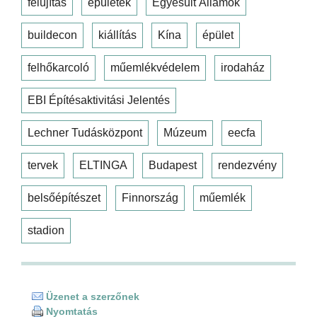
felújítás
épületek
Egyesült Államok
buildecon
kiállítás
Kína
épület
felhőkarcoló
műemlékvédelem
irodaház
EBI Építésaktivitási Jelentés
Lechner Tudásközpont
Múzeum
eecfa
tervek
ELTINGA
Budapest
rendezvény
belsőépítészet
Finnország
műemlék
stadion
Üzenet a szerzőnek
Nyomtatás