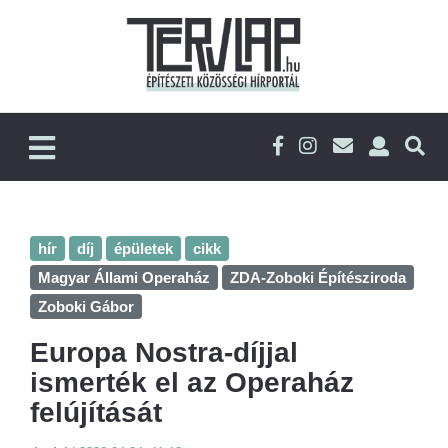
hír
díj
épületek
cikk
Magyar Állami Operaház
ZDA-Zoboki Építésziroda
Zoboki Gábor
Europa Nostra-díjjal
ismerték el az Operaház
felújítását