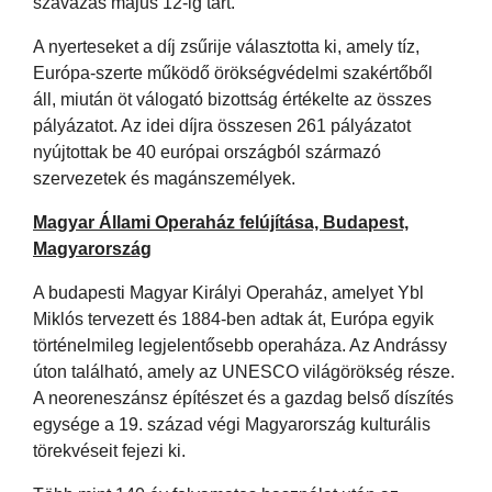
szavazás május 12-ig tart.
A nyerteseket a díj zsűrije választotta ki, amely tíz,
Európa-szerte működő örökségvédelmi szakértőből
áll, miután öt válogató bizottság értékelte az összes
pályázatot. Az idei díjra összesen 261 pályázatot
nyújtottak be 40 európai országból származó
szervezetek és magánszemélyek.
Magyar Állami Operaház felújítása, Budapest,
Magyarország
A budapesti Magyar Királyi Operaház, amelyet Ybl
Miklós tervezett és 1884-ben adtak át, Európa egyik
történelmileg legjelentősebb operaháza. Az Andrássy
úton található, amely az UNESCO világörökség része.
A neoreneszánsz építészet és a gazdag belső díszítés
egysége a 19. század végi Magyarország kulturális
törekvéseit fejezi ki.