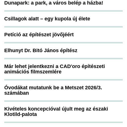
Dunapark: a park, a város belép a házba!
Csillagok alatt – egy kupola új élete
Petíció az építészet jövőjéért
Elhunyt Dr. Bitó János építész
Már lehet jelentkezni a CAD'oro építészeti
animációs filmszemlére
Óvodákat mutatunk be a Metszet 2026/3.
számában
Kivételes koncepcióval újult meg az északi
Klotild-palota