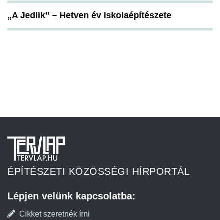
„A Jedlik” – Hetven év iskolaépítészete
ÉPÍTÉSZETI KÖZÖSSÉGI HÍRPORTÁL
Lépjen velünk kapcsolatba:
Cikket szeretnék írni