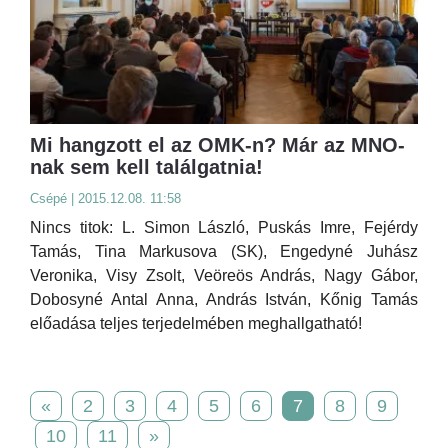
Mi hangzott el az OMK-n? Már az MNO-
nak sem kell találgatnia!
Csépé | 2015.12.08. 11:58
Nincs titok: L. Simon László, Puskás Imre, Fejérdy
Tamás, Tina Markusova (SK), Engedyné Juhász
Veronika, Visy Zsolt, Veöreös András, Nagy Gábor,
Dobosyné Antal Anna, András István, Kőnig Tamás
előadása teljes terjedelmében meghallgatható!
«
2
3
4
5
6
7
8
9
10
11
»