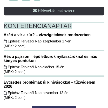
Hírlevél-feliratkozás >
KONFERENCIA
NAPTÁR
Azért a víz a zűr? – vízszigetelések rendszerben
Építész Tervezői Nap szeptember 17-én
(MÉK: 2 pont)
Rés a pajzson – épületburok nyílászáróknál és más
kényes pontokon
Építész Tervezői Nap október 15-én
(MÉK: 2 pont)
Évtizedes problémák új kihívásokkal – tűzvédelem
2026
Építész Tervezői Nap november 12-én
(MÉK: 2 pont)