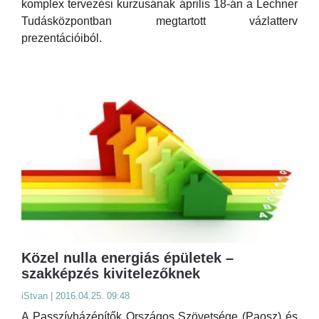
komplex tervezési kurzusának április 18-án a Lechner
Tudásközpontban megtartott vázlatterv
prezentációiból.
Közel nulla energiás épületek –
szakképzés kivitelezőknek
iStvan | 2016.04.25. 09:48
A Passzívházépítők Országos Szövetsége (Paosz) és