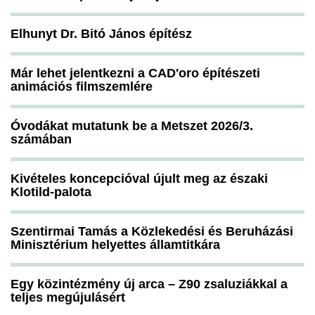
Elhunyt Dr. Bitó János építész
Már lehet jelentkezni a CAD'oro építészeti
animációs filmszemlére
Óvodákat mutatunk be a Metszet 2026/3.
számában
Kivételes koncepcióval újult meg az északi
Klotild-palota
Szentirmai Tamás a Közlekedési és Beruházási
Minisztérium helyettes államtitkára
Egy közintézmény új arca – Z90 zsaluziákkal a
teljes megújulásért