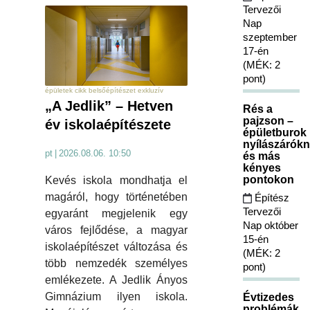
Tervezői
Nap
szeptember
17-én
(MÉK: 2
pont)
épületek cikk belsőépítészet exkluzív
„A Jedlik” – Hetven
Rés a
pajzson –
év iskolaépítészete
épületburok
nyílászárókn
pt
|
2026.08.06. 10:50
és más
kényes
pontokon
Kevés iskola mondhatja el
magáról, hogy történetében
Építész
Tervezői
egyaránt megjelenik egy
Nap október
város fejlődése, a magyar
15-én
iskolaépítészet változása és
(MÉK: 2
több nemzedék személyes
pont)
emlékezete. A Jedlik Ányos
Gimnázium ilyen iskola.
Évtizedes
problémák