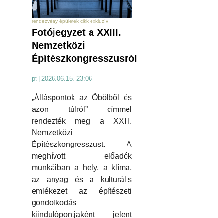
rendezvény épületek cikk exkluzív
Fotójegyzet a XXIII.
Nemzetközi
Építészkongresszusról
pt
|
2026.06.15. 23:06
„Álláspontok az Öbölből és
azon túlról” címmel
rendezték meg a XXIII.
Nemzetközi
Építészkongresszust. A
meghívott előadók
munkáiban a hely, a klíma,
az anyag és a kulturális
emlékezet az építészeti
gondolkodás
kiindulópontjaként jelent