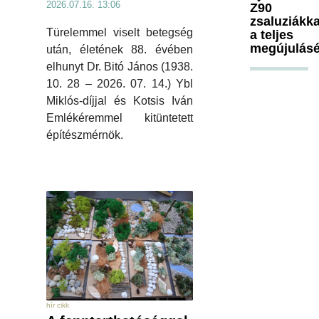
2026.07.16. 13:06
Z90
zsaluziákka
Türelemmel viselt betegség
a teljes
megújulásé
után, életének 88. évében
elhunyt Dr. Bitó János (1938.
10. 28 – 2026. 07. 14.) Ybl
Miklós-díjjal és Kotsis Iván
Emlékéremmel kitüntetett
építészmérnök.
hír cikk