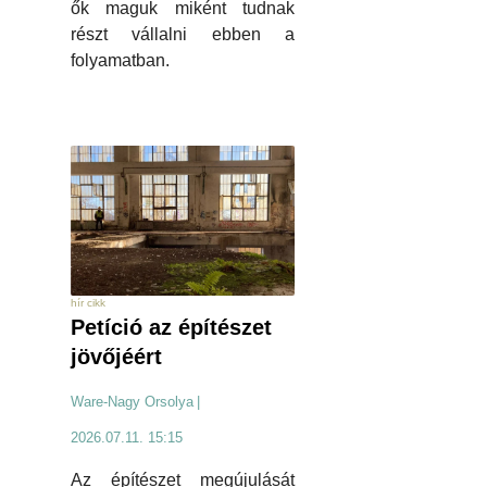
ők maguk miként tudnak
részt vállalni ebben a
folyamatban.
hír cikk
Petíció az építészet
jövőjéért
Ware-Nagy Orsolya
|
2026.07.11. 15:15
Az építészet megújulását