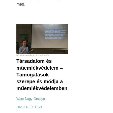
meg.
hír rendezvény cikk exkluzív
Társadalom és
műemlékvédelem –
Támogatások
szerepe és módja a
műemlékvédelemben
Ware-Nagy Orsolya
|
2026.06.10. 11:21