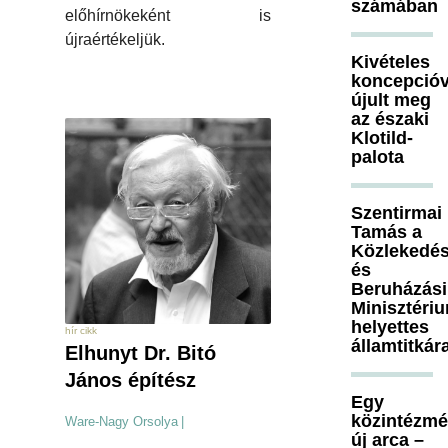
számában
előhírnökeként is
újraértékeljük.
Kivételes
koncepcióv
újult meg
az északi
Klotild-
palota
Szentirmai
Tamás a
Közlekedés
és
Beruházási
Minisztéri
helyettes
hír cikk
államtitkár
Elhunyt Dr. Bitó
János építész
Egy
közintézm
Ware-Nagy Orsolya
|
új arca –