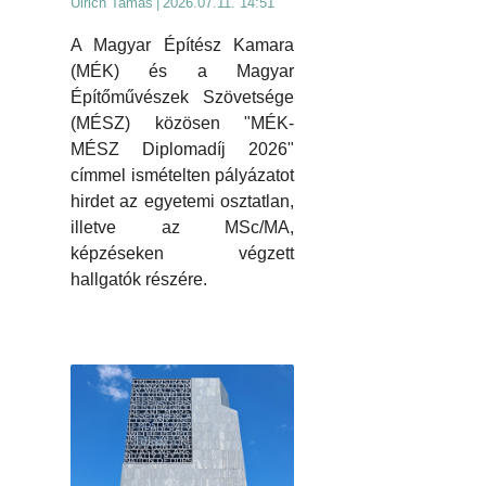
Ulrich Tamás
|
2026.07.11. 14:51
A Magyar Építész Kamara
(MÉK) és a Magyar
Építőművészek Szövetsége
(MÉSZ) közösen "MÉK-
MÉSZ Diplomadíj 2026"
címmel ismételten pályázatot
hirdet az egyetemi osztatlan,
illetve az MSc/MA,
képzéseken végzett
hallgatók részére.