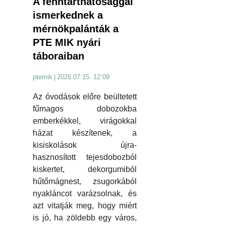
A fenntarthatósággal
ismerkednek a
mérnökpalánták a
PTE MIK nyári
táboraiban
ptemik
|
2026.07.15. 12:09
Az óvodások előre beültetett
fűmagos dobozokba
emberkékkel, virágokkal
házat készítenek, a
kisiskolások újra-
hasznosított tejesdobozból
kiskertet, dekorgumiból
hűtőmágnest, zsugorkából
nyakláncot varázsolnak, és
azt vitatják meg, hogy miért
is jó, ha zöldebb egy város,