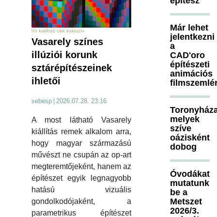
építész
Már lehet
hír kiállítás cikk exkluzív
jelentkezni
Vasarely színes
a
illúziói korunk
CAD'oro
építészeti
sztárépítészeinek
animációs
ihletői
filmszemlé
sebesp
|
2026.07.28. 23:16
Toronyháza
melyek
A most látható Vasarely
szíve
kiállítás remek alkalom arra,
oázisként
hogy magyar származású
dobog
művészt ne csupán az op-art
megteremtőjeként, hanem az
Óvodákat
építészet egyik legnagyobb
mutatunk
hatású vizuális
be a
Metszet
gondolkodójaként, a
2026/3.
parametrikus építészet