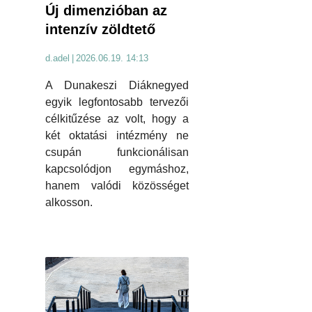
Új dimenzióban az
intenzív zöldtető
d.adel
|
2026.06.19. 14:13
A Dunakeszi Diáknegyed
egyik legfontosabb tervezői
célkitűzése az volt, hogy a
két oktatási intézmény ne
csupán funkcionálisan
kapcsolódjon egymáshoz,
hanem valódi közösséget
alkosson.