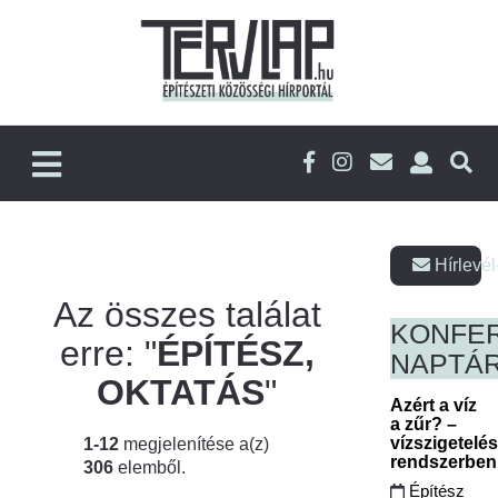
Hírlevél
Az összes találat
KONFE
erre: "
ÉPÍTÉSZ,
NAPTÁ
OKTATÁS
"
Azért a víz
a zűr? –
vízszigetelé
1-12
megjelenítése a(z)
rendszerbe
306
elemből.
Építész