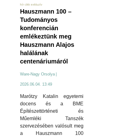
hír cikk exkluzív
Hauszmann 100 –
Tudományos
konferencián
emlékeztünk meg
Hauszmann Alajos
halálának
centenáriumáról
Ware-Nagy Orsolya
|
2026.06.04. 13:49
Marótzy Katalin egyetemi
docens és a BME
Építészettörténeti és
Műemléki Tanszék
szervezésében valósult meg
a Hauszmann 100