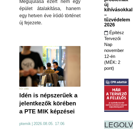
Megújulása ezért nem egy
új
épület átalakítása, hanem
kihívásokkal
–
egy hetven éve íródó történet
tűzvédelem
új fejezete.
2026
Építész
Tervezői
Nap
november
12-én
(MÉK: 2
pont)
hír cikk
Idén is népszerűek a
jelentkezők körében
a PTE MIK képzései
LEGOL
ptemik
|
2026.08.05. 17:06