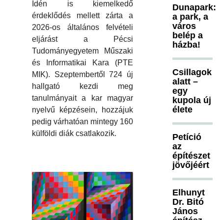
Idén is kiemelkedő
Dunapark:
érdeklődés mellett zárta a
a park, a
város
2026-os általános felvételi
belép a
eljárást a Pécsi
házba!
Tudományegyetem Műszaki
és Informatikai Kara (PTE
Csillagok
MIK). Szeptembertől 724 új
alatt –
hallgató kezdi meg
egy
tanulmányait a kar magyar
kupola új
élete
nyelvű képzésein, hozzájuk
pedig várhatóan mintegy 160
külföldi diák csatlakozik.
Petíció
az
építészet
jövőjéért
Elhunyt
Dr. Bitó
János