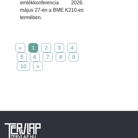
emlékkonferencia 2026.
május 27-én a BME K210-es
termében.
«
1
2
3
4
5
6
7
8
9
10
»