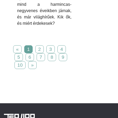
mind a harmincas-
negyvenes éveikben járnak,
és már világhírűek. Kik ők,
és miért érdekesek?
«
1
2
3
4
5
6
7
8
9
10
»