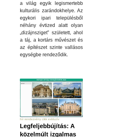
a világ egyik legismertebb
kulturális zarándokhelye. Az
egykori ipari településből
néhány évtized alatt olyan
„dizájnsziget” született, ahol
a táj, a kortárs művészet és
az építészet szinte vallásos
egységbe rendeződik.
hír rendezvény cikk exkluzív
Legfeljebbújítás: A
közelmúlt izgalmas