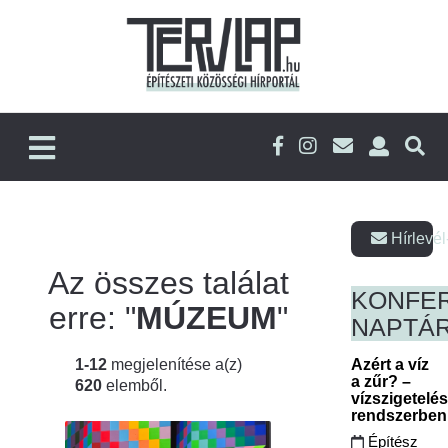
Hírlevél
Az összes találat
KONFE
erre: "
MÚZEUM
"
NAPTÁ
1-12
megjelenítése a(z)
Azért a víz
a zűr? –
620
elemből.
vízszigetelé
rendszerbe
Építész