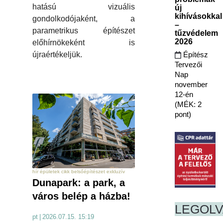
hatású vizuális
új
kihívásokkal
gondolkodójaként, a
–
parametrikus építészet
tűzvédelem
2026
előhírnökeként is
Építész
újraértékeljük.
Tervezői
Nap
november
12-én
(MÉK: 2
pont)
hír épületek cikk belsőépítészet exkluzív
Dunapark: a park, a
város belép a házba!
LEGOL
pt
|
2026.07.15. 15:19