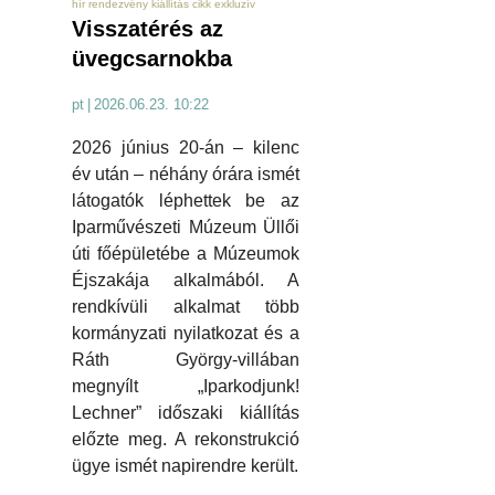
hír rendezvény kiállítás cikk exkluzív
Visszatérés az
üvegcsarnokba
pt
|
2026.06.23. 10:22
2026 június 20-án – kilenc
év után – néhány órára ismét
látogatók léphettek be az
Iparművészeti Múzeum Üllői
úti főépületébe a Múzeumok
Éjszakája alkalmából. A
rendkívüli alkalmat több
kormányzati nyilatkozat és a
Ráth György-villában
megnyílt „Iparkodjunk!
Lechner” időszaki kiállítás
előzte meg. A rekonstrukció
ügye ismét napirendre került.