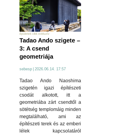
épületek cikk exkluzív
Tadao Ando szigete –
3: A csend
geometriája
sebesp
|
2026.06.14. 17:57
Tadao Ando Naoshima
szigetén igazi építészeti
csodát alkotott, itt a
geometriába zárt csendtől a
sötétség templomáig minden
megtalálható, ami az
építészeti terek és az emberi
lélek kapcsolatáról