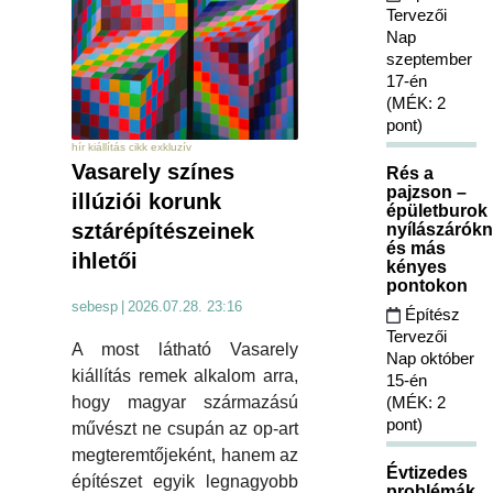
Tervezői
Nap
szeptember
17-én
(MÉK: 2
pont)
hír kiállítás cikk exkluzív
Vasarely színes
Rés a
pajzson –
illúziói korunk
épületburok
sztárépítészeinek
nyílászárókn
és más
ihletői
kényes
pontokon
sebesp
|
2026.07.28. 23:16
Építész
Tervezői
A most látható Vasarely
Nap október
kiállítás remek alkalom arra,
15-én
(MÉK: 2
hogy magyar származású
pont)
művészt ne csupán az op-art
megteremtőjeként, hanem az
Évtizedes
építészet egyik legnagyobb
problémák