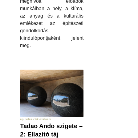
meghívott előadók
munkáiban a hely, a klíma,
az anyag és a kulturális
emlékezet az építészeti
gondolkodás
kiindulópontjaként jelent
meg.
épületek cikk exkluzív
Tadao Ando szigete –
2: Ellazító táj