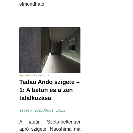
elmondható.
épületek cikk exkluzív
Tadao Ando szigete –
1: A beton és a zen
találkozása
sebesp
|
2026.06.01. 14:22
A japán Szeto-beltenger
apró szigete, Naoshima ma