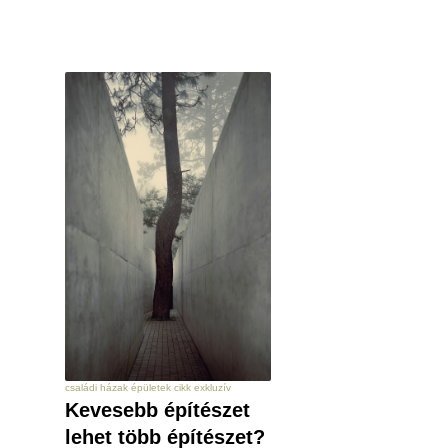
családi házak épületek cikk exkluzív
Kevesebb építészet
lehet több építészet?