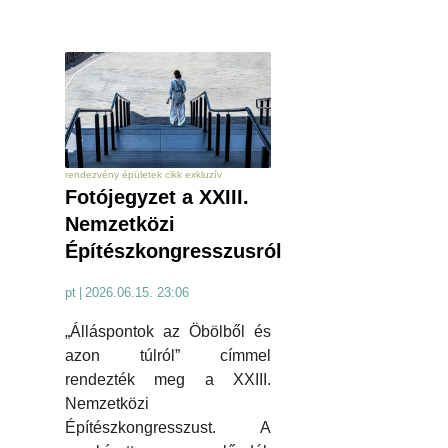
rendezvény épületek cikk exkluzív
Fotójegyzet a XXIII.
Nemzetközi
Építészkongresszusról
pt
|
2026.06.15. 23:06
„Álláspontok az Öbölből és
azon túlról” címmel
rendezték meg a XXIII.
Nemzetközi
Építészkongresszust. A