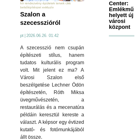
Center:
hír rendezvény épületek tervek cikk
belsőépítészet exkluzív
Emlékmű
Szalon a
helyett új
városi
szecesszióról
központ
pt
|
2026.06.26. 01:42
A szecesszió nem csupán
építészeti stílus, hanem
tudatos kulturális program
volt. Mit jelent ez ma? A
Városi Szalon első
beszélgetése Lechner Ödön
építészetén, Róth Miksa
üvegművészetén, a
restaurálás és a mecenatúra
példáin keresztül kereste a
választ. A képsor egy évtized
kutató- és fotómunkájából
állt össze.