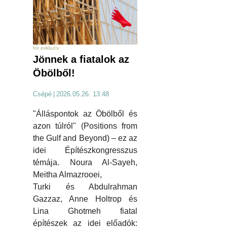
hír exkluzív
Jönnek a fiatalok az
Öbölből!
Csépé
|
2026.05.26. 13:48
"Álláspontok az Öbölből és
azon túlról" (Positions from
the Gulf and Beyond) – ez az
idei Építészkongresszus
témája. Noura Al-Sayeh,
Meitha Almazrooei,
Turki és Abdulrahman
Gazzaz, Anne Holtrop és
Lina Ghotmeh fiatal
építészek az idei előadók: