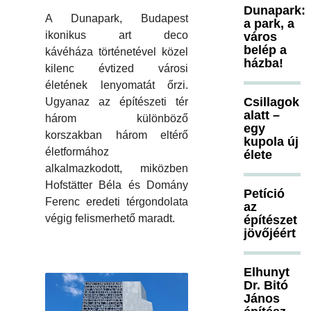
Dunapark:
A Dunapark, Budapest
a park, a
ikonikus art deco
város
belép a
kávéháza történetével közel
házba!
kilenc évtized városi
életének lenyomatát őrzi.
Csillagok
Ugyanaz az építészeti tér
alatt –
három különböző
egy
korszakban három eltérő
kupola új
életformához
élete
alkalmazkodott, miközben
Hofstätter Béla és Domány
Petíció
Ferenc eredeti térgondolata
az
végig felismerhető maradt.
építészet
jövőjéért
Elhunyt
Dr. Bitó
János