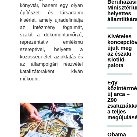
Beruházási
könyvtár, hanem egy olyan
Minisztéri
építészeti és társadalmi
helyettes
államtitkár
kísérlet, amely újradefiniálja
az intézmény fogalmát,
szakít a dokumentumőrző,
Kivételes
koncepcióv
reprezentatív emlékmű
újult meg
szerepével, helyette a
az északi
közösségi élet, az oktatás és
Klotild-
az állampolgári részvétel
palota
katalizátoraként kíván
működni.
Egy
közintézm
új arca –
Z90
zsaluziákka
a teljes
megújulásé
Obama