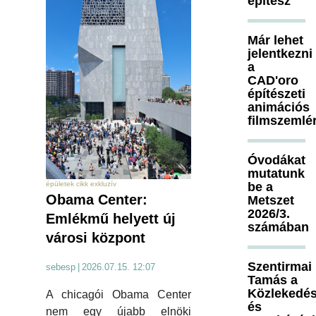
építész
Már lehet
jelentkezni
a
CAD'oro
építészeti
animációs
filmszemlé
Óvodákat
mutatunk
be a
épületek cikk exkluzív
Obama Center:
Metszet
2026/3.
Emlékmű helyett új
számában
városi központ
Szentirmai
sebesp
|
2026.07.15. 12:07
Tamás a
Közlekedés
A chicagói Obama Center
és
nem egy újabb elnöki