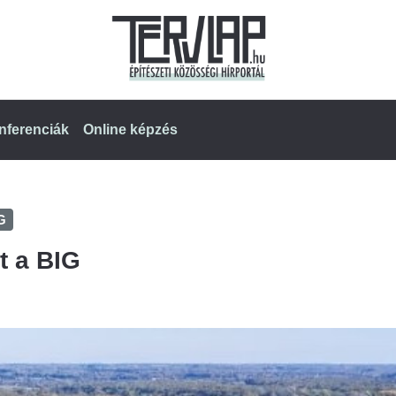
nferenciák
Online képzés
G
t a BIG