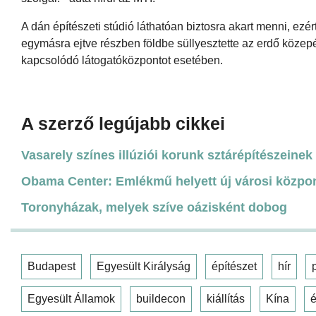
A dán építészeti stúdió láthatóan biztosra akart menni, ez
egymásra ejtve részben földbe süllyesztette az erdő közep
kapcsolódó látogatóközpontot esetében.
A szerző legújabb cikkei
Vasarely színes illúziói korunk sztárépítészeinek 
Obama Center: Emlékmű helyett új városi közpo
Toronyházak, melyek szíve oázisként dobog
Budapest
Egyesült Királyság
építészet
hír
Egyesült Államok
buildecon
kiállítás
Kína
é