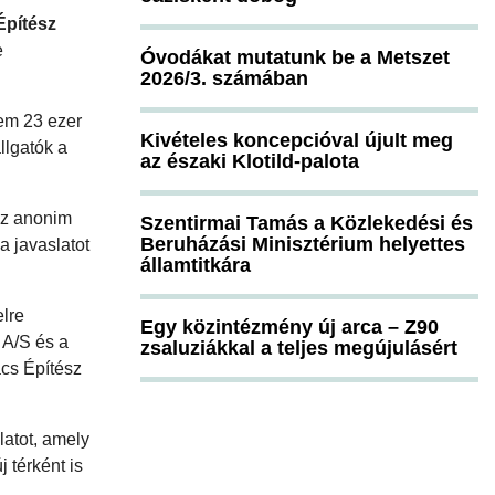
Építész
e
Óvodákat mutatunk be a Metszet
2026/3. számában
em 23 ezer
Kivételes koncepcióval újult meg
llgatók a
az északi Klotild-palota
 az anonim
Szentirmai Tamás a Közlekedési és
Beruházási Minisztérium helyettes
a javaslatot
államtitkára
elre
Egy közintézmény új arca – Z90
 A/S és a
zsaluziákkal a teljes megújulásért
ács Építész
latot, amely
 térként is