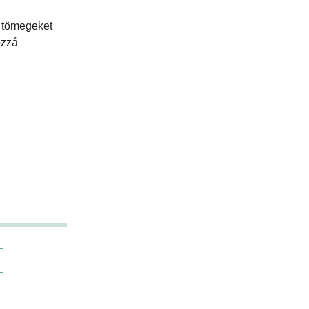
t tömegeket
ozzá