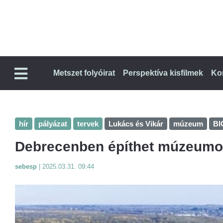
Metszet folyóirat
Perspektíva kisfilmek
Ko
hír
pályázat
tervek
Lukács és Vikár
múzeum
BI
Debrecenben építhet múzeumo
sebesp
|
2025.03.31. 09:44