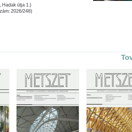
 Hadak útja 1.)
rszám: 2026/248)
To