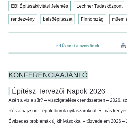
EBI Építésaktivitási Jelentés
Lechner Tudásközpont
rendezvény
belsőépítészet
Finnország
műeml
Üzenet a szerzőnek
KONFERENCIAAJÁNLÓ
Építész Tervezői Napok 2026
Azért a víz a zűr? – vízszigetelések rendszerben – 2026. s
Rés a pajzson – épületburok nyílászáróknál és más kényes
Évtizedes problémák új kihívásokkal – tűzvédelem 2026 –