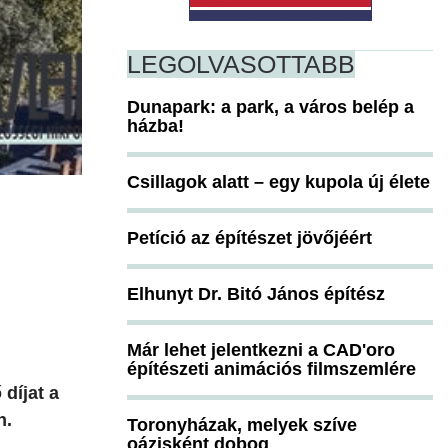
LEGOLVASOTTABB
Dunapark: a park, a város belép a
házba!
Csillagok alatt – egy kupola új élete
Petíció az építészet jövőjéért
Elhunyt Dr. Bitó János építész
Már lehet jelentkezni a CAD'oro
építészeti animációs filmszemlére
 díjat a
n.
Toronyházak, melyek szíve
oázisként dobog