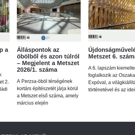
p a
Álláspontok az
Újdonságművelé
öbölből és azon túlról
Metszet 6. szá
– Megjelent a Metszet
A 6. lapszám kiemelt
2026/1. száma
k
foglalkozik az Oszaka
A Perzsa-öböl térségének
et 2.
Expóval, a világkiállí
kortárs építészetét járja körül
ládi
történetével és az idei
a Metszet első száma, amely
március elején