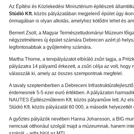
Az Építési és Közlekedési Minisztérium építészeti államtitk
Stúdió Kft.
közös pályázatában megjelenő épület úgy ikoniku
önmagában is olyan alkotás, amelyhez kötődni lehet és am
Bernert Zsolt, a Magyar Természettudományi Múzeum főigaz
négyzetméteres új épület számára Debrecen azért jó helyszí
legfontosabbak a gyűjtemény számára.
Martha Thorne, a tervpályázatot elbíráló zsűri tagja, a Prit
pályázatra 14 pályamű érkezett, a zsűri célja az volt, hogy
válasszák ki, amely az összes szempontnak megfelel.
A tavaly szeptemberben a Debreceni Infrastruktúrafejlesztő Kf
érdemesnek 5-5 ezer euró értékben. A pályázaton harmadik 
NAUTES Építészműterem Kft. közös pályaműve lett. Az első
Stúdió Kft. közös pályázatát 60 000, a második helyezettét 
A győztes pályázók nevében Hanna Johansson, a BIG munkat
nemcsak otthonául szolgál majd a múzeumnak, hanem integr
szolgál. - adta hírül az MTI.