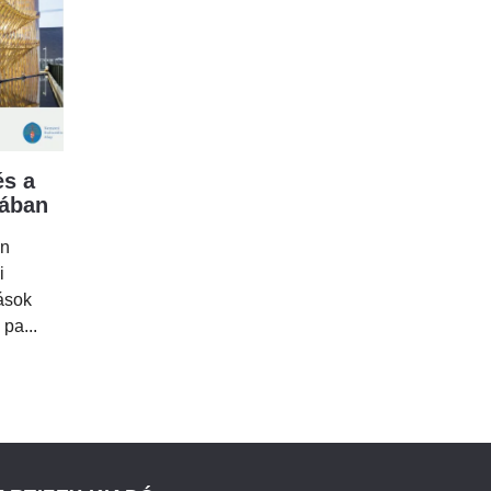
s a
mában
en
i
tások
 pa...