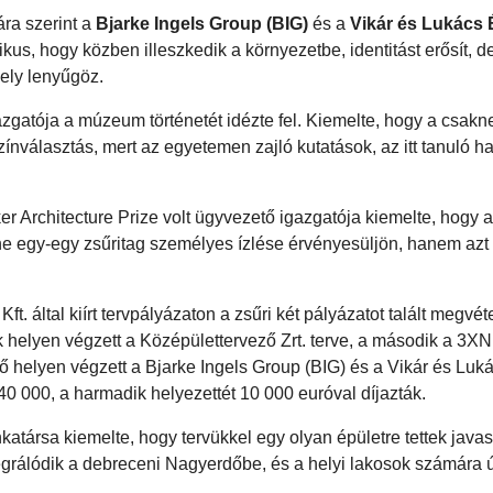
ára szerint a
Bjarke Ingels Group (BIG)
és a
Vikár és Lukács 
s, hogy közben illeszkedik a környezetbe, identitást erősít, d
ely lenyűgöz.
gatója a múzeum történetét idézte fel. Kiemelte, hogy a csakn
nválasztás, mert az egyetemen zajló kutatások, az itt tanuló ha
zker Architecture Prize volt ügyvezető igazgatója kiemelte, hogy
 ne egy-egy zsűritag személyes ízlése érvényesüljön, hanem azt 
t. által kiírt tervpályázaton a zsűri két pályázatot talált megvét
helyen végzett a Középülettervező Zrt. terve, a második a 3XN
 helyen végzett a Bjarke Ingels Group (BIG) és a Vikár és Luk
40 000, a harmadik helyezettét 10 000 euróval díjazták.
ársa kiemelte, hogy tervükkel egy olyan épületre tettek javas
álódik a debreceni Nagyerdőbe, és a helyi lakosok számára új