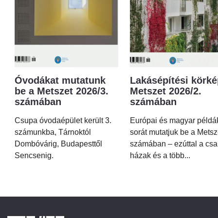
Óvodákat mutatunk
Lakásépítési körké
be a Metszet 2026/3.
Metszet 2026/2.
számában
számában
Csupa óvodaépület került 3.
Európai és magyar példá
számunkba, Tárnoktól
sorát mutatjuk be a Metsz
Dombóvárig, Budapesttől
számában – ezúttal a csa
Sencsenig.
házak és a több...