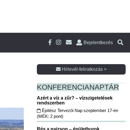
Bejelentkezés
Hírlevél-feliratkozás >
KONFERENCIA
NAPTÁR
Azért a víz a zűr? – vízszigetelések
rendszerben
Építész Tervezői Nap szeptember 17-én
(MÉK: 2 pont)
Rés a pajzson – épületburok