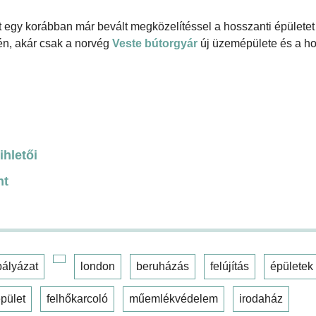
ért egy korábban már bevált megközelítéssel a hosszanti épülete
én, akár csak a norvég
Veste bútorgyár
új üzemépülete és a h
ihletői
nt
pályázat
london
beruházás
felújítás
épületek
pület
felhőkarcoló
műemlékvédelem
irodaház