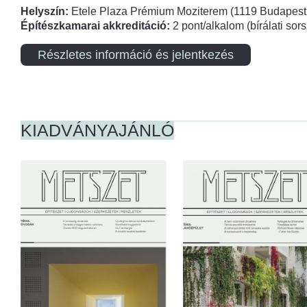
Helyszín:
Etele Plaza Prémium Moziterem (1119 Budapest,
Építészkamarai akkreditáció:
2 pont/alkalom (bírálati so
Részletes információ és jelentkezés
KIADVÁNYAJÁNLÓ