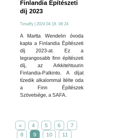
Finlandia Építészeti
díj 2023
Timaffy
|
2024.04.18. 08:24
A Martta Wendelin óvoda
kapta a Finlandia Építészeti
díj 2023-at. Ez a
legrangosabb finn építészeti
díj, az Arkkitehtuurin
Finlandia-Palkinto. A díjat
tízedik alkalommal ítélte oda
a Finn Építészek
Szövetsége, a SAFA.
«
4
5
6
7
8
9
10
11