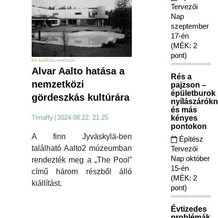
Tervezői
Nap
szeptember
17-én
(MÉK: 2
pont)
hír kiállítás exkluzív
Alvar Aalto hatása a
Rés a
nemzetközi
pajzson –
épületburok
gördeszkás kultúrára
nyílászárókn
és más
kényes
Timaffy
|
2024.08.22. 21:25
pontokon
A finn Jyväskylä-ben
Építész
található Aalto2 múzeumban
Tervezői
Nap október
rendezték meg a „The Pool”
15-én
című három részből álló
(MÉK: 2
kiállítást.
pont)
Évtizedes
problémák