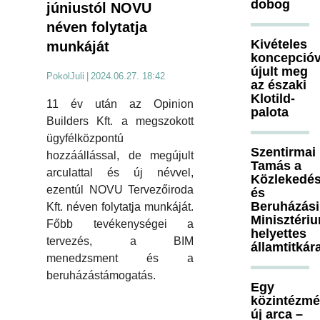
dobog
júniustól NOVU
néven folytatja
Kivételes
munkáját
koncepcióv
újult meg
PokolJuli
|
2024.06.27. 18:42
az északi
Klotild-
11 év után az Opinion
palota
Builders Kft. a megszokott
ügyfélközpontú
Szentirmai
hozzáállással, de megújult
Tamás a
arculattal és új névvel,
Közlekedés
ezentúl NOVU Tervezőiroda
és
Beruházási
Kft. néven folytatja munkáját.
Minisztéri
Főbb tevékenységei a
helyettes
tervezés, a BIM
államtitkár
menedzsment és a
beruházástámogatás.
Egy
közintézm
új arca –