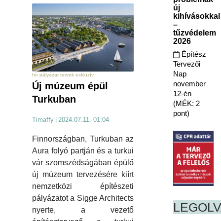
új
kihívásokkal
–
tűzvédelem
2026
Építész
Tervezői
Nap
hír pályázat tervek exkluzív
november
Új múzeum épül
12-én
Turkuban
(MÉK: 2
pont)
Timaffy
|
2024.07.11. 01:04
Finnországban, Turkuban az
Aura folyó partján és a turkui
vár szomszédságában épülő
új múzeum tervezésére kiírt
nemzetközi építészeti
pályázatot a Sigge Architects
LEGOL
nyerte, a vezető