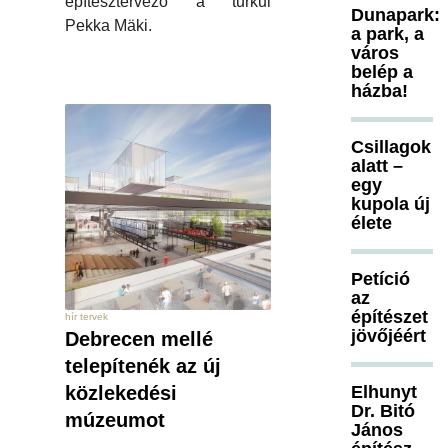
építésztervező a turkui
Dunapark:
Pekka Mäki.
a park, a
város
belép a
házba!
Csillagok
alatt –
egy
kupola új
élete
Petíció
az
építészet
hír tervek
jövőjéért
Debrecen mellé
telepítenék az új
közlekedési
Elhunyt
Dr. Bitó
múzeumot
János