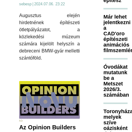
építész
sebesp
|
2024.07.06. 23:22
Augusztus elején
Már lehet
jelentkezni
hirdetnének építészeti
a
ötletpályázatot, a
CAD'oro
közlekedési múzeum
építészeti
számára kijelölt helyszín a
animációs
filmszemlé
debreceni BMW-gyár melletti
szántóföld.
Óvodákat
mutatunk
be a
Metszet
2026/3.
számában
Toronyháza
melyek
hír
szíve
Az Opinion Builders
oázisként