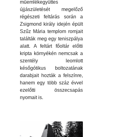
műemlékegyüttes
újjászületését megelőző
régészeti feltárás során a
Zsigmond király idején épült
Szűz Mária templom romjait
találták meg egy teniszpálya
alatt. A feltárt főoltár előtti
kripta környékén nemcsak a
szentély leomlott
későgótikus boltozatának
darabjait hozták a felszínre,
hanem egy több száz évvel
ezelőtti összecsapás
nyomait is.