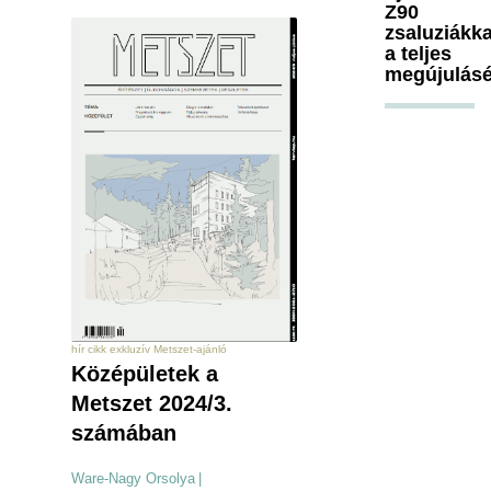
Z90
zsaluziákka
a teljes
megújulásé
hír cikk exkluzív Metszet-ajánló
Középületek a
Metszet 2024/3.
számában
Ware-Nagy Orsolya
|