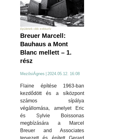
épületek cikk exkluzív
Breuer Marcell:
Bauhaus a Mont
Blanc mellett – 1.
rész
MezősiÁgnes
|
2024.05.12. 16:08
Flaine építése 1963-ban
kezdődött és a síközpont
számos sípálya
végállomása, amelyet Eric
és Sylvie Boissonas
megbízására a Marcel
Breuer and Associates
tervezett és épített Gerard