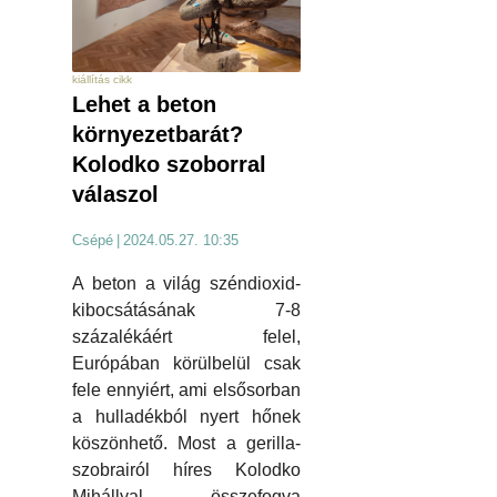
kiállítás cikk
Lehet a beton
környezetbarát?
Kolodko szoborral
válaszol
Csépé
|
2024.05.27. 10:35
A beton a világ széndioxid-
kibocsátásának 7-8
százalékáért felel,
Európában körülbelül csak
fele ennyiért, ami elsősorban
a hulladékból nyert hőnek
köszönhető. Most a gerilla-
szobrairól híres Kolodko
Mihállyal összefogva