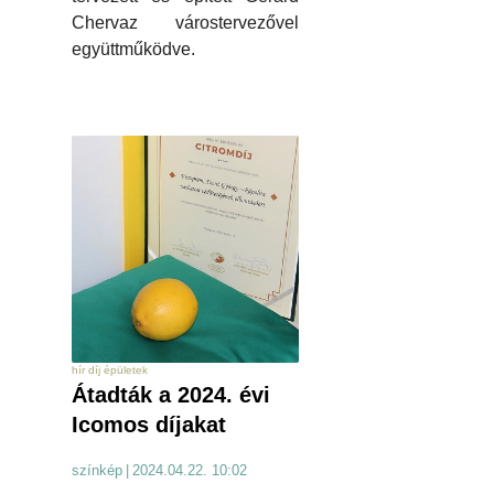
Chervaz várostervezővel
együttműködve.
hír díj épületek
Átadták a 2024. évi
Icomos díjakat
színkép
|
2024.04.22. 10:02