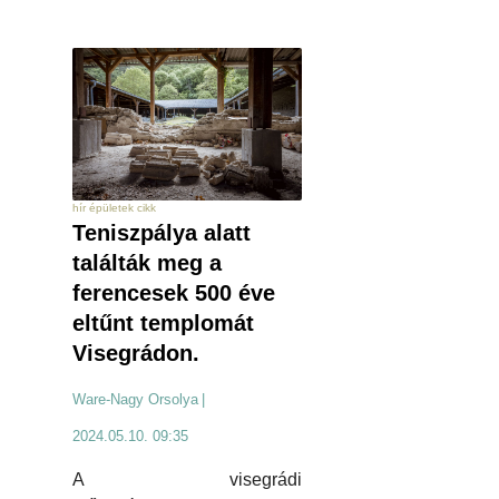
hír épületek cikk
Teniszpálya alatt
találták meg a
ferencesek 500 éve
eltűnt templomát
Visegrádon.
Ware-Nagy Orsolya
|
2024.05.10. 09:35
A visegrádi