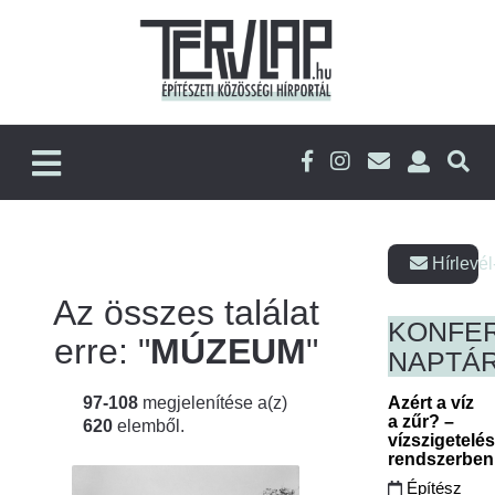
Hírlevél
Az összes találat
KONFE
erre: "
MÚZEUM
"
NAPTÁ
97-108
megjelenítése a(z)
Azért a víz
a zűr? –
620
elemből.
vízszigetelé
rendszerbe
Építész