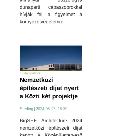
dunaparti cápaszobrokkal
hívják fel a figyelmet a
környezetvédelemre.
hír díj épületek
Nemzetközi
építészeti díjat nyert
a Közti két projektje
Sterling
|
2024.05.17. 15:30
BigSEE Architecture 2024
nemzetközi építészeti díjat
kapott a Középülettervező