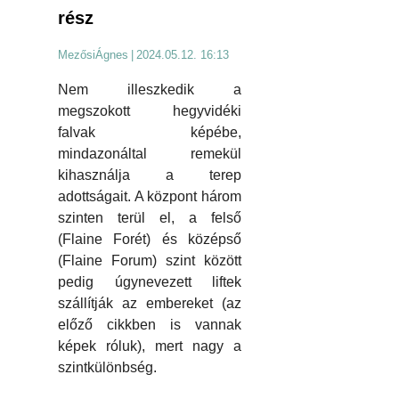
rész
MezősiÁgnes
|
2024.05.12. 16:13
Nem illeszkedik a
megszokott hegyvidéki
falvak képébe,
mindazonáltal remekül
kihasználja a terep
adottságait. A központ három
szinten terül el, a felső
(Flaine Forét) és középső
(Flaine Forum) szint között
pedig úgynevezett liftek
szállítják az embereket (az
előző cikkben is vannak
képek róluk), mert nagy a
szintkülönbség.