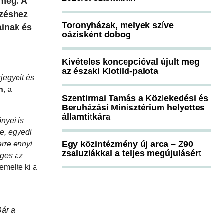
 meg. A
ezéshez
Toronyházak, melyek szíve
ainak és
oázisként dobog
Kivételes koncepcióval újult meg
az északi Klotild-palota
jegyeit és
n
, a
Szentirmai Tamás a Közlekedési és
Beruházási Minisztérium helyettes
államtitkára
nyei is
e, egyedi
Egy közintézmény új arca – Z90
rre ennyi
zsaluziákkal a teljes megújulásért
éges az
emelte ki a
Bár a