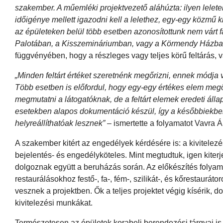
szakember. A műemléki projektvezető aláhúzta: ilyen leletek
időigénye mellett igazodni kell a lelethez, egy-egy közmű ki
az épületeken belül több esetben azonosítottunk nem várt fa
Palotában, a Kisszemináriumban, vagy a Körmendy Házban
függvényében, hogy a részleges vagy teljes körű feltárás, v
„Minden feltárt értéket szeretnénk megőrizni, ennek módja v
Több esetben is előfordul, hogy egy-egy értékes elem megőr
megmutatni a látogatóknak, de a feltárt elemek eredeti áll
esetekben alapos dokumentáció készül, így a későbbiekbe
helyreállíthatóak lesznek”
– ismertette a folyamatot Vavra Á
A szakember kitért az engedélyek kérdésére is: a kivitelez
bejelentés- és engedélyköteles. Mint megtudtuk, igen kiter
dolgoznak együtt a beruházás során. Az előkészítés folyam
restaurálásokhoz festő-, fa-, fém-, szilikát-, és kőrestaurá
vesznek a projektben. Ők a teljes projektet végig kísérik, 
kivitelezési munkákat.
Természetesen az épületek korabeli berendezési tárgyai is,