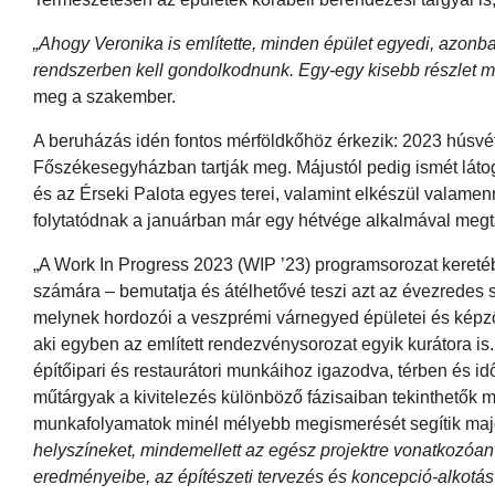
„Ahogy Veronika is említette, minden épület egyedi, azonban
rendszerben kell gondolkodnunk. Egy-egy kisebb részlet meg
meg a szakember.
A beruházás idén fontos mérföldkőhöz érkezik: 2023 húsvét
Főszékesegyházban tartják meg. Májustól pedig ismét látog
és az Érseki Palota egyes terei, valamint elkészül valamenn
folytatódnak a januárban már egy hétvége alkalmával megta
„A Work In Progress 2023 (WIP ’23) programsorozat keret
számára – bemutatja és átélhetővé teszi azt az évezredes
melynek hordozói a veszprémi várnegyed épületei és képz
aki egyben az említett rendezvénysorozat egyik kurátora is
építőipari és restaurátori munkáihoz igazodva, térben és id
műtárgyak a kivitelezés különböző fázisaiban tekinthetők m
munkafolyamatok minél mélyebb megismerését segítik ma
helyszíneket, mindemellett az egész projektre vonatkozóa
eredményeibe, az építészeti tervezés és koncepció-alkotás