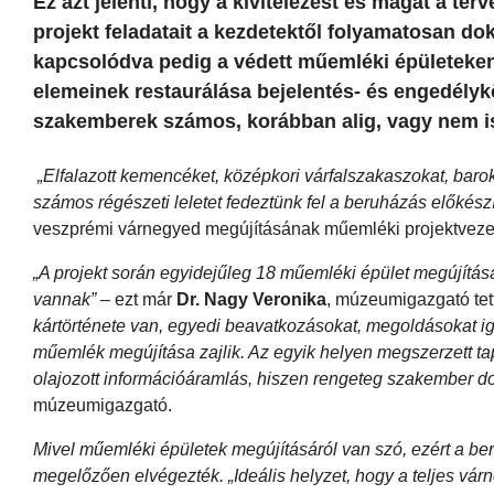
Ez azt jelenti, hogy a kivitelezést és magát a ter
projekt feladatait a kezdetektől folyamatosan do
kapcsolódva pedig a védett műemléki épületeken
elemeinek restaurálása bejelentés- és engedély
szakemberek számos, korábban alig, vagy nem is
„Elfalazott kemencéket, középkori várfalszakaszokat, barok
számos régészeti leletet fedeztünk fel a beruházás előkész
veszprémi várnegyed megújításának műemléki projektveze
„A projekt során egyidejűleg 18 műemléki épület megújításá
vannak”
– ezt már
Dr. Nagy Veronika
, múzeumigazgató tet
kártörténete van, egyedi beavatkozásokat, megoldásokat i
műemlék megújítása zajlik. Az egyik helyen megszerzett t
olajozott információáramlás, hiszen rengeteg szakember do
múzeumigazgató.
Mivel műemléki épületek megújításáról van szó, ezért a ber
megelőzően elvégezték. „Ideális helyzet, hogy a teljes várn