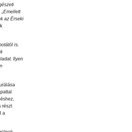
gészeti
 „Emellett
nk az Érseki
ak
otától is.
uk
adat. Ilyen
an
aurálása
pattal
zéshez,
 részt
l a
rülnek.