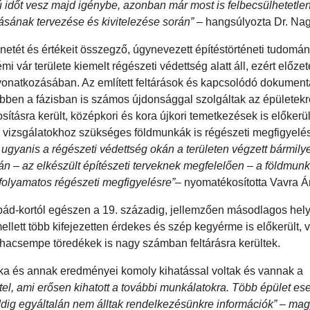
időt vesz majd igénybe, azonban már most is felbecsülhetetle
ának tervezése és kivitelezése során”
– hangsúlyozta Dr. Nag
énetét és értékeit összegző, úgynevezett építéstörténeti tudomá
mi vár területe kiemelt régészeti védettség alatt áll, ezért előze
t vonatkozásában. Az említett feltárások és kapcsolódó dokument
ebben a fázisban is számos újdonsággal szolgáltak az épületekr
tásra került, középkori és kora újkori temetkezések is előkerül
ai vizsgálatokhoz szükséges földmunkák is régészeti megfigyelé
 ugyanis a régészeti védettség okán a területen végzett bármily
án – az elkészült építészeti terveknek megfelelően – a földmunká
 folyamatos régészeti megfigyelésre”
– nyomatékosította Vavra Á
rpád-kortól egészen a 19. századig, jellemzően másodlagos hely
llett több kifejezetten érdekes és szép kegyérme is előkerült, 
yhacsempe töredékek is nagy számban feltárásra kerültek.
nka és annak eredményei komoly kihatással voltak és vannak a
tel, ami erősen kihatott a további munkálatokra. Több épület es
dig egyáltalán nem álltak rendelkezésünkre információk” – mag