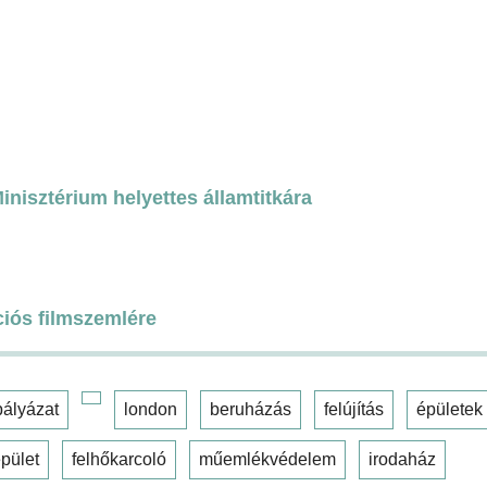
nisztérium helyettes államtitkára
ciós filmszemlére
pályázat
london
beruházás
felújítás
épületek
pület
felhőkarcoló
műemlékvédelem
irodaház