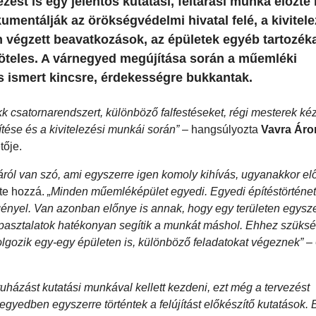
vezést is egy jelentős kutatási, feltárási munka előzte
kumentálják az örökségvédelmi hivatal felé, a kivitel
 végzett beavatkozások, az épületek egyéb tartozék
köteles. A várnegyed megújítása során a műemléki
 ismert kincsre, érdekességre bukkantak.
k csatornarendszert, különböző falfestéseket, régi mesterek kéz
ítése és a kivitelezési munkái során”
– hangsúlyozta
Vavra Áro
tője.
ról van szó, ami egyszerre igen komoly kihívás, ugyanakkor elő
te hozzá.
„Minden műemléképület egyedi. Egyedi építéstörténet
gényel. Van azonban előnye is annak, hogy egy területen egysze
apasztalatok hatékonyan segítik a munkát máshol. Ehhez szüks
lgozik egy-egy épületen is, különböző feladatokat végeznek”
– 
uházást kutatási munkával kellett kezdeni, ezt még a tervezést
egyedben egyszerre történtek a felújítást előkészítő kutatások. 