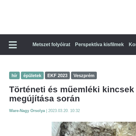
Metszet folyóirat
Perspektíva kisfilmek
Ko
hír
épületek
EKF 2023
Veszprém
Történeti és műemléki kincsek
megújítása során
Ware-Nagy Orsolya
|
2023.03.20. 10:32