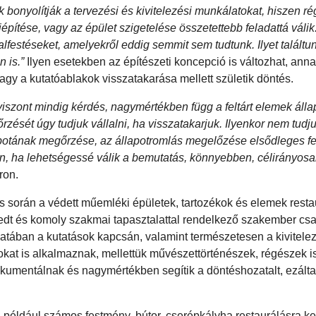
 bonyolítják a tervezési és kivitelezési munkálatokat, hiszen ré
építése, vagy az épület szigetelése összetettebb feladattá válik.
lfestéseket, amelyekről eddig semmit sem tudtunk. Ilyet találtu
 is.”
Ilyen esetekben az építészeti koncepció is változhat, ann
agy a kutatóablakok visszatakarása mellett születik döntés.
iszont mindig kérdés, nagymértékben függ a feltárt elemek állap
zését úgy tudjuk vállalni, ha visszatakarjuk. Ilyenkor nem tudj
apotának megőrzése, az állapotromlás megelőzése elsődleges fel
n, ha lehetségessé válik a bemutatás, könnyebben, célirányos
ron.
és során a védett műemléki épületek, tartozékok és elemek rest
jedt és komoly szakmai tapasztalattal rendelkező szakember csa
atában a kutatások kapcsán, valamint természetesen a kivitele
torokat is alkalmaznak, mellettük művészettörténészek, régészek is
dokumentálnak és nagymértékben segítik a döntéshozatalt, ezálta
 például számos festmény, bútor, cserépkályha restaurálásra ke