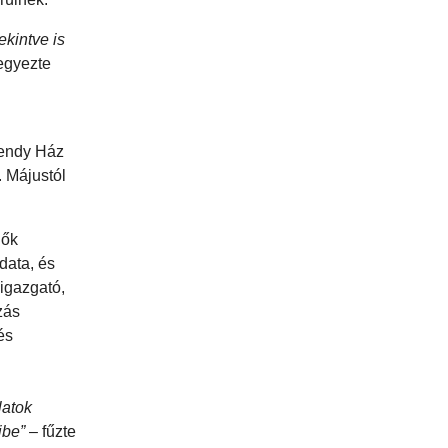
ekintve is
egyezte
mendy Ház
. Májustól
dők
data, és
igazgató,
zás
és
latok
ibe”
– fűzte