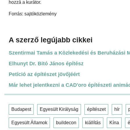
hozzá a kurátor.
Forrás: sajtóközlemény
A szerző legújabb cikkei
Szentirmai Tamás a Közlekedési és Beruházási Mi
Elhunyt Dr. Bitó János építész
Petíció az építészet jövőjéért
Már lehet jelentkezni a CAD'oro építészeti animá
Budapest
Egyesült Királyság
építészet
hír
Egyesült Államok
buildecon
kiállítás
Kína
é