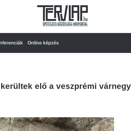
nferenciák
Online képzés
 kerültek elő a veszprémi várneg