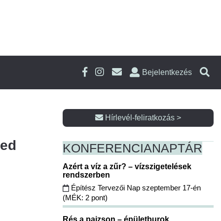
Bejelentkezés
Hírlevél-feliratkozás >
yed
KONFERENCIA
NAPTÁR
Azért a víz a zűr? – vízszigetelések
rendszerben
Építész Tervezői Nap szeptember 17-én
(MÉK: 2 pont)
Rés a pajzson – épületburok