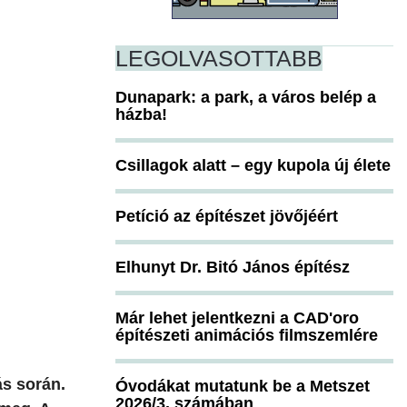
LEGOLVASOTTABB
Dunapark: a park, a város belép a
házba!
Csillagok alatt – egy kupola új élete
Petíció az építészet jövőjéért
Elhunyt Dr. Bitó János építész
Már lehet jelentkezni a CAD'oro
építészeti animációs filmszemlére
s során.
Óvodákat mutatunk be a Metszet
2026/3. számában