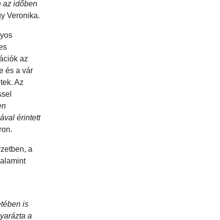
n az időben
y Veronika.
nyos
tes
ációk az
e és a vár
tek. Az
ssel
en
val érintett
ron.
zetben, a
valamint
etében is
yarázta a