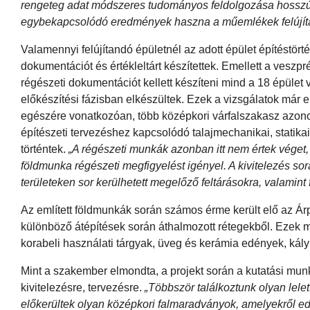
rengeteg adat módszeres tudományos feldolgozása hosszú 
egybekapcsolódó eredmények haszna a műemlékek felújítás
Valamennyi felújítandó épületnél az adott épület építéstört
dokumentációt és értékleltárt készítettek. Emellett a veszpré
régészeti dokumentációt kellett készíteni mind a 18 épüle
előkészítési fázisban elkészültek. Ezek a vizsgálatok már 
egészére vonatkozóan, több középkori várfalszakasz azonosí
építészeti tervezéshez kapcsolódó talajmechanikai, statik
történtek.
„A régészeti munkák azonban itt nem értek véget,
földmunka régészeti megfigyelést igényel. A kivitelezés sor
területeken sor kerülhetett megelőző feltárásokra, valamint
Az említett földmunkák során számos érme került elő az Á
különböző átépítések során áthalmozott rétegekből. Ezek me
korabeli használati tárgyak, üveg és kerámia edények, kál
Mint a szakember elmondta, a projekt során a kutatási mu
kivitelezésre, tervezésre.
„Többször találkoztunk olyan lelet
előkerültek olyan középkori falmaradványok, amelyekről ed