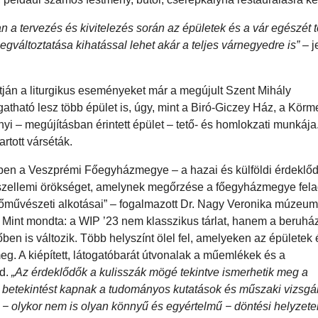
 a tervezés és kivitelezés során az épületek és a vár egészét t
változtatása kihatással lehet akár a teljes várnegyedre is”
– j
ján a liturgikus eseményeket már a megújult Szent Mihály
atható lesz több épület is, úgy, mint a Biró-Giczey Ház, a Kör
yi – megújításban érintett épület – tető- és homlokzati munkája
rtott várséták.
ében a Veszprémi Főegyházmegye – a hazai és külföldi érdeklő
 szellemi örökséget, amelynek megőrzése a főegyházmegye fela
őművészeti alkotásai” – fogalmazott Dr. Nagy Veronika múzeum
. Mint mondta: a WIP ’23 nem klasszikus tárlat, hanem a beruhá
őben is változik. Több helyszínt ölel fel, amelyeken az épületek 
eg. A kiépített, látogatóbarát útvonalak a műemlékek és a
jd.
„Az érdeklődők a kulisszák mögé tekintve ismerhetik meg a
n betekintést kapnak a tudományos kutatások és műszaki vizsgá
 − olykor nem is olyan könnyű és egyértelmű − döntési helyzete