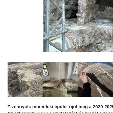
Tizennyolc műemléki épület újul meg a 2020-20