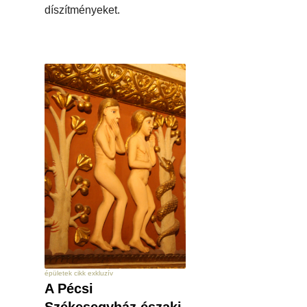
díszítményeket.
épületek cikk exkluzív
A Pécsi