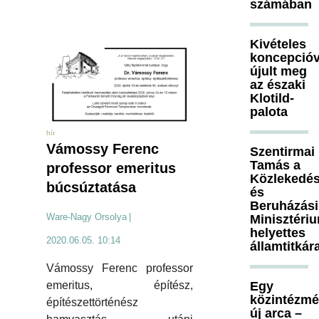
számában
Kivételes
koncepcióv
újult meg
az északi
Klotild-
palota
hír
Vámossy Ferenc
Szentirmai
Tamás a
professor emeritus
Közlekedés
búcsúztatása
és
Beruházási
Ware-Nagy Orsolya
|
Minisztéri
helyettes
2020.06.05. 10:14
államtitkár
Vámossy Ferenc professor
emeritus, építész,
Egy
közintézm
építészettörténész
új arca –