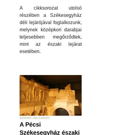
A cikksorozat utolsó
részében a Székesegyház
déli lejárójával foglalkozunk,
melynek középkori darabjai
teljesebben megőrződtek,
mint az északi lejárat
esetében.
épületek cikk exkluzív
A Pécsi
Székesegyház északi