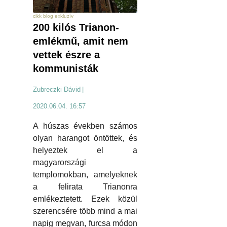
cikk blog exkluzív
200 kilós Trianon-
emlékmű, amit nem
vettek észre a
kommunisták
Zubreczki Dávid
|
2020.06.04. 16:57
A húszas években számos
olyan harangot öntöttek, és
helyeztek el a
magyarországi
templomokban, amelyeknek
a felirata Trianonra
emlékeztetett. Ezek közül
szerencsére több mind a mai
napig megvan, furcsa módon