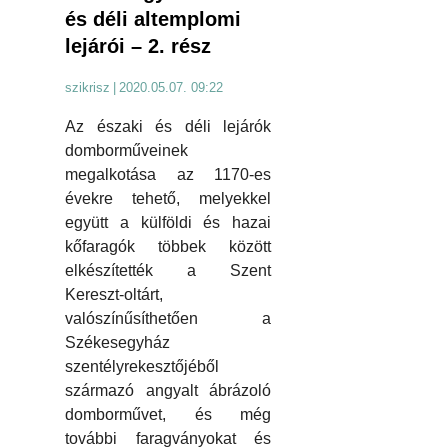
és déli altemplomi
lejárói – 2. rész
szikrisz
|
2020.05.07. 09:22
Az északi és déli lejárók
domborműveinek
megalkotása az 1170-es
évekre tehető, melyekkel
együtt a külföldi és hazai
kőfaragók többek között
elkészítették a Szent
Kereszt-oltárt,
valószínűsíthetően a
Székesegyház
szentélyrekesztőjéből
származó angyalt ábrázoló
domborművet, és még
további faragványokat és