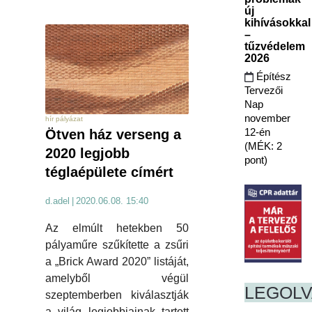
új
kihívásokkal
–
tűzvédelem
2026
Építész
Tervezői
Nap
november
hír pályázat
12-én
Ötven ház verseng a
(MÉK: 2
2020 legjobb
pont)
téglaépülete címért
d.adel
|
2020.06.08. 15:40
Az elmúlt hetekben 50
pályaműre szűkítette a zsűri
a „Brick Award 2020” listáját,
amelyből végül
LEGOL
szeptemberben kiválasztják
a világ legjobbjainak tartott