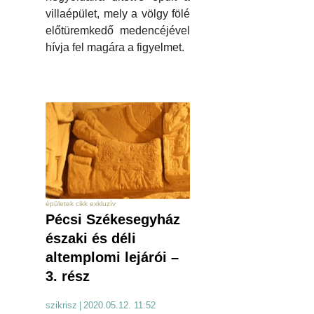
villaépület, mely a völgy fölé
előtüremkedő medencéjével
hívja fel magára a figyelmet.
épületek cikk exkluzív
Pécsi Székesegyház
északi és déli
altemplomi lejárói –
3. rész
szikrisz
|
2020.05.12. 11:52