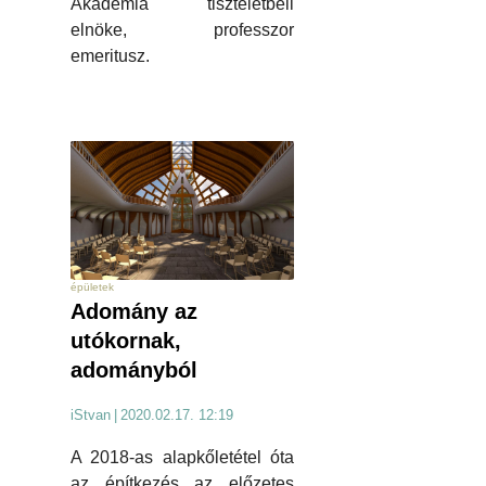
Akadémia tiszteletbeli
elnöke, professzor
emeritusz.
épületek
Adomány az
utókornak,
adományból
iStvan
|
2020.02.17. 12:19
A 2018-as alapkőletétel óta
az építkezés az előzetes