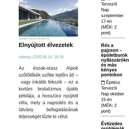
Tervezői
Nap
szeptember
17-én
(MÉK: 2
pont)
családi házak épületek
Elnyújtott élvezetek
Rés a
pajzson –
épületburok
sebesp
|
2020.06.14. 19:29
nyílászárókn
és más
Az észak-olasz Alpok
kényes
pontokon
szőlőtőkék szőtte lejtőin áll –
vagy inkább fekszik – ez a
Építész
Tervezői
kortárs brutalizmus újabb
Nap október
példája, a hosszúra nyújtott
15-én
villa, mely a napsütés és a
(MÉK: 2
látvány befogadásának
pont)
teljességét tűzte ki célul.
Évtizedes
problémák