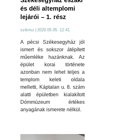
Székesegyház északi
és déli altemplomi
lejárói – 1. rész
szikrisz
|
2020.05.05. 12:41
A pécsi Székesegyház jól
ismert és sokszor átépített
műemléke hazánknak. Az
épület korai története
azonban nem lehet teljes a
templom keleti oldala
melletti, Káptalan u. 8. szám
alatti épületben kialakított
Dómmúzeum értékes
anyagának ismerete nélkül.