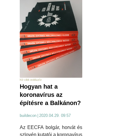
hír cikk exkluzív
Hogyan hat a
koronavírus az
építésre a Balkánon?
buildecon
|
2020.04.29. 09:57
Az EECFA bolgár, horvát és
szlovén kutatói a koronavírus