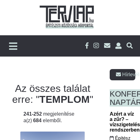
Hírlevél
Az összes találat
KONFE
erre: "
TEMPLOM
"
NAPTÁ
241-252
megjelenítése
Azért a víz
a zűr? –
a(z)
684
elemből.
vízszigetelé
rendszerbe
Építész