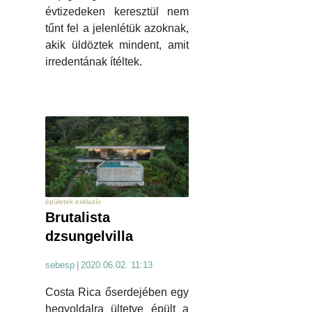
évtizedeken keresztül nem
tűnt fel a jelenlétük azoknak,
akik üldöztek mindent, amit
irredentának ítéltek.
épületek exkluzív
Brutalista
dzsungelvilla
sebesp
|
2020.06.02. 11:13
Costa Rica őserdejében egy
hegyoldalra ültetve épült a