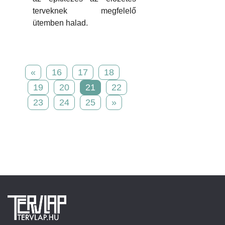
terveknek megfelelő
ütemben halad.
«
16
17
18
19
20
21
22
23
24
25
»