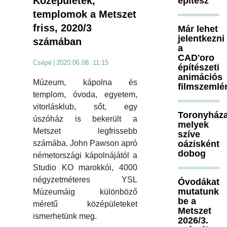
Középületek,
építész
templomok a Metszet
friss, 2020/3
Már lehet
jelentkezni
számában
a
CAD'oro
Csépé
|
2020.06.08. 11:15
építészeti
animációs
Múzeum, kápolna és
filmszemlé
templom, óvoda, egyetem,
vitorlásklub, sőt, egy
Toronyháza
úszóház is bekerült a
melyek
Metszet legfrissebb
szíve
számába. John Pawson apró
oázisként
dobog
németországi kápolnájától a
Studio KO marokkói, 4000
négyzetméteres YSL
Óvodákat
mutatunk
Múzeumáig különböző
be a
méretű középületeket
Metszet
ismerhetünk meg.
2026/3.