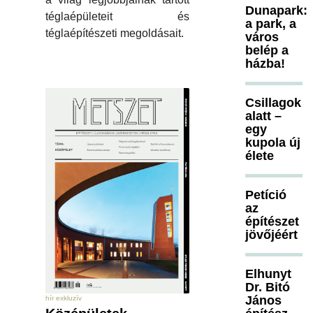
Dunapark:
téglaépületeit és
a park, a
téglaépítészeti megoldásait.
város
belép a
házba!
Csillagok
alatt –
egy
kupola új
élete
Petíció
az
építészet
jövőjéért
Elhunyt
Dr. Bitó
János
hír exkluzív