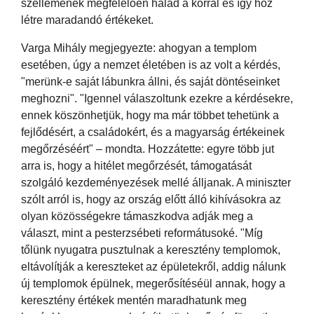
szellemének megfelelően halad a korral és így hoz
létre maradandó értékeket.
Varga Mihály megjegyezte: ahogyan a templom
esetében, úgy a nemzet életében is az volt a kérdés,
"merünk-e saját lábunkra állni, és saját döntéseinket
meghozni". "Igennel válaszoltunk ezekre a kérdésekre,
ennek köszönhetjük, hogy ma már többet tehetünk a
fejlődésért, a családokért, és a magyarság értékeinek
megőrzéséért" – mondta. Hozzátette: egyre több jut
arra is, hogy a hitélet megőrzését, támogatását
szolgáló kezdeményezések mellé álljanak. A miniszter
szólt arról is, hogy az ország előtt álló kihívásokra az
olyan közösségekre támaszkodva adják meg a
választ, mint a pesterzsébeti reformátusoké. "Míg
tőlünk nyugatra pusztulnak a keresztény templomok,
eltávolítják a kereszteket az épületekről, addig nálunk
új templomok épülnek, megerősítéséül annak, hogy a
keresztény értékek mentén maradhatunk meg