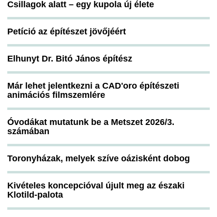
Csillagok alatt – egy kupola új élete
Petíció az építészet jövőjéért
Elhunyt Dr. Bitó János építész
Már lehet jelentkezni a CAD'oro építészeti
animációs filmszemlére
Óvodákat mutatunk be a Metszet 2026/3.
számában
Toronyházak, melyek szíve oázisként dobog
Kivételes koncepcióval újult meg az északi
Klotild-palota