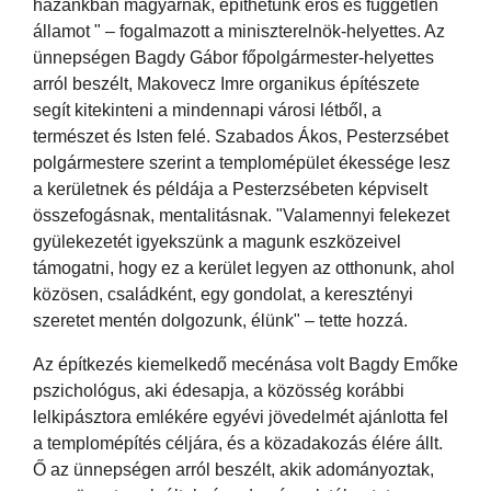
hazánkban magyarnak, építhetünk erős és független
államot " – fogalmazott a miniszterelnök-helyettes. Az
ünnepségen Bagdy Gábor főpolgármester-helyettes
arról beszélt, Makovecz Imre organikus építészete
segít kitekinteni a mindennapi városi létből, a
természet és Isten felé. Szabados Ákos, Pesterzsébet
polgármestere szerint a templomépület ékessége lesz
a kerületnek és példája a Pesterzsébeten képviselt
összefogásnak, mentalitásnak. "Valamennyi felekezet
gyülekezetét igyekszünk a magunk eszközeivel
támogatni, hogy ez a kerület legyen az otthonunk, ahol
közösen, családként, egy gondolat, a keresztényi
szeretet mentén dolgozunk, élünk" – tette hozzá.
Az építkezés kiemelkedő mecénása volt Bagdy Emőke
pszichológus, aki édesapja, a közösség korábbi
lelkipásztora emlékére egyévi jövedelmét ajánlotta fel
a templomépítés céljára, és a közadakozás élére állt.
Ő az ünnepségen arról beszélt, akik adományoztak,