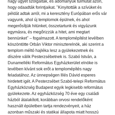
nagy ügyet szolgáltak, és adományuk túlmutat azon,
hogy odaadták forintjaikat. "Kinyitották a szívüket és
példát adtak arról, mi a keresztény Európában erős vár
vagyunk, ahol új templomok épülnek, és ahol
megerősítjük hitünket, összetartunk és vigyázunk
egymásra, és megőrizzük a hitet, ami megtart
bennünket" – fogalmazott. A templomépítést levélben
köszöntötte Orbán Viktor miniszterelnök, aki szerint a
templom méltó hajléka lesz a gyülekezetnek és
díszére válik Pesterzsébetnek is. Szabó István, a
Dunamelléki Református Egyházkerület elnöke is
levélben kívánt sok erőt a templomépítés nagy
feladatához. Az ünnepségen Illés Dávid esperes
hirdetett igét. A Pesterzsébet Szabó-telepi Református
Egyházközség Budapest egyik legkisebb református
gyülekezete. Az egyházközség 70 éve egy családi
házból átalakított, korábban orvosi rendelőként
használt épületben tartja rendezvényeit, a ház
azonban műszaki és statikai állapota miatt hosszú