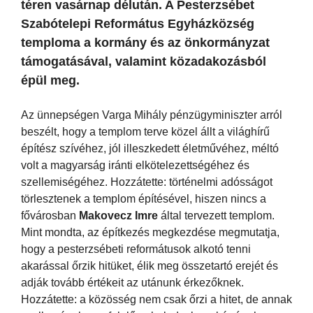
téren vasárnap délután. A Pesterzsébet
Szabótelepi Református Egyházközség
temploma a kormány és az önkormányzat
támogatásával, valamint közadakozásból
épül meg.
Az ünnepségen Varga Mihály pénzügyminiszter arról
beszélt, hogy a templom terve közel állt a világhírű
építész szívéhez, jól illeszkedett életművéhez, méltó
volt a magyarság iránti elkötelezettségéhez és
szellemiségéhez. Hozzátette: történelmi adósságot
törlesztenek a templom építésével, hiszen nincs a
fővárosban
Makovecz Imre
által tervezett templom.
Mint mondta, az építkezés megkezdése megmutatja,
hogy a pesterzsébeti reformátusok alkotó tenni
akarással őrzik hitüket, élik meg összetartó erejét és
adják tovább értékeit az utánunk érkezőknek.
Hozzátette: a közösség nem csak őrzi a hitet, de annak