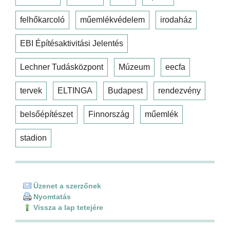
felhőkarcoló
műemlékvédelem
irodaház
EBI Építésaktivitási Jelentés
Lechner Tudásközpont
Múzeum
eecfa
tervek
ELTINGA
Budapest
rendezvény
belsőépítészet
Finnország
műemlék
stadion
Üzenet a szerzőnek
Nyomtatás
Vissza a lap tetejére