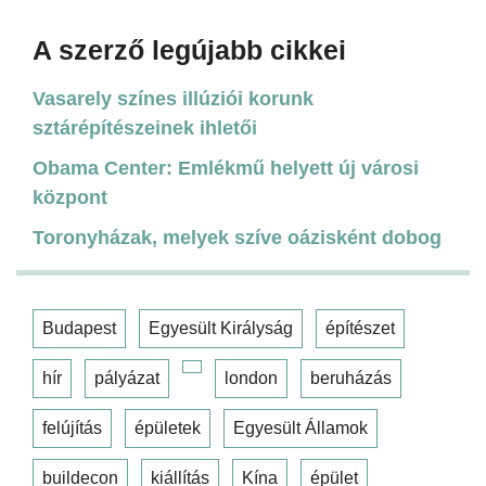
A szerző legújabb cikkei
Vasarely színes illúziói korunk
sztárépítészeinek ihletői
Obama Center: Emlékmű helyett új városi
központ
Toronyházak, melyek szíve oázisként dobog
Budapest
Egyesült Királyság
építészet
hír
pályázat
london
beruházás
felújítás
épületek
Egyesült Államok
buildecon
kiállítás
Kína
épület