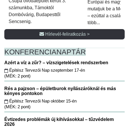
Csupa óvodaépület került 3.
Európai és magyar p
számunkba, Tárnoktól
mutatjuk be a Metsz
Dombóvárig, Budapesttől
– ezúttal a családi 
Sencsenig.
több...
Hírlevél-feliratkozás >
KONFERENCIA
NAPTÁR
Azért a víz a zűr? – vízszigetelések rendszerben
Építész Tervezői Nap szeptember 17-én
(MÉK: 2 pont)
Rés a pajzson – épületburok nyílászáróknál és más
kényes pontokon
Építész Tervezői Nap október 15-én
(MÉK: 2 pont)
Évtizedes problémák új kihívásokkal – tűzvédelem
2026