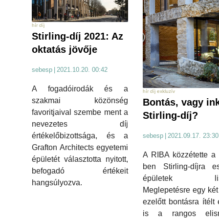
hír díj
Stirling-díj 2021: Az
oktatás jövője
sebesp
|
2021.10.20. 00:42
A fogadóirodák és a
hír díj exkluzív
szakmai közönség
Bontás, vagy in
favoritjaival szembe ment a
Stirling-díj?
nevezetes díj
értékelőbizottsága, és a
sebesp
|
2021.09.17. 23:30
Grafton Architects egyetemi
A RIBA közzétette a
épületét választotta nyitott,
ben Stirling-díjra e
befogadó értékeit
épületek listá
hangsúlyozva.
Meglepetésre egy két
ezelőtt bontásra ítélt
is a rangos elis