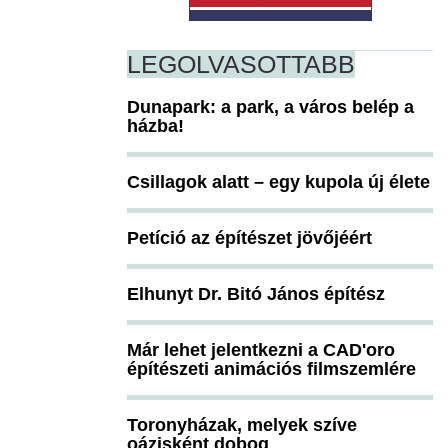
LEGOLVASOTTABB
Dunapark: a park, a város belép a
házba!
Csillagok alatt – egy kupola új élete
Petíció az építészet jövőjéért
Elhunyt Dr. Bitó János építész
Már lehet jelentkezni a CAD'oro
építészeti animációs filmszemlére
Toronyházak, melyek szíve
oázisként dobog