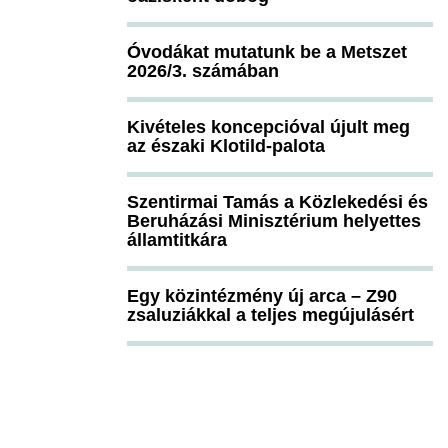
Óvodákat mutatunk be a Metszet
2026/3. számában
Kivételes koncepcióval újult meg
az északi Klotild-palota
Szentirmai Tamás a Közlekedési és
Beruházási Minisztérium helyettes
államtitkára
Egy közintézmény új arca – Z90
zsaluziákkal a teljes megújulásért