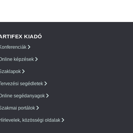
ARTIFEX KIADÓ
Konferenciák
Online képzések
Szaklapok
Tervezési segédletek
Online segédanyagok
Szakmai portálok
Hírlevelek, közösségi oldalak