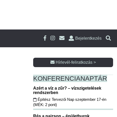
Bejelentkezés
Hírlevél-feliratkozás >
KONFERENCIA
NAPTÁR
Azért a víz a zűr? – vízszigetelések
rendszerben
Építész Tervezői Nap szeptember 17-én
(MÉK: 2 pont)
Rés a pajzson – épületburok