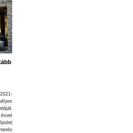
kább
 2021-
sélyes
ját.
 évvel
 épület
merés