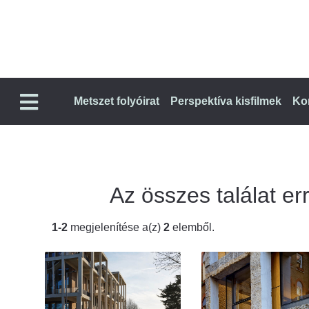
Metszet folyóirat
Perspektíva kisfilmek
Ko
Az összes találat err
1-2
megjelenítése a(z)
2
elemből.