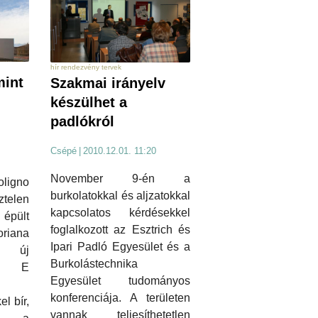
hír rendezvény tervek
mint
Szakmai irányelv
készülhet a
padlókról
Csépé
|
2010.12.01. 11:20
November 9-én a
igno
burkolatokkal és aljzatokkal
telen
kapcsolatos kérdésekkel
pült
foglalkozott az Esztrich és
riana
Ipari Padló Egyesület és a
új
Burkolástechnika
ja. E
Egyesület tudományos
konferenciája. A területen
el bír,
vannak teljesíthetetlen