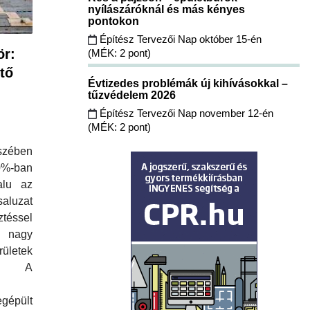
nyílászáróknál és más kényes
pontokon
Építész Tervezői Nap október 15-én
ör:
(MÉK: 2 pont)
tő
Évtizedes problémák új kihívásokkal –
tűzvédelem 2026
Építész Tervezői Nap november 12-én
(MÉK: 2 pont)
zében
%-ban
alu az
aluzat
téssel
nagy
ületek
a. A
gépült