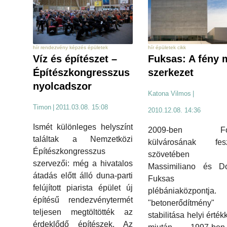
hír rendezvény képzés épületek
hír épületek cikk
Víz és építészet –
Fuksas: A fény 
Építészkongresszus
szerkezet
nyolcadszor
Katona Vilmos
|
Timon
|
2011.03.08. 15:08
2010.12.08. 14:36
Ismét különleges helyszínt
2009-ben Fol
találtak a Nemzetközi
külvárosának fesz
Építészkongresszus
szövetében é
szervezői: még a hivatalos
Massimiliano és Do
átadás előtt álló duna-parti
Fuksas 
felújított piarista épület új
plébániaközpont
építésű rendezvénytermét
"betonerődítmény"
teljesen megtöltötték az
stabilitása helyi értékk
érdeklődő építészek. Az