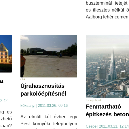
buszterminál tetejé
és illesztés nélkül ö
Aalborg fehér cement
cikk
 a
Újrahasznosítás
parkolóépítésnél
12:42
hír épületek
kéksanyi
|
2011.03.26. 09:16
Fenntartható
ng és
építkezés beton
Az elmúlt két évben egy
hető
Pest környéki telephelyen
ásban?
Csépé
|
2011.03.21. 12:14