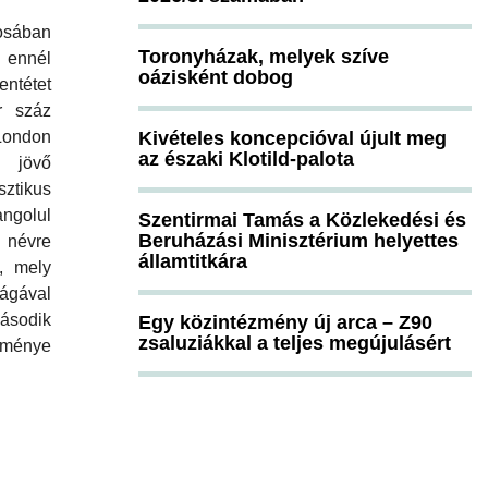
sában
Toronyházak, melyek szíve
ennél
oázisként dobog
tétet
r száz
Kivételes koncepcióval újult meg
London
az északi Klotild-palota
a jövő
ztikus
angolul
Szentirmai Tamás a Közlekedési és
Beruházási Minisztérium helyettes
névre
államtitkára
z, mely
ágával
odik
Egy közintézmény új arca – Z90
zsaluziákkal a teljes megújulásért
tménye