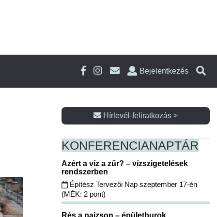
Bejelentkezés
Hírlevél-feliratkozás >
KONFERENCIA
NAPTÁR
Azért a víz a zűr? – vízszigetelések
rendszerben
Építész Tervezői Nap szeptember 17-én
(MÉK: 2 pont)
Rés a pajzson – épületburok