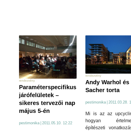
rendezvény
rendezvény
Andy Warhol és
Paraméterspecifikus
Sacher torta
járófelületek –
sikeres tervezői nap
pestimonika
|
2011.03.28. 
május 5-én
Mi is az az upcycli
hogyan értelmez
pestimonika
|
2011.05.10. 12:22
építészeti vonatkoz