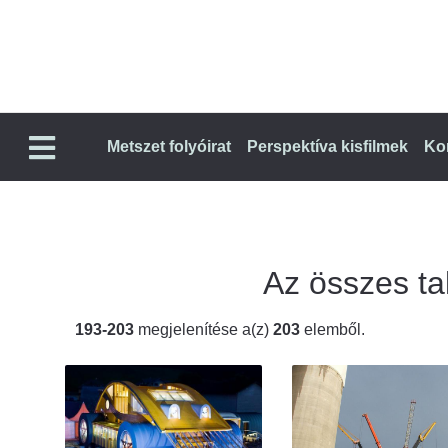
Metszet folyóirat
Perspektíva kisfilmek
Ko
Az összes tal
193-203
megjelenítése a(z)
203
elemből.