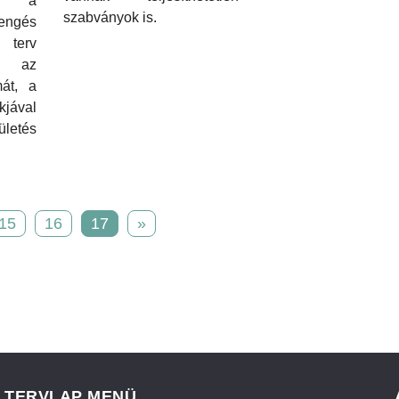
en a
szabványok is.
engés
a terv
te az
át, a
kjával
ületés
15
16
17
»
TERVLAP MENÜ