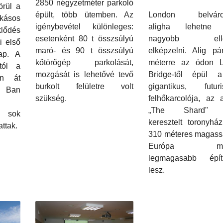
2850 négyzetméter parkoló
örül a
épült, több ütemben. Az
London belváro
okásos
igénybevétel különleges:
aligha lehetne 
lődés
esetenként 80 t összsúlyú
nagyobb ellen
vi első
maró- és 90 t összsúlyú
elképzelni. Alig pá
ap. A
kőtörőgép parkolását,
méterre az ódon 
tól a
mozgását is lehetővé tevő
Bridge-től épül 
on át
burkolt felületre volt
gigantikus, futuris
Ban
szükség.
felhőkarcolója, az 
„The Shard" 
g sok
keresztelt toronyhá
ttak.
310 méteres magass
Európa más
legmagasabb épí
lesz.