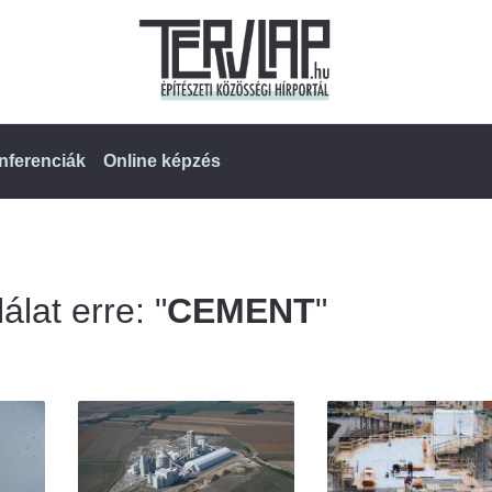
nferenciák
Online képzés
álat erre: "
CEMENT
"