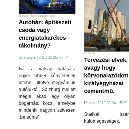
családi házak épületek cikk
Autóház: építészeti
csoda vagy
energiatakarékos
tákolmány?
épületek
donkanyar
|
2012.02.25. 09:34
Tervezési elvek,
avagy hogy
Bár a válság hatására
körvonalazódott
egyre többen kénytelenek
letenni, illetve megválniuk
királyegyházai
autójuktól, Salzburg mellett
cementmű.
mégis akad egy olyan
bogárhátú kocsi, amelybe
iStvan
|
2012.02.04. 15:39
mindenki nagyon szívesen
Statikai, szerk
„beleülne”.
különlegességek.