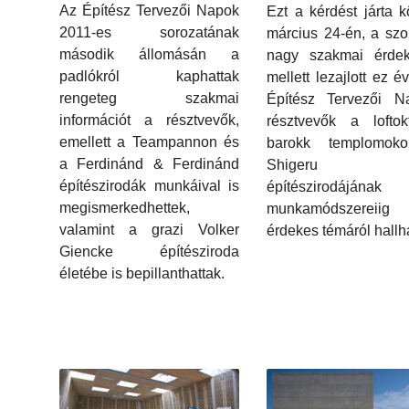
Az Építész Tervezői Napok
Ezt a kérdést járta k
2011-es sorozatának
március 24-én, a sz
második állomásán a
nagy szakmai érdek
padlókról kaphattak
mellett lezajlott ez é
rengeteg szakmai
Építész Tervezői N
információt a résztvevők,
résztvevők a loftok
emellett a Teampannon és
barokk templomok
a Ferdinánd & Ferdinánd
Shigeru 
építészirodák munkáival is
építészirodájának
megismerkedhettek,
munkamódszereii
valamint a grazi Volker
érdekes témáról hallha
Giencke építésziroda
életébe is bepillanthattak.