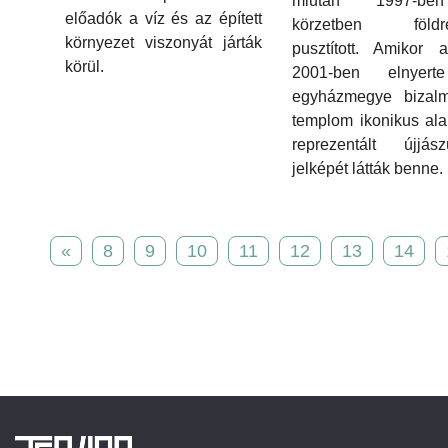
miután 1997-b
előadók a víz és az épített
körzetben földr
környezet viszonyát járták
pusztított. Amikor 
körül.
2001-ben elnyer
egyházmegye bizalm
templom ikonikus ala
reprezentált újjász
jelképét látták benne.
«
8
9
10
11
12
13
14