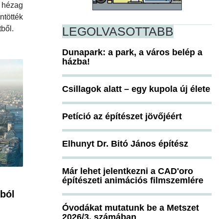
t hézag
ntötték
LEGOLVASOTTABB
ből.
Dunapark: a park, a város belép a
házba!
Csillagok alatt – egy kupola új élete
Petíció az építészet jövőjéért
Elhunyt Dr. Bitó János építész
Már lehet jelentkezni a CAD'oro
építészeti animációs filmszemlére
ból
Óvodákat mutatunk be a Metszet
2026/3. számában