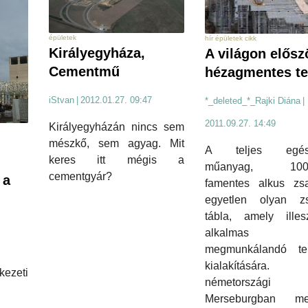
épületek
hír épületek cikk
Királyegyháza,
A világon elősz
Cementmű
hézagmentes te
iStvan
|
2012.01.27. 09:47
*_deleted_*_Rajki Diána
|
2011.09.27. 14:49
Királyegyházán nincs sem
mészkő, sem agyag. Mit
A teljes egés
keres itt mégis a
műanyag, 100
cementgyár?
 a
famentes alkus zs
egyetlen olyan zs
tábla, amely illesz
alkalmas 
megmunkálandó ter
kialakításár
ezeti
németországi
Merseburgban me