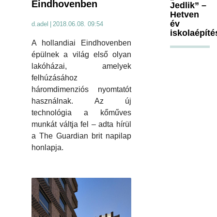
Eindhovenben
Jedlik” –
Hetven
év
d.adel
|
2018.06.08. 09:54
iskolaépíté
A hollandiai Eindhovenben
épülnek a világ első olyan
lakóházai, amelyek
felhúzásához
háromdimenziós nyomtatót
használnak. Az új
technológia a kőműves
munkát váltja fel – adta hírül
a The Guardian brit napilap
honlapja.