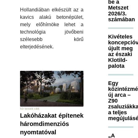
be a
Metszet
Hollandiában elkészült az a
2026/3.
kavics alakú betonépület,
számában
mely előhírnöke lehet a
technológia jövőbeni
Kivételes
szélesebb körű
koncepcióv
elterjedésének.
újult meg
az északi
Klotild-
palota
Egy
közintézm
új arca –
Z90
zsaluziákka
hír tervek cikk
a teljes
Lakóházakat építenek
megújulásé
háromdimenziós
nyomtatóval
„A