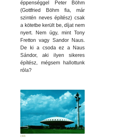
éppenséggel Peter Böhm
(Gottfried Böhm fia, már
szintén neves építész) csak
a kötetbe került be, díjat nem
nyert. Nem úgy, mint Tony
Fretton vagy Sandor Naus.
De ki a csoda ez a Naus
Sándor, aki ilyen sikeres
építész, mégsem hallottunk
róla?
cikk