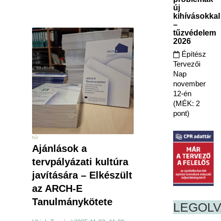
új
kihívásokkal
–
tűzvédelem
2026
Építész
Tervezői
Nap
november
12-én
(MÉK: 2
pont)
hír
Ajánlások a
tervpályázati kultúra
javítására – Elkészült
az ARCH-E
Tanulmánykötete
LEGOL