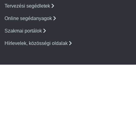
Tervezési segédletek
Online segédanyagok
Szakmai portálok
Hírlevelek, közösségi oldalak