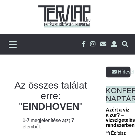
Hírlevél
Az összes találat
KONFE
erre:
NAPTÁ
"
EINDHOVEN
"
Azért a víz
a zűr? –
vízszigetelé
1-7
megjelenítése a(z)
7
rendszerbe
elemből.
Építész