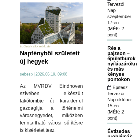
Tervezői
Nap
szeptember
17-én
(MÉK: 2
pont)
épületek cikk exkluzív
Rés a
Napfényből született
pajzson –
épületburok
új hegyek
nyílászárókn
és más
kényes
sebesp
|
2026.06.19. 09:08
pontokon
Az MVRDV Eindhoven
Építész
Tervezői
szívében elkészült
Nap október
lakótömbje új karakterrel
15-én
gazdagítja a történelmi
(MÉK: 2
városnegyedet, miközben
pont)
fenntartható városi sűrítésre
is kísérletet tesz.
Évtizedes
problémák