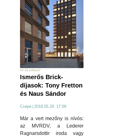
hír díj exkluzív
Ismerős Brick-
díjasok: Tony Fretton
és Naus Sándor
Csépé
|
2018.05.29. 17:09
Már a vert mezőny is nívós:
az MVRDV, a Lederer
Ragnarsdottir iroda vagy