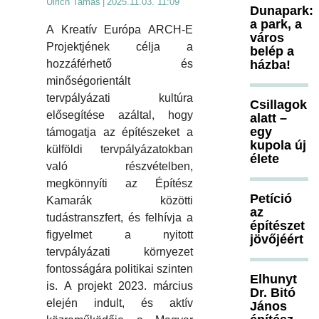
Ulrich Tamás
|
2025.11.03. 11:09
Dunapark:
a park, a
A Kreatív Európa ARCH-E
város
Projektjének célja a
belép a
hozzáférhető és
házba!
minőségorientált
tervpályázati kultúra
Csillagok
elősegítése azáltal, hogy
alatt –
egy
támogatja az építészeket a
kupola új
külföldi tervpályázatokban
élete
való részvételben,
megkönnyíti az Építész
Petíció
Kamarák közötti
az
tudástranszfert, és felhívja a
építészet
figyelmet a nyitott
jövőjéért
tervpályázati környezet
fontosságára politikai szinten
Elhunyt
is. A projekt 2023. március
Dr. Bitó
elején indult, és aktív
János