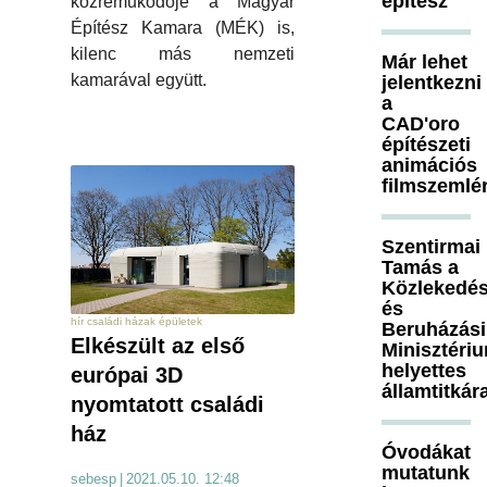
építész
közreműködője a Magyar
Építész Kamara (MÉK) is,
kilenc más nemzeti
Már lehet
kamarával együtt.
jelentkezni
a
CAD'oro
építészeti
animációs
filmszemlé
Szentirmai
Tamás a
Közlekedés
és
hír családi házak épületek
Beruházási
Elkészült az első
Minisztéri
helyettes
európai 3D
államtitkár
nyomtatott családi
ház
Óvodákat
mutatunk
sebesp
|
2021.05.10. 12:48