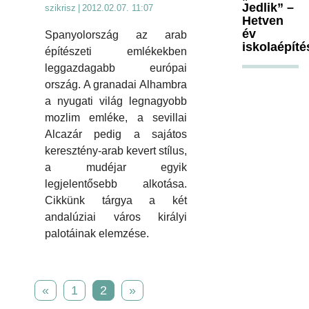
Jedlik” –
szikrisz
|
2012.02.07. 11:07
Hetven
év
Spanyolország az arab
iskolaépíté
építészeti emlékekben
leggazdagabb európai
ország. A granadai Alhambra
a nyugati világ legnagyobb
mozlim emléke, a sevillai
Alcazár pedig a sajátos
keresztény-arab kevert stílus,
a mudéjar egyik
legjelentősebb alkotása.
Cikkünk tárgya a két
andalúziai város királyi
palotáinak elemzése.
«
1
2
»