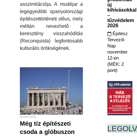
asszimilációja. A mudéjar a
új
kihívásokkal
legegyedibb spanyolországi
–
építészettörténeti stílus, mely
tűzvédelem
2026
méltán nevezhető a
Építész
keresztény visszahódítás
Tervezői
(Reconquista) legfontosabb
Nap
kulturális örökségének.
november
12-én
(MÉK: 2
pont)
rendezvény
Még tíz építészeti
LEGOL
csoda a glóbuszon