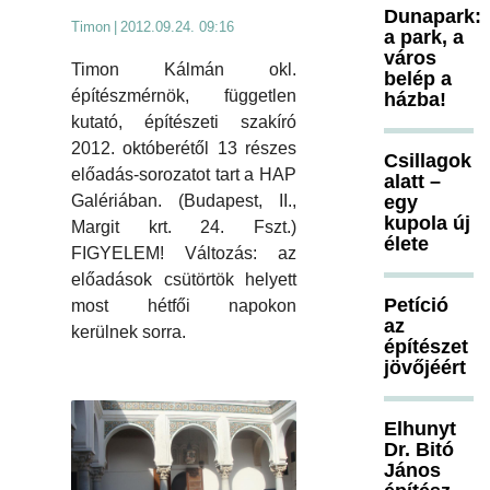
Dunapark:
Timon
|
2012.09.24. 09:16
a park, a
város
Timon Kálmán okl.
belép a
építészmérnök, független
házba!
kutató, építészeti szakíró
2012. októberétől 13 részes
Csillagok
előadás-sorozatot tart a HAP
alatt –
Galériában. (Budapest, II.,
egy
kupola új
Margit krt. 24. Fszt.)
élete
FIGYELEM! Változás: az
előadások csütörtök helyett
Petíció
most hétfői napokon
az
kerülnek sorra.
építészet
jövőjéért
Elhunyt
Dr. Bitó
János