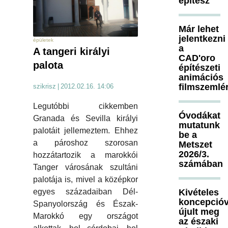
építész
Már lehet
jelentkezni
épületek
a
A tangeri királyi
CAD'oro
palota
építészeti
animációs
filmszemlé
szikrisz
|
2012.02.16. 14:06
Legutóbbi cikkemben
Óvodákat
Granada és Sevilla királyi
mutatunk
palotáit jellemeztem. Ehhez
be a
a pároshoz szorosan
Metszet
2026/3.
hozzátartozik a marokkói
számában
Tanger városának szultáni
palotája is, mivel a középkor
Kivételes
egyes századaiban Dél-
koncepcióv
Spanyolország és Észak-
újult meg
Marokkó egy országot
az északi