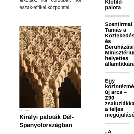
alkottak, hol córdobai, hol
Klotild-
palota
észak-afrikai központtal.
Szentirmai
Tamás a
Közlekedés
és
Beruházási
Minisztéri
helyettes
államtitkár
Egy
közintézm
új arca –
Z90
zsaluziákka
a teljes
képzés
megújulásé
Királyi paloták Dél-
Spanyolországban
„A