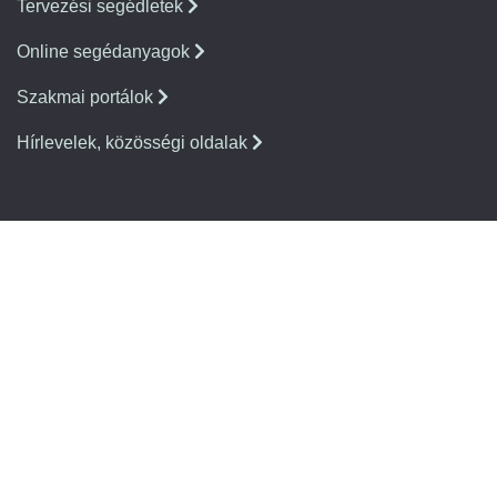
Tervezési segédletek
Online segédanyagok
Szakmai portálok
Hírlevelek, közösségi oldalak