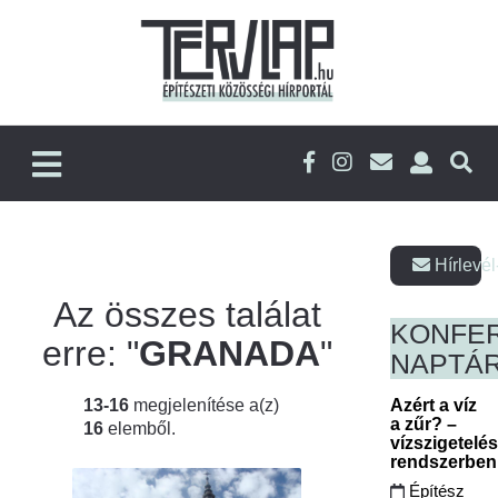
Hírlevél
Az összes találat
KONFE
erre: "
GRANADA
"
NAPTÁ
13-16
megjelenítése a(z)
Azért a víz
a zűr? –
16
elemből.
vízszigetelé
rendszerbe
Építész