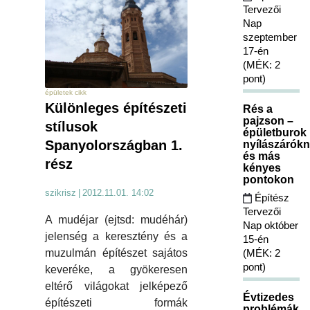
Tervezői
Nap
szeptember
17-én
(MÉK: 2
pont)
épületek cikk
Különleges építészeti
Rés a
pajzson –
stílusok
épületburok
Spanyolországban 1.
nyílászárókn
és más
rész
kényes
pontokon
szikrisz
|
2012.11.01. 14:02
Építész
Tervezői
A mudéjar (ejtsd: mudéhár)
Nap október
jelenség a keresztény és a
15-én
(MÉK: 2
muzulmán építészet sajátos
pont)
keveréke, a gyökeresen
eltérő világokat jelképező
Évtizedes
építészeti formák
problémák