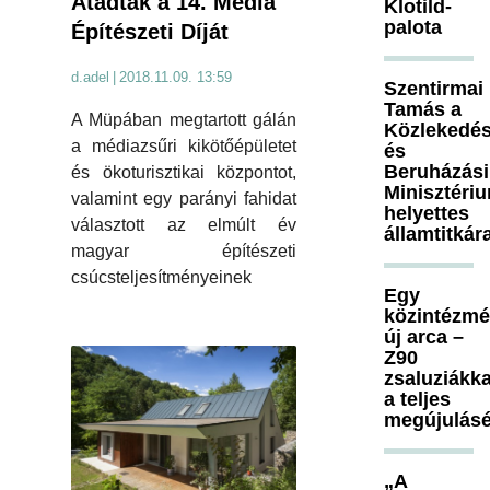
Átadták a 14. Média
Klotild-
palota
Építészeti Díját
d.adel
|
2018.11.09. 13:59
Szentirmai
Tamás a
A Müpában megtartott gálán
Közlekedés
a médiazsűri kikötőépületet
és
Beruházási
és ökoturisztikai központot,
Minisztéri
valamint egy parányi fahidat
helyettes
választott az elmúlt év
államtitkár
magyar építészeti
csúcsteljesítményeinek
Egy
közintézm
új arca –
Z90
zsaluziákka
a teljes
megújulásé
„A