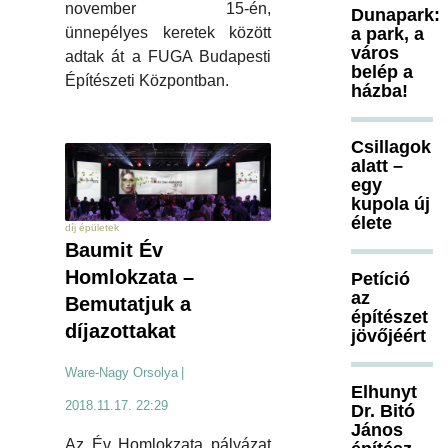
november 15-én,
Dunapark:
a park, a
ünnepélyes keretek között
város
adtak át a FUGA Budapesti
belép a
Építészeti Központban.
házba!
Csillagok
alatt –
egy
kupola új
élete
díj épületek
Baumit Év
Homlokzata –
Petíció
az
Bemutatjuk a
építészet
díjazottakat
jövőjéért
Ware-Nagy Orsolya
|
Elhunyt
2018.11.17. 22:29
Dr. Bitó
János
Az Év Homlokzata pályázat