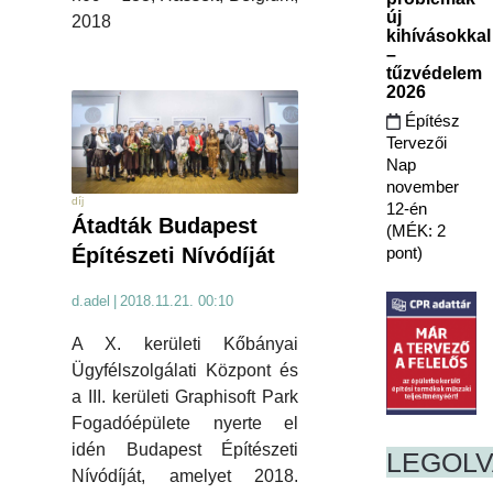
új
2018
kihívásokkal
–
tűzvédelem
2026
Építész
Tervezői
Nap
november
díj
12-én
Átadták Budapest
(MÉK: 2
pont)
Építészeti Nívódíját
d.adel
|
2018.11.21. 00:10
A X. kerületi Kőbányai
Ügyfélszolgálati Központ és
a III. kerületi Graphisoft Park
Fogadóépülete nyerte el
idén Budapest Építészeti
LEGOL
Nívódíját, amelyet 2018.