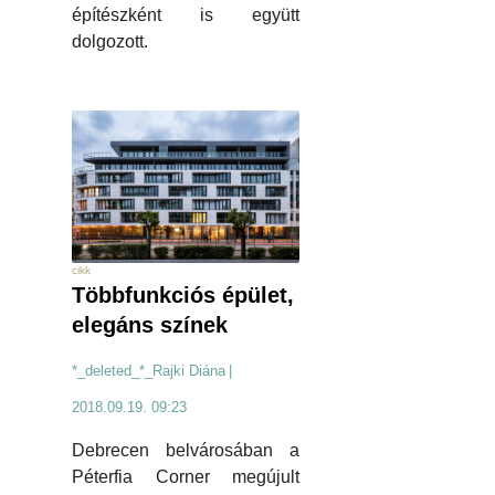
építészként is együtt
dolgozott.
cikk
Többfunkciós épület,
elegáns színek
*_deleted_*_Rajki Diána
|
2018.09.19. 09:23
Debrecen belvárosában a
Péterfia Corner megújult