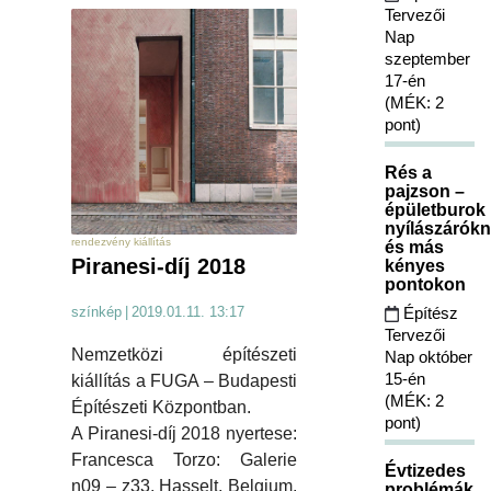
Tervezői
Nap
szeptember
17-én
(MÉK: 2
pont)
Rés a
pajzson –
épületburok
nyílászárókn
rendezvény kiállítás
és más
Piranesi-díj 2018
kényes
pontokon
színkép
|
2019.01.11. 13:17
Építész
Tervezői
Nemzetközi építészeti
Nap október
15-én
kiállítás a FUGA – Budapesti
(MÉK: 2
Építészeti Központban.
pont)
A Piranesi-díj 2018 nyertese:
Francesca Torzo: Galerie
Évtizedes
n09 – z33, Hasselt, Belgium,
problémák