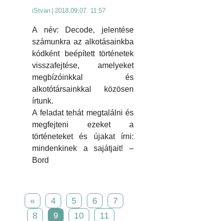
iStvan
|
2018.09.07. 11:57
A név: Decode, jelentése
számunkra az alkotásainkba
kódként beépített történetek
visszafejtése, amelyeket
megbízóinkkal és
alkotótársainkkal közösen
írtunk.
A feladat tehát megtalálni és
megfejteni ezeket a
történeteket és újakat írni:
mindenkinek a sajátjait! –
Bord
«
4
5
6
7
8
9
10
11