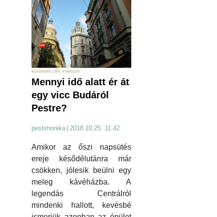
épületek cikk exkluzív
Mennyi idő alatt ér át
egy vicc Budáról
Pestre?
pestimonika
|
2018.10.25. 11:42
Amikor az őszi napsütés
ereje késődélutánra már
csökken, jólesik beülni egy
meleg kávéházba. A
legendás Centrálról
mindenki hallott, kevésbé
ismerjük azonban az épület