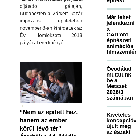
építész
díjátadó gáláján,
Budapesten a Várkert Bazár
Már lehet
impozáns épületében
jelentkezni
november 8-án kihirdették az
a
CAD'oro
Év Homlokzata 2018
építészeti
pályázat eredményét.
animációs
filmszemlé
Óvodákat
mutatunk
be a
Metszet
2026/3.
számában
díj
“Nem az épített ház,
Kivételes
hanem az ember
koncepcióv
újult meg
körül lévő tér” –
az északi