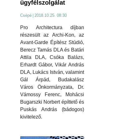
ügyfélszolgálat
Csépé
|
2018.10.25. 08:30
Pro Architectura díjban
részesült az Archi-Kon, az
Avant-Garde Építész Stúdió,
Berecz Tamás DLA és Batári
Attila DLA, Csóka Balázs,
Erhardt Gábor, Vikár András
DLA, Lukács István, valamint
Gál Árpád, Budakalász
Város Önkormányzata, Dr.
Vámossy Ferenc, Mohácsi
Bugarszki Norbert építtető és
Puskás András (bádogos)
kivitelező.