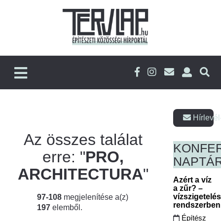
Hírlevél
Az összes találat
KONFE
erre: "
PRO,
NAPTÁ
ARCHITECTURA
"
Azért a víz
a zűr? –
vízszigetelé
97-108
megjelenítése a(z)
rendszerbe
197
elemből.
Építész