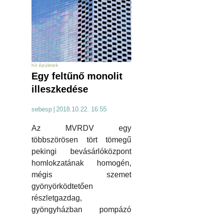
hír épületek
Egy feltűnő monolit
illeszkedése
sebesp
|
2018.10.22. 16:55
Az MVRDV egy
többszörösen tört tömegű
pekingi bevásárlóközpont
homlokzatának homogén,
mégis szemet
gyönyörködtetően
részletgazdag,
gyöngyházban pompázó