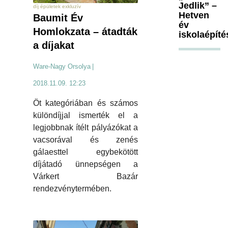
Jedlik” –
díj épületek exkluzív
Hetven
Baumit Év
év
Homlokzata – átadták
iskolaépíté
a díjakat
Ware-Nagy Orsolya
|
2018.11.09. 12:23
Öt kategóriában és számos
különdíjjal ismerték el a
legjobbnak ítélt pályázókat a
vacsorával és zenés
gálaesttel egybekötött
díjátadó ünnepségen a
Várkert Bazár
rendezvénytermében.