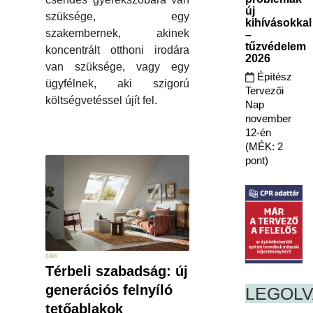
új
szüksége, egy
kihívásokkal
szakembernek, akinek
–
tűzvédelem
koncentrált otthoni irodára
2026
van szüksége, vagy egy
Építész
ügyfélnek, aki szigorú
Tervezői
költségvetéssel újít fel.
Nap
november
12-én
(MÉK: 2
pont)
cikk
Térbeli szabadság: új
generációs felnyíló
LEGOL
tetőablakok