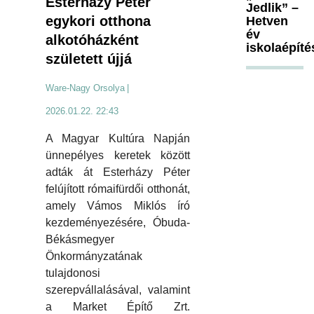
Esterházy Péter
Jedlik” –
egykori otthona
Hetven
év
alkotóházként
iskolaépíté
született újjá
Ware-Nagy Orsolya
|
2026.01.22. 22:43
A Magyar Kultúra Napján
ünnepélyes keretek között
adták át Esterházy Péter
felújított rómaifürdői otthonát,
amely Vámos Miklós író
kezdeményezésére, Óbuda-
Békásmegyer
Önkormányzatának
tulajdonosi
szerepvállalásával, valamint
a Market Építő Zrt.