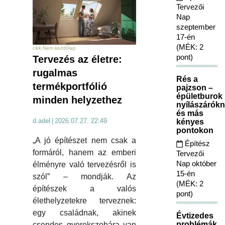
Tervezői
Nap
szeptember
17-én
(MÉK: 2
cikk Nem kezdőlap
pont)
Tervezés az életre:
rugalmas
Rés a
termékportfólió
pajzson –
épületburok
minden helyzethez
nyílászárókn
és más
d.adel
|
2026.07.27. 22:49
kényes
pontokon
„A jó építészet nem csak a
Építész
formáról, hanem az emberi
Tervezői
Nap október
élményre való tervezésről is
15-én
szól” – mondják. Az
(MÉK: 2
építészek a valós
pont)
élethelyzetekre terveznek:
egy családnak, akinek
Évtizedes
problémák
csendes gyerekszobára van