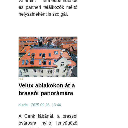
valamint termékbemutatók
és partneri találkozók méltó
helyszíneként is szolgál.
cikk
Velux ablakokon át a
brassói panorámára
d.adel
|
2025.09.26. 13:44
A Cenk lábánál, a brassói
óvárosra nyíló lenyűgöző