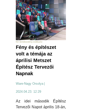
hír rendezvény exkluzív
Fény és építészet
volt a témája az
áprilisi Metszet
Építész Tervezői
Napnak
Ware-Nagy Orsolya
|
2024.04.23. 12:29
Az idei második Építész
Tervezői Napot április 18-án,