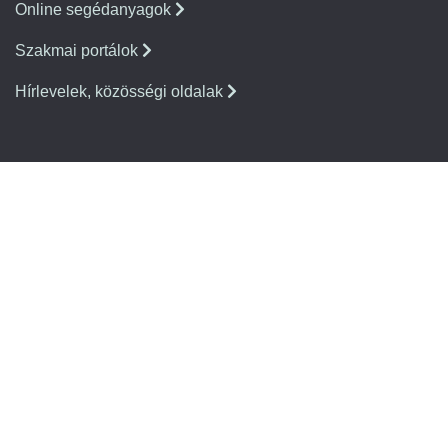
Online segédanyagok
Szakmai portálok
Hírlevelek, közösségi oldalak