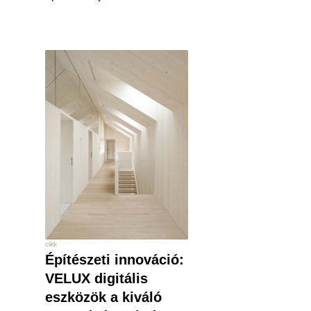
cikk
Építészeti innováció:
VELUX digitális
eszközök a kiváló