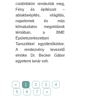
csütörtökön rendeztük meg,
Fény és építészet –
ablakbeépítés, világítás,
napelemek és más
klímatudatos megoldások
témában, a BME
Épületszerkezettani
Tanszékkel együttműködve.
A rendezvény levezető
elnöke Dr. Becker Gábor
egyetemi tanár volt.
«
1
2
3
4
5
6
7
»