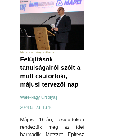
hír rendezvény exkluzív
Felújítások
tanulságairól szólt a
múlt csütörtöki,
májusi tervezői nap
Ware-Nagy Orsolya
|
2024.05.23. 13:16
Május 16-án, csütörtökön
rendeztük meg az idei
harmadik Metszet Építész