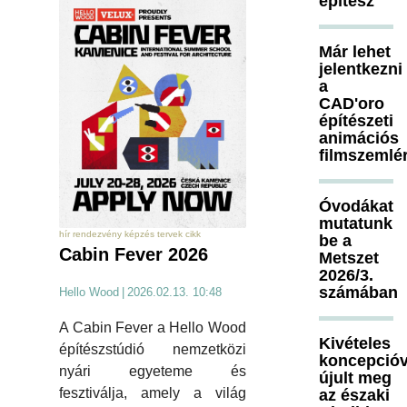
építész
Már lehet
jelentkezni
a
CAD'oro
építészeti
animációs
filmszemlé
Óvodákat
mutatunk
hír rendezvény képzés tervek cikk
be a
Cabin Fever 2026
Metszet
2026/3.
számában
Hello Wood
|
2026.02.13. 10:48
A Cabin Fever a Hello Wood
Kivételes
építészstúdió nemzetközi
koncepcióv
nyári egyeteme és
újult meg
fesztiválja, amely a világ
az északi