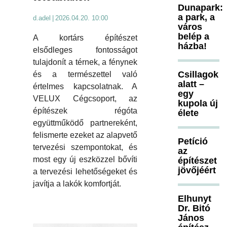
Dunapark:
a park, a
d.adel
|
2026.04.20. 10:00
város
belép a
A kortárs építészet
házba!
elsődleges fontosságot
tulajdonít a térnek, a fénynek
Csillagok
és a természettel való
alatt –
értelmes kapcsolatnak. A
egy
VELUX Cégcsoport, az
kupola új
építészek régóta
élete
együttműködő partnereként,
felismerte ezeket az alapvető
Petíció
tervezési szempontokat, és
az
most egy új eszközzel bővíti
építészet
jövőjéért
a tervezési lehetőségeket és
javítja a lakók komfortját.
Elhunyt
Dr. Bitó
János