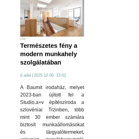
cikk
Természetes fény a
modern munkahely
szolgálatában
d.adel
|
2025.10.06. 13:02
A Baumit irodaház, melyet
2023-ban újított fel a
Studio.a+v építésziroda a
szlovéniai Trzinben, több
mint 30 ember számára
biztosít munkaállomásokat
és tárgyalótermeket,