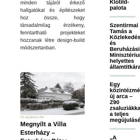
Klotild-
minden tájáról érkező
palota
hallgatókat és építészeket
hoz össze, hogy
Szentirmai
társadalmilag érzékeny,
Tamás a
fenntartható projekteket
Közlekedés
hozzanak létre design-build
és
módszertanban.
Beruházási
Minisztéri
helyettes
államtitkár
Egy
közintézm
új arca –
Z90
zsaluziákka
a teljes
hír épületek cikk
megújulásé
Megnyílt a Villa
Esterházy –
„A