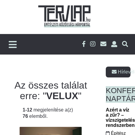
Hírlevél
Az összes találat
KONFE
erre: "
VELUX
"
NAPTÁ
1-12
megjelenítése a(z)
Azért a víz
a zűr? –
76
elemből.
vízszigetelé
rendszerbe
Építész