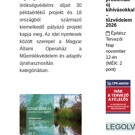
új
örökségvédelmi díjait 30
kihívásokkal
példaértékű projekt és 18
–
országból származó
tűzvédelem
2026
kiemelkedő pályázó projekt
Építész
kapja meg. Az idei nyertesek
Tervezői
között szerepel a Magyar
Nap
Állami Operaház a
november
Műemlékvédelem és adaptív
12-én
(MÉK: 2
újrahasznosítás
pont)
kategóriában.
LEGOL