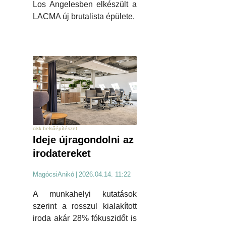
Los Angelesben elkészült a
LACMA új brutalista épülete.
cikk belsőépítészet
Ideje újragondolni az
irodatereket
MagócsiAnikó
|
2026.04.14. 11:22
A munkahelyi kutatások
szerint a rosszul kialakított
iroda akár 28% fókuszidőt is