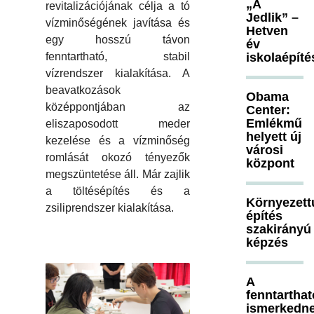
„A
revitalizációjának célja a tó
Jedlik” –
vízminőségének javítása és
Hetven
egy hosszú távon
év
fenntartható, stabil
iskolaépíté
vízrendszer kialakítása. A
beavatkozások
Obama
középpontjában az
Center:
Emlékmű
eliszaposodott meder
helyett új
kezelése és a vízminőség
városi
romlását okozó tényezők
központ
megszüntetése áll. Már zajlik
a töltésépítés és a
Környezett
zsiliprendszer kialakítása.
építés
szakirányú
képzés
A
fenntartha
ismerkedn