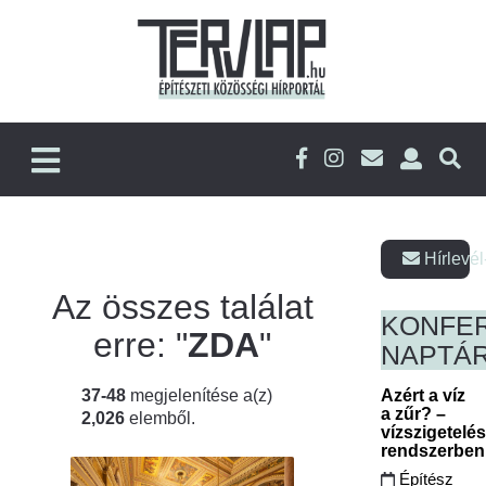
Hírlevél
Az összes találat
KONFE
erre: "
ZDA
"
NAPTÁ
37-48
megjelenítése a(z)
Azért a víz
a zűr? –
2,026
elemből.
vízszigetelé
rendszerbe
Építész