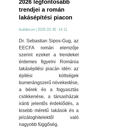
2026 legfontosabb
trendjei a román
lakásépítési piacon
buildecon
|
2026.03.30. 14:11
Dr. Sebastian Sipos-Gug, az
EECFA román elemzője
szerint ezeket a trendeket
érdemes figyelni Románia
lakásépítési piacán idén: az
építési költségek
bumerángszerű növekedése,
a bérek és a fogyasztás
csökkenése, a társasházak
iránti jelentős érdeklődés, a
kisebb méretű lakások és a
jelzáloghitelektől való
nagyobb függőség.