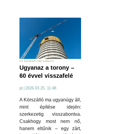
hír épületek cikk exkluzív
Ugyanaz a torony –
60 évvel visszafelé
pt
|
2026.03.25. 11:48
A Körszálló ma ugyanúgy áll,
mint építése idején:
szerkezetig visszabontva.
Csakhogy most nem nő,
hanem eltűnik – egy zárt,