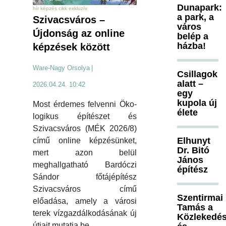
Dunapark:
hír képzés cikk exkluzív
a park, a
Szivacsváros –
város
Újdonság az online
belép a
házba!
képzések között
Ware-Nagy Orsolya
|
Csillagok
alatt –
2026.04.24. 10:42
egy
kupola új
Most érdemes felvenni Öko-
élete
logikus építészet és
Szivacsváros (MÉK 2026/8)
Elhunyt
című online képzésünket,
Dr. Bitó
mert azon belül
János
meghallgatható Bardóczi
építész
Sándor főtájépítész
Szivacsváros című
Szentirmai
előadása, amely a városi
Tamás a
terek vízgazdálkodásának új
Közlekedés
útjait mutatja be.