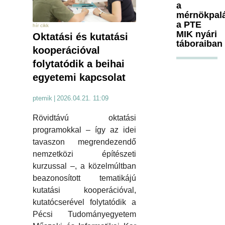
a
mérnökpal
a PTE
hír cikk
MIK nyári
Oktatási és kutatási
táboraiban
kooperációval
folytatódik a beihai
egyetemi kapcsolat
ptemik
|
2026.04.21. 11:09
Rövidtávú oktatási
programokkal – így az idei
tavaszon megrendezendő
nemzetközi építészeti
kurzussal –, a közelmúltban
beazonosított tematikájú
kutatási kooperációval,
kutatócserével folytatódik a
Pécsi Tudományegyetem