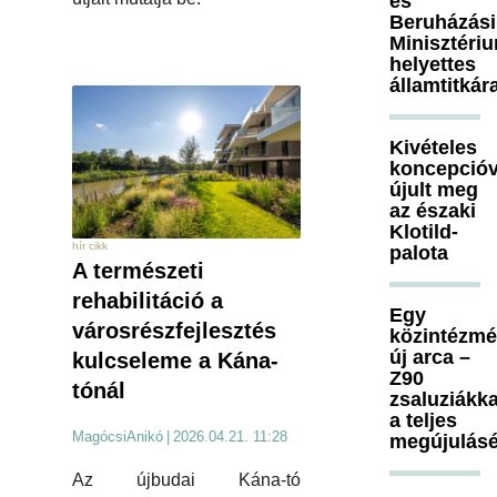
és
Beruházási
Minisztéri
helyettes
államtitkár
Kivételes
koncepcióv
újult meg
az északi
Klotild-
hír cikk
palota
A természeti
rehabilitáció a
Egy
városrészfejlesztés
közintézm
új arca –
kulcseleme a Kána-
Z90
tónál
zsaluziákka
a teljes
MagócsiAnikó
|
2026.04.21. 11:28
megújulásé
Az újbudai Kána-tó