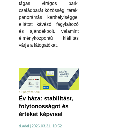
tágas virágos park,
családbarát közösségi terek,
panorámás kerthelyiséggel
ellátott kávézó, fagylaltozó
és ajándékbolt, valamint
élményközpontú kiállítás
várja a látogatókat.
hír pályázat cikk
Év háza: stabilitást,
folytonosságot és
értéket képvisel
d.adel
|
2026.03.31. 10:52