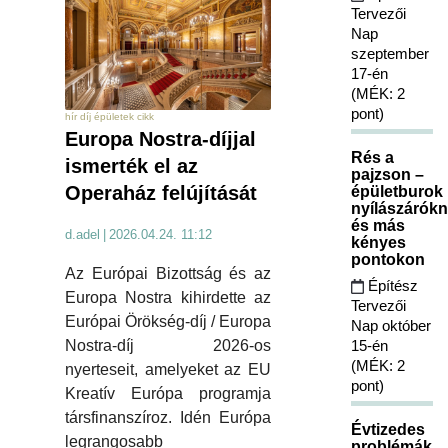
Tervezői
Nap
szeptember
17-én
(MÉK: 2
pont)
hír díj épületek cikk
Europa Nostra-díjjal
Rés a
ismerték el az
pajzson –
Operaház felújítását
épületburok
nyílászárókn
és más
d.adel
|
2026.04.24. 11:12
kényes
pontokon
Az Európai Bizottság és az
Építész
Europa Nostra kihirdette az
Tervezői
Európai Örökség-díj / Europa
Nap október
15-én
Nostra-díj 2026-os
(MÉK: 2
nyerteseit, amelyeket az EU
pont)
Kreatív Európa programja
társfinanszíroz. Idén Európa
Évtizedes
legrangosabb
problémák