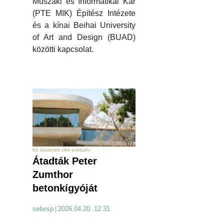
Műszaki és Informatikai Kar
(PTE MIK) Építész Intézete
és a kínai Beihai University
of Art and Design (BUAD)
közötti kapcsolat.
hír épületek cikk exkluzív
Átadták Peter
Zumthor
betonkígyóját
sebesp
|
2026.04.20. 12:31