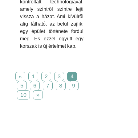
kontrollált technológiával,
amely szintről szintre fejti
vissza a házat. Ami kívülről
alig látható, az belül zajlik:
egy épület története fordul
meg. És ezzel együtt egy
korszak is új értelmet kap.
«
1
2
3
4
5
6
7
8
9
10
»