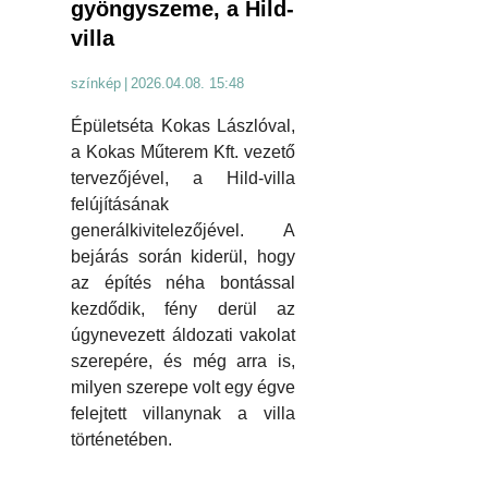
gyöngyszeme, a Hild-
villa
színkép
|
2026.04.08. 15:48
Épületséta Kokas Lászlóval,
a Kokas Műterem Kft. vezető
tervezőjével, a Hild-villa
felújításának
generálkivitelezőjével. A
bejárás során kiderül, hogy
az építés néha bontással
kezdődik, fény derül az
úgynevezett áldozati vakolat
szerepére, és még arra is,
milyen szerepe volt egy égve
felejtett villanynak a villa
történetében.