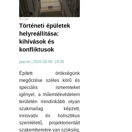
hír cikk
Történeti épületek
helyreállítása:
kihívások és
konfliktusok
ptemik
|
2026.04.09. 19:08
Épített örökségünk
megőrzése széles körű és
speciális ismereteket
igényel, a műemlékvédelem
területén mindinkább olyan
szakmailag képzett,
innovatív és holisztikus
szemléletű, projektorientált
szakemberekre van szükség,