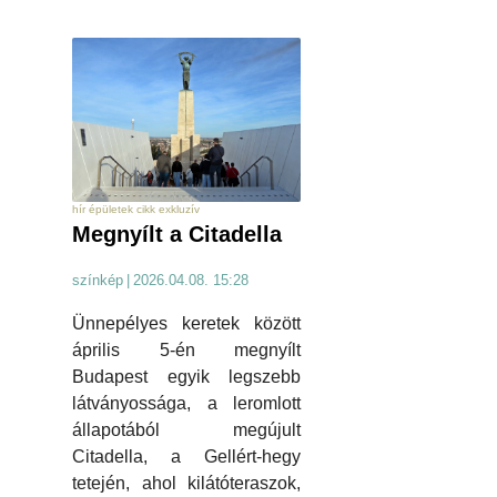
hír épületek cikk exkluzív
Megnyílt a Citadella
színkép
|
2026.04.08. 15:28
Ünnepélyes keretek között
április 5-én megnyílt
Budapest egyik legszebb
látványossága, a leromlott
állapotából megújult
Citadella, a Gellért-hegy
tetején, ahol kilátóteraszok,