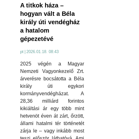
A titkok háza –
hogyan vált a Béla
király úti vendégház
a hatalom
gépezetévé
pt
|
2026.01.18. 08:43
2025 végén a Magyar
Nemzeti Vagyonkezelő Zrt.
árverésre bocsátotta a Béla
király úti egykori
kormányvendégházat. A
28,36 milliárd forintos
kikiáltási ár egy több mint
hetvenöt éven át zárt, őrzött,
állami hatalmi tér történetét
zárja le – vagy inkább most
teszi először láthatóvá. Ami