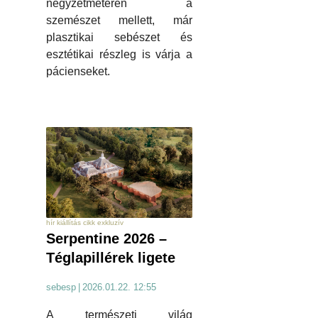
négyzetméteren a
szemészet mellett, már
plasztikai sebészet és
esztétikai részleg is várja a
pácienseket.
hír kiállítás cikk exkluzív
Serpentine 2026 –
Téglapillérek ligete
sebesp
|
2026.01.22. 12:55
A természeti világ