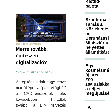
Klotild-
palota
Szentirmai
Tamás a
Közlekedés
és
Beruházási
Minisztéri
cikk videók, animációk
helyettes
Merre tovább,
államtitkár
építészeti
digitalizáció?
Egy
közintézm
Csépé
|
2026.02.10. 14:12
új arca –
Z90
Az építészirodák nagy része
zsaluziákka
már átlépett a "papírvilágból"
a teljes
megújulásé
a CAD-rendszerek felé,
kevesebben haladtak
tovább, a BIM tervezés
„A