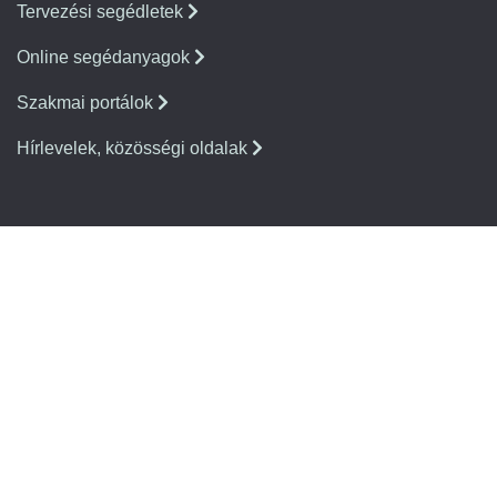
Tervezési segédletek
Online segédanyagok
Szakmai portálok
Hírlevelek, közösségi oldalak