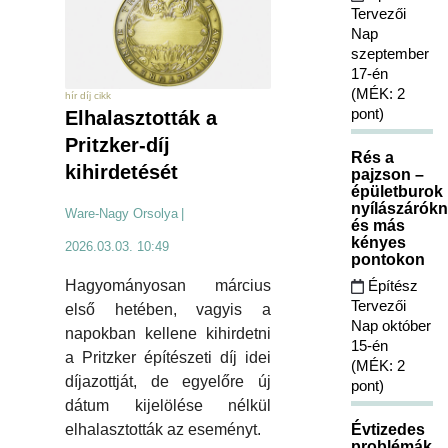
Tervezői
Nap
szeptember
17-én
(MÉK: 2
hír díj cikk
pont)
Elhalasztották a
Pritzker-díj
Rés a
kihirdetését
pajzson –
épületburok
nyílászárókn
Ware-Nagy Orsolya
|
és más
kényes
2026.03.03. 10:49
pontokon
Hagyományosan március
Építész
Tervezői
első hetében, vagyis a
Nap október
napokban kellene kihirdetni
15-én
a Pritzker építészeti díj idei
(MÉK: 2
díjazottját, de egyelőre új
pont)
dátum kijelölése nélkül
elhalasztották az eseményt.
Évtizedes
problémák