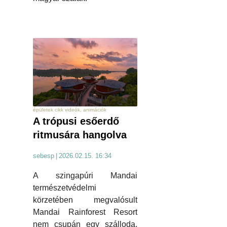
épületek cikk videók, animációk
A trópusi esőerdő
ritmusára hangolva
sebesp
|
2026.02.15. 16:34
A szingapúri Mandai
természetvédelmi
körzetében megvalósult
Mandai Rainforest Resort
nem csupán egy szálloda,