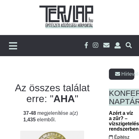
Hírlevél
Az összes találat
KONFE
erre: "
AHA
"
NAPTÁ
37-48
megjelenítése a(z)
Azért a víz
a zűr? –
1,435
elemből.
vízszigetelé
rendszerbe
Építész