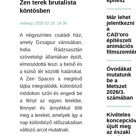
építész
Zen terek brutalista
köntösben
Már lehet
jelentkezni
sebesp
|
2026.02.19. 14:36
a
CAD'oro
A négyszintes családi ház,
építészeti
amely Dzsajpur városában,
animációs
India Rádzsasztán
filmszemlé
szövetségi államában épült,
elmosódottá teszi a belső és
Óvodákat
a külső tér közötti határokat.
mutatunk
A Zen Spaces a meglévő
be a
Metszet
tájba integrálódik, különböző
2026/3.
módokon szűri és engedi be
számában
a fényt az egyes terekbe,
fénnyel és árnyékkal tölti
Kivételes
meg a tereket, amelyek így a
koncepcióv
nap különböző időszakaiban
újult meg
változó arcot mutatnak.
az északi