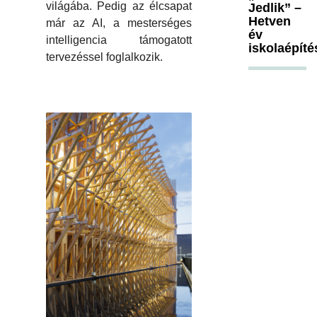
világába. Pedig az élcsapat
Jedlik” –
Hetven
már az AI, a mesterséges
év
intelligencia támogatott
iskolaépíté
tervezéssel foglalkozik.