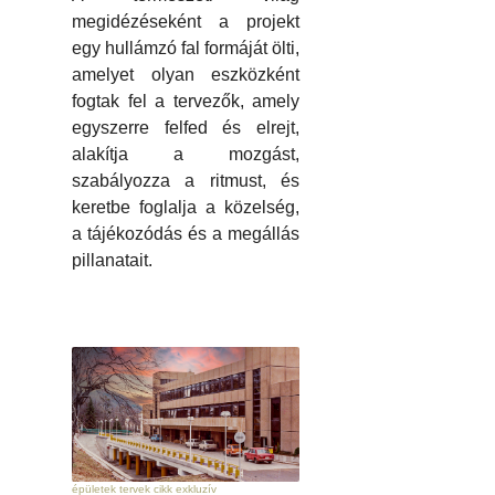
megidézéseként a projekt
egy hullámzó fal formáját ölti,
amelyet olyan eszközként
fogtak fel a tervezők, amely
egyszerre felfed és elrejt,
alakítja a mozgást,
szabályozza a ritmust, és
keretbe foglalja a közelség,
a tájékozódás és a megállás
pillanatait.
épületek tervek cikk exkluzív