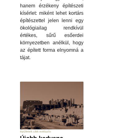
hanem érzékeny építészeti
kísérlet: miként lehet kortárs
építészettel jelen lenni egy
ökológiailag rendkívül
értékes, sűrű esőerdei
környezetben anélkül, hogy
az épített forma elnyomná a
tájat.
épületek cikk exkluzív