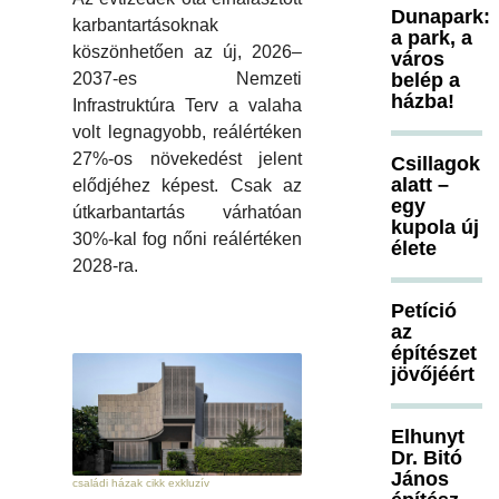
Dunapark:
karbantartásoknak
a park, a
köszönhetően az új, 2026–
város
belép a
2037-es Nemzeti
házba!
Infrastruktúra Terv a valaha
volt legnagyobb, reálértéken
27%-os növekedést jelent
Csillagok
alatt –
elődjéhez képest. Csak az
egy
útkarbantartás várhatóan
kupola új
30%-kal fog nőni reálértéken
élete
2028-ra.
Petíció
az
építészet
jövőjéért
Elhunyt
Dr. Bitó
János
családi házak cikk exkluzív