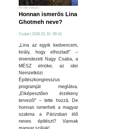
hír cikk exkluzív
Honnan ismerős Lina
Ghotmeh neve?
Csépé
|
2026.02.10. 09:41
„Lina az egyik kedvencem,
király, hogy elhoztad!” –
örvendezett Nagy Csaba, a
MÉSZ elnöke, az idei
Nemzetközi
Építészkongresszus
programját meglátva.
„Elképesztően érzékeny
tervező!” – tette hozzá. De
honnan ismerheti a magyar
szakma a Párizsban élő
neves építészt? Vannak
magyar szálak!