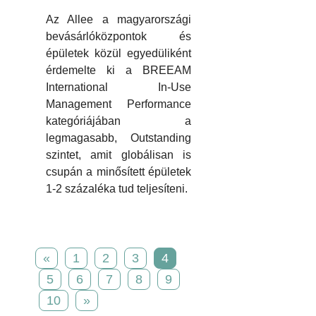
Az Allee a magyarországi
bevásárlóközpontok és
épületek közül egyedüliként
érdemelte ki a BREEAM
International In-Use
Management Performance
kategóriájában a
legmagasabb, Outstanding
szintet, amit globálisan is
csupán a minősített épületek
1-2 százaléka tud teljesíteni.
«
1
2
3
4
5
6
7
8
9
10
»