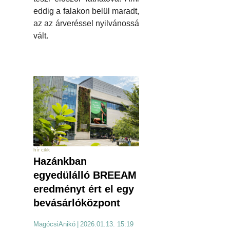
eddig a falakon belül maradt,
az az árveréssel nyilvánossá
vált.
hír cikk
Hazánkban
egyedülálló BREEAM
eredményt ért el egy
bevásárlóközpont
MagócsiAnikó
|
2026.01.13. 15:19