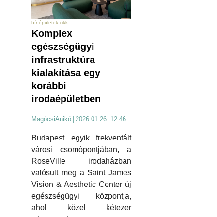
hír épületek cikk
Komplex
egészségügyi
infrastruktúra
kialakítása egy
korábbi
irodaépületben
MagócsiAnikó
|
2026.01.26. 12:46
Budapest egyik frekventált
városi csomópontjában, a
RoseVille irodaházban
valósult meg a Saint James
Vision & Aesthetic Center új
egészségügyi központja,
ahol közel kétezer