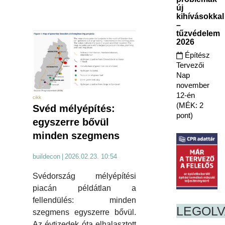
új
kihívásokkal
–
tűzvédelem
2026
Építész
Tervezői
Nap
november
12-én
cikk
(MÉK: 2
Svéd mélyépítés:
pont)
egyszerre bővül
minden szegmens
buildecon
|
2026.02.23. 10:54
Svédország mélyépítési
piacán példátlan a
fellendülés: minden
LEGOL
szegmens egyszerre bővül.
Az évtizedek óta elhalasztott