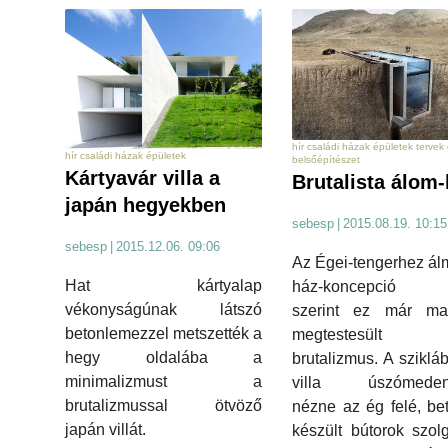
hír családi házak épületek tervek 
hír családi házak épületek
belsőépítészet
Kártyavár villa a
Brutalista álom
japán hegyekben
sebesp
|
2015.08.19. 10:15
sebesp
|
2015.12.06. 09:06
Az Égei-tengerhez ál
Hat kártyalap
ház-koncepció ki
vékonyságúnak látszó
szerint ez már m
betonlemezzel metszették a
megtestesült l
hegy oldalába a
brutalizmus. A szikláb
minimalizmust a
villa úszómeden
brutalizmussal ötvöző
nézne az ég felé, be
japán villát.
készült bútorok szol