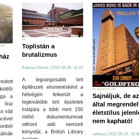
hír
Toplistán a
cikk
brutalizmus
-ház
Katona Vilmos
|
2015.08.05. 11:15
A legrangosabb brit
modott
építészeti elismerésként a
ötlői
hír épületek cikk
hétvégén felkerült a
Sajnáljuk, de a
aga a
legkiválóbb brit épületek
által megrendel
írai
listájára a több mint 150
a vájt
életstílus jelen
millió dokumentumnak
cével
nem kapható!
otthont adó nemzeti
tonból
könyvtár, a British Library
gálnák
sebesp
|
2012.09.10. 15:4