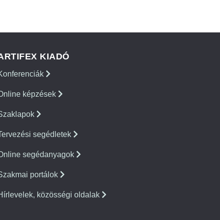
ARTIFEX KIADÓ
Konferenciák
Online képzések
Szaklapok
Tervezési segédletek
Online segédanyagok
Szakmai portálok
Hírlevelek, közösségi oldalak