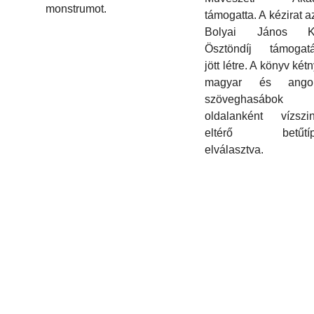
monstrumot.
támogatta. A kézirat 
Bolyai János Ku
Ösztöndíj támogatá
jött létre. A könyv két
magyar és ango
szöveghasábok
oldalanként vízszin
eltérő betűtípu
elválasztva.