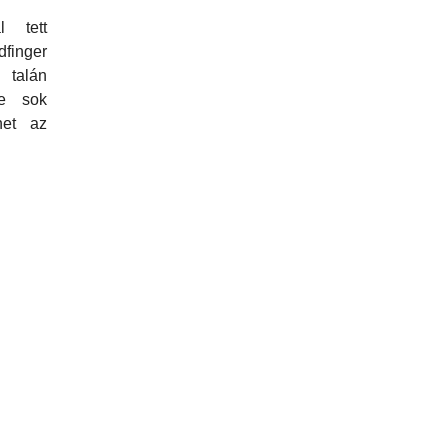
l tett
dfinger
lán
de sok
het az