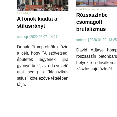
épületek belsőépítészet
hír exkluzív
Rózsaszínbe
A főnök kiadta a
csomagolt
stílusirányt
brutalizmus
sebesp
|
2020.02.07. 14:17
sebesp
|
2020.01.29. 13:25
Donald Trump elnök kitűzte
David Adjaye hömp
a célt, hogy "A szövetségi
rószsaszín betonbar
épületek legyenek újra
helyezte a divatkere
gyönyörűek", az oda vezető
zászlóshajó üzletét.
utat pedig a "klasszikus
stílus" kötelezővé tételében
látja.