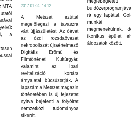
meglebegtetett
2017.01.04. 14:12
az MTA
buldózerprogramjáva
tatói
rá egy lapáttal. Gol
A Metszet ezúttal
sával
munkái ta
megelőlegezi a tavaszra
nyelvű:
megmenekülnek, 
várt újjászületést. Az óévet
l, a
ikonikus épület le
az ózdi rozsdaövezet
áldozatok között.
nekropoliszát újraértelmező
tesen
Digitális Erőmű és
ssal
Filmtörténeti Kultúrgyár,
valamint az ipari
revitalizáció kortárs
árnyalatai búcsúztatják. A
lapszám a Metszet magazin
történetében is új fejezetet
nyitva bejelenti a folyóirat
nemzetközi tudományos
sikerét.