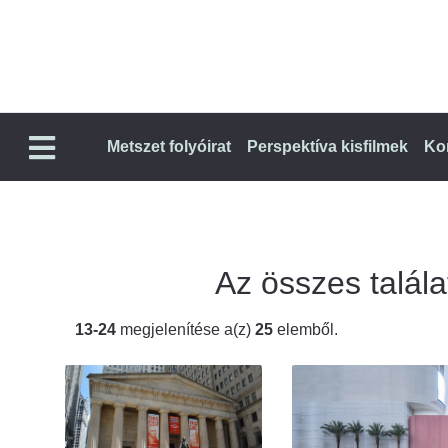
Metszet folyóirat
Perspektíva kisfilmek
Ko
Az összes találat
13-24
megjelenítése a(z)
25
elemből.