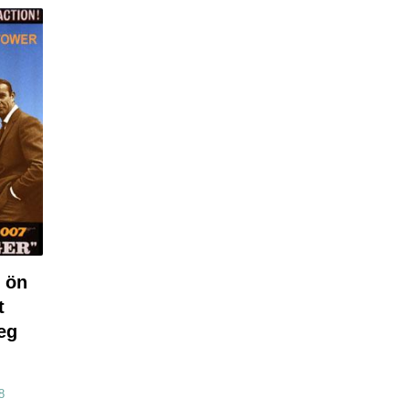
z ön
t
leg
8