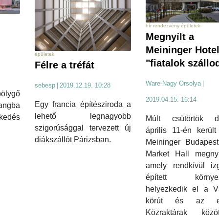
hír rendezvény épületek
Megnyílt a
Meininger Hotel
épületek
"fiatalok szállo
Félre a tréfát
Ware-Nagy Orsolya
|
sebesp
|
2019.12.19. 10:28
ölygő
2019.04.15. 16:14
Egy francia építésziroda a
langba
lehető legnagyobb
skedés
Múlt csütörtök dél
szigorúsággal tervezett új
április 11-én kerül
diákszállót Párizsban.
Meininger Budapest
Market Hall megnyit
amely rendkívül iz
épített környez
helyezkedik el a 
körút és az eg
Közraktárak köz