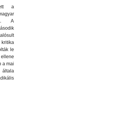
ett a
agyar
ész. A
ásodik
ósult
ritika
lták le
ellene
 a mai
általa
ikális