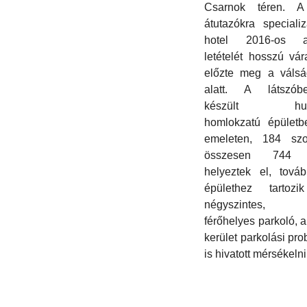
Csarnok téren. A 
átutazókra specializ
hotel 2016-os a
letételét hosszú vá
előzte meg a válsá
alatt. A látszóbe
készült hull
homlokzatú épületb
emeleten, 184 sz
összesen 744 
helyeztek el, tová
épülethez tartoz
négyszintes,
férőhelyes parkoló, 
kerület parkolási pro
is hivatott mérsékelni