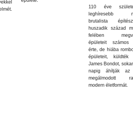
épülete.
ekkel
110 éve szület
elmét.
leghíresebb m
brutalista épít
huszadik század m
felében megval
épületeit számos k
érte, de hiába rombo
épületeit, küldték 
James Bondot, sokan
napig áhítják az 
megálmodott rad
modern életformát.