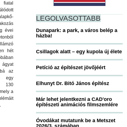
fiatal
álódott
lapkő-
LEGOLVASOTTABB
rakozás
Dunapark: a park, a város belép a
g évei
házba!
tonból
ámzó
en hét
Csillagok alatt – egy kupola új élete
obában
ágyat
Petíció az építészet jövőjéért
bbá az
ik egy
Elhunyt Dr. Bitó János építész
 130
amely a
blémáit
Már lehet jelentkezni a CAD'oro
építészeti animációs filmszemlére
.
Óvodákat mutatunk be a Metszet
2026/3. számában