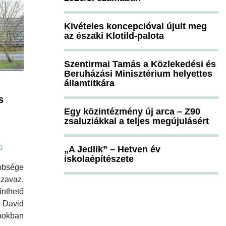
Kivételes koncepcióval újult meg
az északi Klotild-palota
Szentirmai Tamás a Közlekedési és
Beruházási Minisztérium helyettes
államtitkára
s
Egy közintézmény új arca – Z90
zsaluziákkal a teljes megújulásért
3
„A Jedlik” – Hetven év
iskolaépítészete
bbsége
zavaz.
inthető
David
okban