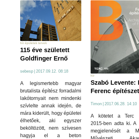
hír épületek tervek
115 éve született
Goldfinger Ernő
sebesp
|
2017.09.12. 08:18
hír
Szabó Levente:
A legismertebb magyar
Ferenc építésze
brutalista építész forradalmi
lakótornyait nem mindenki
Timon
|
2017.06.28. 14:10
szívlelte annak idején, de
mára kiderült, hogy épületei
A kötetet a Terc 
élhetőek, aki egyszer
2015-ben adta ki. A
beköltözött, nem szívesen
megjelenését a M
hagyja el a beton
Művészeti Akad