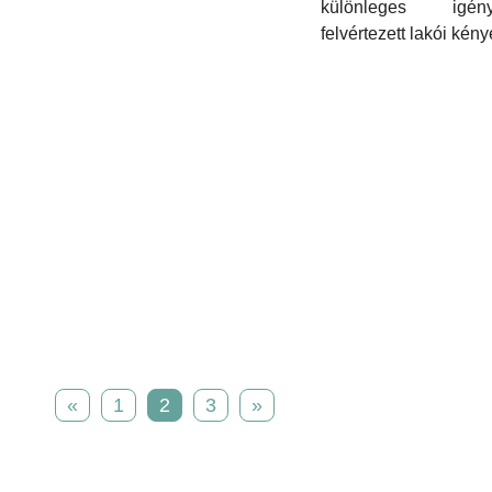
különleges igény
felvértezett lakói kény
«
1
2
3
»