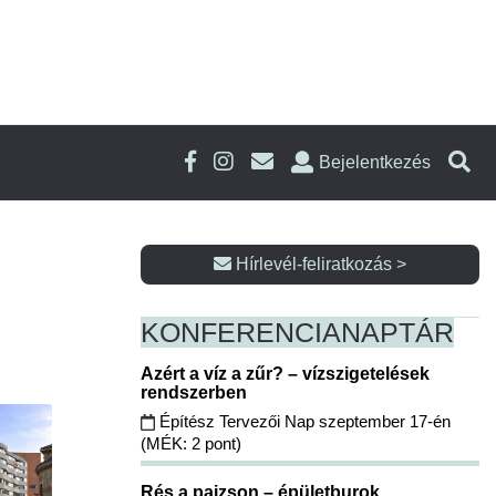
Bejelentkezés
Hírlevél-feliratkozás >
KONFERENCIA
NAPTÁR
Azért a víz a zűr? – vízszigetelések
rendszerben
Építész Tervezői Nap szeptember 17-én
(MÉK: 2 pont)
Rés a pajzson – épületburok