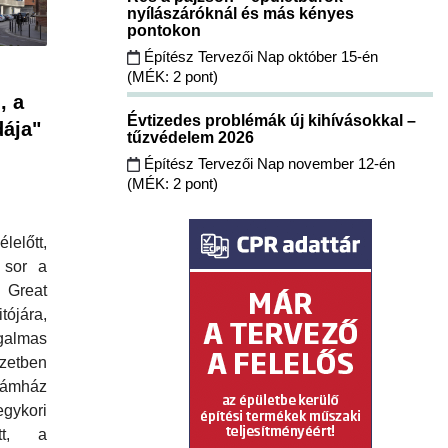
nyílászáróknál és más kényes
pontokon
Építész Tervezői Nap október 15-én
(MÉK: 2 pont)
, a
Évtizedes problémák új kihívásokkal –
dája"
tűzvédelem 2026
Építész Tervezői Nap november 12-én
(MÉK: 2 pont)
előtt,
t sor a
 Great
ójára,
galmas
etben
Vámház
ykori
ött, a