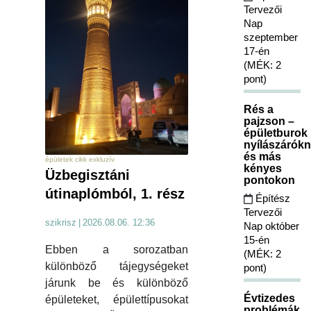
Tervezői
Nap
szeptember
17-én
(MÉK: 2
pont)
Rés a
pajzson –
épületburok
nyílászárókn
és más
épületek cikk exkluzív
kényes
Üzbegisztáni
pontokon
útinaplómból, 1. rész
Építész
Tervezői
szikrisz
|
2026.08.06. 12:36
Nap október
15-én
Ebben a sorozatban
(MÉK: 2
különböző tájegységeket
pont)
járunk be és különböző
Évtizedes
épületeket, épülettípusokat
problémák