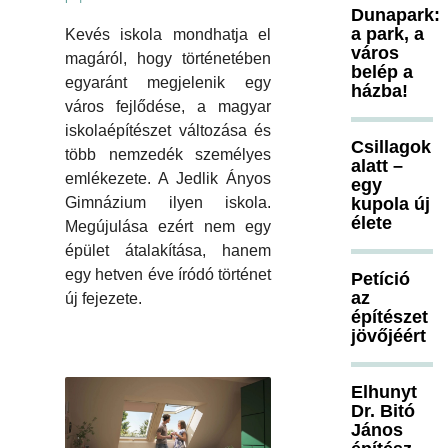
Dunapark:
a park, a
Kevés iskola mondhatja el
város
magáról, hogy történetében
belép a
egyaránt megjelenik egy
házba!
város fejlődése, a magyar
iskolaépítészet változása és
Csillagok
több nemzedék személyes
alatt –
emlékezete. A Jedlik Ányos
egy
kupola új
Gimnázium ilyen iskola.
élete
Megújulása ezért nem egy
épület átalakítása, hanem
egy hetven éve íródó történet
Petíció
az
új fejezete.
építészet
jövőjéért
Elhunyt
Dr. Bitó
János