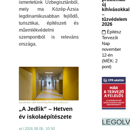
ismertetünk Üzbegisztánból,
új
mely ma Közép-Ázsia
kihívásokkal
–
legdinamikusabban fejlődő,
tűzvédelem
turisztikai, építészeti és
2026
műemlékvédelmi
Építész
szempontból is releváns
Tervezői
Nap
országa.
november
12-én
(MÉK: 2
pont)
épületek cikk belsőépítészet exkluzív
„A Jedlik” – Hetven
év iskolaépítészete
LEGOL
pt
|
2026.08.06. 10:50