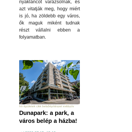
nyakláncot varázsolnak, és
azt vitatják meg, hogy miért
is jó, ha zöldebb egy város,
ők maguk miként tudnak
részt vállalni ebben a
folyamatban.
hír épületek cikk belsőépítészet exkluzív
Dunapark: a park, a
város belép a házba!