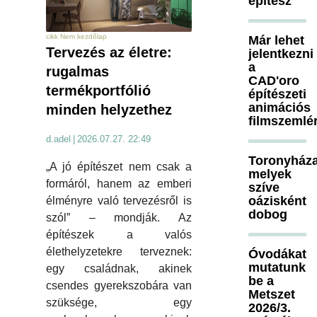
építész
cikk Nem kezdőlap
Már lehet
Tervezés az életre:
jelentkezni
a
rugalmas
CAD'oro
termékportfólió
építészeti
animációs
minden helyzethez
filmszemlé
d.adel
|
2026.07.27. 22:49
Toronyháza
„A jó építészet nem csak a
melyek
formáról, hanem az emberi
szíve
oázisként
élményre való tervezésről is
dobog
szól” – mondják. Az
építészek a valós
élethelyzetekre terveznek:
Óvodákat
mutatunk
egy családnak, akinek
be a
csendes gyerekszobára van
Metszet
szüksége, egy
2026/3.