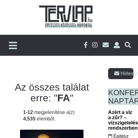
Hírlevél
Az összes találat
KONFE
erre: "
FA
"
NAPTÁ
1-12
megjelenítése a(z)
Azért a víz
a zűr? –
4,535
elemből.
vízszigetelé
rendszerbe
Építész