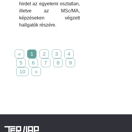
hirdet az egyetemi osztatlan,
illetve az MSc/MA,
képzéseken végzett
hallgatók részére.
«
1
2
3
4
5
6
7
8
9
10
»