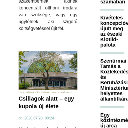
szakembernek, akinek
számában
koncentrált otthoni irodára
van szüksége, vagy egy
Kivételes
ügyfélnek, aki szigorú
koncepcióv
újult meg
költségvetéssel újít fel.
az északi
Klotild-
palota
Szentirmai
Tamás a
Közlekedés
és
Beruházási
Minisztéri
hír épületek cikk belsőépítészet exkluzív
helyettes
Csillagok alatt – egy
államtitkár
kupola új élete
Egy
pt
|
2026.07.28. 00:24
közintézm
új arca –