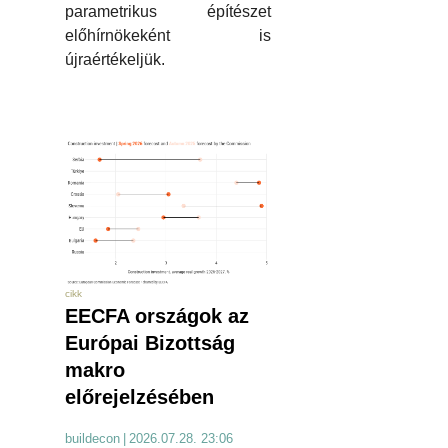
parametrikus építészet
előhírnökeként is
újraértékeljük.
cikk
EECFA országok az
Európai Bizottság
makro
előrejelzésében
buildecon
|
2026.07.28. 23:06