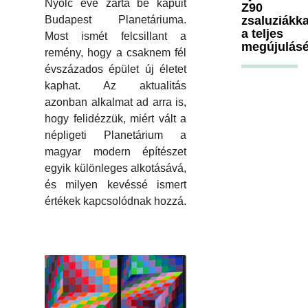
Nyolc éve zárta be kapuit
Z90
Budapest Planetáriuma.
zsaluziákka
a teljes
Most ismét felcsillant a
megújulásé
remény, hogy a csaknem fél
évszázados épület új életet
kaphat. Az aktualitás
azonban alkalmat ad arra is,
hogy felidézzük, miért vált a
népligeti Planetárium a
magyar modern építészet
egyik különleges alkotásává,
és milyen kevéssé ismert
értékek kapcsolódnak hozzá.