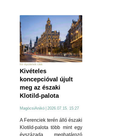
hír épületek cikk
Kivételes
koncepcióval újult
meg az északi
Klotild-palota
MagócsiAnikó
|
2026.07.15. 15:27
A Ferenciek terén álló északi
Klotild-palota több mint egy
évszázada meghatározó