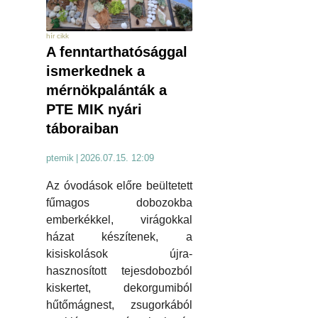
hír cikk
A fenntarthatósággal
ismerkednek a
mérnökpalánták a
PTE MIK nyári
táboraiban
ptemik
|
2026.07.15. 12:09
Az óvodások előre beültetett
fűmagos dobozokba
emberkékkel, virágokkal
házat készítenek, a
kisiskolások újra-
hasznosított tejesdobozból
kiskertet, dekorgumiból
hűtőmágnest, zsugorkából