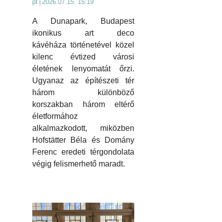
pt
|
2026.07.15. 15:19
A Dunapark, Budapest
ikonikus art deco
kávéháza történetével közel
kilenc évtized városi
életének lenyomatát őrzi.
Ugyanaz az építészeti tér
három különböző
korszakban három eltérő
életformához
alkalmazkodott, miközben
Hofstätter Béla és Domány
Ferenc eredeti térgondolata
végig felismerhető maradt.