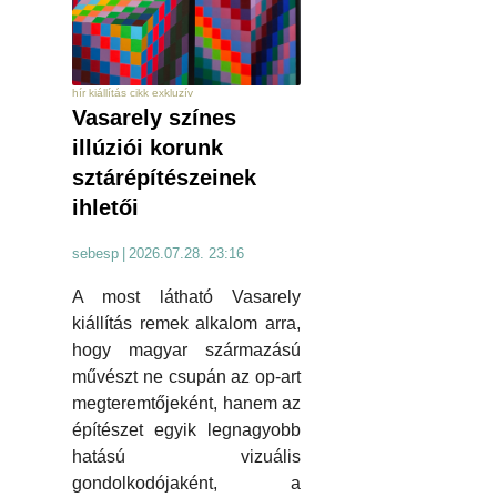
hír kiállítás cikk exkluzív
Vasarely színes
illúziói korunk
sztárépítészeinek
ihletői
sebesp
|
2026.07.28. 23:16
A most látható Vasarely
kiállítás remek alkalom arra,
hogy magyar származású
művészt ne csupán az op-art
megteremtőjeként, hanem az
építészet egyik legnagyobb
hatású vizuális
gondolkodójaként, a