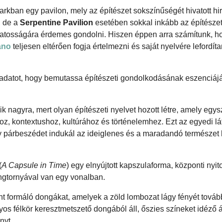
ban egy pavilon, mely az építészet sokszínűségét hivatott hir
, de a
Serpentine Pavilion
esetében sokkal inkább az építészet
zatosságára érdemes gondolni. Hiszen éppen arra számítunk, 
ano
teljesen eltérően fogja értelmezni és saját nyelvére lefordíta
ladatot, hogy bemutassa építészeti gondolkodásának eszenciáj
 nagyra, mert olyan építészeti nyelvet hozott létre, amely egys
oz, kontextushoz, kultúrához és történelemhez. Ezt az egyedi l
y párbeszédet indukál az ideiglenes és a maradandó természet 
(
A Capsule in Time
) egy elnyújtott kapszulaforma, központi nyito
ngtornyával van egy vonalban.
lont formáló dongákat, amelyek a zöld lombozat lágy fényét továb
os félkör keresztmetszető dongából áll, őszies színeket idéző á
nyt.