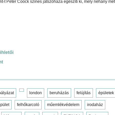
t-t Peter Coock színes játszóháza egészíti ki, mely néhány mét
ihletői
nt
pályázat
london
beruházás
felújítás
épületek
pület
felhőkarcoló
műemlékvédelem
irodaház