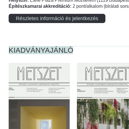
Helyszín:
Etele Plaza Prémium Moziterem (1119 Budapest,
Építészkamarai akkreditáció:
2 pont/alkalom (bírálati so
Részletes információ és jelentkezés
KIADVÁNYAJÁNLÓ