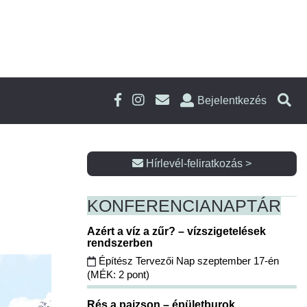
Bejelentkezés
Hírlevél-feliratkozás >
KONFERENCIA
NAPTÁR
Azért a víz a zűr? – vízszigetelések
rendszerben
Építész Tervezői Nap szeptember 17-én
(MÉK: 2 pont)
Rés a pajzson – épületburok