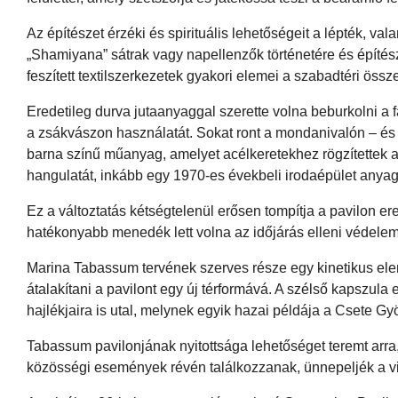
Az építészet érzéki és spirituális lehetőségeit a lépték, v
„Shamiyana” sátrak vagy napellenzők történetére és épít
feszített textilszerkezetek gyakori elemei a szabadtéri ös
Eredetileg durva jutaanyaggal szerette volna beburkolni a f
a zsákvászon használatát. Sokat ront a mondanivalón – és a
barna színű műanyag, amelyet acélkeretekhez rögzítettek a 
hangulatát, inkább egy 1970-es évekbeli irodaépület anyag
Ez a változtatás kétségtelenül erősen tompítja a pavilon ere
hatékonyabb menedék lett volna az időjárás elleni védelemr
Marina Tabassum tervének szerves része egy kinetikus elem
átalakítani a pavilont egy új térformává. A szélső kapszul
hajlékjaira is utal, melynek egyik hazai példája a Csete G
Tabassum pavilonjának nyitottsága lehetőséget teremt arra
közösségi események révén találkozzanak, ünnepeljék a vil