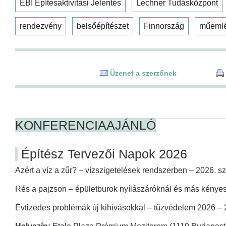
EBI Építésaktivitási Jelentés
Lechner Tudásközpont
rendezvény
belsőépítészet
Finnország
műeml
Üzenet a szerzőnek
KONFERENCIAAJÁNLÓ
Építész Tervezői Napok 2026
Azért a víz a zűr? – vízszigetelések rendszerben – 2026. s
Rés a pajzson – épületburok nyílászáróknál és más kényes
Évtizedes problémák új kihívásokkal – tűzvédelem 2026 –