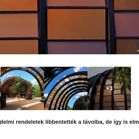
+3
édelmi rendeletek libbentették a távolba, de így is el