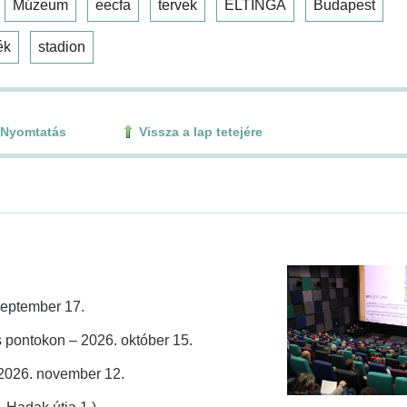
Múzeum
eecfa
tervek
ELTINGA
Budapest
ék
stadion
Nyomtatás
Vissza a lap tetejére
zeptember 17.
 pontokon – 2026. október 15.
 2026. november 12.