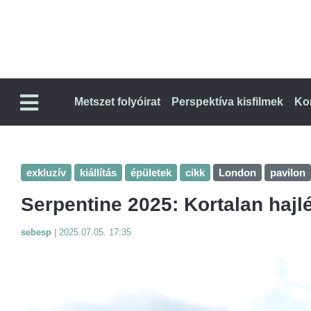
Metszet folyóirat
Perspektíva kisfilmek
Ko
exkluzív
kiállítás
épületek
cikk
London
pavilon
Serpentine 2025: Kortalan hajl
sebesp
|
2025.07.05. 17:35