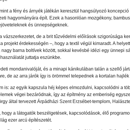
alamint a fény és árnyék játékán keresztül hangsúlyozó koncepció 
észeti hagyományára épít. Ezek a hasonlóan mozgékony, bambu
szejöveteleknek és ünnepségeknek.
a vázszerkezetet, de a brit tűzvédelmi előírások szigorúsága ke
 projekt érdekességén –, hogy a textil végül kimaradt. A helyet
nagy barna boltívek között, sokkal kevésbé idézi egy ünnepi sá
használatát juttatja eszünkbe.
deti mondanivalóját, és a minapi kánikulában talán a szellő járta
e, de az arra járók így is örömmel telepednek a kortalan hajlé
 is: az egyik kapszula héj képes elmozdulni, kapcsolódni a tö
a elemek végei bezáródnak, így az építmény az emberiség egysze
yörgy által tervezett Árpádházi Szent Erzsébet-templom, Halászt
, hogy a látogatók beszélgetések, kapcsolódások, élő programo
ág ezer arcú építészetét.