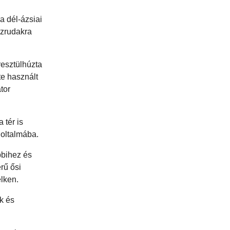
a dél-ázsiai
szrudakra
resztülhúzta
te használt
tor
 tér is
k oltalmába.
bbihez és
rű ősi
elken.
k és