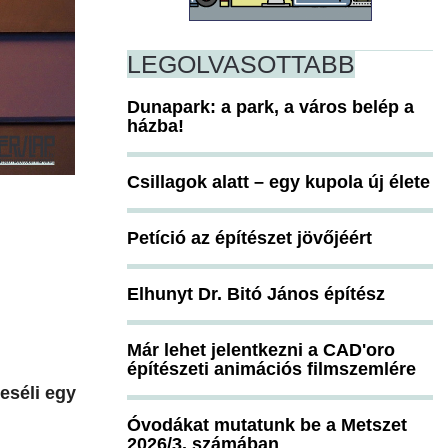
LEGOLVASOTTABB
Dunapark: a park, a város belép a
házba!
Csillagok alatt – egy kupola új élete
Petíció az építészet jövőjéért
Elhunyt Dr. Bitó János építész
Már lehet jelentkezni a CAD'oro
építészeti animációs filmszemlére
meséli egy
Óvodákat mutatunk be a Metszet
2026/3. számában