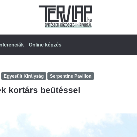
nferenciák
Online képzés
Egyesült Királyság
Serpentine Pavilion
ék kortárs beütéssel