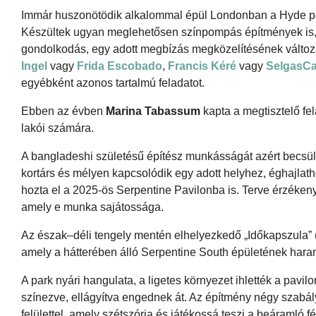
Immár huszonötödik alkalommal épül Londonban a Hyde park
Készültek ugyan meglehetősen színpompás építmények is
gondolkodás, egy adott megbízás megközelítésének válto
Ingel
vagy
Frida Escobado
,
Francis Kéré
vagy
SelgasC
egyébként azonos tartalmú feladatot.
Ebben az évben
Marina Tabassum
kapta a megtisztelő fe
lakói számára.
A bangladeshi születésű építész munkásságát azért becsülik
kortárs és mélyen kapcsolódik egy adott helyhez, éghajlath
hozta el a 2025-ös Serpentine Pavilonba is. Terve érzéken
amely e munka sajátossága.
Az észak–déli tengely mentén elhelyezkedő „Időkapszula” 
amely a hátterében álló Serpentine South épületének hara
A park nyári hangulata, a ligetes környezet ihlették a pavi
színezve, ellágyítva engednek át. Az építmény négy szabály
felülettel, amely szétszórja és játékossá teszi a beáramló fé