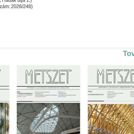
 Hadak útja 1.)
rszám: 2026/248)
To