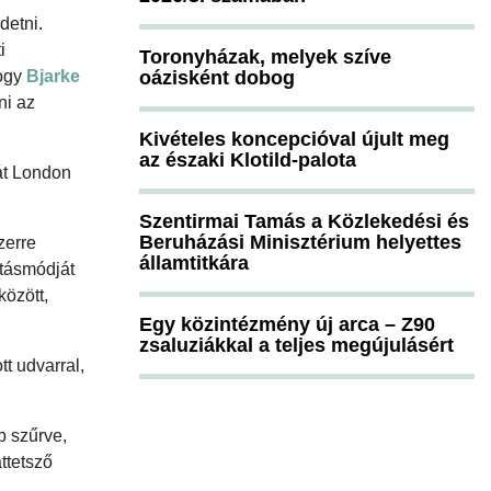
detni.
i
Toronyházak, melyek szíve
hogy
Bjarke
oázisként dobog
ni az
Kivételes koncepcióval újult meg
az északi Klotild-palota
át London
Szentirmai Tamás a Közlekedési és
Beruházási Minisztérium helyettes
zerre
államtitkára
átásmódját
között,
Egy közintézmény új arca – Z90
zsaluziákkal a teljes megújulásért
tt udvarral,
b szűrve,
ttetsző