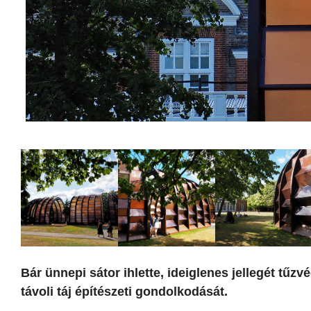
Bár ünnepi sátor ihlette, ideiglenes jellegét tűzv
távoli táj építészeti gondolkodását.