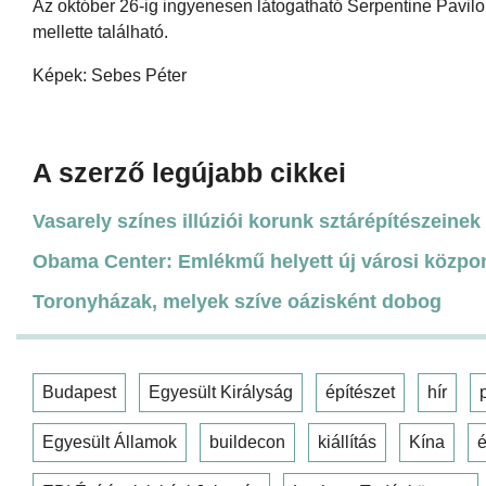
Az október 26-ig ingyenesen látogatható Serpentine Pavilon
mellette található.
Képek: Sebes Péter
A szerző legújabb cikkei
Vasarely színes illúziói korunk sztárépítészeinek 
Obama Center: Emlékmű helyett új városi közpo
Toronyházak, melyek szíve oázisként dobog
Budapest
Egyesült Királyság
építészet
hír
Egyesült Államok
buildecon
kiállítás
Kína
é