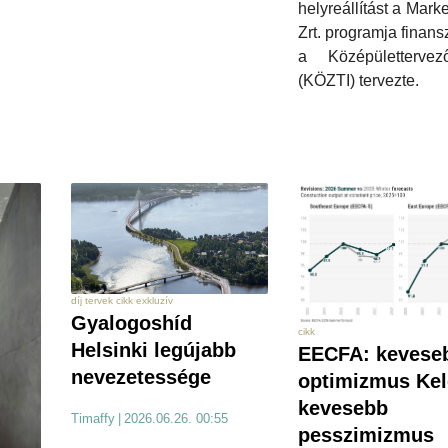
helyreállítást a Marke
Zrt. programja finansz
a Középülettervez
(KÖZTI) tervezte.
díj tervek cikk exkluzív
Gyalogoshíd
cikk
Helsinki legújabb
EECFA: kevese
nevezetessége
optimizmus Kele
kevesebb
Timaffy
|
2026.06.26. 00:55
pesszimizmus