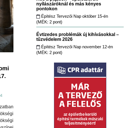
nyílászáróknál és más kényes
pontokon
Építész Tervezői Nap október 15-én
(MÉK: 2 pont)
Évtizedes problémák új kihívásokkal –
tűzvédelem 2026
Építész Tervezői Nap november 12-én
(MÉK: 2 pont)
tomi
17.
04
atban
ökségi
rökségi
színei