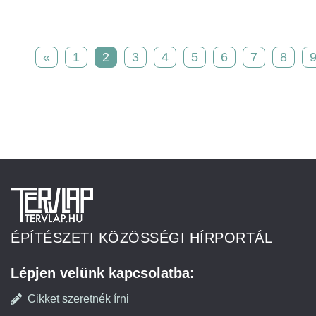
«
1
2
3
4
5
6
7
8
ÉPÍTÉSZETI KÖZÖSSÉGI HÍRPORTÁL
Lépjen velünk kapcsolatba:
Cikket szeretnék írni