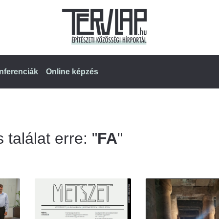
nferenciák
Online képzés
találat erre: "
FA
"