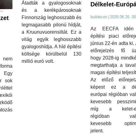
Átadták a gyalogosoknak
Délkelet-Európ
és a kerékpárosoknak
zív
zet
buildecon
|
2026.06.26. 00
Finnország leghosszabb és
legmagasabb pilonú hídját,
Az EECFA idén 
a Kruunuvuorensiltát. Ez a
építési piaci előrej
világ egyik leghosszabb
június 22-én adta ki. 
gyalogoshídja. A híd építési
előrejelzés fő üz
költsége körülbelül 130
hogy 2028-ig mindké
t nem
millió euró volt.
megtarthatja a taval
s forma
magas építési teljesí
. Egy
Az előző előrejel
r sok
képest ez a dél
léttel
európai régióban va
xikói
kevesebb pesszimi
zködő
míg a kelet-eu
ozás
régióban vala
kevesebb optimi
jelent.