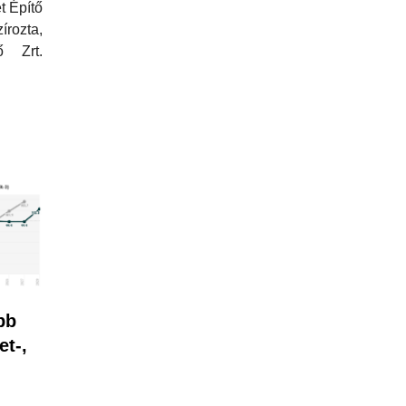
t Építő
írozta,
ő Zrt.
bb
t-,