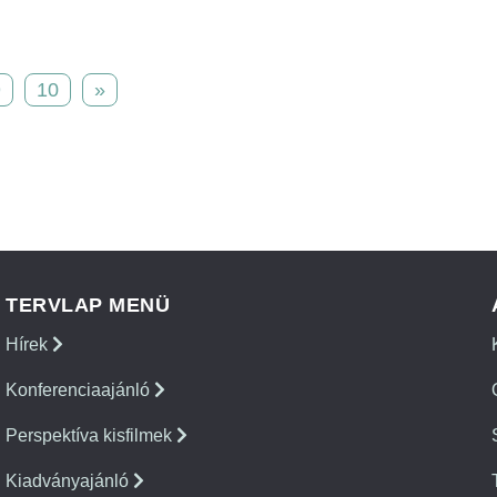
9
10
»
TERVLAP MENÜ
Hírek
Konferenciaajánló
Perspektíva kisfilmek
Kiadványajánló