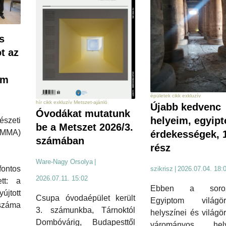
s
t az
am
épületek cikk exkluzív
hír cikk exkluzív Metszet-ajánló
Újabb kedvenc
Óvodákat mutatunk
helyeim, egyip
zeti
be a Metszet 2026/3.
MA)
érdekességek, 
számában
rész
Ware-Nagy Orsolya
|
fontos
szikrisz
|
2026.07.04. 18:
2026.07.11. 15:02
tt: a
Ebben a soroz
jtott
Csupa óvodaépület került
Egyiptom világör
 száma
3. számunkba, Tárnoktól
helyszínei és világö
Dombóvárig, Budapesttől
várományos hely