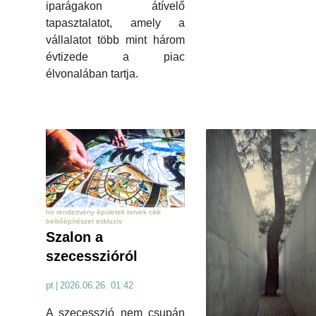
iparágakon átívelő
tapasztalatot, amely a
vállalatot több mint három
évtizede a piac
élvonalában tartja.
hír rendezvény épületek tervek cikk
belsőépítészet exkluzív
Szalon a
szecesszióról
pt
|
2026.06.26. 01:42
A szecesszió nem csupán