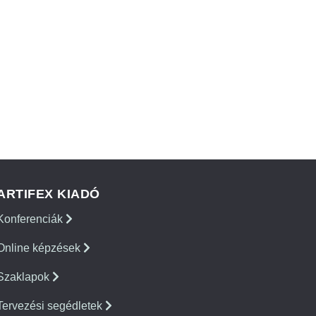
ARTIFEX KIADÓ
Konferenciák
Online képzések
Szaklapok
Tervezési segédletek