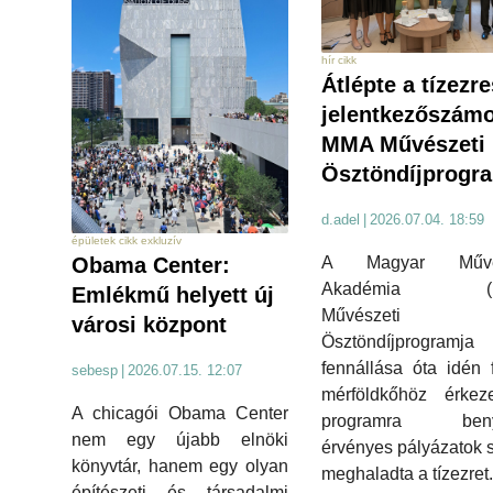
hír cikk
Átlépte a tízezre
jelentkezőszámo
MMA Művészeti
Ösztöndíjprogr
d.adel
|
2026.07.04. 18:59
épületek cikk exkluzív
A Magyar Művés
Obama Center:
Akadémia (M
Emlékmű helyett új
Művészeti
városi központ
Ösztöndíjprogramja
fennállása óta idén 
sebesp
|
2026.07.15. 12:07
mérföldkőhöz érkeze
A chicagói Obama Center
programra benyú
nem egy újabb elnöki
érvényes pályázatok
könyvtár, hanem egy olyan
meghaladta a tízezret.
építészeti és társadalmi