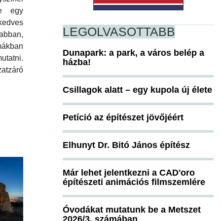
be egy
edves
LEGOLVASOTTABB
abban,
mákban
Dunapark: a park, a város belép a
utatni.
házba!
atzáró
Csillagok alatt – egy kupola új élete
Petíció az építészet jövőjéért
Elhunyt Dr. Bitó János építész
Már lehet jelentkezni a CAD'oro
építészeti animációs filmszemlére
Óvodákat mutatunk be a Metszet
2026/3. számában