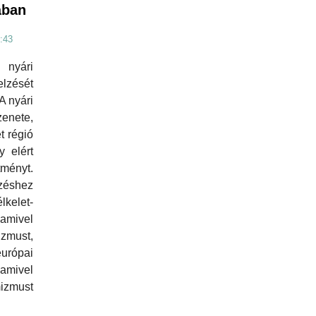
ában
:43
nyári
elzését
A nyári
enete,
t régió
y elért
tményt.
zéshez
kelet-
lamivel
zmust,
rópai
mivel
zmust