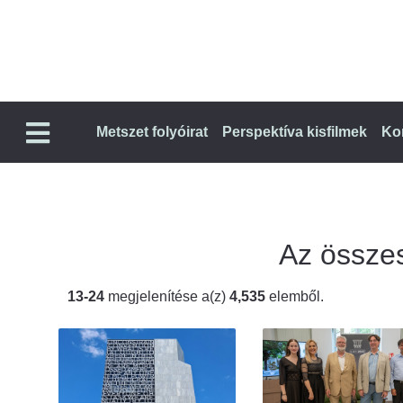
Metszet folyóirat
Perspektíva kisfilmek
Ko
Az összes 
13-24
megjelenítése a(z)
4,535
elemből.