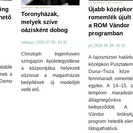
hír épületek cikk exkluzív
épületek cikk exkluzív
ing
Újabb középkor
Toronyházak,
thető
romemlék újult
melyek szíve
a ROM Vándor
oázisként dobog
programban
sebesp
|
2026.07.09. 10:32
pt
|
2026.06.29. 16:31
Christoph Ingenhoven
A lajosmizsei határb
szingapúri épületegyüttese
középkori Pusztatem
atták
a központjába helyezett
Duna–Tisza köze
inek a
oázissal a magasházas
fennmaradt romemlé
ó Demo
beépítések új modelljét
egyike. A 14–15. s
vetíti elő.
templom maradván
állagmegóvása
befejeződött. 
Vándor örökség
program hetedik ele
látogathatóv