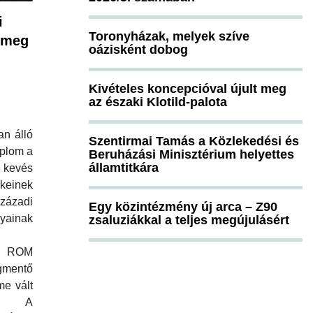
i
Toronyházak, melyek szíve
 meg
oázisként dobog
Kivételes koncepcióval újult meg
az északi Klotild-palota
an álló
Szentirmai Tamás a Közlekedési és
plom a
Beruházási Minisztérium helyettes
államtitkára
 kevés
keinek
zázadi
Egy közintézmény új arca – Z90
yainak
zsaluziákkal a teljes megújulásért
A ROM
mentő
me vált
á. A