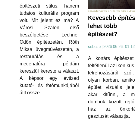
építészeti stílus, hanem
családi házak épületek cikk exklu
tudatos kulturális program
Kevesebb építés
volt. Mit jelent ez ma? A
lehet több
Városi Szalon első
építészet?
beszélgetése Lechner
Ödön építészetén, Róth
sebesp
|
2026.06.26. 01:12
Miksa üvegművészetén, a
restaurálás és a
A kortárs építésze
mecenatúra példáin
feltétlenül az ikoniku
keresztül kereste a választ.
létrehozásáról szól
A képsor egy évtized
olyan korban, amiko
kutató- és fotómunkájából
épület vizuális jelen
állt össze.
akar kitűnni, a me
dombok között rejtő
ház az önkorlát
gesztusát választja.