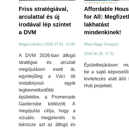
hír épületek cikk exkluzív
hír
Affordable Hous
Friss stratégiával,
for All: Megfize
arculattal és új
lakhatást
irodával lép szintet
mindenkinek!
a DVM
Ware-Nagy Orsolya
|
MagócsiAnikó
|
2026.07.01. 15:00
2026.06.29. 17:31
A DVM 2026-ban átfogó
stratégiai és arculati
Épületbejáráson mut
megújuláson esett át,
be a sajtó képviselő
egyidejűleg a Váci úti
kivitelezés alatt áll
irodafolyosó egyik
Hub projektet.
legkiemelkedőbb
épületébe, a Promenade
Gardensbe költözött. A
megújulás célja, hogy a
vizuális megjelenés is
tükrözze azt az átfogó és