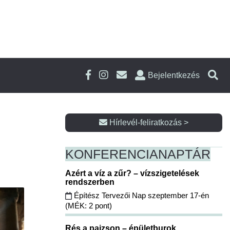
Bejelentkezés
Hírlevél-feliratkozás >
KONFERENCIA
NAPTÁR
Azért a víz a zűr? – vízszigetelések
rendszerben
Építész Tervezői Nap szeptember 17-én
(MÉK: 2 pont)
Rés a pajzson – épületburok