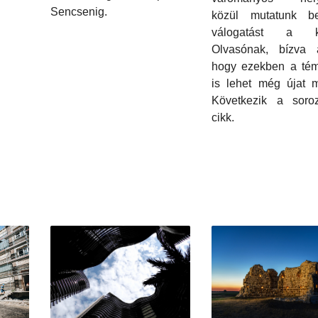
Sencsenig.
közül mutatunk 
válogatást a k
Olvasónak, bízva 
hogy ezekben a té
is lehet még újat m
Következik a soroz
cikk.