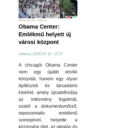
épületek cikk exkluzív
Obama Center:
Emlékmű helyett új
városi központ
sebesp
|
2026.07.15. 12:07
A chicagói Obama Center
nem egy újabb elnöki
könyvtár, hanem egy olyan
építészeti és társadalmi
kísérlet, amely újradefiniálja
az intézmény fogalmát,
szakít a dokumentumőrző,
reprezentatív emlékmű
szerepével, helyette a
közösségi élet, az oktatás és