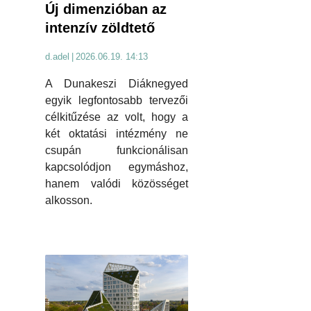
Új dimenzióban az
intenzív zöldtető
d.adel
|
2026.06.19. 14:13
A Dunakeszi Diáknegyed
egyik legfontosabb tervezői
célkitűzése az volt, hogy a
két oktatási intézmény ne
csupán funkcionálisan
kapcsolódjon egymáshoz,
hanem valódi közösséget
alkosson.