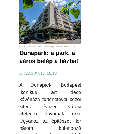
hír épületek cikk belsőépítészet exkluzív
Dunapark: a park, a
város belép a házba!
pt
|
2026.07.15. 15:19
A Dunapark, Budapest
ikonikus art deco
kávéháza történetével közel
kilenc évtized városi
életének lenyomatát őrzi.
Ugyanaz az építészeti tér
három különböző