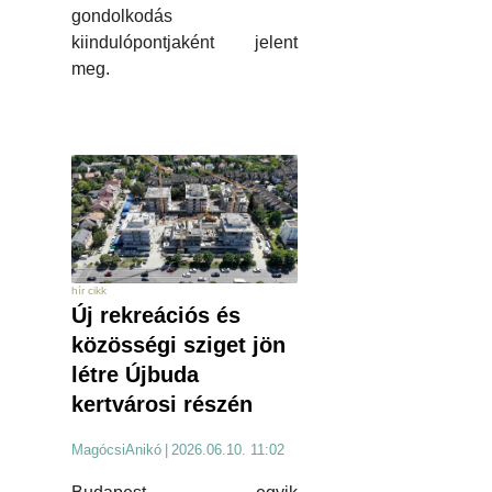
gondolkodás
kiindulópontjaként jelent
meg.
hír cikk
Új rekreációs és
közösségi sziget jön
létre Újbuda
kertvárosi részén
MagócsiAnikó
|
2026.06.10. 11:02