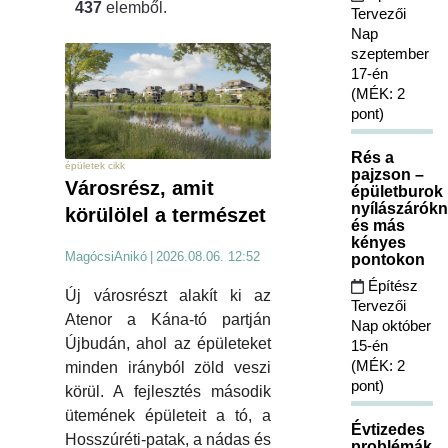
437
elemből.
Tervezői
Nap
szeptember
17-én
(MÉK: 2
pont)
Rés a
épületek cikk
pajzson –
Városrész, amit
épületburok
nyílászárókn
körülölel a természet
és más
kényes
MagócsiAnikó
|
2026.08.06. 12:52
pontokon
Építész
Új városrészt alakít ki az
Tervezői
Atenor a Kána-tó partján
Nap október
Újbudán, ahol az épületeket
15-én
(MÉK: 2
minden irányból zöld veszi
pont)
körül. A fejlesztés második
ütemének épületeit a tó, a
Évtizedes
Hosszúréti-patak, a nádas és
problémák