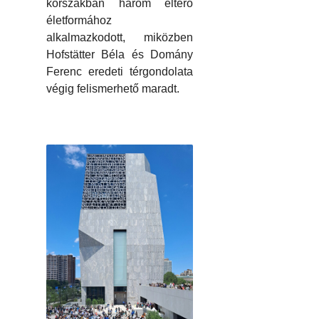
korszakban három eltérő
életformához
alkalmazkodott, miközben
Hofstätter Béla és Domány
Ferenc eredeti térgondolata
végig felismerhető maradt.