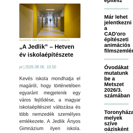
építész
Már lehet
jelentkezni
a
CAD'oro
építészeti
épületek cikk belsőépítészet exkluzív
animációs
„A Jedlik” – Hetven
filmszemlé
év iskolaépítészete
Óvodákat
pt
|
2026.08.06. 10:50
mutatunk
be a
Kevés iskola mondhatja el
Metszet
magáról, hogy történetében
2026/3.
egyaránt megjelenik egy
számában
város fejlődése, a magyar
iskolaépítészet változása és
Toronyháza
több nemzedék személyes
melyek
emlékezete. A Jedlik Ányos
szíve
Gimnázium ilyen iskola.
oázisként