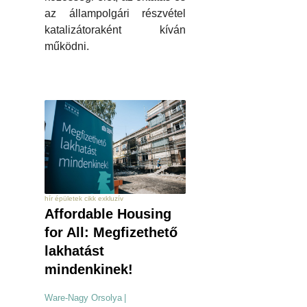
az állampolgári részvétel
katalizátoraként kíván
működni.
hír épületek cikk exkluzív
Affordable Housing
for All: Megfizethető
lakhatást
mindenkinek!
Ware-Nagy Orsolya
|