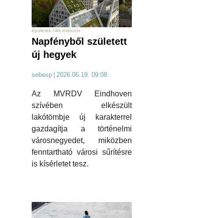
épületek cikk exkluzív
Napfényből született
új hegyek
sebesp
|
2026.06.19. 09:08
Az MVRDV Eindhoven
szívében elkészült
lakótömbje új karakterrel
gazdagítja a történelmi
városnegyedet, miközben
fenntartható városi sűrítésre
is kísérletet tesz.