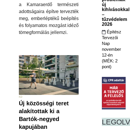
a Kamaraerdő természeti
új
kihívásokkal
adottságaira építve tervezték
–
meg, emberléptékű beépítés
tűzvédelem
2026
és folyamatos mozgást idéző
Építész
tömegformálás jellemzi.
Tervezői
Nap
november
12-én
(MÉK: 2
pont)
hír
Új közösségi teret
alakítottak ki a
Bartók-negyed
LEGOL
kapujában