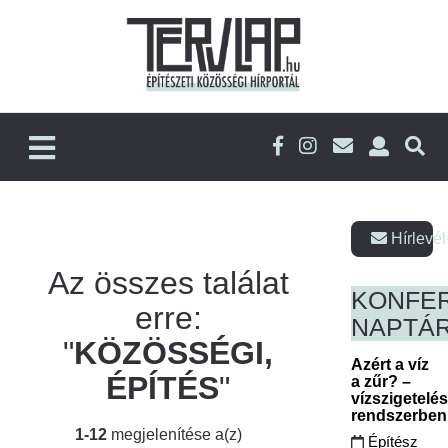
Hírlevél
Az összes találat
KONFE
erre:
NAPTÁ
"
KÖZÖSSÉGI,
Azért a víz
ÉPÍTÉS
"
a zűr? –
vízszigetelé
rendszerbe
1-12
megjelenítése a(z)
Építész