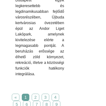
Budapest egyik
legkeresettebb és
legdinamikusabban fejlődő
városrészében, Újbuda
kertvárosias övezetében
épül az Andor Liget
Lakópark, amelynek
kivitelezése elérte a
legmagasabb pontját. A
beruházás erőssége az
élhető zöld környezet,
rekreáció, illetve a közösségi
funkciók hatékony
integrálása.
«
1
2
3
4
5
6
7
8
9