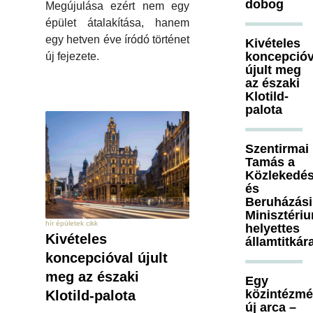
dobog
Megújulása ezért nem egy
épület átalakítása, hanem
egy hetven éve íródó történet
Kivételes
koncepcióv
új fejezete.
újult meg
az északi
Klotild-
palota
Szentirmai
Tamás a
Közlekedés
és
Beruházási
Minisztéri
hír épületek cikk
helyettes
Kivételes
államtitkár
koncepcióval újult
meg az északi
Egy
közintézm
Klotild-palota
új arca –