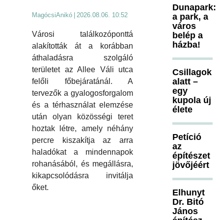
Dunapark:
MagócsiAnikó
|
2026.08.06. 10:52
a park, a
város
Városi találkozóponttá
belép a
házba!
alakították át a korábban
áthaladásra szolgáló
területet az Allee Váli utca
Csillagok
alatt –
felőli főbejáratánál. A
egy
tervezők a gyalogosforgalom
kupola új
és a térhasználat elemzése
élete
után olyan közösségi teret
hoztak létre, amely néhány
Petíció
percre kiszakítja az arra
az
haladókat a mindennapok
építészet
rohanásából, és megállásra,
jövőjéért
kikapcsolódásra invitálja
őket.
Elhunyt
Dr. Bitó
János