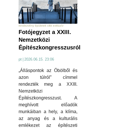
rendezvény épületek cikk exkluzív
Fotójegyzet a XXIII.
Nemzetközi
Építészkongresszusról
pt
|
2026.06.15. 23:06
„Álláspontok az Öbölből és
azon túlról” címmel
rendezték meg a XXIII.
Nemzetközi
Építészkongresszust. A
meghívott előadók
munkáiban a hely, a klíma,
az anyag és a kulturális
emlékezet az építészeti