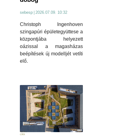
sebesp
|
2026.07.09. 10:32
Christoph Ingenhoven
szingapúri épületegyüttese a
központjába helyezett
oázissal a magasházas
beépítések új modelljét vetíti
elő.
cikk