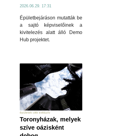
2026.06.29. 17:31
Épületbejáráson mutatták be
a sajtó képviselőinek a
kivitelezés alatt álló Demo
Hub projektet.
épületek cikk exkluzív
Toronyházak, melyek
szíve oázisként
dobog