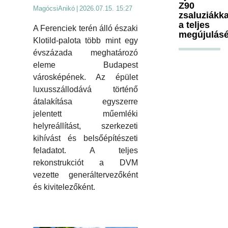
Z90
MagócsiAnikó
|
2026.07.15. 15:27
zsaluziákka
a teljes
A Ferenciek terén álló északi
megújulásé
Klotild-palota több mint egy
évszázada meghatározó
eleme Budapest
városképének. Az épület
luxusszállodává történő
átalakítása egyszerre
jelentett műemléki
helyreállítást, szerkezeti
kihívást és belsőépítészeti
feladatot. A teljes
rekonstrukciót a DVM
vezette generáltervezőként
és kivitelezőként.