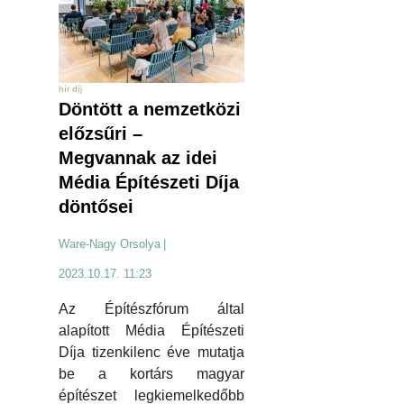
hír díj
Döntött a nemzetközi
előzsűri –
Megvannak az idei
Média Építészeti Díja
döntősei
Ware-Nagy Orsolya
|
2023.10.17. 11:23
Az Építészfórum által
alapított Média Építészeti
Díja tizenkilenc éve mutatja
be a kortárs magyar
építészet legkiemelkedőbb