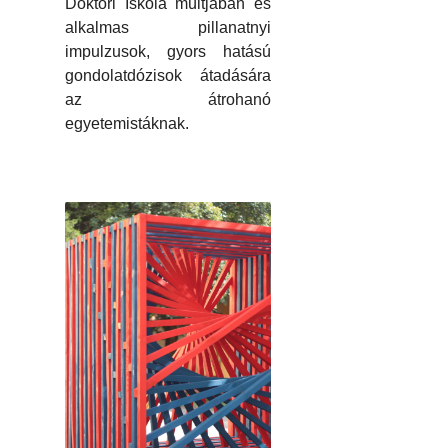
Doktori Iskola múltjában és
alkalmas pillanatnyi
impulzusok, gyors hatású
gondolatdózisok átadására
az átrohanó
egyetemistáknak.