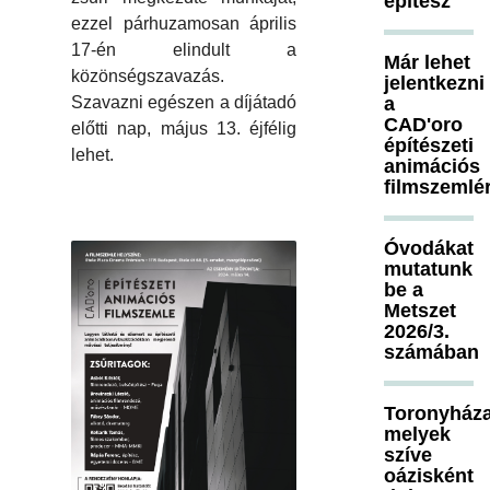
építész
ezzel párhuzamosan április
17-én elindult a
Már lehet
közönségszavazás.
jelentkezni
Szavazni egészen a díjátadó
a
CAD'oro
előtti nap, május 13. éjfélig
építészeti
lehet.
animációs
filmszemlé
Óvodákat
mutatunk
be a
Metszet
2026/3.
számában
Toronyháza
melyek
szíve
oázisként