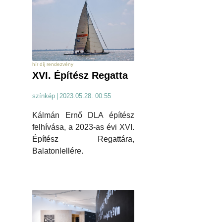
hír díj rendezvény
XVI. Építész Regatta
színkép
|
2023.05.28. 00:55
Kálmán Ernő DLA építész
felhívása, a 2023-as évi XVI.
Építész Regattára,
Balatonlellére.