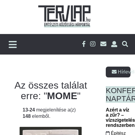
Hírlevél
Az összes találat
KONFE
erre: "
MOME
"
NAPTÁ
13-24
megjelenítése a(z)
Azért a víz
a zűr? –
148
elemből.
vízszigetelé
rendszerbe
Építész