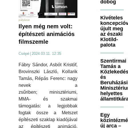
dobog
Kivételes
pályázat
koncepcióv
Ilyen még nem volt:
újult meg
építészeti animációs
az északi
Klotild-
filmszemle
palota
Csépé
|
2024.03.11. 12:35
Szentirmai
Fábry Sándor, Asbót Kristóf,
Tamás a
Közlekedés
Brovinszki László, Kollarik
és
Tamás, Répás Ferenc: nagy
Beruházási
nevek a
Minisztéri
zsűriben; minisztériumi,
helyettes
államtitkár
MMA- és szakmai
támogatás: a legjobbak
fogtak össze a Metszet
Egy
építészeti szaklap kiadójával
közintézm
új arca –
az építészeti animáció,