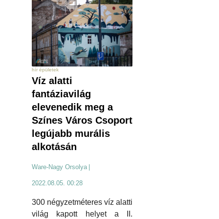
hír épületek
Víz alatti
fantáziavilág
elevenedik meg a
Színes Város Csoport
legújabb murális
alkotásán
Ware-Nagy Orsolya
|
2022.08.05. 00:28
300 négyzetméteres víz alatti
világ kapott helyet a II.