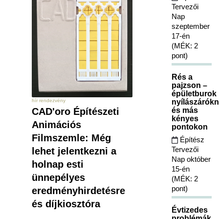
Tervezői
Nap
szeptember
17-én
(MÉK: 2
pont)
Rés a
pajzson –
épületburok
nyílászárókn
hír rendezvény
és más
CAD'oro Építészeti
kényes
Animációs
pontokon
Filmszemle: Még
Építész
Tervezői
lehet jelentkezni a
Nap október
holnap esti
15-én
ünnepélyes
(MÉK: 2
pont)
eredményhirdetésre
és díjkiosztóra
Évtizedes
problémák