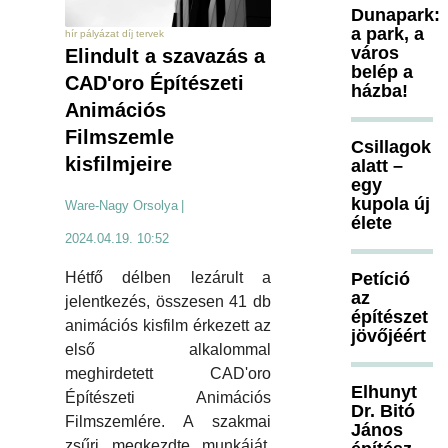
Dunapark:
a park, a
hír pályázat díj tervek
város
Elindult a szavazás a
belép a
CAD'oro Építészeti
házba!
Animációs
Filmszemle
Csillagok
kisfilmjeire
alatt –
egy
kupola új
Ware-Nagy Orsolya
|
élete
2024.04.19. 10:52
Hétfő délben lezárult a
Petíció
az
jelentkezés, összesen 41 db
építészet
animációs kisfilm érkezett az
jövőjéért
első alkalommal
meghirdetett CAD'oro
Elhunyt
Építészeti Animációs
Dr. Bitó
Filmszemlére. A szakmai
János
zsűri megkezdte munkáját,