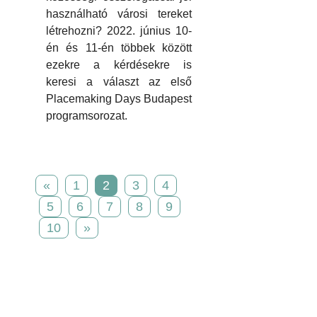
használható városi tereket
létrehozni? 2022. június 10-
én és 11-én többek között
ezekre a kérdésekre is
keresi a választ az első
Placemaking Days Budapest
programsorozat.
«
1
2
3
4
5
6
7
8
9
10
»