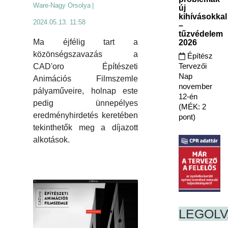
Ware-Nagy Orsolya
|
új
kihívásokkal
2024.05.13. 11:58
–
tűzvédelem
Ma éjfélig tart a
2026
közönségszavazás a
Építész
Tervezői
CAD'oro Építészeti
Nap
Animációs Filmszemle
november
pályaműveire, holnap este
12-én
pedig ünnepélyes
(MÉK: 2
eredményhirdetés keretében
pont)
tekinthetők meg a díjazott
alkotások.
LEGOL