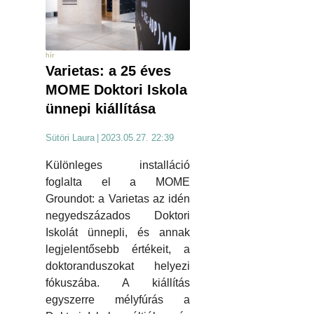
hír
Varietas: a 25 éves
MOME Doktori Iskola
ünnepi kiállítása
Sütöri Laura
|
2023.05.27. 22:39
Különleges installáció
foglalta el a MOME
Groundot: a Varietas az idén
negyedszázados Doktori
Iskolát ünnepli, és annak
legjelentősebb értékeit, a
doktoranduszokat helyezi
fókuszába. A kiállítás
egyszerre mélyfúrás a