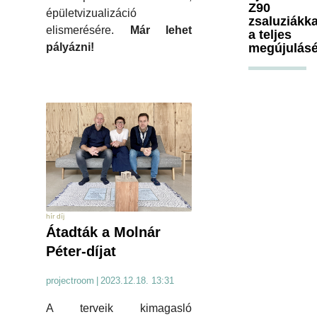
Z90
épületvizualizáció
zsaluziákka
elismerésére.
Már lehet
a teljes
pályázni!
megújulásé
hír díj
Átadták a Molnár
Péter-díjat
projectroom
|
2023.12.18. 13:31
A terveik kimagasló