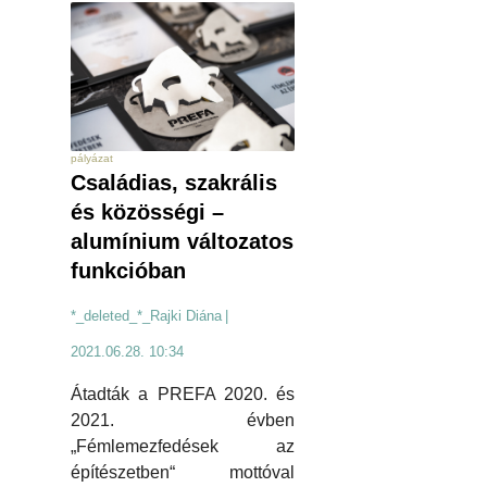
pályázat
Családias, szakrális
és közösségi –
alumínium változatos
funkcióban
*_deleted_*_Rajki Diána
|
2021.06.28. 10:34
Átadták a PREFA 2020. és
2021. évben
„Fémlemezfedések az
építészetben“ mottóval