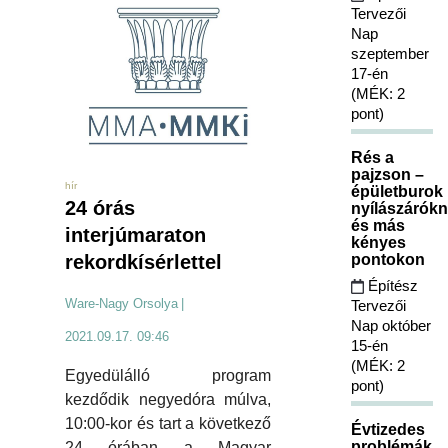
Tervezői
Nap
szeptember
17-én
(MÉK: 2
pont)
Rés a
pajzson –
hír
épületburok
24 órás
nyílászárókn
és más
interjúmaraton
kényes
rekordkísérlettel
pontokon
Építész
Ware-Nagy Orsolya
|
Tervezői
Nap október
2021.09.17. 09:46
15-én
(MÉK: 2
Egyedülálló program
pont)
kezdődik negyedóra múlva,
10:00-kor és tart a következő
Évtizedes
problémák
24 órában a Magyar