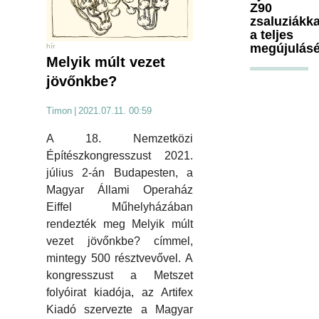
Z90
zsaluziákka
a teljes
megújulásé
hír
Melyik múlt vezet
jövőnkbe?
Timon
|
2021.07.11. 00:59
A 18. Nemzetközi
Építészkongresszust 2021.
július 2-án Budapesten, a
Magyar Állami Operaház
Eiffel Műhelyházában
rendezték meg Melyik múlt
vezet jövőnkbe? címmel,
mintegy 500 résztvevővel. A
kongresszust a Metszet
folyóirat kiadója, az Artifex
Kiadó szervezte a Magyar