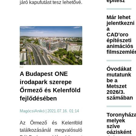
építész
járó kapufutást tesz lehetővé.
Már lehet
jelentkezni
a
CAD'oro
építészeti
animációs
filmszemlé
hír
Óvodákat
A Budapest ONE
mutatunk
be a
irodapark szerepe
Metszet
Őrmező és Kelenföld
2026/3.
számában
fejlődésében
MagócsiAnikó
|
2021.07.16. 01:14
Toronyháza
melyek
Az Őrmező és Kelenföld
szíve
találkozásánál megvalósuló
oázisként