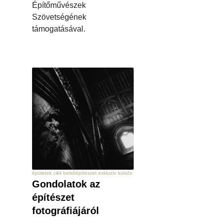
Építőművészek
Szövetségének
támogatásával.
épületek cikk belsőépítészet exkluzív külsős
Gondolatok az
építészet
fotográfiájáról