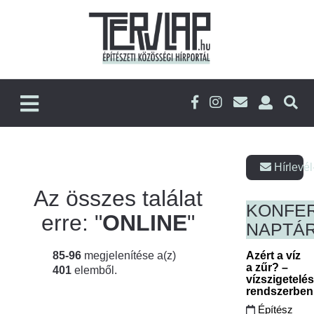
Hírlevél
Az összes találat
KONFE
erre: "
ONLINE
"
NAPTÁ
85-96
megjelenítése a(z)
Azért a víz
a zűr? –
401
elemből.
vízszigetelé
rendszerbe
Építész