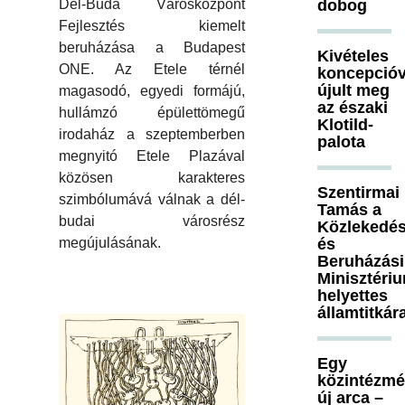
dobog
Dél-Buda Városközpont
Fejlesztés kiemelt
beruházása a Budapest
Kivételes
ONE. Az Etele térnél
koncepcióv
újult meg
magasodó, egyedi formájú,
az északi
hullámzó épülettömegű
Klotild-
irodaház a szeptemberben
palota
megnyitó Etele Plazával
közösen karakteres
Szentirmai
szimbólumává válnak a dél-
Tamás a
budai városrész
Közlekedés
és
megújulásának.
Beruházási
Minisztéri
helyettes
államtitkár
Egy
közintézm
új arca –