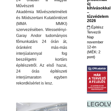
új
Művészeti
kihívásokkal
Akadémia Művészetelméleti
–
tűzvédelem
és Módszertani Kutatóintézet
2026
(MMA MMKI)
Építész
szervezésében. Wesselényi-
Tervezői
Garay Andor tudományos
Nap
főmunkatárs 24 órán át,
november
12-én
óránként más-más
(MÉK: 2
interjúalannyal fog
pont)
beszélgetni kortárs
építészetről. Az első hazai,
24 órás építészeti
interjúmaraton egyben
rekordkísérlet is lesz.
LEGOL