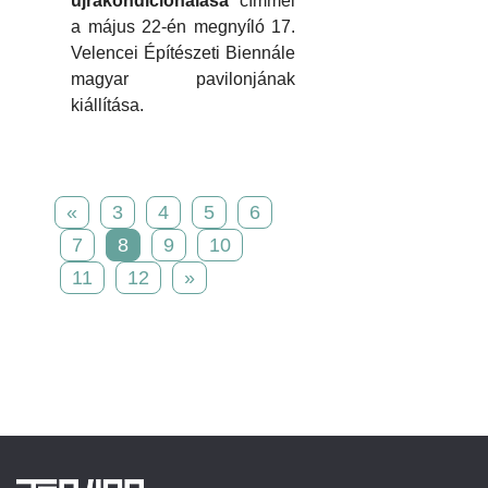
újrakondicionálása
címmel
a május 22-én megnyíló 17.
Velencei Építészeti Biennále
magyar pavilonjának
kiállítása.
«
3
4
5
6
7
8
9
10
11
12
»