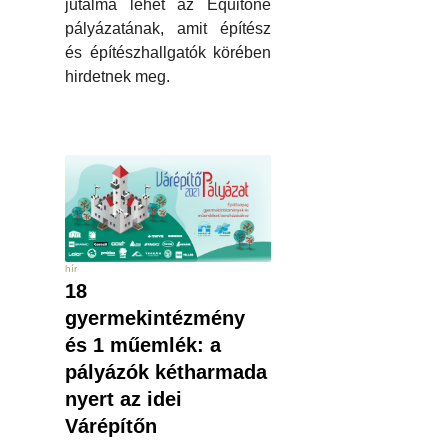
jutalma lehet az Equitone
pályázatának, amit építész
és építészhallgatók körében
hirdetnek meg.
hír
18
gyermekintézmény
és 1 műemlék: a
pályázók kétharmada
nyert az idei
Várépítőn