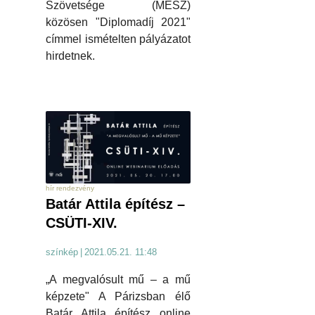
Szövetsége (MÉSZ)
közösen "Diplomadíj 2021"
címmel ismételten pályázatot
hirdetnek.
hír rendezvény
Batár Attila építész –
CSÜTI-XIV.
színkép
|
2021.05.21. 11:48
„A megvalósult mű – a mű
képzete" A Párizsban élő
Batár Attila építész online