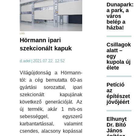
Dunapark:
a park, a
város
belép a
házba!
cikk
Hörmann ipari
Csillagok
szekcionált kapuk
alatt –
egy
d.adel
|
2021.07.22. 12:52
kupola új
élete
Világújdonság a Hörmann-
tól: a cég bemutatta 60-as
Petíció
gyártási sorozattal, ipari
az
szekcionált kapujának
építészet
jövőjéért
következő generációját. Az
új termék, akár 1 m/s-os
sebességgel, egyszerű
Elhunyt
karbantartással, valamint
Dr. Bitó
János
csendes, alacsony kopással