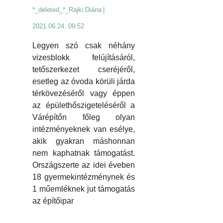
*_deleted_*_Rajki Diána
|
2021.06.24. 09:52
Legyen szó csak néhány
vizesblokk felújításáról,
tetőszerkezet cseréjéről,
esetleg az óvoda körüli járda
térkövezéséről vagy éppen
az épülethőszigeteléséről a
Várépítőn főleg olyan
intézményeknek van esélye,
akik gyakran máshonnan
nem kaphatnak támogatást.
Országszerte az idei éveben
18 gyermekintézménynek és
1 műemléknek jut támogatás
az építőipar