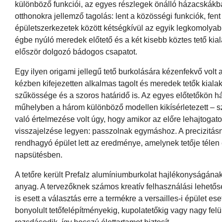
különböző funkciói, az egyes részlegek önálló házacskákba 
otthonokra jellemző tagolás: lent a közösségi funkciók, fent 
épületszerkezetek között kétségkívül az egyik legkomolyabb
égbe nyúló meredek előtető és a két kisebb köztes tető kia
először dolgozó bádogos csapatot.
Egy ilyen origami jellegű tető burkolására kézenfekvő volt
kézben kifejezetten alkalmas tagolt és meredek tetők kialakí
szűkössége és a szoros határidő is. Az egyes előtetőkön h
műhelyben a három különböző modellen kikísérletezett – s
való értelmezése volt úgy, hogy amikor az előre lehajtoga
visszajelzése legyen: passzolnak egymáshoz. A precizitás
rendhagyó épület lett az eredménye, amelynek tetője télen é
napsütésben.
A tetőre került Prefalz alumíniumburkolat hajlékonyságána
anyag. A tervezőknek számos kreatív felhasználási lehetősé
is esett a választás erre a termékre a versailles-i épület es
bonyolult tetőfelépítményekig, kupolatetőkig vagy nagy fel