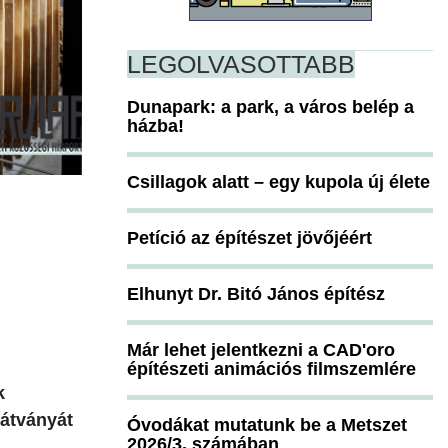
LEGOLVASOTTABB
Dunapark: a park, a város belép a
házba!
Csillagok alatt – egy kupola új élete
Petíció az építészet jövőjéért
Elhunyt Dr. Bitó János építész
Már lehet jelentkezni a CAD'oro
építészeti animációs filmszemlére
k
látványát
Óvodákat mutatunk be a Metszet
2026/3. számában