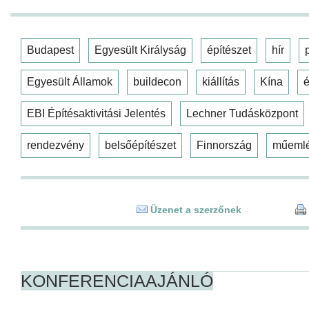
Budapest
Egyesült Királyság
építészet
hír
Egyesült Államok
buildecon
kiállítás
Kína
é
EBI Építésaktivitási Jelentés
Lechner Tudásközpont
rendezvény
belsőépítészet
Finnország
műeml
Üzenet a szerzőnek
KONFERENCIAAJÁNLÓ