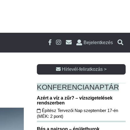
Bejelentkezés
Hírlevél-feliratkozás >
KONFERENCIA
NAPTÁR
Azért a víz a zűr? – vízszigetelések
rendszerben
Építész Tervezői Nap szeptember 17-én
(MÉK: 2 pont)
Rés a pajzson – épületburok