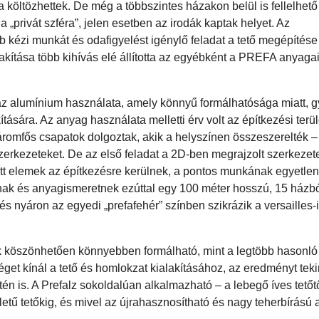
költözhettek. De még a többszintes házakon belül is fellelhető
a „privát szféra”, jelen esetben az irodák kaptak helyet. Az
 kézi munkát és odafigyelést igénylő feladat a tető megépítése 
lakítása több kihívás elé állította az egyébként a PREFA anyaga
 az alumínium használata, amely könnyű formálhatósága miatt, g
tására. Az anyag használata melletti érv volt az építkezési terül
áromfős csapatok dolgoztak, akik a helyszínen összeszerelték –
zerkezeteket. De az első feladat a 2D-ben megrajzolt szerkeze
tott elemek az építkezésre kerülnek, a pontos munkának egyetlen
nak és anyagismeretnek ezúttal egy 100 méter hosszú, 15 házbó
s nyáron az egyedi „prefafehér” színben szikrázik a versailles-i
k köszönhetően könnyebben formálható, mint a legtöbb hasonló 
get kínál a tető és homlokzat kialakításához, az eredményt teki
etén is. A Prefalz sokoldalúan alkalmazható – a lebegő íves tetőt
ületű tetőkig, és mivel az újrahasznosítható és nagy teherbírás