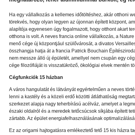
Ha egy vállalkozás a kellemes időtöltéshez, akár otthoni 
törekvés, hogy olyan legyen az újonnan épített központ, ame
alapítója egyenesen úgy fogalmazott, hogy otthont akart t
otthona is volt. A neves francia online vállalkozás, a Natu
menő cége új központjául szülővárosát, a divatos Versaille
összhangja hatja át a francia Patrick Bouchain Építésziroda
nem messze álló új épületét, amellyel nem csupán egy cégk
cége filozófiáját is visszatükröző, ökológiai elvek mentén t
Cégfunkciók 15 házban
A város hangulatát és látványát egyértelműen a neves törté
lenni a kastély és a közeli erdő közötti átláthatóság megt
szerkezet alapja nagy teherbírású acélváz, amelyet a legmo
északi oldalról és a meredek tetőcsúcsok síkjába épített tet
zártabb. Az épület energiafelhasználásának optimalizálásá
Ez az origami hajtogatásra emlékeztető tető 15 kis házra 