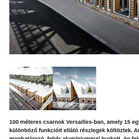
100 méteres csarnok Versailles-ban, amely 15 e
különböző funkcióit ellátó részlegek költöztek. 
meghatározó, fehér alumíniummal burkolt, ég fe