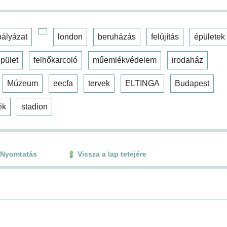
pályázat
london
beruházás
felújítás
épületek
pület
felhőkarcoló
műemlékvédelem
irodaház
Múzeum
eecfa
tervek
ELTINGA
Budapest
ék
stadion
Nyomtatás
Vissza a lap tetejére