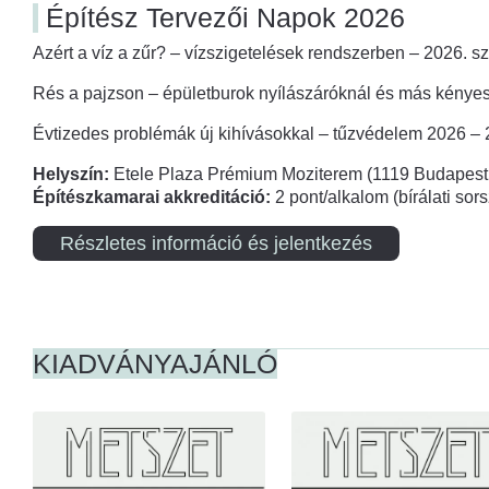
Építész Tervezői Napok 2026
Azért a víz a zűr? – vízszigetelések rendszerben – 2026. s
Rés a pajzson – épületburok nyílászáróknál és más kényes
Évtizedes problémák új kihívásokkal – tűzvédelem 2026 –
Helyszín:
Etele Plaza Prémium Moziterem (1119 Budapest,
Építészkamarai akkreditáció:
2 pont/alkalom (bírálati so
Részletes információ és jelentkezés
KIADVÁNYAJÁNLÓ