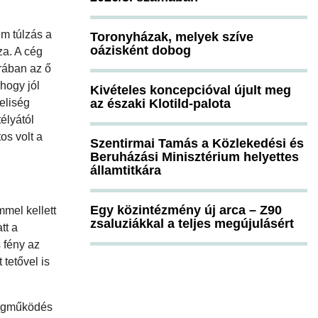
em túlzás a
Toronyházak, melyek szíve
oázisként dobog
za. A cég
rában az ő
hogy jól
Kivételes koncepcióval újult meg
eliség
az északi Klotild-palota
élyától
os volt a
Szentirmai Tamás a Közlekedési és
Beruházási Minisztérium helyettes
államtitkára
Egy közintézmény új arca – Z90
mmel kellett
zsaluziákkal a teljes megújulásért
tt a
 fény az
 tetővel is
 cégműködés