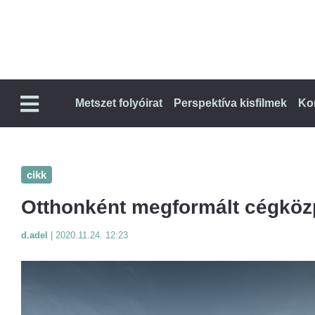
Metszet folyóirat
Perspektíva kisfilmek
Ko
cikk
Otthonként megformált cégköz
d.adel
|
2020.11.24. 12:23