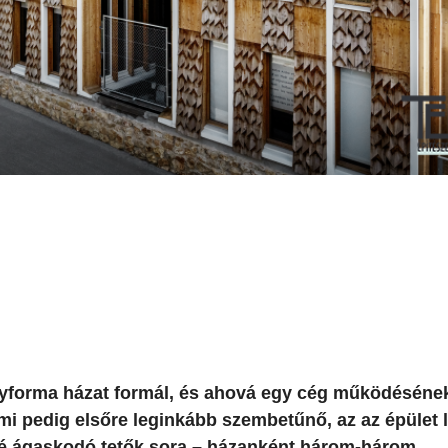
gyforma házat formál, és ahová egy cég működéséne
Ami pedig elsőre leginkább szembetűnő, az az épület 
lé ágaskodó tetők sora – házanként három-három.