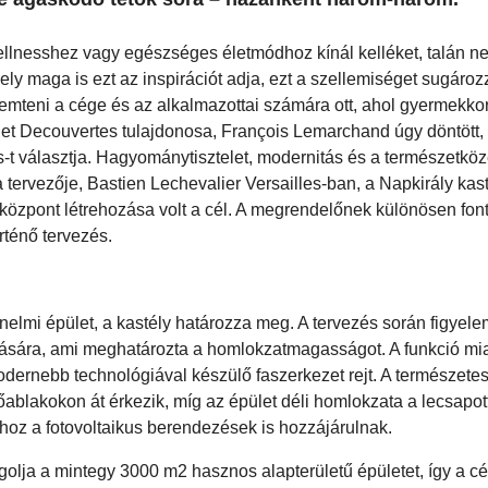
wellnesshez vagy egészséges életmódhoz kínál kelléket, talán n
ly maga is ezt az inspirációt adja, ezt a szellemiséget sugároz
eremteni a cége és az alkalmazottai számára ott, ahol gyermekko
re et Decouvertes tulajdonosa, François Lemarchand úgy döntött, 
s-t választja. Hagyománytisztelet, modernitás és a természetköz
 tervezője, Bastien Lechevalier Versailles-ban, a Napkirály kast
özpont létrehozása volt a cél. A megrendelőnek különösen font
örténő tervezés.
nelmi épület, a kastély határozza meg. A tervezés során figyele
artására, ami meghatározta a homlokzatmagasságot. A funkció mia
dernebb technológiával készülő faszerkezet rejt. A természetes
őablakokon át érkezik, míg az épület déli homlokzata a lecsapott
hoz a fotovoltaikus berendezések is hozzájárulnak.
tagolja a mintegy 3000 m2 hasznos alapterületű épületet, így a