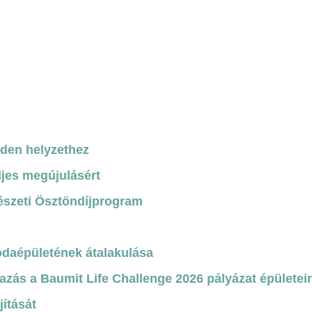
nden helyzethez
ljes megújulásért
észeti Ösztöndíjprogram
odaépületének átalakulása
azás a Baumit Life Challenge 2026 pályázat épületei
jítását