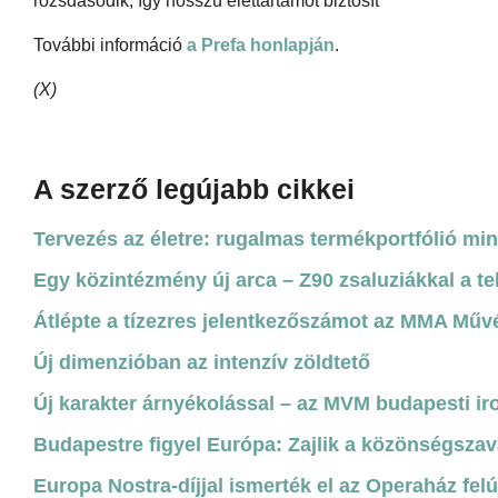
rozsdásodik, így hosszú élettartamot biztosít
További információ
a Prefa honlapján
.
(X)
A szerző legújabb cikkei
Tervezés az életre: rugalmas termékportfólió mi
Egy közintézmény új arca – Z90 zsaluziákkal a te
Átlépte a tízezres jelentkezőszámot az MMA Műv
Új dimenzióban az intenzív zöldtető
Új karakter árnyékolással – az MVM budapesti ir
Budapestre figyel Európa: Zajlik a közönségszav
Europa Nostra-díjjal ismerték el az Operaház felú