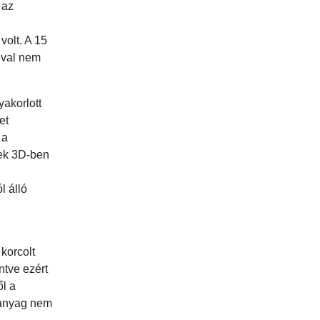
 az
volt. A 15
ival nem
yakorlott
et
 a
tek 3D-ben
l álló
korcolt
ntve ezért
ől a
ú anyag nem