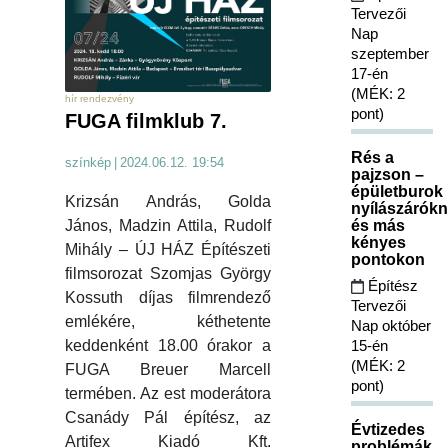
Tervezői
Nap
szeptember
17-én
(MÉK: 2
hír rendezvény
pont)
FUGA filmklub 7.
Rés a
színkép
|
2024.06.12. 19:54
pajzson –
épületburok
Krizsán András, Golda
nyílászárókn
és más
János, Madzin Attila, Rudolf
kényes
Mihály – ÚJ HÁZ Építészeti
pontokon
filmsorozat Szomjas György
Építész
Kossuth díjas filmrendező
Tervezői
emlékére, kéthetente
Nap október
15-én
keddenként 18.00 órakor a
(MÉK: 2
FUGA Breuer Marcell
pont)
termében. Az est moderátora
Csanády Pál építész, az
Évtizedes
Artifex Kiadó Kft.
problémák