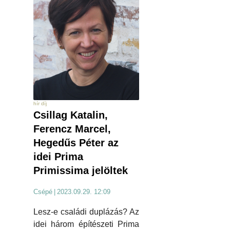
hír díj
Csillag Katalin,
Ferencz Marcel,
Hegedűs Péter az
idei Prima
Primissima jelöltek
Csépé
|
2023.09.29. 12:09
Lesz-e családi duplázás? Az
idei három építészeti Prima