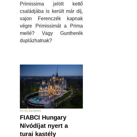
Primissima jelölt kettő
családjába is került már díj,
vajon Ferenczék kapnak
végre Primissimát a Prima
mellé? Vagy Guntherék
duplázhatnak?
hír díj épületek
FIABCI Hungary
Nívódíjat nyert a
turai kastély