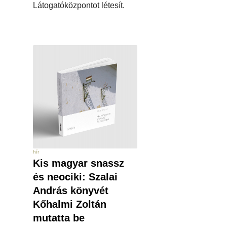
Látogatóközpontot létesít.
hír
Kis magyar snassz
és neociki: Szalai
András könyvét
Kőhalmi Zoltán
mutatta be