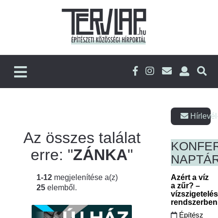
Hírlevél
Az összes találat
KONFE
erre: "
ZÁNKA
"
NAPTÁ
1-12
megjelenítése a(z)
Azért a víz
a zűr? –
25
elemből.
vízszigetelé
rendszerbe
Építész