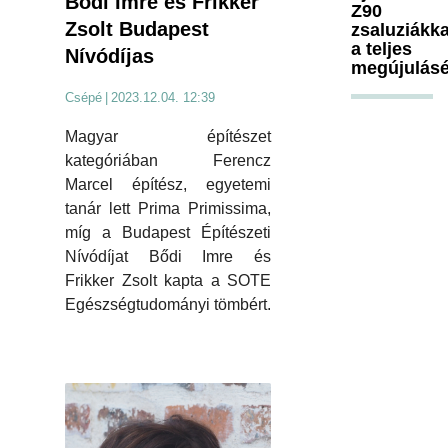
Bődi Imre és Frikker
Z90
Zsolt Budapest
zsaluziákka
a teljes
Nívódíjas
megújulásé
Csépé
|
2023.12.04. 12:39
Magyar építészet
kategóriában Ferencz
Marcel építész, egyetemi
tanár lett Prima Primissima,
míg a Budapest Építészeti
Nívódíjat Bődi Imre és
Frikker Zsolt kapta a SOTE
Egészségtudományi tömbért.