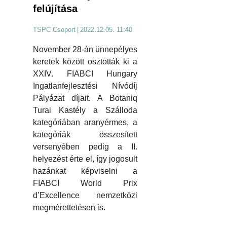
felújítása
TSPC Csoport
|
2022.12.05. 11:40
November 28-án ünnepélyes
keretek között osztották ki a
XXIV. FIABCI Hungary
Ingatlanfejlesztési Nívódíj
Pályázat díjait. A Botaniq
Turai Kastély a Szálloda
kategóriában aranyérmes, a
kategóriák összesített
versenyében pedig a II.
helyezést érte el, így jogosult
hazánkat képviselni a
FIABCI World Prix
d’Excellence nemzetközi
megmérettetésen is.