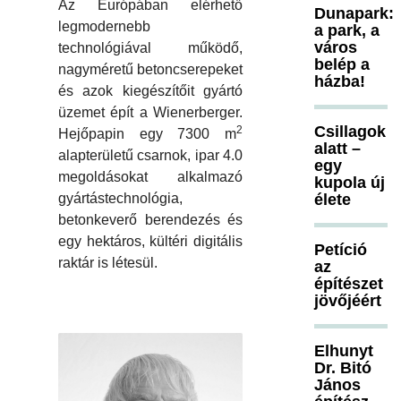
Az Európában elérhető
Dunapark:
legmodernebb
a park, a
város
technológiával működő,
belép a
nagyméretű betoncserepeket
házba!
és azok kiegészítőit gyártó
üzemet épít a Wienerberger.
Csillagok
2
Hejőpapin egy 7300 m
alatt –
alapterületű csarnok, ipar 4.0
egy
megoldásokat alkalmazó
kupola új
gyártástechnológia,
élete
betonkeverő berendezés és
egy hektáros, kültéri digitális
Petíció
raktár is létesül.
az
építészet
jövőjéért
Elhunyt
Dr. Bitó
János