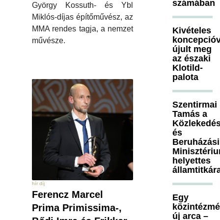
számában
György Kossuth- és Ybl
Miklós-díjas építőművész, az
MMA rendes tagja, a nemzet
Kivételes
koncepcióv
művésze.
újult meg
az északi
Klotild-
palota
Szentirmai
Tamás a
Közlekedés
és
Beruházási
Minisztéri
helyettes
államtitkár
hír díj
Ferencz Marcel
Egy
közintézm
Prima Primissima-,
új arca –