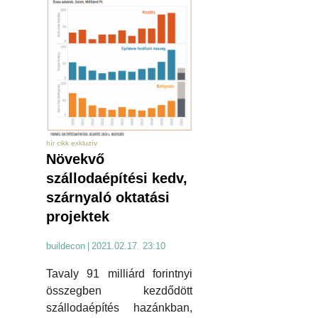
hír cikk exkluzív
Növekvő
szállodaépítési kedv,
szárnyaló oktatási
projektek
buildecon
|
2021.02.17. 23:10
Tavaly 91 milliárd forintnyi
összegben kezdődött
szállodaépítés hazánkban,