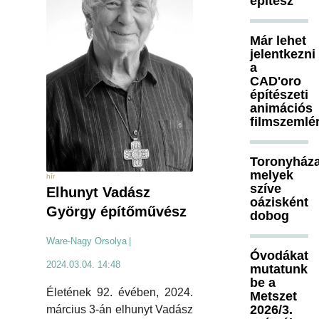
építész
Már lehet
jelentkezni
a
CAD'oro
építészeti
animációs
filmszemlé
Toronyháza
melyek
hír
szíve
Elhunyt Vadász
oázisként
György építőművész
dobog
Ware-Nagy Orsolya
|
Óvodákat
2024.03.04. 14:48
mutatunk
be a
Életének 92. évében, 2024.
Metszet
2026/3.
március 3-án elhunyt Vadász