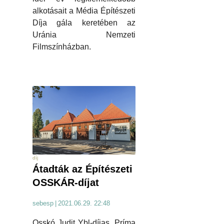
alkotásait a Média Építészeti
Díja gála keretében az
Uránia Nemzeti
Filmszínházban.
díj
Átadták az Építészeti
OSSKÁR-díjat
sebesp
|
2021.06.29. 22:48
Osskó Judit Ybl-díjas, Príma