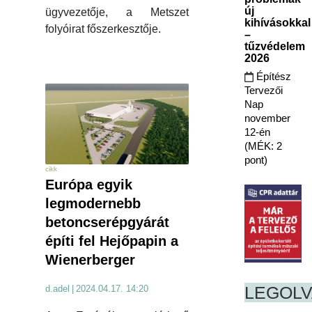
új
ügyvezetője, a Metszet
kihívásokkal
folyóirat főszerkesztője.
–
tűzvédelem
2026
Építész
Tervezői
Nap
november
12-én
(MÉK: 2
pont)
cikk
Európa egyik
legmodernebb
betoncserépgyárát
építi fel Hejőpapin a
Wienerberger
LEGOL
d.adel
|
2024.04.17. 14:20