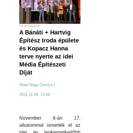
hír díj épületek
A Bánáti + Hartvig
Építész Iroda épülete
és Kopacz Hanna
terve nyerte az idei
Média Építészeti
Díját
Ware-Nagy Orsolya
|
2021.11.09. 13:49
November 6-án 17.
alkalommal ismerték el az
idei év legkiemelkedőbb