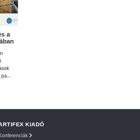
s a
mában
en
i
tások
 pa...
ARTIFEX KIADÓ
Konferenciák