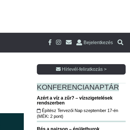
Bejelentkezés
Hírlevél-feliratkozás >
KONFERENCIA
NAPTÁR
Azért a víz a zűr? – vízszigetelések
rendszerben
Építész Tervezői Nap szeptember 17-én
(MÉK: 2 pont)
Rés a pajzson – épületburok