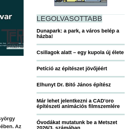
LEGOLVASOTTABB
Dunapark: a park, a város belép a
házba!
Csillagok alatt – egy kupola új élete
Petíció az építészet jövőjéért
Elhunyt Dr. Bitó János építész
Már lehet jelentkezni a CAD'oro
építészeti animációs filmszemlére
György
Óvodákat mutatunk be a Metszet
mében. Az
2026/3. számában