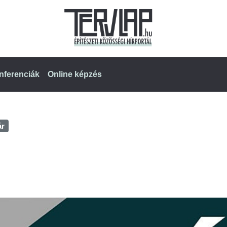
nferenciák
Online képzés
ár