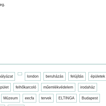
eg.
pályázat
london
beruházás
felújítás
épületek
pület
felhőkarcoló
műemlékvédelem
irodaház
Múzeum
eecfa
tervek
ELTINGA
Budapest