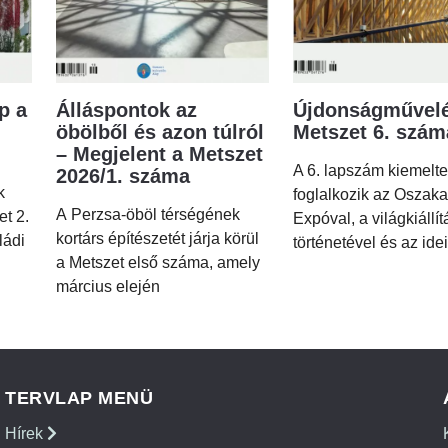
p a
Álláspontok az
Újdonságművelé
öbölből és azon túlról
Metszet 6. szá
– Megjelent a Metszet
A 6. lapszám kiemelt
2026/1. száma
k
foglalkozik az Oszaka
A Perzsa-öböl térségének
et 2.
Expóval, a világkiállí
kortárs építészetét járja körül
ládi
történetével és az idei
a Metszet első száma, amely
március elején
TERVLAP MENÜ
Hírek