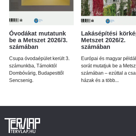
Óvodákat mutatunk
Lakásépítési körké
be a Metszet 2026/3.
Metszet 2026/2.
számában
számában
Csupa óvodaépület került 3.
Európai és magyar példá
számunkba, Tárnoktól
sorát mutatjuk be a Metsz
Dombóvárig, Budapesttől
számában – ezúttal a csa
Sencsenig.
házak és a több...