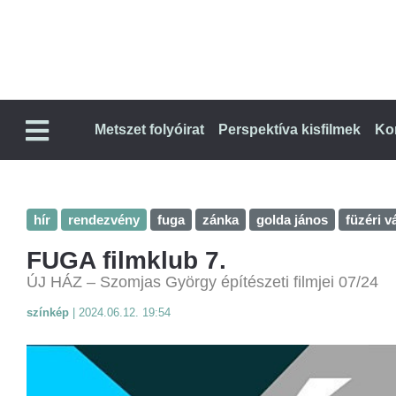
Metszet folyóirat
Perspektíva kisfilmek
Ko
hír
rendezvény
fuga
zánka
golda jános
füzéri v
FUGA filmklub 7.
ÚJ HÁZ – Szomjas György építészeti filmjei 07/24
színkép
|
2024.06.12. 19:54