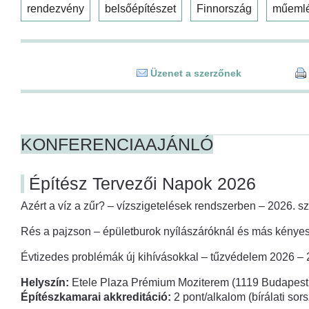
rendezvény
belsőépítészet
Finnország
műeml
Üzenet a szerzőnek
KONFERENCIAAJÁNLÓ
Építész Tervezői Napok 2026
Azért a víz a zűr? – vízszigetelések rendszerben – 2026. s
Rés a pajzson – épületburok nyílászáróknál és más kényes
Évtizedes problémák új kihívásokkal – tűzvédelem 2026 –
Helyszín:
Etele Plaza Prémium Moziterem (1119 Budapest,
Építészkamarai akkreditáció:
2 pont/alkalom (bírálati so