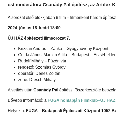
est moderátora Csanády Pál építész, az Artifex Ki
A sorozat első blokkjában 8 film – filmenként három építész
2024. június 18. kedd 18:00
ÚJ HÁZ építészeti filmsorozat 7.
Krizsán András – Zánka – Gyógynövény Központ
Golda János, Madzin Attila – Budapest – Erzsébet té
Rudolf Mihály – Füzéri vár
rendező: Szomjas György
operatőr: Dénes Zoltán
zene: Dresch Mihály
A vetítés után
Csanády Pál
építész, főszerkesztője beszélg
Bővebb információ: a
FUGA honlapján Filmklub–ÚJ HÁZ 
Helyszín:
FUGA – Budapesti Építészeti Központ 1052 Bud