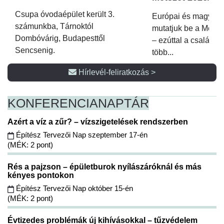
Csupa óvodaépület került 3.
Európai és magyar p
számunkba, Tárnoktól
mutatjuk be a Metsz
Dombóvárig, Budapesttől
– ezúttal a családi 
Sencsenig.
több...
Hírlevél-feliratkozás >
KONFERENCIA
NAPTÁR
Azért a víz a zűr? – vízszigetelések rendszerben
Építész Tervezői Nap szeptember 17-én
(MÉK: 2 pont)
Rés a pajzson – épületburok nyílászáróknál és más
kényes pontokon
Építész Tervezői Nap október 15-én
(MÉK: 2 pont)
Évtizedes problémák új kihívásokkal – tűzvédelem