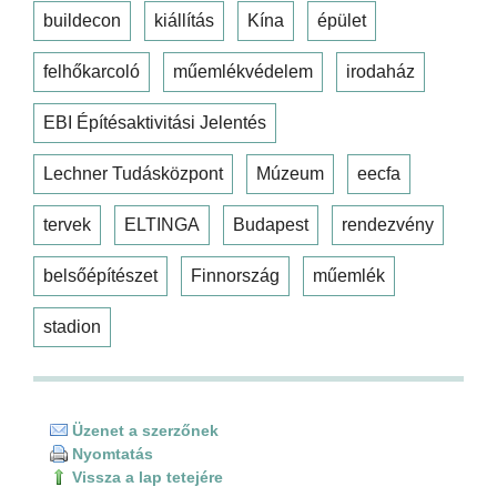
buildecon
kiállítás
Kína
épület
felhőkarcoló
műemlékvédelem
irodaház
EBI Építésaktivitási Jelentés
Lechner Tudásközpont
Múzeum
eecfa
tervek
ELTINGA
Budapest
rendezvény
belsőépítészet
Finnország
műemlék
stadion
Üzenet a szerzőnek
Nyomtatás
Vissza a lap tetejére