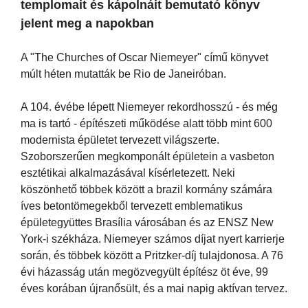
templomait és kápolnáit bemutató könyv
jelent meg a napokban
A "The Churches of Oscar Niemeyer" című könyvet
múlt héten mutatták be Rio de Janeiróban.
A 104. évébe lépett Niemeyer rekordhosszú - és még
ma is tartó - építészeti működése alatt több mint 600
modernista épületet tervezett világszerte.
Szoborszerűen megkomponált épületein a vasbeton
esztétikai alkalmazásával kísérletezett. Neki
köszönhető többek között a brazil kormány számára
íves betontömegekből tervezett emblematikus
épületegyüttes Brasília városában és az ENSZ New
York-i székháza. Niemeyer számos díjat nyert karrierje
során, és többek között a Pritzker-díj tulajdonosa. A 76
évi házasság után megözvegyült építész öt éve, 99
éves korában újranősült, és a mai napig aktívan tervez.