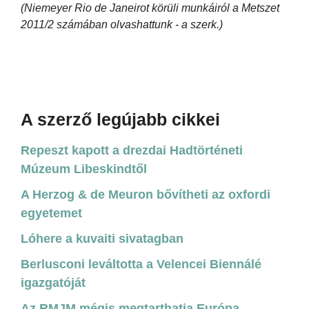
(Niemeyer Rio de Janeirot körüli munkáiról a Metszet
2011/2 számában olvashattunk - a szerk.)
A szerző legújabb cikkei
Repeszt kapott a drezdai Hadtörténeti
Múzeum Libeskindtől
A Herzog & de Meuron bővítheti az oxfordi
egyetemet
Lóhere a kuvaiti sivatagban
Berlusconi leváltotta a Velencei Biennálé
igazgatóját
Az RMJM mégis megtarthatja Európa