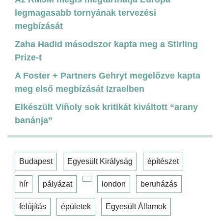
legmagasabb tornyának tervezési
megbízását
Zaha Hadid másodszor kapta meg a Stirling
Prize-t
A Foster + Partners Gehryt megelőzve kapta
meg első megbízását Izraelben
Elkészült Viñoly sok kritikát kiváltott “arany
banánja”
Budapest
Egyesült Királyság
építészet
hír
pályázat
london
beruházás
felújítás
épületek
Egyesült Államok