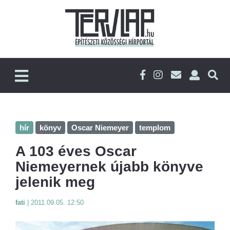
hír
könyv
Oscar Niemeyer
templom
A 103 éves Oscar
Niemeyernek újabb könyve
jelenik meg
fati
|
2011.09.05. 12:50