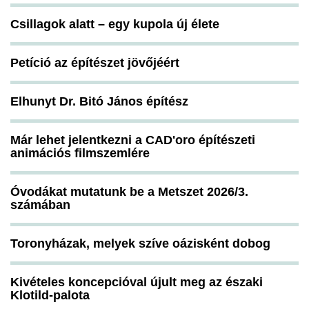
Csillagok alatt – egy kupola új élete
Petíció az építészet jövőjéért
Elhunyt Dr. Bitó János építész
Már lehet jelentkezni a CAD'oro építészeti
animációs filmszemlére
Óvodákat mutatunk be a Metszet 2026/3.
számában
Toronyházak, melyek szíve oázisként dobog
Kivételes koncepcióval újult meg az északi
Klotild-palota