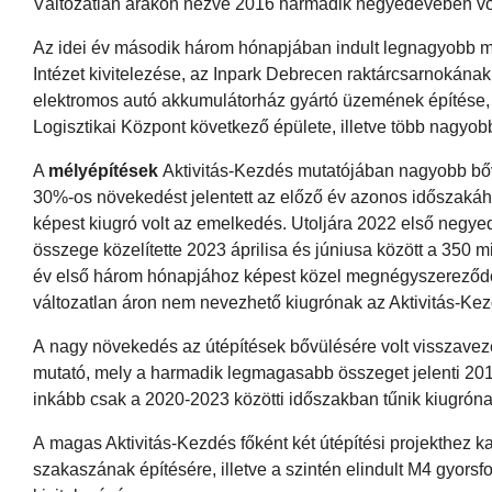
Változatlan árakon nézve 2016 harmadik negyedévében volt
Az idei év második három hónapjában indult legnagyobb ma
Intézet kivitelezése, az Inpark Debrecen raktárcsarnokán
elektromos autó akkumulátorház gyártó üzemének építése, 
Logisztikai Központ következő épülete, illetve több nagyo
A
mélyépítések
Aktivitás-Kezdés mutatójában nagyobb bőv
30%-os növekedést jelentett az előző év azonos időszakáh
képest kiugró volt az emelkedés. Utoljára 2022 első negy
összege közelítette 2023 áprilisa és júniusa között a 350 mi
év első három hónapjához képest közel megnégyszereződött
változatlan áron nem nevezhető kiugrónak az Aktivitás-Ke
A nagy növekedés az útépítések bővülésére volt visszavezet
mutató, mely a harmadik legmagasabb összeget jelenti 20
inkább csak a 2020-2023 közötti időszakban tűnik kiugróna
A magas Aktivitás-Kezdés főként két útépítési projekthez k
szakaszának építésére, illetve a szintén elindult M4 gyors