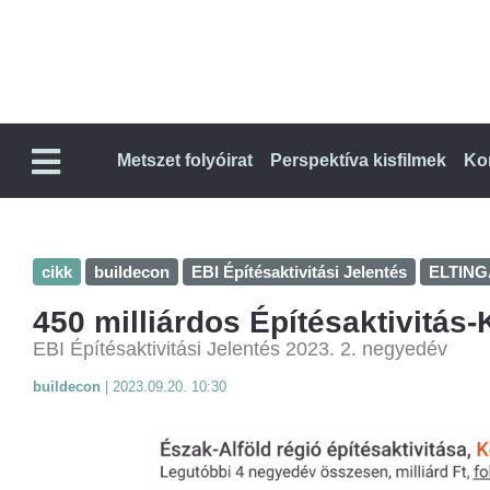
Metszet folyóirat
Perspektíva kisfilmek
Ko
cikk
buildecon
EBI Építésaktivitási Jelentés
ELTING
450 milliárdos Építésaktivitás
EBI Építésaktivitási Jelentés 2023. 2. negyedév
buildecon
|
2023.09.20. 10:30