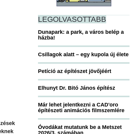
LEGOLVASOTTABB
Dunapark: a park, a város belép a
házba!
Csillagok alatt – egy kupola új élete
Petíció az építészet jövőjéért
Elhunyt Dr. Bitó János építész
Már lehet jelentkezni a CAD'oro
építészeti animációs filmszemlére
ezések
Óvodákat mutatunk be a Metszet
seknek
2026/3. számában