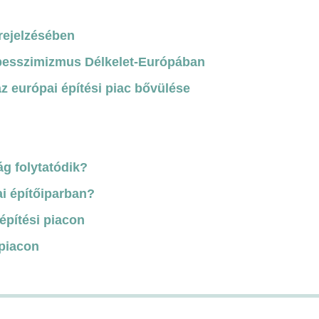
rejelzésében
pesszimizmus Délkelet-Európában
az európai építési piac bővülése
ág folytatódik?
i építőiparban?
építési piacon
 piacon