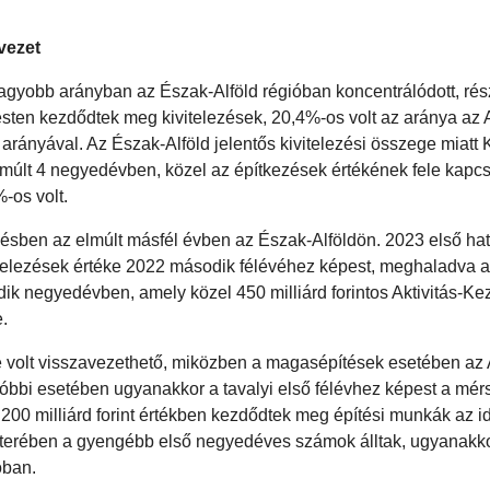
vezet
nagyobb arányban az Észak-Alföld régióban koncentrálódott, r
n kezdődtek meg kivitelezések, 20,4%-os volt az aránya az Ak
rányával. Az Észak-Alföld jelentős kivitelezési összege miatt K
lmúlt 4 negyedévben, közel az építkezések értékének fele kapcso
-os volt.
zdésben az elmúlt másfél évben az Észak-Alföldön. 2023 első hat
telezések értéke 2022 második félévéhez képest, meghaladva 
odik negyedévben, amely közel 450 milliárd forintos Aktivitás-K
.
 volt visszavezethető, miközben a magasépítések esetében az A
tóbbi esetében ugyanakkor a tavalyi első félévhez képest a mé
200 milliárd forint értékben kezdődtek meg építési munkák az id
terében a gyengébb első negyedéves számok álltak, ugyanakk
óban.