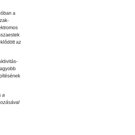
gióban a
zak-
lektromos
sszaestek
klődött az
tivitás-
nagyobb
építésének
s a
gozásával