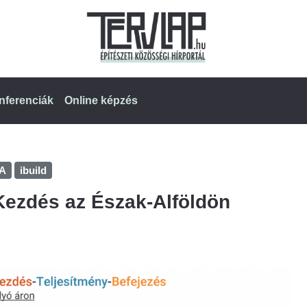
nferenciák
Online képzés
A
ibuild
-Kezdés az Észak-Alföldön