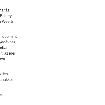
ajtási
Battery
a Weerts
 több mint
gyedévhez
orban,
t, az idei
est
ezdés
yanakkor
ös