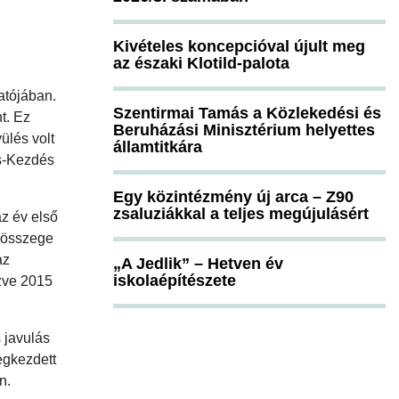
Kivételes koncepcióval újult meg
az északi Klotild-palota
atójában.
Szentirmai Tamás a Közlekedési és
nt. Ez
Beruházási Minisztérium helyettes
ülés volt
államtitkára
ás-Kezdés
Egy közintézmény új arca – Z90
zsaluziákkal a teljes megújulásért
z év első
 összege
az
„A Jedlik” – Hetven év
iskolaépítészete
zve 2015
 javulás
egkezdett
n.