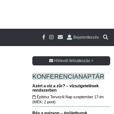
Bejelentkezés
Hírlevél-feliratkozás >
KONFERENCIA
NAPTÁR
Azért a víz a zűr? – vízszigetelések
rendszerben
Építész Tervezői Nap szeptember 17-én
(MÉK: 2 pont)
Rés a pajzson – épületburok