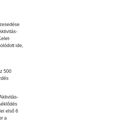
észesedése
tivitás-
elet-
lódott ide,
az 500
ezdés
ktivitás-
rséklődés
ei első 6
or a