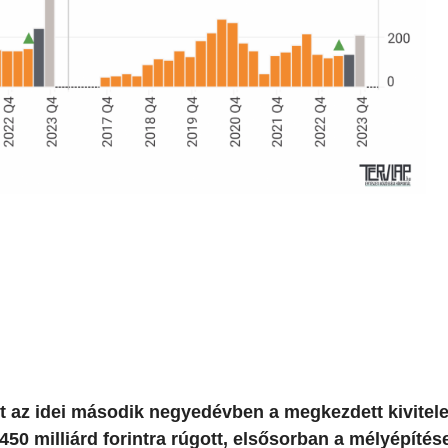
int az idei második negyedévben a megkezdett kivitel
450 milliárd forintra rúgott, elsősorban a mélyépíté