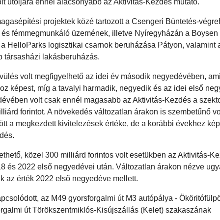
 utoljára ennél alacsonyabb az Aktivitás-Kezdés mutató.
gasépítési projektek közé tartozott a Csengeri Büntetés-végreh
ak és fémmegmunkáló üzemének, illetve Nyíregyházán a Boysen 
a HelloParks logisztikai csarnok beruházása Pátyon, valamint 
bb társasházi lakásberuházás.
ülés volt megfigyelhető az idei év második negyedévében, ami
oz képest, míg a tavalyi harmadik, negyedik és az idei első ne
edévében volt csak ennél magasabb az Aktivitás-Kezdés a szekt
lliárd forintot. A növekedés változatlan árakon is szembetűnő vol
 a megkezdett kivitelezések értéke, de a korábbi évekhez kép
zdés.
hető, közel 300 milliárd forintos volt esetükben az Aktivitás-K
18 és 2022 első negyedévei után. Változatlan árakon nézve ug
k az érték 2022 első negyedéve mellett.
apcsolódott, az M49 gyorsforgalmi út M3 autópálya - Ököritófülp
forgalmi út Törökszentmiklós-Kisújszállás (Kelet) szakaszának