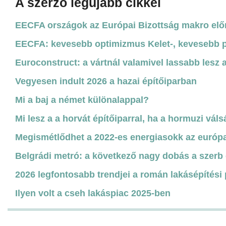
A szerző legújabb cikkei
EECFA országok az Európai Bizottság makro elő
EECFA: kevesebb optimizmus Kelet-, kevesebb 
Euroconstruct: a vártnál valamivel lassabb lesz 
Vegyesen indult 2026 a hazai építőiparban
Mi a baj a német különalappal?
Mi lesz a a horvát építőiparral, ha a hormuzi váls
Megismétlődhet a 2022-es energiasokk az európa
Belgrádi metró: a következő nagy dobás a szerb 
2026 legfontosabb trendjei a román lakásépítési
Ilyen volt a cseh lakáspiac 2025-ben