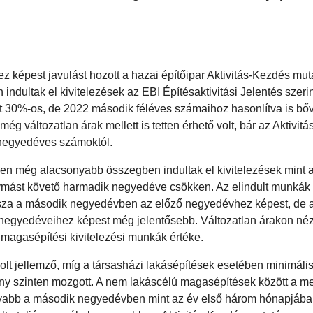
képest javulást hozott a hazai építőipar Aktivitás-Kezdés mut
n indultak el kivitelezések az EBI Építésaktivitási Jelentés szeri
t 30%-os, de 2022 második féléves számaihoz hasonlítva is bőv
 változatlan árak mellett is tetten érhető volt, bár az Aktivit
ő negyedéves számoktól.
n még alacsonyabb összegben indultak el kivitelezések mint a
ymást követő harmadik negyedéve csökken. Az elindult munkák
t vissza a második negyedévben az előző negyedévhez képest, de 
egyedéveihez képest még jelentősebb. Változatlan árakon né
t magasépítési kivitelezési munkák értéke.
t jellemző, míg a társasházi lakásépítések esetében minimális
ony szinten mozgott. A nem lakáscélú magasépítések között a m
onyabb a második negyedévben mint az év első három hónapjába