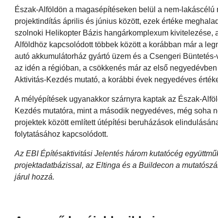
Észak-Alföldön a magasépítéseken belül a nem-lakáscélú 
projektindítás április és június között, ezek értéke meghalad
szolnoki Helikopter Bázis hangárkomplexum kivitelezése, 
Alföldhöz kapcsolódott többek között a korábban már a leg
autó akkumulátorház gyártó üzem és a Csengeri Büntetés-vé
az idén a régióban, a csökkenés már az első negyedévben 
Aktivitás-Kezdés mutató, a korábbi évek negyedéves értéke
A mélyépítések ugyanakkor szárnyra kaptak az Észak-Alföld
Kezdés mutatóra, mint a második negyedéves, még soha ne
projektek között említett útépítési beruházások elindulásá
folytatásához kapcsolódott.
Az EBI Építésaktivitási Jelentés három kutatócég együttm
projektadatbázissal, az Eltinga és a Buildecon a mutatósz
járul hozzá.