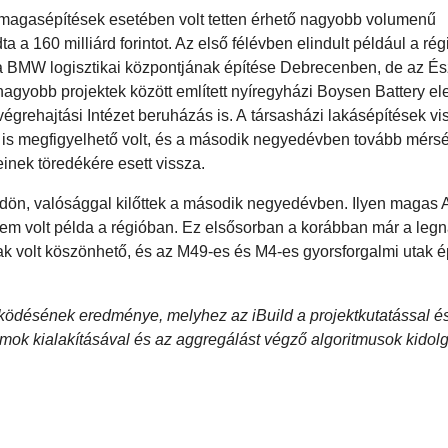
magasépítések esetében volt tetten érhető nagyobb volumenű
ta a 160 milliárd forintot. Az első félévben elindult például a ré
a BMW logisztikai központjának építése Debrecenben, de az És
nagyobb projektek között említett nyíregyházi Boysen Battery e
grehajtási Intézet beruházás is. A társasházi lakásépítések vi
is megfigyelhető volt, és a második negyedévben tovább mérsé
inek töredékére esett vissza.
ön, valósággal kilőttek a második negyedévben. Ilyen magas Ak
m volt példa a régióban. Ez elsősorban a korábban már a leg
nak volt köszönhető, és az M49-es és M4-es gyorsforgalmi utak 
űködésének eredménye, melyhez az iBuild a projektkutatással é
ámok kialakításával és az aggregálást végző algoritmusok kidol