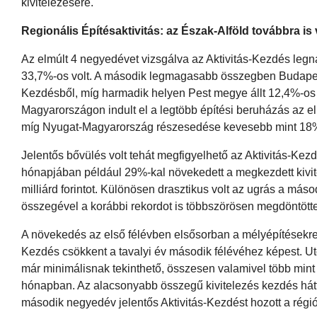
kivitelezésére.
Regionális Építésaktivitás: az Észak-Alföld továbbra is 
Az elmúlt 4 negyedévet vizsgálva az Aktivitás-Kezdés leg
33,7%-os volt. A második legmagasabb összegben Budapeste
Kezdésből, míg harmadik helyen Pest megye állt 12,4%-os a
Magyarországon indult el a legtöbb építési beruházás az e
míg Nyugat-Magyarország részesedése kevesebb mint 18%
Jelentős bővülés volt tehát megfigyelhető az Aktivitás-Ke
hónapjában például 29%-kal növekedett a megkezdett kivi
milliárd forintot. Különösen drasztikus volt az ugrás a más
összegével a korábbi rekordot is többszörösen megdöntötte
A növekedés az első félévben elsősorban a mélyépítésekre
Kezdés csökkent a tavalyi év második félévéhez képest. U
már minimálisnak tekinthető, összesen valamivel több mint 
hónapban. Az alacsonyabb összegű kivitelezés kezdés hát
második negyedév jelentős Aktivitás-Kezdést hozott a régi