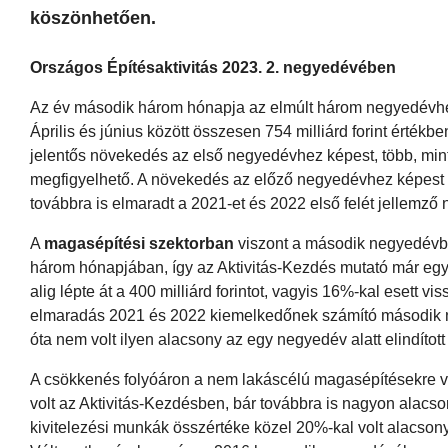
köszönhetően.
Országos Építésaktivitás 2023. 2. negyedévében
Az év második három hónapja az elmúlt három negyedévhez 
Április és június között összesen 754 milliárd forint értékbe
jelentős növekedés az első negyedévhez képest, több, min
megfigyelhető. A növekedés az előző negyedévhez képest még
továbbra is elmaradt a 2021-et és 2022 első felét jellemz
A
magasépítési szektorban
viszont a második negyedévbe
három hónapjában, így az Aktivitás-Kezdés mutató már eg
alig lépte át a 400 milliárd forintot, vagyis 16%-kal eset
elmaradás 2021 és 2022 kiemelkedőnek számító második n
óta nem volt ilyen alacsony az egy negyedév alatt elindítot
A csökkenés folyóáron a nem lakáscélú magasépítésekre vol
volt az Aktivitás-Kezdésben, bár továbbra is nagyon alacs
kivitelezési munkák összértéke közel 20%-kal volt alacs