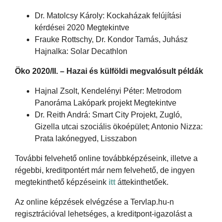
Dr. Matolcsy Károly: Kockaházak felújítási
kérdései 2020 Megtekintve
Frauke Rottschy, Dr. Kondor Tamás, Juhász
Hajnalka: Solar Decathlon
Öko 2020/II. – Hazai és külföldi megvalósult példák
Hajnal Zsolt, Kendelényi Péter: Metrodom
Panoráma Lakópark projekt Megtekintve
Dr. Reith Andrá: Smart City Projekt, Zugló,
Gizella utcai szociális ökoépület; Antonio Nizza:
Prata lakónegyed, Lisszabon
További felvehető online továbbképzéseink, illetve a
régebbi, kreditpontért már nem felvehető, de ingyen
megtekinthető képzéseink
itt
áttekinthetőek.
Az online képzések elvégzése a Tervlap.hu-n
regisztrációval lehetséges, a kreditpont-igazolást a