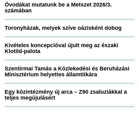
Óvodákat mutatunk be a Metszet 2026/3.
számában
Toronyházak, melyek szíve oázisként dobog
Kivételes koncepcióval újult meg az északi
Klotild-palota
Szentirmai Tamás a Közlekedési és Beruházási
Minisztérium helyettes államtitkára
Egy közintézmény új arca – Z90 zsaluziákkal a
teljes megújulásért