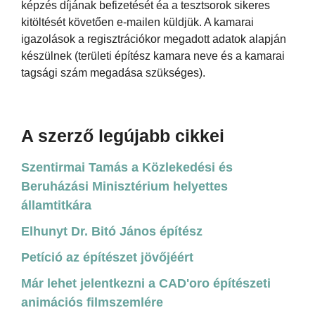
képzés díjának befizetését éa a tesztsorok sikeres
kitöltését követően e-mailen küldjük. A kamarai
igazolások a regisztrációkor megadott adatok alapján
készülnek (területi építész kamara neve és a kamarai
tagsági szám megadása szükséges).
A szerző legújabb cikkei
Szentirmai Tamás a Közlekedési és
Beruházási Minisztérium helyettes
államtitkára
Elhunyt Dr. Bitó János építész
Petíció az építészet jövőjéért
Már lehet jelentkezni a CAD'oro építészeti
animációs filmszemlére