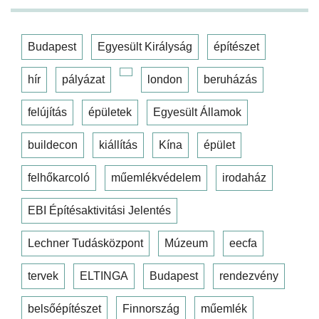
Budapest
Egyesült Királyság
építészet
hír
pályázat
london
beruházás
felújítás
épületek
Egyesült Államok
buildecon
kiállítás
Kína
épület
felhőkarcoló
műemlékvédelem
irodaház
EBI Építésaktivitási Jelentés
Lechner Tudásközpont
Múzeum
eecfa
tervek
ELTINGA
Budapest
rendezvény
belsőépítészet
Finnország
műemlék