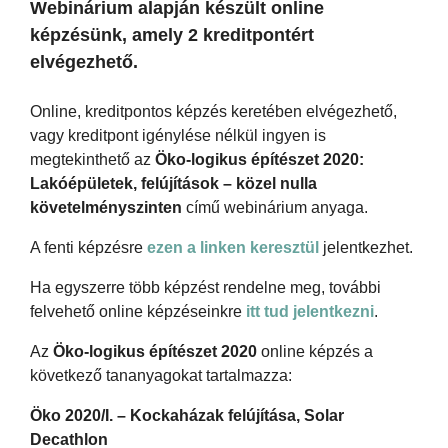
Webinárium alapján készült online
képzésünk, amely 2 kreditpontért
elvégezhető.
Online, kreditpontos képzés keretében elvégezhető,
vagy kreditpont igénylése nélkül ingyen is
megtekinthető az
Öko-logikus építészet 2020:
Lakóépületek, felújítások – közel nulla
követelményszinten
című webinárium anyaga.
A fenti képzésre
ezen a linken keresztül
jelentkezhet.
Ha egyszerre több képzést rendelne meg, további
felvehető online képzéseinkre
itt tud jelentkezni
.
Az
Öko-logikus építészet 2020
online képzés a
következő tananyagokat tartalmazza:
Öko 2020/I. – Kockaházak felújítása, Solar
Decathlon