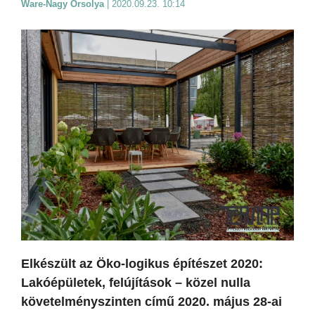
Ware-Nagy Orsolya
|
2020.09.23. 10:14
Elkészült az Öko-logikus építészet 2020:
Lakóépületek, felújítások – közel nulla
követelményszinten című 2020. május 28-ai