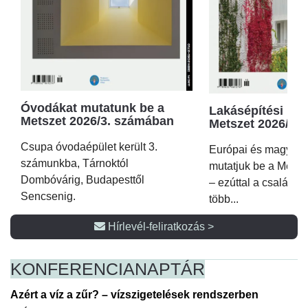
Óvodákat mutatunk be a
Lakásépítési kör
Metszet 2026/3. számában
Metszet 2026/2.
Csupa óvodaépület került 3.
Európai és magyar p
számunkba, Tárnoktól
mutatjuk be a Metsz
Dombóvárig, Budapesttől
– ezúttal a családi 
Sencsenig.
több...
Hírlevél-feliratkozás >
KONFERENCIA
NAPTÁR
Azért a víz a zűr? – vízszigetelések rendszerben