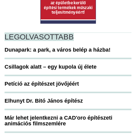
LEGOLVASOTTABB
Dunapark: a park, a város belép a házba!
Csillagok alatt – egy kupola új élete
Petíció az építészet jövőjéért
Elhunyt Dr. Bitó János építész
Már lehet jelentkezni a CAD'oro építészeti
animációs filmszemlére