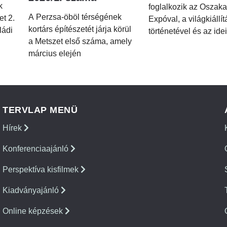
k
foglalkozik az Oszaka
A Perzsa-öböl térségének
et 2.
Expóval, a világkiállí
kortárs építészetét járja körül
ládi
történetével és az idei
a Metszet első száma, amely
március elején
TERVLAP MENÜ
Hírek
Konferenciaajánló
Perspektíva kisfilmek
Kiadványajánló
Online képzések