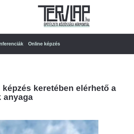
nferenciák
Online képzés
 képzés keretében elérhető a
k anyaga