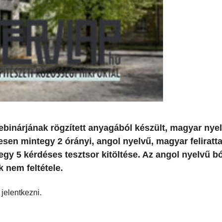
binárjának rögzített anyagából készült, magyar nye
esen mintegy 2 órányi, angol nyelvű, magyar feliratta
egy 5 kérdéses tesztsor kitöltése. Az angol nyelvű 
 nem feltétele.
 jelentkezni.