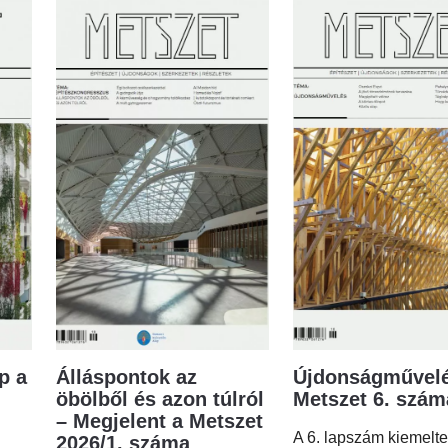
p a
Álláspontok az
Újdonságművelé
öbölből és azon túlról
Metszet 6. szá
– Megjelent a Metszet
A 6. lapszám kiemelt
2026/1. száma