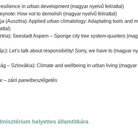
esilience in urban development (magyar nyelvű felirattal)
ynote: How not to demolish (magyar nyelvű felirattal)
a (Ausztria): Applied urban climatology: Adaptating tools and 
attal)
tria): Seestadt Aspern – Sponge city tree system-quarters (mag
c): Let’s talk about responsibility! Sorry, we have to (magyar n
ág – Szlovákia): Climate and wellbeing in urban living (magyar
r – záró panelbeszélgetés
nisztérium helyettes államtitkára