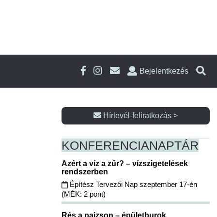
Bejelentkezés
Hírlevél-feliratkozás >
KONFERENCIA
NAPTÁR
Azért a víz a zűr? – vízszigetelések
rendszerben
Építész Tervezői Nap szeptember 17-én
(MÉK: 2 pont)
Rés a pajzson – épületburok