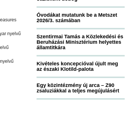
Óvodákat mutatunk be a Metszet
measures
2026/3. számában
yar nyelvű
Szentirmai Tamás a Közlekedési és
Beruházási Minisztérium helyettes
államtitkára
yelvű
 nyelvű
Kivételes koncepcióval újult meg
az északi Klotild-palota
Egy közintézmény új arca – Z90
zsaluziákkal a teljes megújulásért