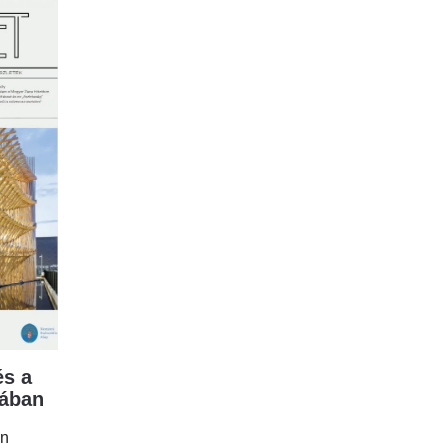
s a
mában
en