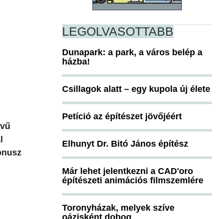
LEGOLVASOTTABB
Dunapark: a park, a város belép a
házba!
Csillagok alatt – egy kupola új élete
Petíció az építészet jövőjéért
lvű
l
Elhunyt Dr. Bitó János építész
bónusz
Már lehet jelentkezni a CAD'oro
építészeti animációs filmszemlére
Toronyházak, melyek szíve
oázisként dobog