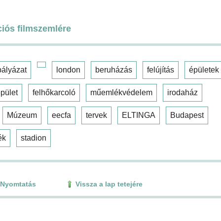
ciós filmszemlére
pályázat
london
beruházás
felújítás
épületek
pület
felhőkarcoló
műemlékvédelem
irodaház
Múzeum
eecfa
tervek
ELTINGA
Budapest
ék
stadion
Nyomtatás
Vissza a lap tetejére