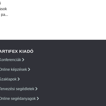
i
tások
 pa...
ARTIFEX KIADÓ
Konferenciák
Online képzések
Szaklapok
Tervezési segédletek
Online segédanyagok