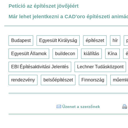
Petíció az építészet jövőjéért
Már lehet jelentkezni a CAD'oro építészeti animá
Budapest
Egyesült Királyság
építészet
hír
Egyesült Államok
buildecon
kiállítás
Kína
é
EBI Építésaktivitási Jelentés
Lechner Tudásközpont
rendezvény
belsőépítészet
Finnország
műeml
Üzenet a szerzőnek