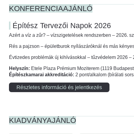
KONFERENCIAAJÁNLÓ
Építész Tervezői Napok 2026
Azért a víz a zűr? – vízszigetelések rendszerben – 2026. s
Rés a pajzson – épületburok nyílászáróknál és más kényes
Évtizedes problémák új kihívásokkal – tűzvédelem 2026 –
Helyszín:
Etele Plaza Prémium Moziterem (1119 Budapest,
Építészkamarai akkreditáció:
2 pont/alkalom (bírálati so
Részletes információ és jelentkezés
KIADVÁNYAJÁNLÓ