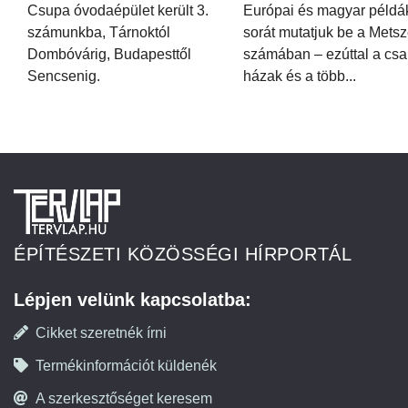
Csupa óvodaépület került 3.
Európai és magyar példá
számunkba, Tárnoktól
sorát mutatjuk be a Metsz
Dombóvárig, Budapesttől
számában – ezúttal a csa
Sencsenig.
házak és a több...
ÉPÍTÉSZETI KÖZÖSSÉGI HÍRPORTÁL
Lépjen velünk kapcsolatba:
Cikket szeretnék írni
Termékinformációt küldenék
A szerkesztőséget keresem