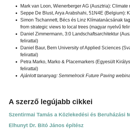
Mark van Loon, Wienerberger AG (Ausztria): Climate r
Seppe De Blust, Arya Arabshahi, 51N4E (Belgium): Ke
Simon Tschannett, Bécs és Linz Klímatanácsának tagj
from strategic views to local trees (magyar nyelvű felir
Daniel Zimmermann, 3:0 Landschaftsarchitektur (Ausz
felirattal)
Daniel Baur, Bern University of Applied Sciences (Sváj
felirattal)
Petra Marko, Marko & Placemarkers (Egyesült Királys
felirattal)
Ajánlott tananyag: Semmelrock Future Paving webina
A szerző legújabb cikkei
Szentirmai Tamás a Közlekedési és Beruházási Mi
Elhunyt Dr. Bitó János építész