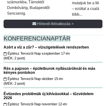
számunkba, Tárnoktól
mutatjuk be a Metsz
Dombóvárig, Budapesttől
– ezúttal a családi 
Sencsenig.
több...
Hírlevél-feliratkozás >
KONFERENCIA
NAPTÁR
Azért a víz a zűr? – vízszigetelések rendszerben
Építész Tervezői Nap szeptember 17-én
(MÉK: 2 pont)
Rés a pajzson – épületburok nyílászáróknál és más
kényes pontokon
Építész Tervezői Nap október 15-én
(MÉK: 2 pont)
Évtizedes problémák új kihívásokkal – tűzvédelem
2026
Építész Tervezői Nap november 12-én