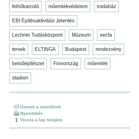
felhőkarcoló
műemlékvédelem
irodaház
EBI Építésaktivitási Jelentés
Lechner Tudásközpont
Múzeum
eecfa
tervek
ELTINGA
Budapest
rendezvény
belsőépítészet
Finnország
műemlék
stadion
Üzenet a szerzőnek
Nyomtatás
Vissza a lap tetejére