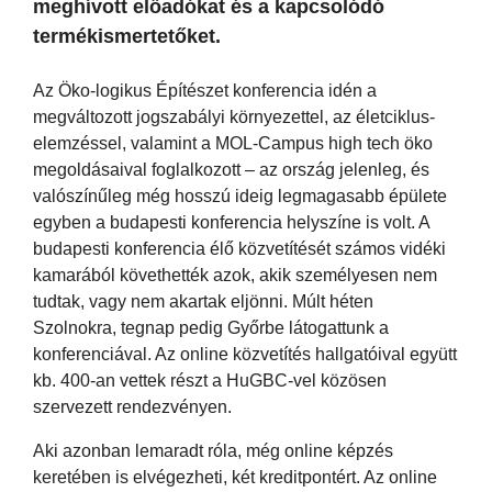
meghívott előadókat és a kapcsolódó
termékismertetőket.
Az Öko-logikus Építészet konferencia idén a
megváltozott jogszabályi környezettel, az életciklus-
elemzéssel, valamint a MOL-Campus high tech öko
megoldásaival foglalkozott – az ország jelenleg, és
valószínűleg még hosszú ideig legmagasabb épülete
egyben a budapesti konferencia helyszíne is volt. A
budapesti konferencia élő közvetítését számos vidéki
kamarából követhették azok, akik személyesen nem
tudtak, vagy nem akartak eljönni. Múlt héten
Szolnokra, tegnap pedig Győrbe látogattunk a
konferenciával. Az online közvetítés hallgatóival együtt
kb. 400-an vettek részt a HuGBC-vel közösen
szervezett rendezvényen.
Aki azonban lemaradt róla, még online képzés
keretében is elvégezheti, két kreditpontért. Az online