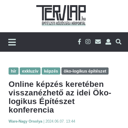
hír
exkluzív
képzés
öko-logikus építészet
Online képzés keretében
visszanézhető az idei Öko-
logikus Építészet
konferencia
Ware-Nagy Orsolya
|
2024.06.07. 13:44