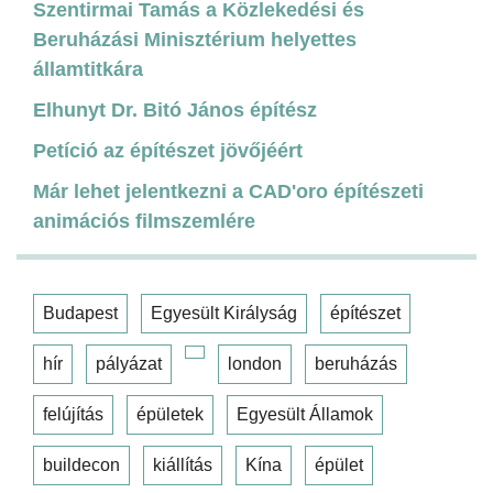
Szentirmai Tamás a Közlekedési és
Beruházási Minisztérium helyettes
államtitkára
Elhunyt Dr. Bitó János építész
Petíció az építészet jövőjéért
Már lehet jelentkezni a CAD'oro építészeti
animációs filmszemlére
Budapest
Egyesült Királyság
építészet
hír
pályázat
london
beruházás
felújítás
épületek
Egyesült Államok
buildecon
kiállítás
Kína
épület