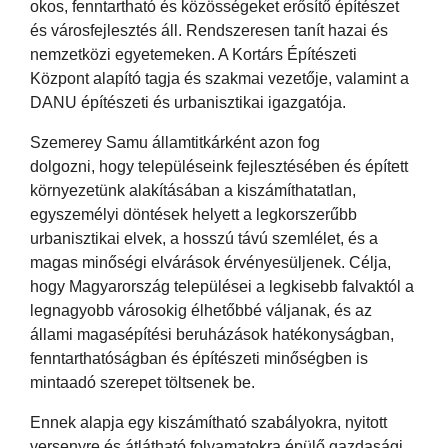
okos, fenntartható és közösségeket erősítő építészet
és városfejlesztés áll. Rendszeresen tanít hazai és
nemzetközi egyetemeken. A Kortárs Építészeti
Központ alapító tagja és szakmai vezetője, valamint a
DANU építészeti és urbanisztikai igazgatója.
Szemerey Samu államtitkárként azon fog
dolgozni, hogy településeink fejlesztésében és épített
környezetünk alakításában a kiszámíthatatlan,
egyszemélyi döntések helyett a legkorszerűbb
urbanisztikai elvek, a hosszú távú szemlélet, és a
magas minőségi elvárások érvényesüljenek. Célja,
hogy Magyarország települései a legkisebb falvaktól a
legnagyobb városokig élhetőbbé váljanak, és az
állami magasépítési beruházások hatékonyságban,
fenntarthatóságban és építészeti minőségben is
mintaadó szerepet töltsenek be.
Ennek alapja egy kiszámítható szabályokra, nyitott
versenyre és átlátható folyamatokra épülő gazdasági