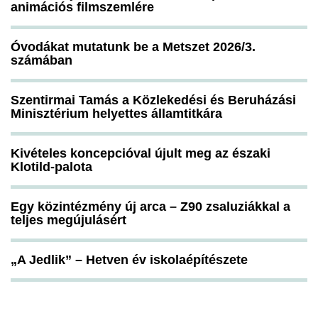
animációs filmszemlére
Óvodákat mutatunk be a Metszet 2026/3.
számában
Szentirmai Tamás a Közlekedési és Beruházási
Minisztérium helyettes államtitkára
Kivételes koncepcióval újult meg az északi
Klotild-palota
Egy közintézmény új arca – Z90 zsaluziákkal a
teljes megújulásért
„A Jedlik” – Hetven év iskolaépítészete