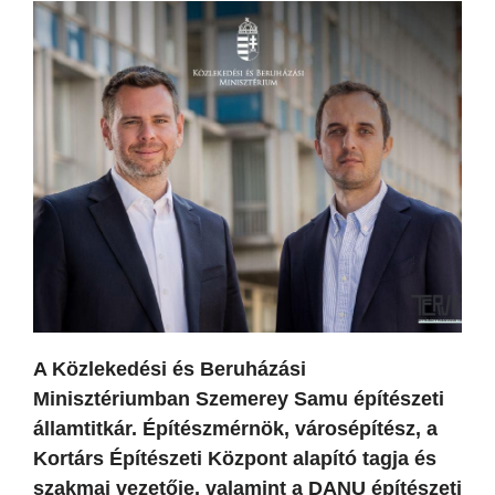
A Közlekedési és Beruházási
Minisztériumban Szemerey Samu építészeti
államtitkár. Építészmérnök, városépítész, a
Kortárs Építészeti Központ alapító tagja és
szakmai vezetője, valamint a DANU építészeti