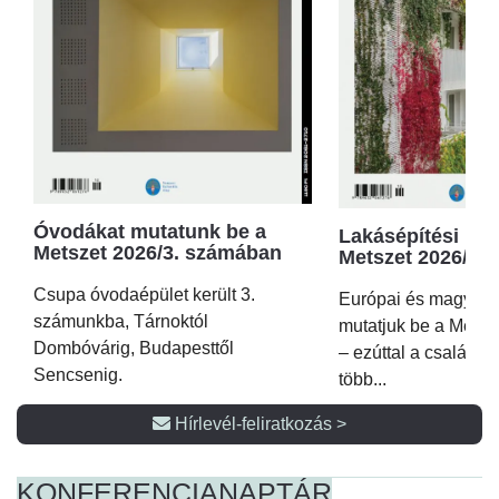
Óvodákat mutatunk be a
Lakásépítési kör
Metszet 2026/3. számában
Metszet 2026/2.
Csupa óvodaépület került 3.
Európai és magyar p
számunkba, Tárnoktól
mutatjuk be a Metsz
Dombóvárig, Budapesttől
– ezúttal a családi 
Sencsenig.
több...
Hírlevél-feliratkozás >
KONFERENCIA
NAPTÁR