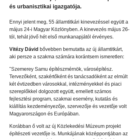
és urbanisztikai igazgatója.
Ennyi jelent meg, 55 államtitkári kinevezéssel együtt a
május 24-i Magyar Közlönyben. A kinevezés május 26-
tól, tehát jövő hét első munkanapjától érvényes.
Vitézy Dávid
bővebben bemutatta az új államtitkárt,
aki persze a szakma számára korántsem ismeretlen:
"Szemerey Samu építészmérnök, városépítész.
Tervezőként, szakértőként és tanácsadóként az elmúlt
két évtizedben városokkal, intézményekkel és piaci
szereplőkkel dolgozott együtt, emellett számos
fejlesztési program, szakmai esemény, kutatás és
kiállítás kezdeményezője, szervezője és vezetője volt
Magyarországon és Európában.
Korábban ő volt az új Közlekedési Múzeum projekt
építészeti vezetője is. Munkájának középpontjában az