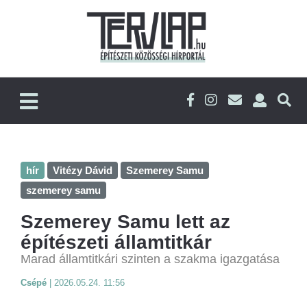
hír
Vitézy Dávid
Szemerey Samu
szemerey samu
Szemerey Samu lett az
építészeti államtitkár
Marad államtitkári szinten a szakma igazgatása
Csépé
|
2026.05.24. 11:56