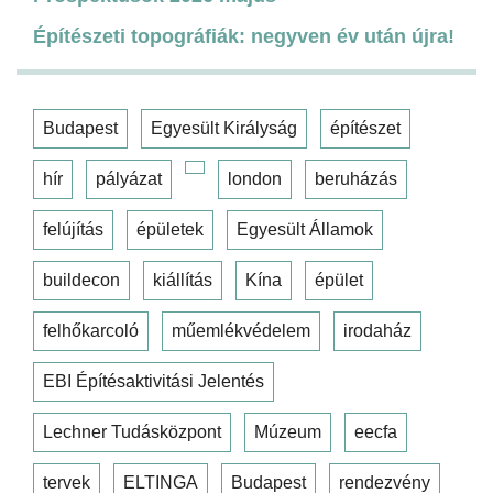
Építészeti topográfiák: negyven év után újra!
Budapest
Egyesült Királyság
építészet
hír
pályázat
london
beruházás
felújítás
épületek
Egyesült Államok
buildecon
kiállítás
Kína
épület
felhőkarcoló
műemlékvédelem
irodaház
EBI Építésaktivitási Jelentés
Lechner Tudásközpont
Múzeum
eecfa
tervek
ELTINGA
Budapest
rendezvény