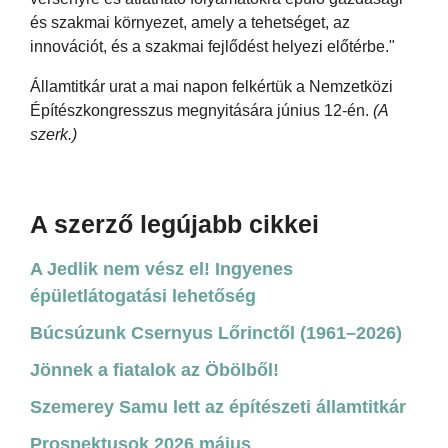
és szakmai környezet, amely a tehetséget, az
innovációt, és a szakmai fejlődést helyezi előtérbe."
Államtitkár urat a mai napon felkértük a Nemzetközi
Építészkongresszus megnyitására június 12-én.
(A
szerk.)
A szerző legújabb cikkei
A Jedlik nem vész el! Ingyenes
épületlátogatási lehetőség
Búcsúzunk Csernyus Lőrinctől (1961–2026)
Jönnek a fiatalok az Öbölből!
Szemerey Samu lett az építészeti államtitkár
Prospektusok 2026 május