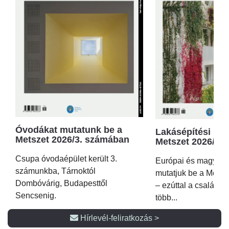
Óvodákat mutatunk be a
Lakásépítési kör
Metszet 2026/3. számában
Metszet 2026/2.
Csupa óvodaépület került 3.
Európai és magyar p
számunkba, Tárnoktól
mutatjuk be a Metsz
Dombóvárig, Budapesttől
– ezúttal a családi 
Sencsenig.
több...
Hírlevél-feliratkozás >