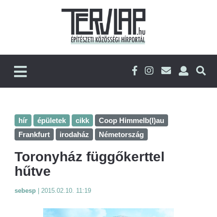
hír
épületek
cikk
Coop Himmelb(l)au
Frankfurt
irodaház
Németország
Toronyház függőkerttel
hűtve
sebesp
|
2015.02.10. 11:19