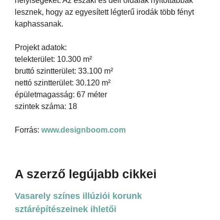
helyiségeket. Az északi és déli oldalak nyitottabbak
lesznek, hogy az egyesített légterű irodák több fényt
kaphassanak.
Projekt adatok:
telekterület: 10.300 m²
bruttó szintterület: 33.100 m²
nettó szintterület: 30.120 m²
épületmagasság: 67 méter
szintek száma: 18
Forrás:
www.designboom.com
A szerző legújabb cikkei
Vasarely színes illúziói korunk
sztárépítészeinek ihletői