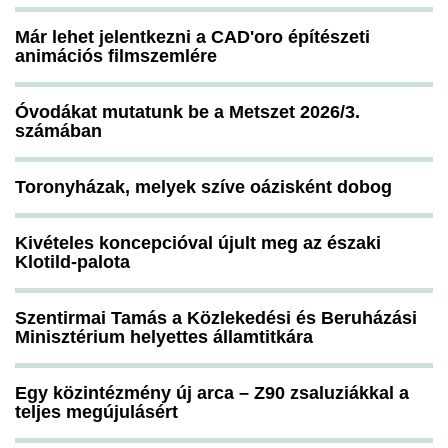
Már lehet jelentkezni a CAD'oro építészeti
animációs filmszemlére
Óvodákat mutatunk be a Metszet 2026/3.
számában
Toronyházak, melyek szíve oázisként dobog
Kivételes koncepcióval újult meg az északi
Klotild-palota
Szentirmai Tamás a Közlekedési és Beruházási
Minisztérium helyettes államtitkára
Egy közintézmény új arca – Z90 zsaluziákkal a
teljes megújulásért