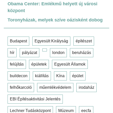
Obama Center: Emlékmű helyett új városi
központ
Toronyházak, melyek szíve oázisként dobog
Budapest
Egyesült Királyság
építészet
hír
pályázat
london
beruházás
felújítás
épületek
Egyesült Államok
buildecon
kiállítás
Kína
épület
felhőkarcoló
műemlékvédelem
irodaház
EBI Építésaktivitási Jelentés
Lechner Tudásközpont
Múzeum
eecfa