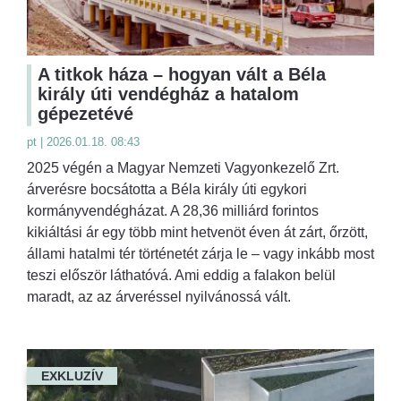
A titkok háza – hogyan vált a Béla
király úti vendégház a hatalom
gépezetévé
pt | 2026.01.18. 08:43
2025 végén a Magyar Nemzeti Vagyonkezelő Zrt.
árverésre bocsátotta a Béla király úti egykori
kormányvendégházat. A 28,36 milliárd forintos
kikiáltási ár egy több mint hetvenöt éven át zárt, őrzött,
állami hatalmi tér történetét zárja le – vagy inkább most
teszi először láthatóvá. Ami eddig a falakon belül
maradt, az az árveréssel nyilvánossá vált.
EXKLUZÍV