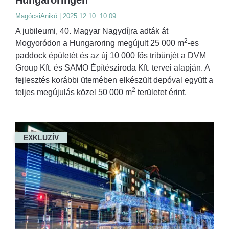
Hungaroringen
MagócsiAnikó | 2025.12.10. 10:09
A jubileumi, 40. Magyar Nagydíjra adták át
2
Mogyoródon a Hungaroring megújult 25 000 m
-es
paddock épületét és az új 10 000 fős tribünjét a DVM
Group Kft. és SAMO Építésziroda Kft. tervei alapján. A
fejlesztés korábbi ütemében elkészült depóval együtt a
2
teljes megújulás közel 50 000 m
területet érint.
EXKLUZÍV