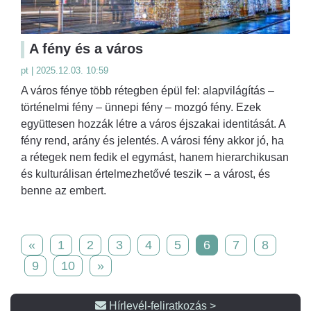
A fény és a város
pt | 2025.12.03. 10:59
A város fénye több rétegben épül fel: alapvilágítás –
történelmi fény – ünnepi fény – mozgó fény. Ezek
együttesen hozzák létre a város éjszakai identitását. A
fény rend, arány és jelentés. A városi fény akkor jó, ha
a rétegek nem fedik el egymást, hanem hierarchikusan
és kulturálisan értelmezhetővé teszik – a várost, és
benne az embert.
«
1
2
3
4
5
6
7
8
9
10
»
Hírlevél-feliratkozás >