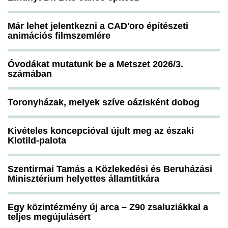
Már lehet jelentkezni a CAD'oro építészeti
animációs filmszemlére
Óvodákat mutatunk be a Metszet 2026/3.
számában
Toronyházak, melyek szíve oázisként dobog
Kivételes koncepcióval újult meg az északi
Klotild-palota
Szentirmai Tamás a Közlekedési és Beruházási
Minisztérium helyettes államtitkára
Egy közintézmény új arca – Z90 zsaluziákkal a
teljes megújulásért