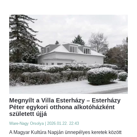
Megnyílt a Villa Esterházy – Esterházy
Péter egykori otthona alkotóházként
született újjá
Ware-Nagy Orsolya | 2026.01.22. 22:43
A Magyar Kultúra Napján ünnepélyes keretek között