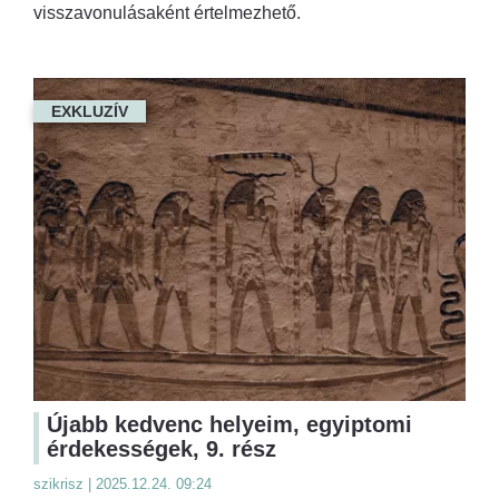
visszavonulásaként értelmezhető.
EXKLUZÍV
Újabb kedvenc helyeim, egyiptomi
érdekességek, 9. rész
szikrisz | 2025.12.24. 09:24