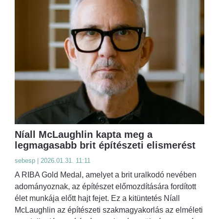
Níall McLaughlin kapta meg a
legmagasabb brit építészeti elismerést
sebesp | 2026.01.31. 11:11
A RIBA Gold Medal, amelyet a brit uralkodó nevében
adományoznak, az építészet előmozdítására fordított
élet munkája előtt hajt fejet. Ez a kitüntetés Níall
McLaughlin az építészeti szakmagyakorlás az elméleti