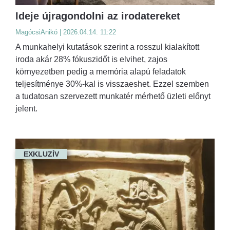
Ideje újragondolni az irodatereket
MagócsiAnikó | 2026.04.14. 11:22
A munkahelyi kutatások szerint a rosszul kialakított
iroda akár 28% fókuszidőt is elvihet, zajos
környezetben pedig a memória alapú feladatok
teljesítménye 30%-kal is visszaeshet. Ezzel szemben
a tudatosan szervezett munkatér mérhető üzleti előnyt
jelent.
EXKLUZÍV