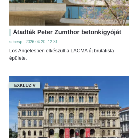
Átadták Peter Zumthor betonkígyóját
sebesp | 2026.04.20. 12:31
Los Angelesben elkészült a LACMA új brutalista
épülete.
EXKLUZÍV