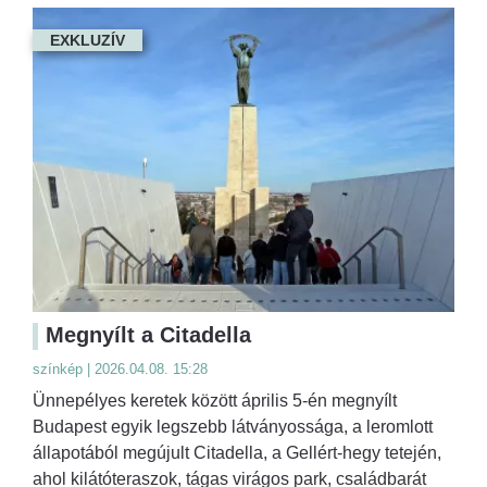
EXKLUZÍV
Megnyílt a Citadella
színkép | 2026.04.08. 15:28
Ünnepélyes keretek között április 5-én megnyílt
Budapest egyik legszebb látványossága, a leromlott
állapotából megújult Citadella, a Gellért-hegy tetején,
ahol kilátóteraszok, tágas virágos park, családbarát