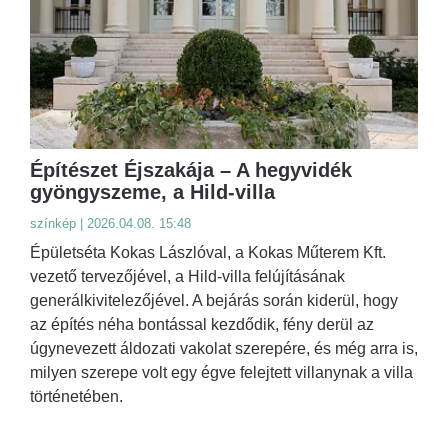
Építészet Éjszakája – A hegyvidék
gyöngyszeme, a Hild-villa
színkép | 2026.04.08. 15:48
Épületséta Kokas Lászlóval, a Kokas Műterem Kft.
vezető tervezőjével, a Hild-villa felújításának
generálkivitelezőjével. A bejárás során kiderül, hogy
az építés néha bontással kezdődik, fény derül az
úgynevezett áldozati vakolat szerepére, és még arra is,
milyen szerepe volt egy égve felejtett villanynak a villa
történetében.