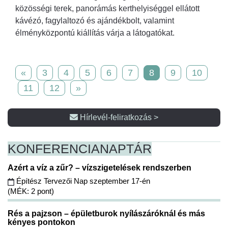
közösségi terek, panorámás kerthelyiséggel ellátott
kávézó, fagylaltozó és ajándékbolt, valamint
élményközpontú kiállítás várja a látogatókat.
«
3
4
5
6
7
8
9
10
11
12
»
Hírlevél-feliratkozás >
KONFERENCIA
NAPTÁR
Azért a víz a zűr? – vízszigetelések rendszerben
Építész Tervezői Nap szeptember 17-én
(MÉK: 2 pont)
Rés a pajzson – épületburok nyílászáróknál és más
kényes pontokon