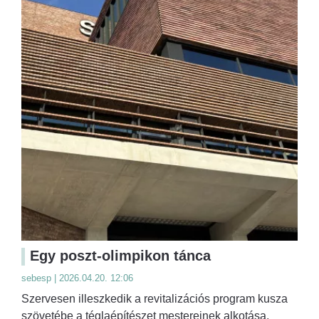
Egy poszt-olimpikon tánca
sebesp | 2026.04.20. 12:06
Szervesen illeszkedik a revitalizációs program kusza
szövetébe a téglaépítészet mestereinek alkotása.