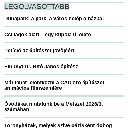
LEGOLVASOTTABB
Dunapark: a park, a város belép a házba!
Csillagok alatt – egy kupola új élete
Petíció az építészet jövőjéért
Elhunyt Dr. Bitó János építész
Már lehet jelentkezni a CAD'oro építészeti
animációs filmszemlére
Óvodákat mutatunk be a Metszet 2026/3.
számában
Toronyházak, melyek szíve oázisként dobog