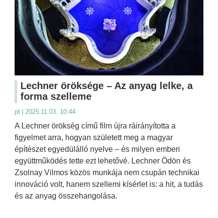
Lechner öröksége – Az anyag lelke, a
forma szelleme
pt | 2025.11.03. 10:44
A Lechner örökség című film újra ráirányította a
figyelmet arra, hogyan született meg a magyar
építészet egyedülálló nyelve – és milyen emberi
együttműködés tette ezt lehetővé. Lechner Ödön és
Zsolnay Vilmos közös munkája nem csupán technikai
innováció volt, hanem szellemi kísérlet is: a hit, a tudás
és az anyag összehangolása.