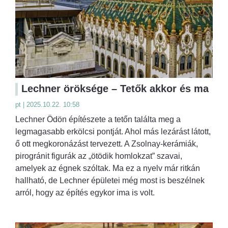
Lechner öröksége – Tetők akkor és ma
pt | 2025.10.22. 10:58
Lechner Ödön építészete a tetőn találta meg a
legmagasabb erkölcsi pontját. Ahol más lezárást látott,
ő ott megkoronázást tervezett. A Zsolnay-kerámiák,
pirogránit figurák az „ötödik homlokzat” szavai,
amelyek az égnek szóltak. Ma ez a nyelv már ritkán
hallható, de Lechner épületei még most is beszélnek
arról, hogy az építés egykor ima is volt.