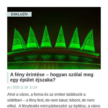
EXKLUZÍV
A fény érintése – hogyan szólal meg
egy épület éjszaka?
pt | 2025.11.18. 11:24
Ahol a város, a forma és az ember találkozik a
sötétben – a fény fest, de nem takar; kibont, de nem
elfed. A fényfestés mint párbeszéd: az építész, a város