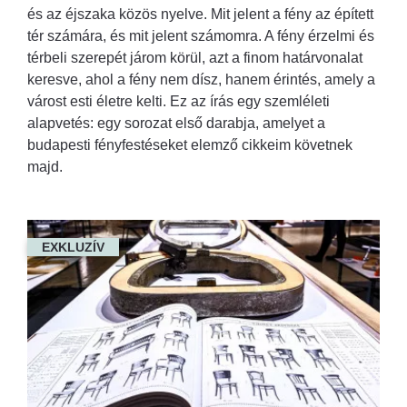
és az éjszaka közös nyelve. Mit jelent a fény az épített
tér számára, és mit jelent számomra. A fény érzelmi és
térbeli szerepét járom körül, azt a finom határvonalat
keresve, ahol a fény nem dísz, hanem érintés, amely a
várost esti életre kelti. Ez az írás egy szemléleti
alapvetés: egy sorozat első darabja, amelyet a
budapesti fényfestéseket elemző cikkeim követnek
majd.
EXKLUZÍV