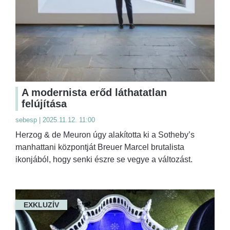
A modernista erőd láthatatlan
felújítása
sebesp | 2025.11.12. 11:00
Herzog & de Meuron úgy alakította ki a Sotheby’s
manhattani központját Breuer Marcel brutalista
ikonjából, hogy senki észre se vegye a változást.
EXKLUZÍV