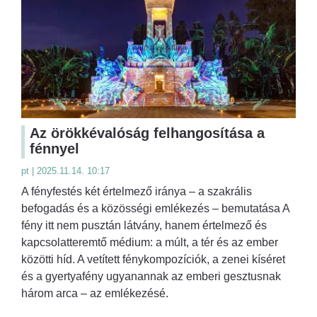
Az örökkévalóság felhangosítása a
fénnyel
pt | 2025.11.14. 10:17
A fényfestés két értelmező iránya – a szakrális
befogadás és a közösségi emlékezés – bemutatása A
fény itt nem pusztán látvány, hanem értelmező és
kapcsolatteremtő médium: a múlt, a tér és az ember
közötti híd. A vetített fénykompozíciók, a zenei kíséret
és a gyertyafény ugyanannak az emberi gesztusnak
három arca – az emlékezésé.