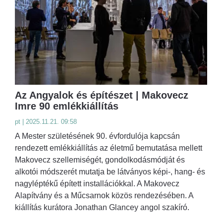
Az Angyalok és építészet | Makovecz
Imre 90 emlékkiállítás
pt | 2025.11.21. 09:58
A Mester születésének 90. évfordulója kapcsán
rendezett emlékkiállítás az életmű bemutatása mellett
Makovecz szellemiségét, gondolkodásmódját és
alkotói módszerét mutatja be látványos képi-, hang- és
nagyléptékű épített installációkkal. A Makovecz
Alapítvány és a Műcsarnok közös rendezésében. A
kiállítás kurátora Jonathan Glancey angol szakíró.