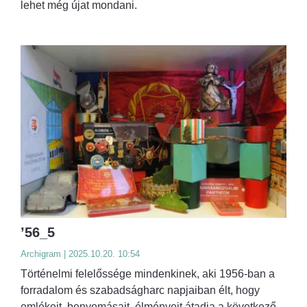
lehet még újat mondani.
’56_5
Archigram | 2025.10.20. 10:54
Történelmi felelőssége mindenkinek, aki 1956-ban a
forradalom és szabadságharc napjaiban élt, hogy
emlékeit, benyomásait, élményeit átadja a következő