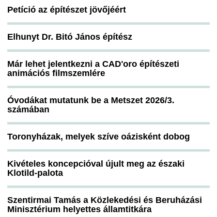
Petíció az építészet jövőjéért
Elhunyt Dr. Bitó János építész
Már lehet jelentkezni a CAD'oro építészeti
animációs filmszemlére
Óvodákat mutatunk be a Metszet 2026/3.
számában
Toronyházak, melyek szíve oázisként dobog
Kivételes koncepcióval újult meg az északi
Klotild-palota
Szentirmai Tamás a Közlekedési és Beruházási
Minisztérium helyettes államtitkára