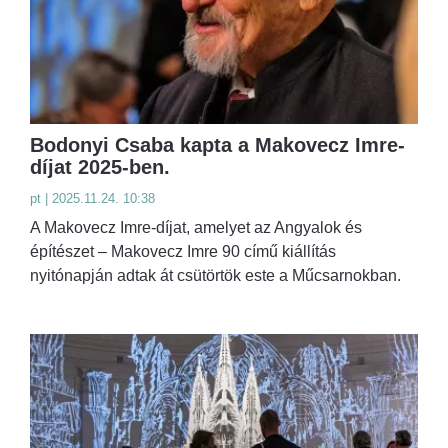
Bodonyi Csaba kapta a Makovecz Imre-
díjat 2025-ben.
pt | 2025.11.24. 10:38
A Makovecz Imre-díjat, amelyet az Angyalok és
építészet – Makovecz Imre 90 című kiállítás
nyitónapján adtak át csütörtök este a Műcsarnokban.