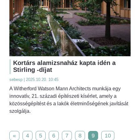
Kortárs alamizsnaház kapta idén a
Stirling -díjat
sebesp | 2025.10.20. 10:45
A Witherford Watson Mann Architects munkája egy
innovatív, 21. századi építészeti kísérlet, amely a
közösségépítést és a lakók életminőségének javítását
szolgálja.
«
4
5
6
7
8
9
10