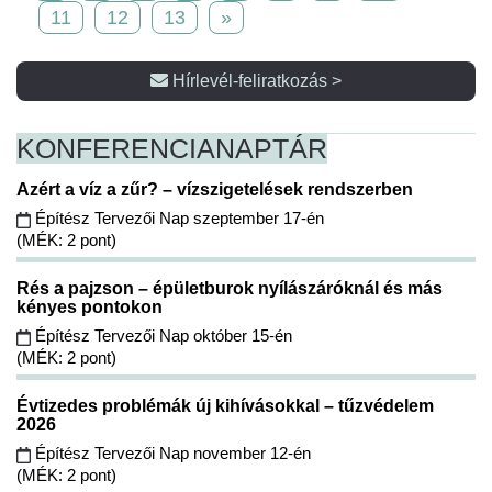
11
12
13
»
Hírlevél-feliratkozás >
KONFERENCIA
NAPTÁR
Azért a víz a zűr? – vízszigetelések rendszerben
Építész Tervezői Nap szeptember 17-én
(MÉK: 2 pont)
Rés a pajzson – épületburok nyílászáróknál és más
kényes pontokon
Építész Tervezői Nap október 15-én
(MÉK: 2 pont)
Évtizedes problémák új kihívásokkal – tűzvédelem
2026
Építész Tervezői Nap november 12-én
(MÉK: 2 pont)