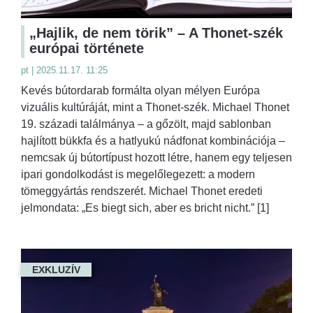
„Hajlik, de nem törik” – A Thonet-szék
európai története
pt | 2025.11.17. 11:25
Kevés bútordarab formálta olyan mélyen Európa
vizuális kultúráját, mint a Thonet-szék. Michael Thonet
19. századi találmánya – a gőzölt, majd sablonban
hajlított bükkfa és a hatlyukú nádfonat kombinációja –
nemcsak új bútortípust hozott létre, hanem egy teljesen
ipari gondolkodást is megelőlegezett: a modern
tömeggyártás rendszerét. Michael Thonet eredeti
jelmondata: „Es biegt sich, aber es bricht nicht.” [1]
EXKLUZÍV