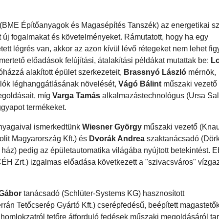
(BME Építőanyagok és Magasépítés Tanszék) az energetikai s
t új fogalmakat és követelményeket. Rámutatott, hogy ha egy
ett légrés van, akkor az azon kívül lévő rétegeket nem lehet fi
rtető előadások felújítási, átalakítási példákat mutattak be:
Lo
házzá alakított épület szerkezeteit,
Brassnyó László
mérnök,
dlók léghanggátlásának növelését,
Vágó Bálint
műszaki vezető 
egoldásait, míg
Varga Tamás
alkalmazástechnológus (Ursa Sal
eggyapot termékeket.
anyagaival ismerkedtünk
Wiesner György
műszaki vezető (Knau
lit Magyarország Kft.) és
Dvorák Andrea
szaktanácsadó (Dörk
ház) pedig az épületautomatika világába nyújtott betekintést. E
CÉH Zrt.) izgalmas előadása következett a "szivacsváros" vízga
 Gábor
tanácsadó (Schlüter-Systems KG) hasznosított
rrán Tetőcserép Gyártó Kft.) cserépfedésű, beépített magastetők
homlokzatról tetőre átforduló fedések műszaki megoldásáról tart