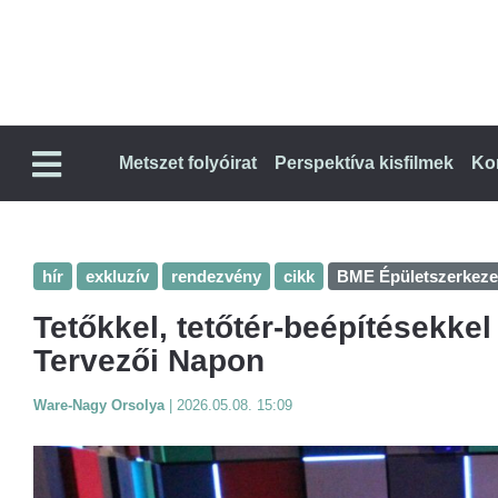
Metszet folyóirat
Perspektíva kisfilmek
Ko
hír
exkluzív
rendezvény
cikk
BME Épületszerkeze
Tetőkkel, tetőtér-beépítésekkel 
Tervezői Napon
Ware-Nagy Orsolya
|
2026.05.08. 15:09