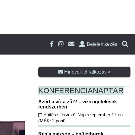
Bejelentkezés
Hírlevél-feliratkozás >
KONFERENCIA
NAPTÁR
Azért a víz a zűr? – vízszigetelések
rendszerben
Építész Tervezői Nap szeptember 17-én
(MÉK: 2 pont)
Rés a pajzson – épületburok