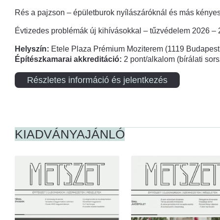
Rés a pajzson – épületburok nyílászáróknál és más kényes
Évtizedes problémák új kihívásokkal – tűzvédelem 2026 –
Helyszín:
Etele Plaza Prémium Moziterem (1119 Budapest,
Építészkamarai akkreditáció:
2 pont/alkalom (bírálati so
Részletes információ és jelentkezés
KIADVÁNYAJÁNLÓ