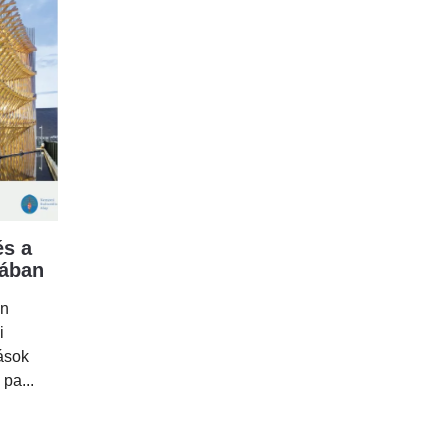
s a
mában
en
i
tások
 pa...