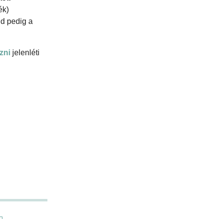
ék)
jd pedig a
ezni
jelenléti