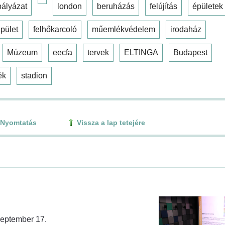
pályázat
london
beruházás
felújítás
épületek
pület
felhőkarcoló
műemlékvédelem
irodaház
Múzeum
eecfa
tervek
ELTINGA
Budapest
ék
stadion
Nyomtatás
Vissza a lap tetejére
zeptember 17.