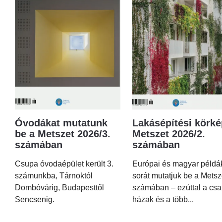
Óvodákat mutatunk
Lakásépítési körké
be a Metszet 2026/3.
Metszet 2026/2.
számában
számában
Csupa óvodaépület került 3.
Európai és magyar példá
számunkba, Tárnoktól
sorát mutatjuk be a Metsz
Dombóvárig, Budapesttől
számában – ezúttal a csa
Sencsenig.
házak és a több...