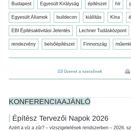
Budapest
Egyesült Királyság
építészet
hír
Egyesült Államok
buildecon
kiállítás
Kína
é
EBI Építésaktivitási Jelentés
Lechner Tudásközpont
rendezvény
belsőépítészet
Finnország
műeml
Üzenet a szerzőnek
KONFERENCIAAJÁNLÓ
Építész Tervezői Napok 2026
Azért a víz a zűr? – vízszigetelések rendszerben – 2026. s