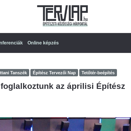
nferenciák
Online képzés
ttani Tanszék
Építész Tervezői Nap
Tetőtér-beépítés
foglalkoztunk az áprilisi Építész