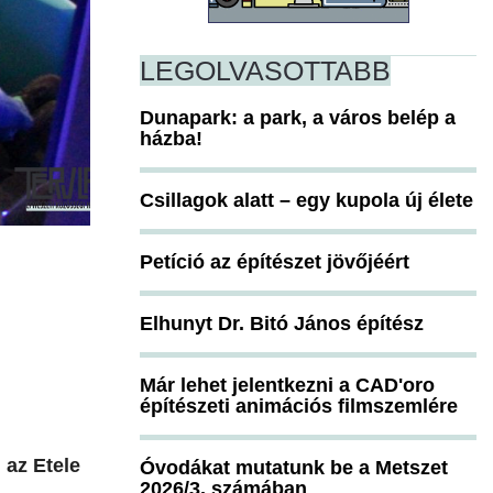
LEGOLVASOTTABB
Dunapark: a park, a város belép a
házba!
Csillagok alatt – egy kupola új élete
Petíció az építészet jövőjéért
Elhunyt Dr. Bitó János építész
Már lehet jelentkezni a CAD'oro
építészeti animációs filmszemlére
 az Etele
Óvodákat mutatunk be a Metszet
2026/3. számában