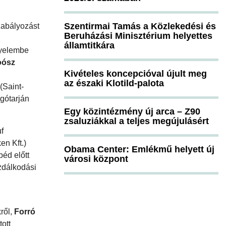
Szentirmai Tamás a Közlekedési és
zabályozást
Beruházási Minisztérium helyettes
államtitkára
gyelembe
ósz
Kivételes koncepcióval újult meg
az északi Klotild-palota
(Saint-
gótarján
Egy közintézmény új arca – Z90
zsaluziákkal a teljes megújulásért
f
en Kft.)
Obama Center: Emlékmű helyett új
béd előtt
városi központ
zdálkodási
ről,
Forró
ott