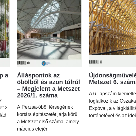
p a
Álláspontok az
Újdonságművelé
öbölből és azon túlról
Metszet 6. szá
– Megjelent a Metszet
A 6. lapszám kiemelt
2026/1. száma
k
foglalkozik az Oszaka
A Perzsa-öböl térségének
et 2.
Expóval, a világkiállí
kortárs építészetét járja körül
ládi
történetével és az idei
a Metszet első száma, amely
március elején