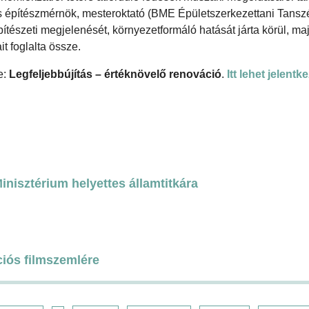
s építészmérnök, mesteroktató (BME Épületszerkezettani Tansz
tészeti megjelenését, környezetformáló hatását járta körül, ma
it foglalta össze.
e:
Legfeljebbújítás – értéknövelő renováció
.
Itt lehet jelentk
nisztérium helyettes államtitkára
ciós filmszemlére