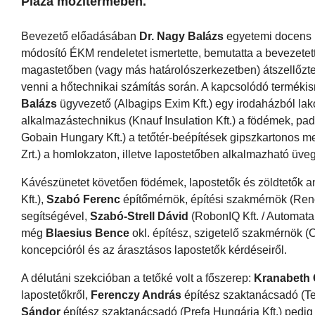
Plaza mozitermében.
Bevezető előadásában
Dr. Nagy Balázs
egyetemi docens 
módosító ÉKM rendeletet ismertette, bemutatta a bevezetet
magastetőben (vagy más határolószerkezetben) átszellőztet
venni a hőtechnikai számítás során. A kapcsolódó termékisme
Balázs
ügyvezető (Albagips Exim Kft.) egy irodaházból lakó
alkalmazástechnikus (Knauf Insulation Kft.) a födémek, pa
Gobain Hungary Kft.) a tetőtér-beépítések gipszkartonos m
Zrt.) a homlokzaton, illetve lapostetőben alkalmazható üv
Kávészünetet követően födémek, lapostetők és zöldtetők 
Kft.),
Szabó Ferenc
építőmérnök, építési szakmérnök (Reno
segítségével,
Szabó-Strell Dávid
(RobonIQ Kft. / Automata 
még
Blaesius Bence
okl. építész, szigetelő szakmérnök (
koncepcióról és az árasztásos lapostetők kérdéseiről.
A délutáni szekcióban a tetőké volt a főszerep:
Kranabeth
lapostetőkről,
Ferenczy András
építész szaktanácsadó (Te
Sándor
építész szaktanácsadó (Prefa Hungária Kft.) pedig 