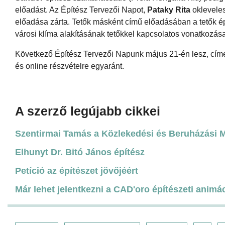
előadást. Az Építész Tervezői Napot,
Pataky Rita
oklevele
előadása zárta. Tetők másként című előadásában a tetők épí
városi klíma alakításának tetőkkel kapcsolatos vonatkozása
Következő Építész Tervezői Napunk május 21-én lesz, cím
és online részvételre egyaránt.
A szerző legújabb cikkei
Szentirmai Tamás a Közlekedési és Beruházási Mi
Elhunyt Dr. Bitó János építész
Petíció az építészet jövőjéért
Már lehet jelentkezni a CAD'oro építészeti animá