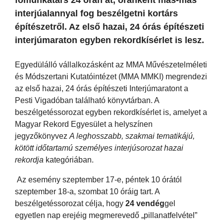
interjúalannyal fog beszélgetni kortárs
építészetről. Az első hazai, 24 órás építészeti
interjúmaraton egyben rekordkísérlet is lesz.
Egyedülálló vállalkozásként az MMA Művészetelméleti
és Módszertani Kutatóintézet (MMA MMKI) megrendezi
az első hazai, 24 órás építészeti Interjúmaratont a
Pesti Vigadóban található könyvtárban. A
beszélgetéssorozat egyben rekordkísérlet is, amelyet a
Magyar Rekord Egyesület a helyszínen
jegyzőkönyvez
A leghosszabb, szakmai tematikájú,
kötött időtartamú személyes interjúsorozat hazai
rekordja
kategóriában.
Az esemény szeptember 17-e, péntek 10 órától
szeptember 18-a, szombat 10 óráig tart. A
beszélgetéssorozat célja, hogy
24 vendég
gel
egyetlen nap erejéig megmerevedő „pillanatfelvétel”