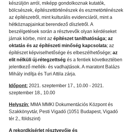
készüljön arról, miképp gondolkoznak kutatók,
bölcsészek, építészettörténészek és eszmetörténészek
az építészetről, mint kulturális evidenciáról, mint a
hétköznapjainkat berendező díszletről. A
beszélgetések során a résztvevők olyan kérdéseket
járnak körbe, mint az
építészet taníthatósága; az
oktatás és az építészeti minőség kapcsolata
; az
építészet képviselhetősége és elbeszélhetősége;
az
elit nélküli új-rétegzettség
és a fentiek következtében
jelentkező mellék- és vadhajtások. A maratont Balázs
Mihály indítja és Turi Attila zárja.
Időpont:
2021. szeptember 17., 10.00 - 2021.
szeptember 18., 10.00
Helyszín
:
MMA MMKI Dokumentációs Központ és
Szakkönyvtár, Pesti Vigadó (1051 Budapest, Vigadó
tér 2., földszint)
A rekordkísérlet résztvevője és