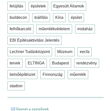
felújítás
épületek
Egyesült Államok
buildecon
kiállítás
Kína
épület
felhőkarcoló
műemlékvédelem
irodaház
EBI Építésaktivitási Jelentés
Lechner Tudásközpont
Múzeum
eecfa
tervek
ELTINGA
Budapest
rendezvény
belsőépítészet
Finnország
műemlék
stadion
Üzenet a szerzőnek