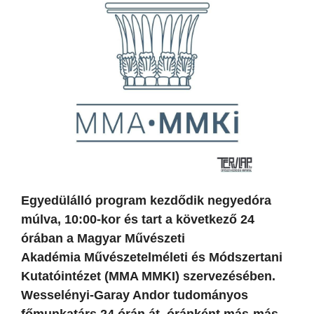
Egyedülálló program kezdődik negyedóra
múlva, 10:00-kor és tart a következő 24
órában a Magyar Művészeti
Akadémia Művészetelméleti és Módszertani
Kutatóintézet (MMA MMKI) szervezésében.
Wesselényi-Garay Andor tudományos
főmunkatárs 24 órán át, óránként más-más