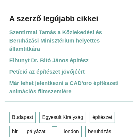
A szerző legújabb cikkei
Szentirmai Tamás a Közlekedési és
Beruházási Minisztérium helyettes
államtitkára
Elhunyt Dr. Bitó János építész
Petíció az építészet jövőjéért
Már lehet jelentkezni a CAD'oro építészeti
animációs filmszemlére
Budapest
Egyesült Királyság
építészet
hír
pályázat
london
beruházás