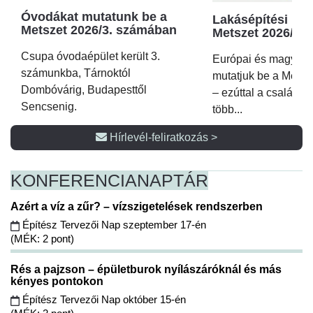
Óvodákat mutatunk be a
Lakásépítési kör
Metszet 2026/3. számában
Metszet 2026/2.
Csupa óvodaépület került 3.
Európai és magyar p
számunkba, Tárnoktól
mutatjuk be a Metsz
Dombóvárig, Budapesttől
– ezúttal a családi 
Sencsenig.
több...
Hírlevél-feliratkozás >
KONFERENCIA
NAPTÁR
Azért a víz a zűr? – vízszigetelések rendszerben
Építész Tervezői Nap szeptember 17-én
(MÉK: 2 pont)
Rés a pajzson – épületburok nyílászáróknál és más
kényes pontokon
Építész Tervezői Nap október 15-én