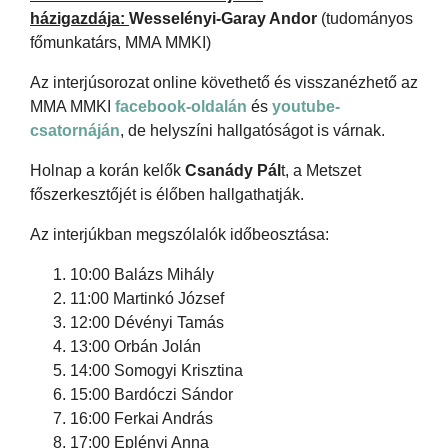
házigazdája:
Wesselényi-Garay Andor
(tudományos
főmunkatárs, MMA MMKI)
Az interjúsorozat online követhető és visszanézhető az
MMA MMKI
facebook-oldalán
és
youtube-
csatornáján
, de helyszíni hallgatóságot is várnak.
Holnap a korán kelők
Csanády Pál
t, a Metszet
főszerkesztőjét is élőben hallgathatják.
Az interjúkban megszólalók időbeosztása:
10:00 Balázs Mihály
11:00 Martinkó József
12:00 Dévényi Tamás
13:00 Orbán Jolán
14:00 Somogyi Krisztina
15:00 Bardóczi Sándor
16:00 Ferkai András
17:00 Eplényi Anna