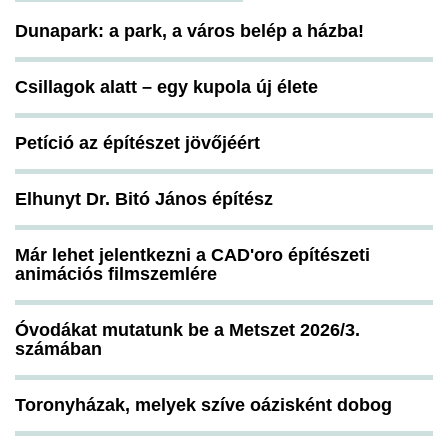
Dunapark: a park, a város belép a házba!
Csillagok alatt – egy kupola új élete
Petíció az építészet jövőjéért
Elhunyt Dr. Bitó János építész
Már lehet jelentkezni a CAD'oro építészeti
animációs filmszemlére
Óvodákat mutatunk be a Metszet 2026/3.
számában
Toronyházak, melyek szíve oázisként dobog