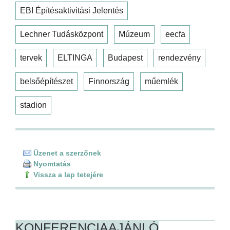
EBI Építésaktivitási Jelentés
Lechner Tudásközpont
Múzeum
eecfa
tervek
ELTINGA
Budapest
rendezvény
belsőépítészet
Finnország
műemlék
stadion
Üzenet a szerzőnek
Nyomtatás
Vissza a lap tetejére
KONFERENCIAAJÁNLÓ