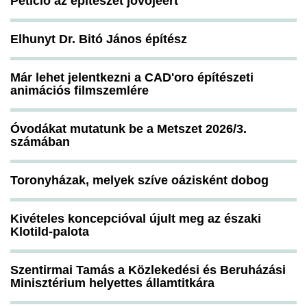
Petíció az építészet jövőjéért
Elhunyt Dr. Bitó János építész
Már lehet jelentkezni a CAD'oro építészeti
animációs filmszemlére
Óvodákat mutatunk be a Metszet 2026/3.
számában
Toronyházak, melyek szíve oázisként dobog
Kivételes koncepcióval újult meg az északi
Klotild-palota
Szentirmai Tamás a Közlekedési és Beruházási
Minisztérium helyettes államtitkára