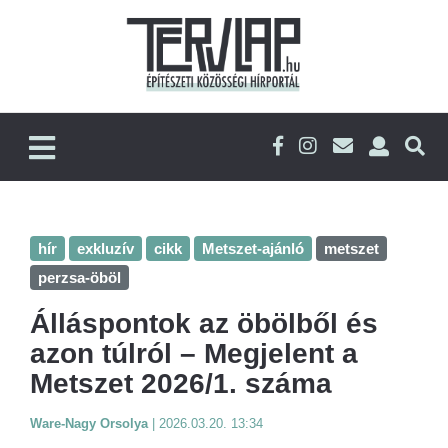
hír
exkluzív
cikk
Metszet-ajánló
metszet
perzsa-öböl
Álláspontok az öbölből és
azon túlról – Megjelent a
Metszet 2026/1. száma
Ware-Nagy Orsolya
|
2026.03.20. 13:34