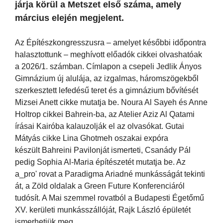
járja körül a Metszet első száma, amely
március elején megjelent.
Az Építészkongresszusra – amelyet későbbi időpontra
halasztottunk – meghívott előadók cikkei olvashatóak
a 2026/1. számban. Címlapon a csepeli Jedlik Ányos
Gimnázium új alulája, az izgalmas, háromszögekből
szerkesztett lefedésű teret és a gimnázium bővítését
Mizsei Anett cikke mutatja be. Noura Al Sayeh és Anne
Holtrop cikkei Bahrein-ba, az Atelier Aziz Al Qatami
írásai Kairóba kalauzolják el az olvasókat. Gutai
Mátyás cikke Lina Ghotmeh oszakai expóra
készült Bahreini Pavilonját ismerteti, Csanády Pál
pedig Sophia Al-Maria építészetét mutatja be. Az
a_pro' rovat a Paradigma Ariadné munkásságát tekinti
át, a Zöld oldalak a Green Future Konferenciáról
tudósít. A Mai szemmel rovatból a Budapesti Égetőmű
XV. kerületi munkásszállóját, Rajk László épületét
ismerhetjük meg.