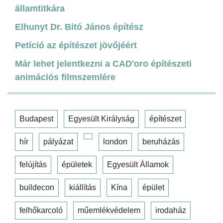
államtitkára
Elhunyt Dr. Bitó János építész
Petíció az építészet jövőjéért
Már lehet jelentkezni a CAD'oro építészeti
animációs filmszemlére
Budapest
Egyesült Királyság
építészet
hír
pályázat
london
beruházás
felújítás
épületek
Egyesült Államok
buildecon
kiállítás
Kína
épület
felhőkarcoló
műemlékvédelem
irodaház