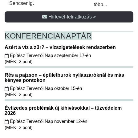
Sencsenig.
több...
Hírlevél-feliratkozás >
KONFERENCIA
NAPTÁR
Azért a víz a zűr? – vízszigetelések rendszerben
Építész Tervezői Nap szeptember 17-én
(MÉK: 2 pont)
Rés a pajzson – épületburok nyílászáróknál és más
kényes pontokon
Építész Tervezői Nap október 15-én
(MÉK: 2 pont)
Évtizedes problémák új kihívásokkal – tűzvédelem
2026
Építész Tervezői Nap november 12-én
(MÉK: 2 pont)