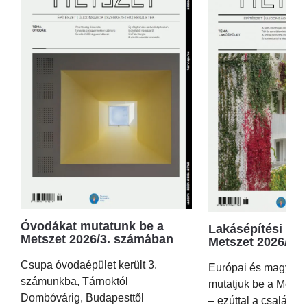
Óvodákat mutatunk be a
Lakásépítési kör
Metszet 2026/3. számában
Metszet 2026/2.
Csupa óvodaépület került 3.
Európai és magyar p
számunkba, Tárnoktól
mutatjuk be a Metsz
Dombóvárig, Budapesttől
– ezúttal a családi 