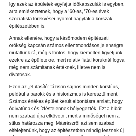
így ezek az épületek egyfajta időkapszulák is egyben,
arra emlékeztetnek, hogy a ’60-as, ’70-es évek
szocialista törekvései nyomot hagytak a korszak
építészetében is.
Annak ellenére, hogy a későmodern építészeti
örökség kapcsán számos ellentmondásos jelenségre
mutattunk rá, mégis fontos, hogy kiemelten figyeljünk
ezekre az épületekre, mert relatív fiatal koruknál fogva
még nem számítanak értéknek, illetve nem is
divatosak.
Ezen az „elutasító” fázison sajnos minden korstílus,
például a barokk és a historizmus is keresztülment.
Számos értékes épület került elbontásra amiatt, hogy
ódivatúnak és ízléstelennek bélyegezték. Ezt a hibát
nem szabad újra elkövetni, mert a minőséget nem a
stílus határozza meg! Másrészről azt sem szabad
elfelejtenünk, hogy az építészetben mindig lesznek új