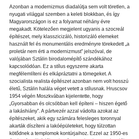
Azonban a modernizmus diadalútja sem volt töretlen, a
nyugati világgal szemben a keleti blokkban, és így
Magyarországon is ez a folyamat néhány évre
megakadt. Kötelezően megjelent ugyanis a szocreál
építészet, mely klasszicizáló, historizáló elemeket
használt fel és monumentális eredményre törekedett „a
proletár nem érti a modernizmust” jelszóval, de
valójában Sztálin birodalomépítő szándékához
kapcsolódóan. Ez a stílus egyszerre akarta
megfélemlíteni és elkápráztatni a tömegeket. A
szocialista realista építészet azonban nem volt hosszú
életű, Sztálin halála véget vetett a stílusnak. Hruscsov
1954 végén Moszkvában kijelentette, hogy
„Gyorsabban és olcsóbban kell építeni – hiszen égető
a lakáshiány”. A pártvezér azzal vádolta azokat az
építészeket, akik egy számára felesleges toronnyal
akarták díszíteni a lakóépületeket, hogy túlzottan
kötődnek a templomok kontúrjaihoz. Ezzel az 1950-es