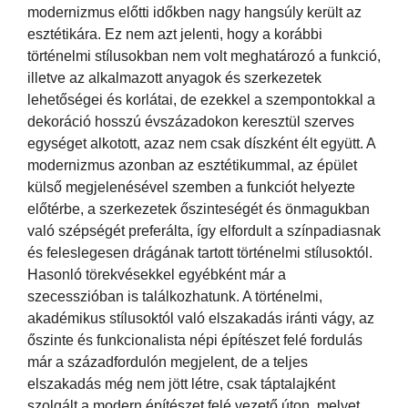
modernizmus előtti időkben nagy hangsúly került az
esztétikára. Ez nem azt jelenti, hogy a korábbi
történelmi stílusokban nem volt meghatározó a funkció,
illetve az alkalmazott anyagok és szerkezetek
lehetőségei és korlátai, de ezekkel a szempontokkal a
dekoráció hosszú évszázadokon keresztül szerves
egységet alkotott, azaz nem csak díszként élt együtt. A
modernizmus azonban az esztétikummal, az épület
külső megjelenésével szemben a funkciót helyezte
előtérbe, a szerkezetek őszinteségét és önmagukban
való szépségét preferálta, így elfordult a színpadiasnak
és feleslegesen drágának tartott történelmi stílusoktól.
Hasonló törekvésekkel egyébként már a
szecesszióban is találkozhatunk. A történelmi,
akadémikus stílusoktól való elszakadás iránti vágy, az
őszinte és funkcionalista népi építészet felé fordulás
már a századfordulón megjelent, de a teljes
elszakadás még nem jött létre, csak táptalajként
szolgált a modern építészet felé vezető úton, melyet