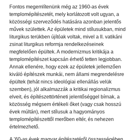
Fontos megemlítenünk még az 1960-as évek
templomépítészetét, mely korlátozott volt ugyan, a
közösségi szerveződés hatására azonban jelentős
művek születtek. Az épületek mind stílusukban, mind
liturgikus terükben újítóak voltak, mivel a II. vatikáni
zsinat liturgikus reformja rendelkezéseinek
megfelelően épültek. A modernizmus kritikája a
templomépítészet kapcsán érhető tetten legjobban.
Annak ellenére, hogy ezek az épületek jellemzően
kiváló építészek munkái, nem állami megrendelésre
épültek (tehát nincs ideológiai ellenállás velük
szemben), jól alkalmazzák a kritikai regionalizmus
elveit, és építészettörténeti jelentőséggel bírnak, a
közösség mégsem értékeli őket (vagy csak hosszú
évek múltán), mert stílusuk a hagyományos
templomépítészettől merőben eltér, és nehezen
értelmezhető.
A ’60-as évek magyar építészetéről összességében