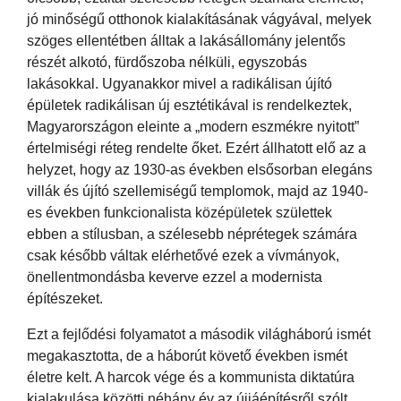
jó minőségű otthonok kialakításának vágyával, melyek
szöges ellentétben álltak a lakásállomány jelentős
részét alkotó, fürdőszoba nélküli, egyszobás
lakásokkal. Ugyanakkor mivel a radikálisan újító
épületek radikálisan új esztétikával is rendelkeztek,
Magyarországon eleinte a „modern eszmékre nyitott”
értelmiségi réteg rendelte őket. Ezért állhatott elő az a
helyzet, hogy az 1930-as években elsősorban elegáns
villák és újító szellemiségű templomok, majd az 1940-
es években funkcionalista középületek születtek
ebben a stílusban, a szélesebb néprétegek számára
csak később váltak elérhetővé ezek a vívmányok,
önellentmondásba keverve ezzel a modernista
építészeket.
Ezt a fejlődési folyamatot a második világháború ismét
megakasztotta, de a háborút követő években ismét
életre kelt. A harcok vége és a kommunista diktatúra
kialakulása közötti néhány év az újjáépítésről szólt,