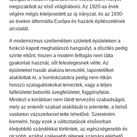
megszakított az első világháború. Az 1920-as évek
végére mégis kiteljesedett az új irányzat, és az 1930-
as évekre átformálta Európa és hazánk építészetének
arculatát.
A modernizmus szellemében született épületeken a
funkció kapott meghatározó hangsúlyt, a díszítés pedig
szinte eltűnt, hiszen a modern felfogás nem látta
gyakorlati hasznát, sőt feleslegesnek vélte. Az
épületeket hasáb alakúra tervezték, lapostetőket
alakítottak ki, a homlokzatokra pedig nem ritkán
hosszú szalagablakokat terveztek, vagy a teljes
falfelületet beborító üvegfelületet, függönyfalat.
Mindezt a korábban nem látott tervezési szabadságot,
mely az enteriőr szabad alakítását is jelentette, a belső
vasbeton vázszerkezet tette lehetővé. Szeretném
kiemelni, hogy ezek a változtatások elsősorban
életjobbító szándékkal történtek, az egészségesebb és
olcsóbb, ezáltal szélesebb rétegek számára elérhető,