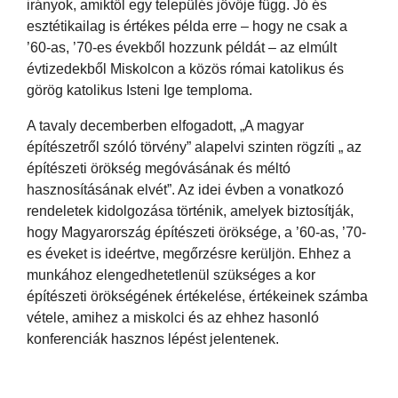
irányok, amiktől egy település jövője függ. Jó és
esztétikailag is értékes példa erre – hogy ne csak a
’60-as, ’70-es évekből hozzunk példát – az elmúlt
évtizedekből Miskolcon a közös római katolikus és
görög katolikus Isteni Ige temploma.
A tavaly decemberben elfogadott, „A magyar
építészetről szóló törvény” alapelvi szinten rögzíti „ az
építészeti örökség megóvásának és méltó
hasznosításának elvét”. Az idei évben a vonatkozó
rendeletek kidolgozása történik, amelyek biztosítják,
hogy Magyarország építészeti öröksége, a ’60-as, ’70-
es éveket is ideértve, megőrzésre kerüljön. Ehhez a
munkához elengedhetetlenül szükséges a kor
építészeti örökségének értékelése, értékeinek számba
vétele, amihez a miskolci és az ehhez hasonló
konferenciák hasznos lépést jelentenek.