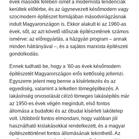
évek második felében ismét a modernista tendenciák
kerültek előtérbe, és az úgynevezett későmodern vagy
szocmodern építészet formájában másodvirágzásnak
indult Magyarországon is. Ekkor alakult ki az 1960-as
évek, sőt, az azt követő időszak építészetének számos
ismérve: az előregyártás, a házgyári program – annak
minden hátrányával –, és a sajátos marxista építészeti
gondolkodás.
Ennek tudható be, hogy a ’60-as évek későmodern
építészetét Magyarországon erős kettősség jellemzi.
Egyszerre jelent meg benne a kísérletezés és az
egyediség, valamint a lelketlen tömegépítkezés. A
lakásínség orvosolását célzó tömeges lakásépítés már
az 1950-es évek végén megindult, első fontos
állomása a budafoki és az óbudai kísérleti lakótelep
volt. Utóbbiról fontos elmondani, hogy valóban jól
használható kislakásokkal rendelkezett, és a magyar
építészettörténet fontos állomásának tekinthető. Az