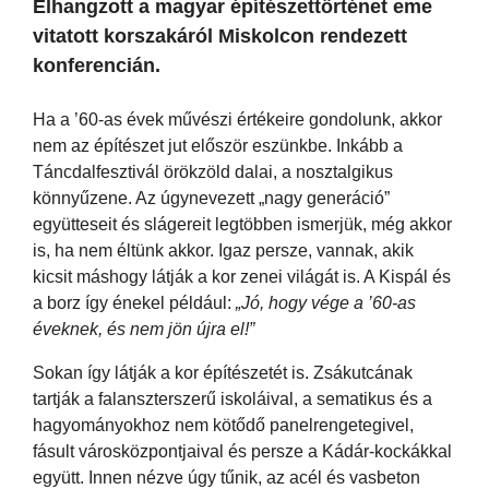
Elhangzott a magyar építészettörténet eme
vitatott korszakáról Miskolcon rendezett
konferencián.
Ha a ’60-as évek művészi értékeire gondolunk, akkor
nem az építészet jut először eszünkbe. Inkább a
Táncdalfesztivál örökzöld dalai, a nosztalgikus
könnyűzene. Az úgynevezett „nagy generáció”
együtteseit és slágereit legtöbben ismerjük, még akkor
is, ha nem éltünk akkor. Igaz persze, vannak, akik
kicsit máshogy látják a kor zenei világát is. A Kispál és
a borz így énekel például:
„Jó, hogy vége a ’60-as
éveknek, és nem jön újra el!”
Sokan így látják a kor építészetét is. Zsákutcának
tartják a falanszterszerű iskoláival, a sematikus és a
hagyományokhoz nem kötődő panelrengetegivel,
fásult városközpontjaival és persze a Kádár-kockákkal
együtt. Innen nézve úgy tűnik, az acél és vasbeton