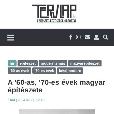
hír
építészet
modernizmus
magyarépítészet
'60-as évek
'70-es évek
későmodern
A '60-as, '70-es évek magyar
építészete
ÉKM
|
2024.02.21. 12:18