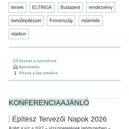
tervek
ELTINGA
Budapest
rendezvény
belsőépítészet
Finnország
műemlék
stadion
Üzenet a szerzőnek
Nyomtatás
Vissza a lap tetejére
KONFERENCIAAJÁNLÓ
Építész Tervezői Napok 2026
Azért a víz a zűr? – vízszigetelések rendszerben –