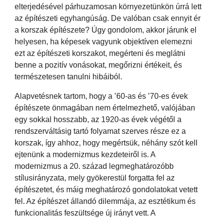
elterjedésével párhuzamosan környezetünkön úrrá lett
az építészeti egyhangúság. De valóban csak ennyit ér
a korszak építészete? Úgy gondolom, akkor járunk el
helyesen, ha képesek vagyunk objektíven elemezni
ezt az építészeti korszakot, megérteni és meglátni
benne a pozitív vonásokat, megőrizni értékeit, és
természetesen tanulni hibáiból.
Alapvetésnek tartom, hogy a ’60-as és ’70-es évek
építészete önmagában nem értelmezhető, valójában
egy sokkal hosszabb, az 1920-as évek végétől a
rendszerváltásig tartó folyamat szerves része ez a
korszak, így ahhoz, hogy megértsük, néhány szót kell
ejtenünk a modernizmus kezdeteiről is. A
modernizmus a 20. század legmeghatározóbb
stílusirányzata, mely gyökerestül forgatta fel az
építészetet, és máig meghatározó gondolatokat vetett
fel. Az építészet állandó dilemmája, az esztétikum és
funkcionalitás feszültsége új irányt vett. A