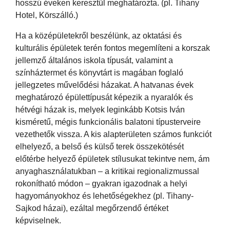
hosszú éveken keresztül meghatározta. (pl. Tihany
Hotel, Körszálló.)
Ha a középületekről beszélünk, az oktatási és
kulturális épületek terén fontos megemlíteni a korszak
jellemző általános iskola típusát, valamint a
színháztermet és könyvtárt is magában foglaló
jellegzetes művelődési házakat. A hatvanas évek
meghatározó épülettípusát képezik a nyaralók és
hétvégi házak is, melyek leginkább Kotsis Iván
kisméretű, mégis funkcionális balatoni típusterveire
vezethetők vissza. A kis alapterületen számos funkciót
elhelyező, a belső és külső terek összekötését
előtérbe helyező épületek stílusukat tekintve nem, ám
anyaghasználatukban – a kritikai regionalizmussal
rokonítható módon – gyakran igazodnak a helyi
hagyományokhoz és lehetőségekhez (pl. Tihany-
Sajkod házai), ezáltal megőrzendő értéket
képviselnek.