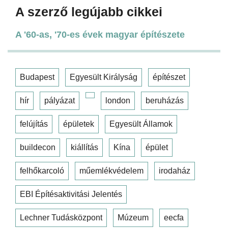
A szerző legújabb cikkei
A '60-as, '70-es évek magyar építészete
Budapest
Egyesült Királyság
építészet
hír
pályázat
london
beruházás
felújítás
épületek
Egyesült Államok
buildecon
kiállítás
Kína
épület
felhőkarcoló
műemlékvédelem
irodaház
EBI Építésaktivitási Jelentés
Lechner Tudásközpont
Múzeum
eecfa