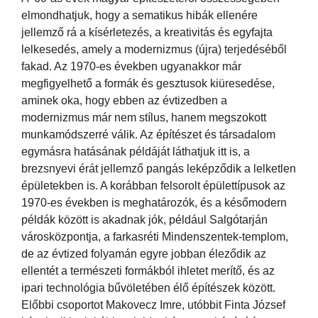
elmondhatjuk, hogy a sematikus hibák ellenére
jellemző rá a kísérletezés, a kreativitás és egyfajta
lelkesedés, amely a modernizmus (újra) terjedéséből
fakad. Az 1970-es években ugyanakkor már
megfigyelhető a formák és gesztusok kiüresedése,
aminek oka, hogy ebben az évtizedben a
modernizmus már nem stílus, hanem megszokott
munkamódszerré válik. Az építészet és társadalom
egymásra hatásának példáját láthatjuk itt is, a
brezsnyevi érát jellemző pangás leképződik a lelketlen
épületekben is. A korábban felsorolt épülettípusok az
1970-es években is meghatározók, és a későmodern
példák között is akadnak jók, például Salgótarján
városközpontja, a farkasréti Mindenszentek-templom,
de az évtized folyamán egyre jobban éleződik az
ellentét a természeti formákból ihletet merítő, és az
ipari technológia bűvöletében élő építészek között.
Előbbi csoportot Makovecz Imre, utóbbit Finta József