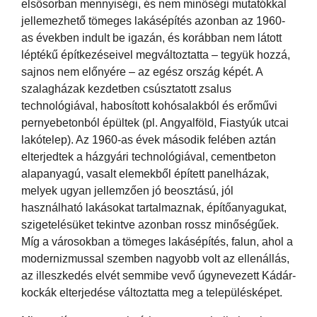
elsősorban mennyiségi, és nem minőségi mutatókkal
jellemezhető tömeges lakásépítés azonban az 1960-
as években indult be igazán, és korábban nem látott
léptékű építkezéseivel megváltoztatta – tegyük hozzá,
sajnos nem előnyére – az egész ország képét. A
szalagházak kezdetben csúsztatott zsalus
technológiával, habosított kohósalakból és erőművi
pernyebetonból épültek (pl. Angyalföld, Fiastyúk utcai
lakótelep). Az 1960-as évek második felében aztán
elterjedtek a házgyári technológiával, cementbeton
alapanyagú, vasalt elemekből épített panelházak,
melyek ugyan jellemzően jó beosztású, jól
használható lakásokat tartalmaznak, építőanyagukat,
szigetelésüket tekintve azonban rossz minőségűek.
Míg a városokban a tömeges lakásépítés, falun, ahol a
modernizmussal szemben nagyobb volt az ellenállás,
az illeszkedés elvét semmibe vevő úgynevezett Kádár-
kockák elterjedése változtatta meg a településképet.