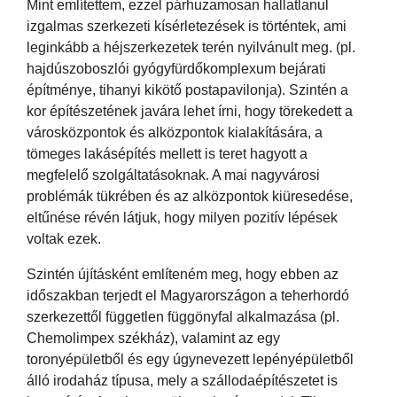
Mint említettem, ezzel párhuzamosan hallatlanul
izgalmas szerkezeti kísérletezések is történtek, ami
leginkább a héjszerkezetek terén nyilvánult meg. (pl.
hajdúszoboszlói gyógyfürdőkomplexum bejárati
építménye, tihanyi kikötő postapavilonja). Szintén a
kor építészetének javára lehet írni, hogy törekedett a
városközpontok és alközpontok kialakítására, a
tömeges lakásépítés mellett is teret hagyott a
megfelelő szolgáltatásoknak. A mai nagyvárosi
problémák tükrében és az alközpontok kiüresedése,
eltűnése révén látjuk, hogy milyen pozitív lépések
voltak ezek.
Szintén újításként említeném meg, hogy ebben az
időszakban terjedt el Magyarországon a teherhordó
szerkezettől független függönyfal alkalmazása (pl.
Chemolimpex székház), valamint az egy
toronyépületből és egy úgynevezett lepényépületből
álló irodaház típusa, mely a szállodaépítészetet is