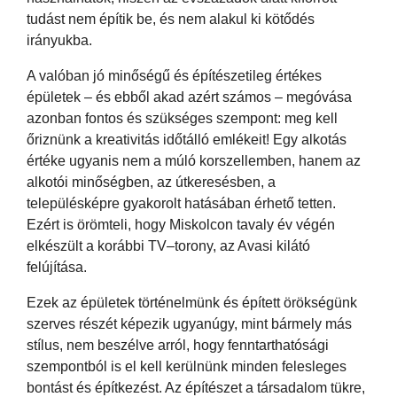
tudást nem építik be, és nem alakul ki kötődés
irányukba.
A valóban jó minőségű és építészetileg értékes
épületek – és ebből akad azért számos – megóvása
azonban fontos és szükséges szempont: meg kell
őriznünk a kreativitás időtálló emlékeit! Egy alkotás
értéke ugyanis nem a múló korszellemben, hanem az
alkotói minőségben, az útkeresésben, a
településképre gyakorolt hatásában érhető tetten.
Ezért is örömteli, hogy Miskolcon tavaly év végén
elkészült a korábbi TV–torony, az Avasi kilátó
felújítása.
Ezek az épületek történelmünk és épített örökségünk
szerves részét képezik ugyanúgy, mint bármely más
stílus, nem beszélve arról, hogy fenntarthatósági
szempontból is el kell kerülnünk minden felesleges
bontást és építkezést. Az építészet a társadalom tükre,