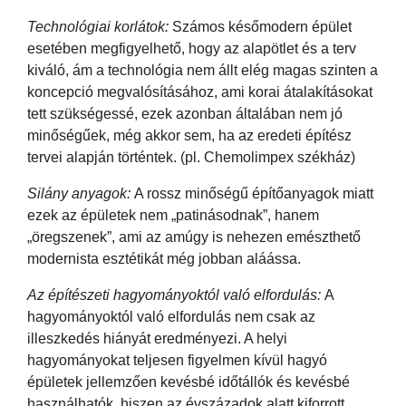
Technológiai korlátok:
Számos későmodern épület
esetében megfigyelhető, hogy az alapötlet és a terv
kiváló, ám a technológia nem állt elég magas szinten a
koncepció megvalósításához, ami korai átalakításokat
tett szükségessé, ezek azonban általában nem jó
minőségűek, még akkor sem, ha az eredeti építész
tervei alapján történtek. (pl. Chemolimpex székház)
Silány anyagok:
A rossz minőségű építőanyagok miatt
ezek az épületek nem „patinásodnak”, hanem
„öregszenek”, ami az amúgy is nehezen emészthető
modernista esztétikát még jobban aláássa.
Az építészeti hagyományoktól való elfordulás:
A
hagyományoktól való elfordulás nem csak az
illeszkedés hiányát eredményezi. A helyi
hagyományokat teljesen figyelmen kívül hagyó
épületek jellemzően kevésbé időtállók és kevésbé
használhatók, hiszen az évszázadok alatt kiforrott