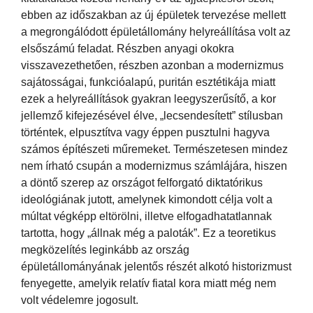
ebben az időszakban az új épületek tervezése mellett
a megrongálódott épületállomány helyreállítása volt az
elsőszámú feladat. Részben anyagi okokra
visszavezethetően, részben azonban a modernizmus
sajátosságai, funkcióalapú, puritán esztétikája miatt
ezek a helyreállítások gyakran leegyszerűsítő, a kor
jellemző kifejezésével élve, „lecsendesített” stílusban
történtek, elpusztítva vagy éppen pusztulni hagyva
számos építészeti műremeket. Természetesen mindez
nem írható csupán a modernizmus számlájára, hiszen
a döntő szerep az országot felforgató diktatórikus
ideológiának jutott, amelynek kimondott célja volt a
múltat végképp eltörölni, illetve elfogadhatatlannak
tartotta, hogy „állnak még a paloták”. Ez a teoretikus
megközelítés leginkább az ország
épületállományának jelentős részét alkotó historizmust
fenyegette, amelyik relatív fiatal kora miatt még nem
volt védelemre jogosult.