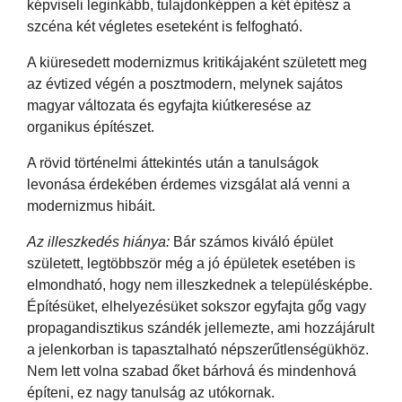
képviseli leginkább, tulajdonképpen a két építész a
szcéna két végletes eseteként is felfogható.
A kiüresedett modernizmus kritikájaként született meg
az évtized végén a posztmodern, melynek sajátos
magyar változata és egyfajta kiútkeresése az
organikus építészet.
A rövid történelmi áttekintés után a tanulságok
levonása érdekében érdemes vizsgálat alá venni a
modernizmus hibáit.
Az illeszkedés hiánya:
Bár számos kiváló épület
született, legtöbbször még a jó épületek esetében is
elmondható, hogy nem illeszkednek a településképbe.
Építésüket, elhelyezésüket sokszor egyfajta gőg vagy
propagandisztikus szándék jellemezte, ami hozzájárult
a jelenkorban is tapasztalható népszerűtlenségükhöz.
Nem lett volna szabad őket bárhová és mindenhová
építeni, ez nagy tanulság az utókornak.