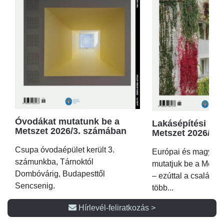
Óvodákat mutatunk be a
Lakásépítési kör
Metszet 2026/3. számában
Metszet 2026/2.
Csupa óvodaépület került 3.
Európai és magyar p
számunkba, Tárnoktól
mutatjuk be a Metsz
Dombóvárig, Budapesttől
– ezúttal a családi 
Sencsenig.
több...
Hírlevél-feliratkozás >