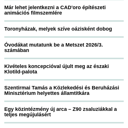
Már lehet jelentkezni a CAD'oro építészeti
animációs filmszemlére
Toronyházak, melyek szíve oázisként dobog
Óvodákat mutatunk be a Metszet 2026/3.
számában
Kivételes koncepcióval újult meg az északi
Klotild-palota
Szentirmai Tamás a Közlekedési és Beruházási
Minisztérium helyettes államtitkára
Egy közintézmény új arca – Z90 zsaluziákkal a
teljes megújulásért