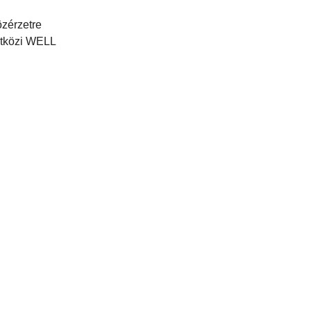
özérzetre
etközi WELL