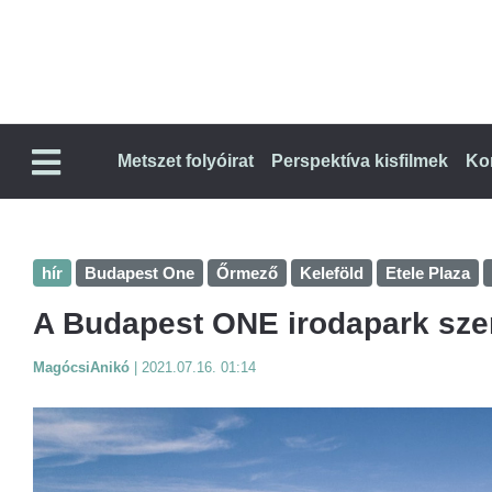
Metszet folyóirat
Perspektíva kisfilmek
Ko
hír
Budapest One
Őrmező
Keleföld
Etele Plaza
A Budapest ONE irodapark sze
MagócsiAnikó
|
2021.07.16. 01:14