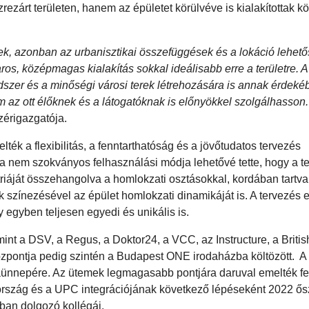
rezárt területen, hanem az épületet körülvéve is kialakítottak k
ek, azonban az urbanisztikai összefüggések és a lokáció lehet
aros, középmagas kialakítás sokkal ideálisabb erre a területre. A
rendszer és a minőségi városi terek létrehozására is annak érdek
 az ott élőknek és a látogatóknak is előnyökkel szolgálhasson.
ezérigazgatója.
ték a flexibilitás, a fenntarthatóság és a jövőtudatos tervezés
cia nem szokványos felhasználási módja lehetővé tette, hogy a t
riáját összehangolva a homlokzati osztásokkal, kordában tartva
ák színezésével az épület homlokzati dinamikáját is. A tervezé
 egyben teljesen egyedi és unikális is.
mint a DSV, a Regus, a Doktor24, a VCC, az Instructure, a Britis
zpontja pedig szintén a Budapest ONE irodaházba költözött. A
taünnepére. Az ütemek legmagasabb pontjára daruval emelték fe
rország és a UPC integrációjának következő lépéseként 2022 ős
iban dolgozó kollégái.