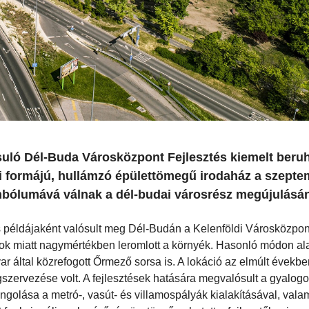
uló Dél-Buda Városközpont Fejlesztés kiemelt beru
i formájú, hullámzó épülettömegű irodaház a szept
mbólumává válnak a dél-budai városrész megújulásá
s példájaként valósult meg Dél-Budán a Kelenföldi Városközpo
ok miatt nagymértékben leromlott a környék. Hasonló módon ala
r által közrefogott Őrmező sorsa is. A lokáció az elmúlt évekb
szervezése volt. A fejlesztések hatására megvalósult a gyalogo
olása a metró-, vasút- és villamospályák kialakításával, vala