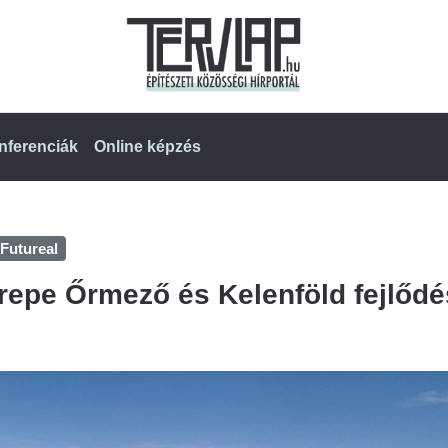
nferenciák
Online képzés
Futureal
repe Őrmező és Kelenföld fejlőd