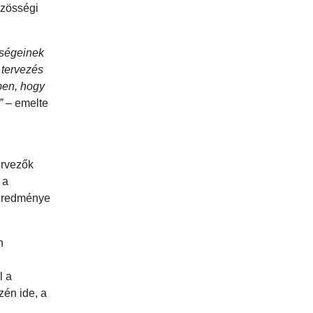
özösségi
őségeinek
 tervezés
ében, hogy
”
– emelte
ervezők
 a
s eredménye
h
l a
zén ide, a