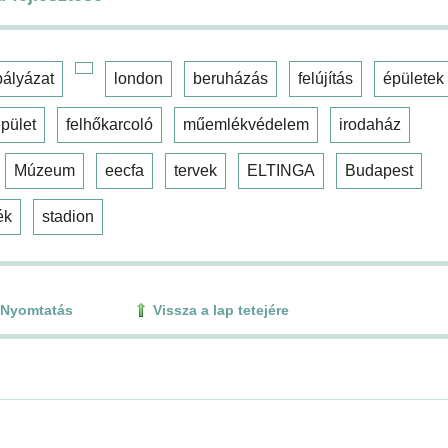
pályázat
london
beruházás
felújítás
épületek
pület
felhőkarcoló
műemlékvédelem
irodaház
Múzeum
eecfa
tervek
ELTINGA
Budapest
ék
stadion
Nyomtatás
Vissza a lap tetejére