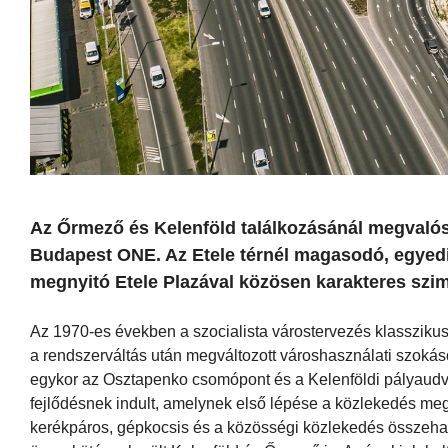
Az Őrmező és Kelenföld találkozásánál megvalós
Budapest ONE. Az Etele térnél magasodó, egyed
megnyitó Etele Plazával közösen karakteres szi
Az 1970-es években a szocialista várostervezés klassziku
a rendszerváltás után megváltozott városhasználati szokás
egykor az Osztapenko csomópont és a Kelenföldi pályaudva
fejlődésnek indult, amelynek első lépése a közlekedés meg
kerékpáros, gépkocsis és a közösségi közlekedés összehang