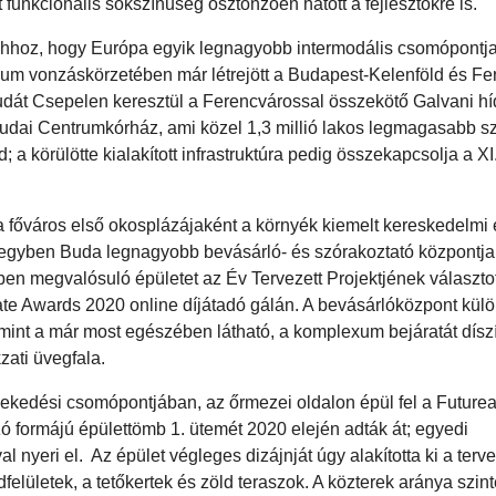
 funkcionális sokszínűség ösztönzően hatott a fejlesztőkre is.
ahhoz, hogy Európa egyik legnagyobb intermodális csomópontj
ntrum vonzáskörzetében már létrejött a Budapest-Kelenföld és F
Budát Csepelen keresztül a Ferencvárossal összekötő Galvani hí
Budai Centrumkórház, ami közel 1,3 millió lakos legmagasabb s
körülötte kialakított infrastruktúra pedig összekapcsolja a XI.
y a főváros első okosplázájaként a környék kiemelt kereskedelmi 
egyben Buda legnagyobb bevásárló- és szórakoztató központja 
ben megvalósuló épületet az Év Tervezett Projektjének választo
e Awards 2020 online díjátadó gálán. A bevásárlóközpont kül
lamint a már most egészében látható, a komplexum bejáratát dísz
ati üvegfala.
edési csomópontjában, az őrmezei oldalon épül fel a Futurea
mzó formájú épülettömb 1. ütemét 2020 elején adták át; egyedi
 nyeri el. Az épület végleges dizájnját úgy alakította ki a terv
lületek, a tetőkertek és zöld teraszok. A közterek aránya szint