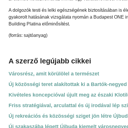
A dolgozók testi és lelki egészségének biztosításában is él
gyakorolt hatásának vizsgálata nyomán a Budapest ONE i
Building Platina előminősítést.
(forrás: sajtóanyag)
A szerző legújabb cikkei
Városrész, amit körülölel a természet
Új közösségi teret alakítottak ki a Bartók-negye
Kivételes koncepcióval újult meg az északi Klotil
Friss stratégiával, arculattal és új irodával lép s
Új rekreációs és közösségi sziget jön létre Újbud
Új szakaszába lépett Újbuda kiemelt városnegyed