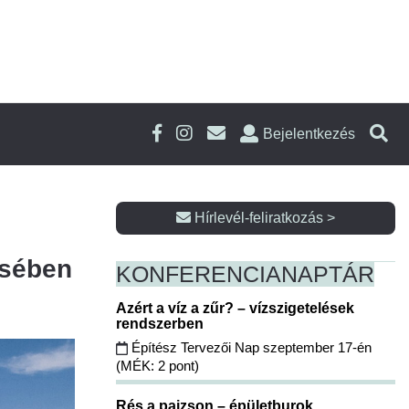
Bejelentkezés
Hírlevél-feliratkozás >
ésében
KONFERENCIA
NAPTÁR
Azért a víz a zűr? – vízszigetelések
rendszerben
Építész Tervezői Nap szeptember 17-én
(MÉK: 2 pont)
Rés a pajzson – épületburok