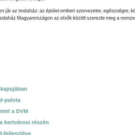
en jár az irodaház: az épület emberi szervezetre, egészségre, k
rodaház Magyarországon az elsők között szerezte meg a nemz
d kapujában
d-palota
zintet a DVM
a kertvárosi részén
-fejlesztése