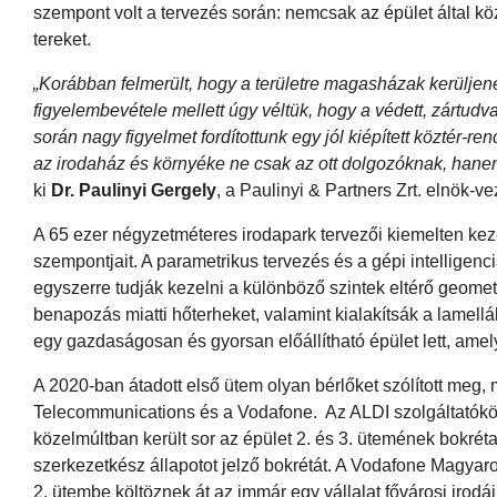
szempont volt a tervezés során: nemcsak az épület által köz
tereket.
„Korábban felmerült, hogy a területre magasházak kerüljen
figyelembevétele mellett úgy véltük, hogy a védett, zártudv
során nagy figyelmet fordítottunk egy jól kiépített köztér-
az irodaház és környéke ne csak az ott dolgozóknak, hanem
ki
Dr. Paulinyi Gergely
, a Paulinyi & Partners Zrt. elnök-v
A 65 ezer négyzetméteres irodapark tervezői kiemelten kezel
szempontjait. A parametrikus tervezés és a gépi intelligen
egyszerre tudják kezelni a különböző szintek eltérő geomet
benapozás miatti hőterheket, valamint kialakítsák a lamell
egy gazdaságosan és gyorsan előállítható épület lett, amely
A 2020-ban átadott első ütem olyan bérlőket szólított meg, 
Telecommunications és a Vodafone. Az ALDI szolgáltatókö
közelmúltban került sor az épület 2. és 3. ütemének bokré
szerkezetkész állapotot jelző bokrétát. A Vodafone Magya
2. ütembe költöznek át az immár egy vállalat fővárosi irodá