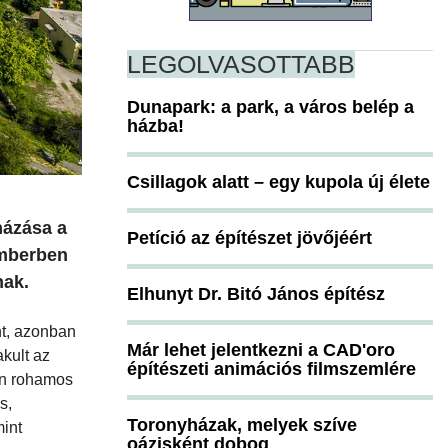
LEGOLVASOTTABB
Dunapark: a park, a város belép a
házba!
Csillagok alatt – egy kupola új élete
házása a
Petíció az építészet jövőjéért
emberben
nak.
Elhunyt Dr. Bitó János építész
nt, azonban
Már lehet jelentkezni a CAD'oro
kult az
építészeti animációs filmszemlére
en rohamos
s,
Toronyházak, melyek szíve
mint
oázisként dobog