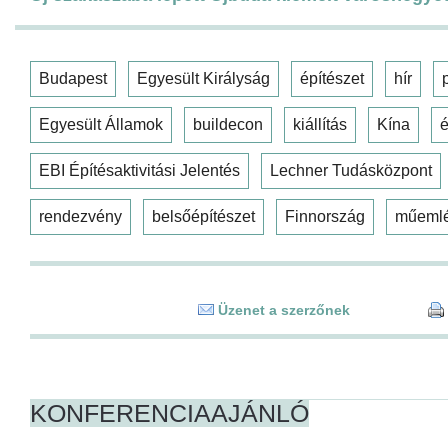
Budapest
Egyesült Királyság
építészet
hír
Egyesült Államok
buildecon
kiállítás
Kína
é
EBI Építésaktivitási Jelentés
Lechner Tudásközpont
rendezvény
belsőépítészet
Finnország
műeml
Üzenet a szerzőnek
KONFERENCIAAJÁNLÓ