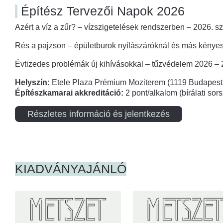
Építész Tervezői Napok 2026
Azért a víz a zűr? – vízszigetelések rendszerben – 2026. s
Rés a pajzson – épületburok nyílászáróknál és más kényes
Évtizedes problémák új kihívásokkal – tűzvédelem 2026 –
Helyszín:
Etele Plaza Prémium Moziterem (1119 Budapest,
Építészkamarai akkreditáció:
2 pont/alkalom (bírálati so
Részletes információ és jelentkezés
KIADVÁNYAJÁNLÓ