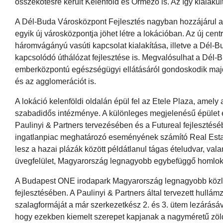
összekötésre került Kelenföld és Őrmező is. Az így kialakult
A Dél-Buda Városközpont Fejlesztés nagyban hozzájárul 
egyik új városközpontja jöhet létre a lokációban. Az új ce
háromvágányú vasúti kapcsolat kialakítása, illetve a Dél-
kapcsolódó úthálózat fejlesztése is. Megvalósulhat a Dél-
emberközpontú egészségügyi ellátásáról gondoskodik majd; a 
és az agglomerációt is.
A lokáció kelenföldi oldalán épül fel az Etele Plaza, amel
szabadidős intézménye. A különleges megjelenésű épület 
Paulinyi & Partners tervezésében és a Futureal fejlesztésé
ingatlanpiac meghatározó eseményének számító Real Estat
lesz a hazai plázák között példátlanul tágas ételudvar, va
üvegfelület, Magyarország legnagyobb egybefüggő homlokz
A Budapest ONE irodapark Magyarország legnagyobb közlek
fejlesztésében. A Paulinyi & Partners által tervezett hullá
szalagformáját a már szerkezetkész 2. és 3. ütem lezárásával
hogy ezekben kiemelt szerepet kapjanak a nagyméretű zöldfe