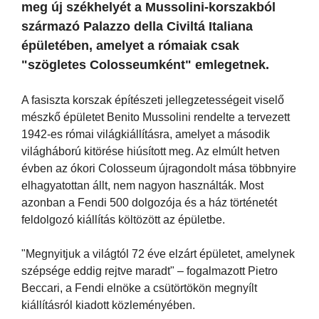
meg új székhelyét a Mussolini-korszakból
származó Palazzo della Civiltá Italiana
épületében, amelyet a rómaiak csak
"szögletes Colosseumként" emlegetnek.
A fasiszta korszak építészeti jellegzetességeit viselő
mészkő épületet Benito Mussolini rendelte a tervezett
1942-es római világkiállításra, amelyet a második
világháború kitörése hiúsított meg. Az elmúlt hetven
évben az ókori Colosseum újragondolt mása többnyire
elhagyatottan állt, nem nagyon használták. Most
azonban a Fendi 500 dolgozója és a ház történetét
feldolgozó kiállítás költözött az épületbe.
"Megnyitjuk a világtól 72 éve elzárt épületet, amelynek
szépsége eddig rejtve maradt" – fogalmazott Pietro
Beccari, a Fendi elnöke a csütörtökön megnyílt
kiállításról kiadott közleményében.