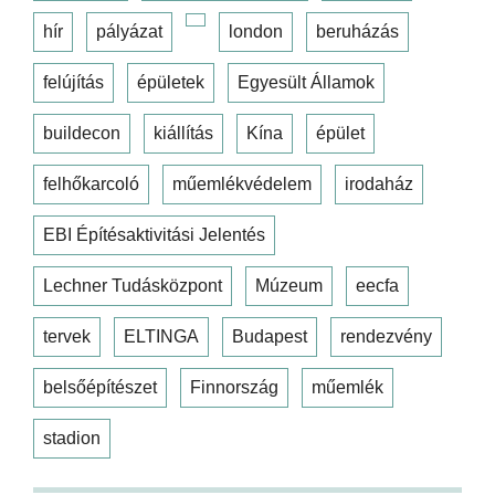
hír
pályázat
london
beruházás
felújítás
épületek
Egyesült Államok
buildecon
kiállítás
Kína
épület
felhőkarcoló
műemlékvédelem
irodaház
EBI Építésaktivitási Jelentés
Lechner Tudásközpont
Múzeum
eecfa
tervek
ELTINGA
Budapest
rendezvény
belsőépítészet
Finnország
műemlék
stadion