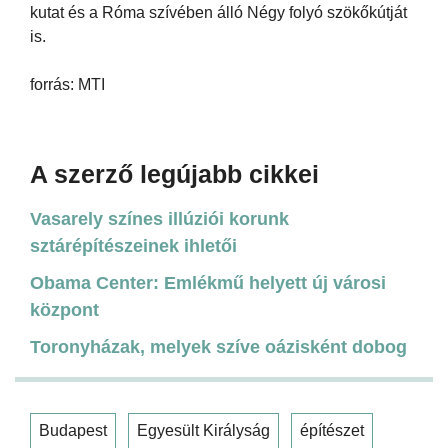
kutat és a Róma szívében álló Négy folyó szökőkútját
is.
forrás: MTI
A szerző legújabb cikkei
Vasarely színes illúziói korunk
sztárépítészeinek ihletői
Obama Center: Emlékmű helyett új városi
központ
Toronyházak, melyek szíve oázisként dobog
Budapest
Egyesült Királyság
építészet