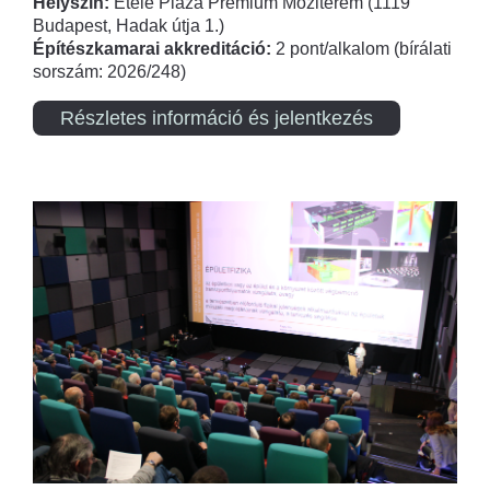
Helyszín:
Etele Plaza Prémium Moziterem (1119
Budapest, Hadak útja 1.)
Építészkamarai akkreditáció:
2 pont/alkalom (bírálati
sorszám: 2026/248)
Részletes információ és jelentkezés