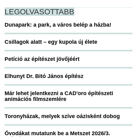
LEGOLVASOTTABB
Dunapark: a park, a város belép a házba!
Csillagok alatt – egy kupola új élete
Petíció az építészet jövőjéért
Elhunyt Dr. Bitó János építész
Már lehet jelentkezni a CAD'oro építészeti
animációs filmszemlére
Toronyházak, melyek szíve oázisként dobog
Óvodákat mutatunk be a Metszet 2026/3.