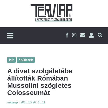
hír
épületek
A divat szolgálatába
állították Rómában
Mussolini szögletes
Colosseumát
sebesp
|
2015.10.26. 15:11