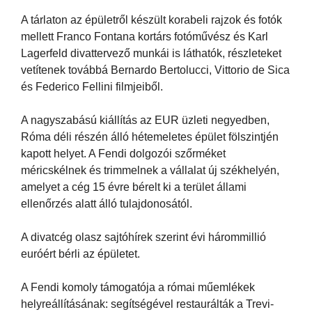
A tárlaton az épületről készült korabeli rajzok és fotók
mellett Franco Fontana kortárs fotóművész és Karl
Lagerfeld divattervező munkái is láthatók, részleteket
vetítenek továbbá Bernardo Bertolucci, Vittorio de Sica
és Federico Fellini filmjeiből.
A nagyszabású kiállítás az EUR üzleti negyedben,
Róma déli részén álló hétemeletes épület fölszintjén
kapott helyet. A Fendi dolgozói szőrméket
méricskélnek és trimmelnek a vállalat új székhelyén,
amelyet a cég 15 évre bérelt ki a terület állami
ellenőrzés alatt álló tulajdonosától.
A divatcég olasz sajtóhírek szerint évi hárommillió
euróért bérli az épületet.
A Fendi komoly támogatója a római műemlékek
helyreállításának: segítségével restaurálták a Trevi-