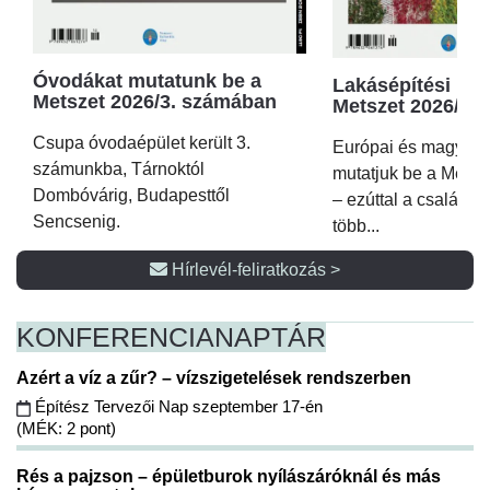
Óvodákat mutatunk be a
Lakásépítési kör
Metszet 2026/3. számában
Metszet 2026/2.
Csupa óvodaépület került 3.
Európai és magyar p
számunkba, Tárnoktól
mutatjuk be a Metsz
Dombóvárig, Budapesttől
– ezúttal a családi 
Sencsenig.
több...
Hírlevél-feliratkozás >
KONFERENCIA
NAPTÁR
Azért a víz a zűr? – vízszigetelések rendszerben
Építész Tervezői Nap szeptember 17-én
(MÉK: 2 pont)
Rés a pajzson – épületburok nyílászáróknál és más