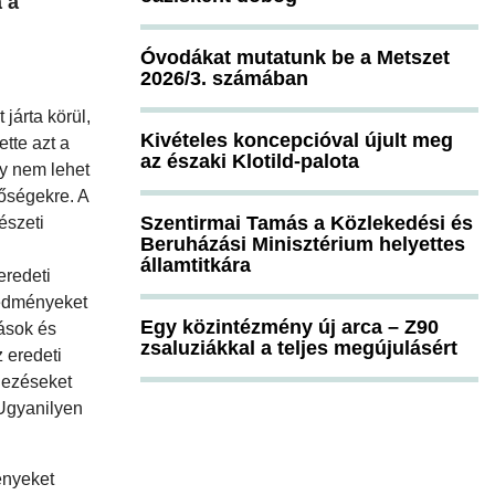
a a
Óvodákat mutatunk be a Metszet
2026/3. számában
 járta körül,
Kivételes koncepcióval újult meg
tte azt a
az északi Klotild-palota
gy nem lehet
tőségekre. A
Szentirmai Tamás a Közlekedési és
észeti
Beruházási Minisztérium helyettes
államtitkára
eredeti
redményeket
Egy közintézmény új arca – Z90
dások és
zsaluziákkal a teljes megújulásért
z eredeti
lezéseket
 Ugyanilyen
ényeket