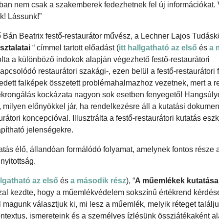
ban nem csak a szakemberek fedezhetnek fel új információkat. 
k! Lássunk!”
 Bán Beatrix festő-restaurátor művész, a Lechner Lajos Tudás
sztalatai
“ címmel tartott előadást (
itt hallgatható az első
és
a 
rolta a különböző indokok alapján végezhető festő-restaurátori
pcsolódó restaurátori szakági-, ezen belül a festő-restaurátori 
fedett falképek összetett problémahalmazhoz vezetnek, mert a r
lékrongálás kockázata nagyon sok esetben fenyegető! Hangsúly
milyen előnyökkel jár, ha rendelkezésre áll a kutatási dokumen
ori koncepcióval. Illusztrálta a festő-restaurátori kutatás eszk
pítható jelenségekre.
atás élő, állandóan formálódó folyamat, amelynek fontos része a
yitottság.
allgatható az első
és
a második rész
), “
A műemlékek kutatása
zal kezdte, hogy a műemlékvédelem sokszínű értékrend kérdés
l magunk választjuk ki, mi lesz a műemlék, melyik réteget találj
ontextus, ismereteink és a személyes ízlésünk összjátékaként al