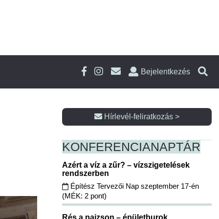
Bejelentkezés
Hírlevél-feliratkozás >
KONFERENCIA
NAPTÁR
Azért a víz a zűr? – vízszigetelések
rendszerben
Építész Tervezői Nap szeptember 17-én
(MÉK: 2 pont)
Rés a pajzson – épületburok