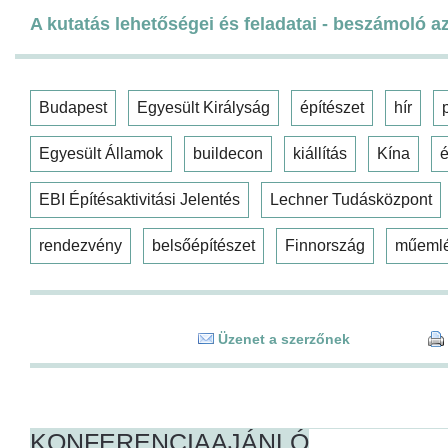
A kutatás lehetőségei és feladatai - beszámoló az
Budapest
Egyesült Királyság
építészet
hír
Egyesült Államok
buildecon
kiállítás
Kína
é
EBI Építésaktivitási Jelentés
Lechner Tudásközpont
rendezvény
belsőépítészet
Finnország
műeml
Üzenet a szerzőnek
KONFERENCIAAJÁNLÓ