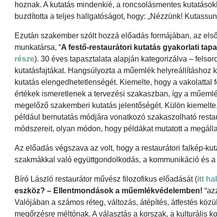
hoznak. A kutatás mindenkié, a roncsolásmentes kutatások
buzdította a teljes hallgatóságot, hogy: „Nézzünk! Kutassun
Ezután szakember szólt hozzá előadás formájában, az első
munkatársa, “
A festő-restaurátori kutatás gyakorlati tapa
része
). 30 éves tapasztalata alapján kategorizálva – felso
kutatásfajtákat. Hangsúlyozta a műemlék helyreállításhoz ka
kutatás elengedhetetlenségét. Kiemelte, hogy a vakolattal 
értékek ismeretlenek a tervezési szakaszban, így a műem
megelőző szakemberi kutatás jelentőségét. Külön kiemelte, 
például bemutatás módjára vonatkozó szakaszolható restaurát
módszereit, olyan módon, hogy példákat mutatott a megálla
Az előadás végszava az volt, hogy a restaurátori falkép-kut
szakmákkal való együttgondolkodás, a kommunikáció és a n
Bíró László restaurátor művész filozofikus előadását (
itt h
eszköz? – Ellentmondások a műemlékvédelemben!
“az
Valójában a számos réteg, változás, átépítés, átfestés közü
megőrzésre méltónak. A választás a korszak, a kulturális k