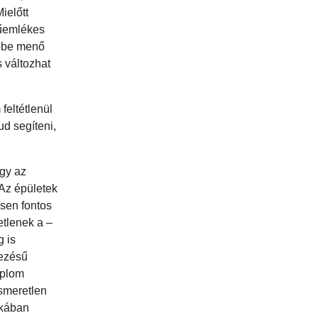
ielőtt
műemlékes
dőbe menő
s változhat
feltétlenül
ud segíteni,
ogy az
 Az épületek
ösen fontos
etlenek a –
g is
dezésű
mplom
ismeretlen
nkában