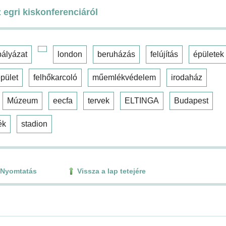
 egri kiskonferenciáról
pályázat
london
beruházás
felújítás
épületek
pület
felhőkarcoló
műemlékvédelem
irodaház
Múzeum
eecfa
tervek
ELTINGA
Budapest
ék
stadion
Nyomtatás
Vissza a lap tetejére