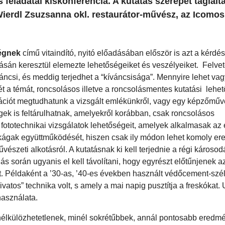
 feladatai kiskonferencia. A kutatás szerepét taglalt
Wierdl Zsuzsanna okl. restaurátor-művész, az Icomos
ségnek
című vitaindító, nyitó előadásában először is azt a kérdést
ásán keresztül elemezte lehetőségeiket és veszélyeiket. Felvete
íváncsi, és meddig terjedhet a “kíváncsisága”. Mennyire lehet va
zét a témát, roncsolásos illetve a roncsolásmentes kutatási lehe
ációt megtudhatunk a vizsgált emlékünkről, vagy egy képzőműv
egek is feltárulhatnak, amelyekről korábban, csak roncsolásos
 fototechnikai vizsgálatok lehetőségeit, amelyek alkalmasak az 
zakágak együttműködését, hiszen csak ily módon lehet komoly e
vészeti alkotásról. A kutatásnak ki kell terjednie a régi károso
lás során ugyanis el kell távolítani, hogy egyrészt előtűnjenek a
. Példaként a ’30-as, ’40-es években használt védőcement-szé
atos” technika volt, s amely a mai napig pusztítja a freskókat.
asználata.
nélkülözhetetlenek, minél sokrétűbbek, annál pontosabb eredm