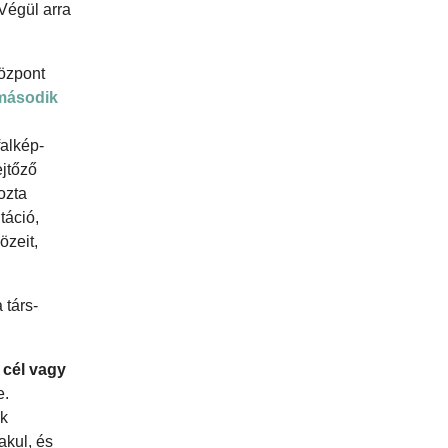
Végül arra
központ
második
falkép-
ejtőző
ozta
táció,
özeit,
 társ-
 cél vagy
e.
uk
akul, és