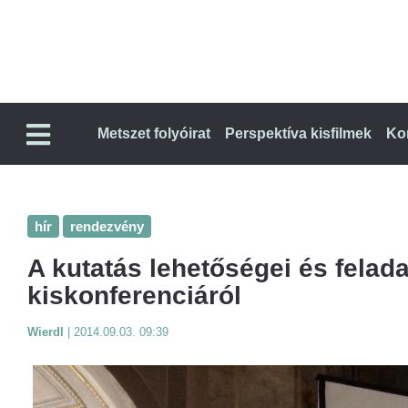
Metszet folyóirat
Perspektíva kisfilmek
Ko
hír
rendezvény
A kutatás lehetőségei és felada
kiskonferenciáról
Wierdl
|
2014.09.03. 09:39