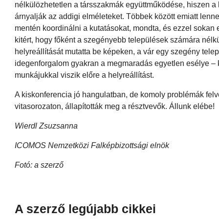
nélkülözhetetlen a társszakmák együttműködése, hiszen a 
árnyalják az addigi elméleteket. Többek között emiatt len
mentén koordinálni a kutatásokat, mondta, és ezzel sokan 
kitért, hogy főként a szegényebb települések számára nél
helyreállítását mutatta be képeken, a vár egy szegény telep
idegenforgalom gyakran a megmaradás egyetlen esélye – k
munkájukkal viszik előre a helyreállítást.
A kiskonferencia jó hangulatban, de komoly problémák felv
vitasorozaton, állapították meg a résztvevők. Állunk elébe!
Wierdl Zsuzsanna
ICOMOS Nemzetközi Falképbizottsági elnök
Fotó: a szerző
A szerző legújabb cikkei