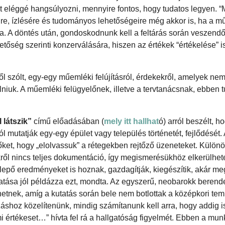
t eléggé hangsúlyozni, mennyire fontos, hogy tudatos legyen. “M
ire, ízlésére és tudományos lehetőségeire még akkor is, ha a 
ta. A döntés után, gondoskodnunk kell a feltárás során veszen
tőség szerinti konzerválására, hiszen az értékek “értékelése” i
szólt, egy-egy műemléki felújításról, érdekekről, amelyek nem 
iuk. A műemléki felügyelőnek, illetve a tervtanácsnak, ebben t
 látszik”
című előadásában (
mely itt hallhat
ó) arról beszélt, h
l mutatják egy-egy épület vagy település történetét, fejlődését.
őket, hogy „elolvassuk” a rétegekben rejtőző üzeneteket. Külön
kről nincs teljes dokumentáció, így megismerésükhöz elkerülhet
epő eredményeket is hoznak, gazdagítják, kiegészítik, akár me
utatása jól példázza ezt, mondta. Az egyszerű, neobarokk beren
hetnek, amíg a kutatás során bele nem botlottak a középkori te
áshoz közelítenünk, mindig számítanunk kell arra, hogy addig 
mi értékeset…” hívta fel rá a hallgatóság figyelmét. Ebben a mu