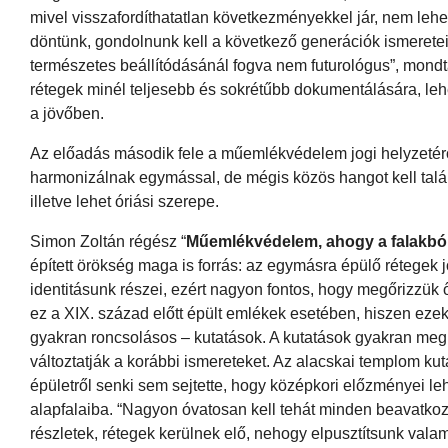
mivel visszafordíthatatlan következményekkel jár, nem lehe
döntünk, gondolnunk kell a következő generációk ismerete
természetes beállítódásánál fogva nem futurológus”, mond
rétegek minél teljesebb és sokrétűbb dokumentálására, lehe
a jövőben.
Az előadás második fele a műemlékvédelem jogi helyzetéről 
harmonizálnak egymással, de mégis közös hangot kell találn
illetve lehet óriási szerepe.
Simon Zoltán régész “
Műemlékvédelem, ahogy a falakból
épített örökség maga is forrás: az egymásra épülő rétegek jó
identitásunk részei, ezért nagyon fontos, hogy megőrizzük 
ez a XIX. század előtt épült emlékek esetében, hiszen eze
gyakran roncsolásos – kutatások. A kutatások gyakran megl
változtatják a korábbi ismereteket. Az alacskai templom k
épületről senki sem sejtette, hogy középkori előzményei le
alapfalaiba. “Nagyon óvatosan kell tehát minden beavatkoz
részletek, rétegek kerülnek elő, nehogy elpusztítsunk vala