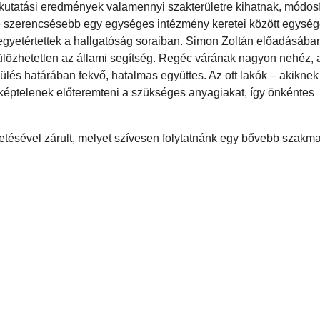
kutatási eredmények valamennyi szakterületre kihatnak, módosí
ne szerencsésebb egy egységes intézmény keretei között egység
egyetértettek a hallgatóság soraiban. Simon Zoltán előadásában
külözhetetlen az állami segítség. Regéc várának nagyon nehéz,
ülés határában fekvő, hatalmas együttes. Az ott lakók – akiknek
éptelenek előteremteni a szükséges anyagiakat, így önkéntes
etésével zárult, melyet szívesen folytatnánk egy bővebb szakma