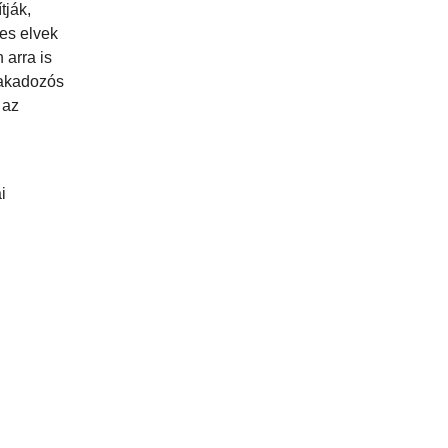
tják,
es elvek
 arra is
 akadozós
 az
i