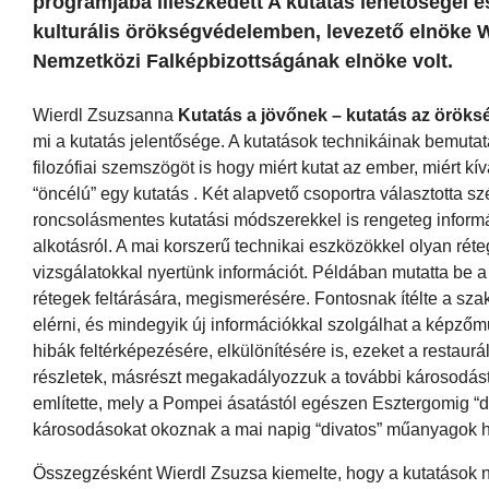
programjába illeszkedett A kutatás lehetőségei és
kulturális örökségvédelemben, levezető elnöke 
Nemzetközi Falképbizottságának elnöke volt.
Wierdl Zsuzsanna
Kutatás a jövőnek – kutatás az örök
mi a kutatás jelentősége. A kutatások technikáinak bemutat
filozófiai szemszögöt is hogy miért kutat az ember, miért k
“öncélú” egy kutatás . Két alapvető csoportra választotta s
roncsolásmentes kutatási módszerekkel is rengeteg inform
alkotásról. A mai korszerű technikai eszközökkel olyan rét
vizsgálatokkal nyertünk információt. Példában mutatta be a
rétegek feltárására, megismerésére. Fontosnak ítélte a s
elérni, és mindegyik új információkkal szolgálhat a képzőmű
hibák feltérképezésére, elkülönítésére is, ezeket a restaurá
részletek, másrészt megakadályozzuk a további károsodást
említette, mely a Pompei ásatástól egészen Esztergomig “div
károsodásokat okoznak a mai napig “divatos” műanyagok h
Összegzésként Wierdl Zsuzsa kiemelte, hogy a kutatások 