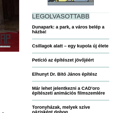
LEGOLVASOTTABB
Dunapark: a park, a város belép a
házba!
Csillagok alatt – egy kupola új élete
Petíció az építészet jövőjéért
Elhunyt Dr. Bitó János építész
Már lehet jelentkezni a CAD'oro
építészeti animációs filmszemlére
Toronyházak, melyek szíve
oázisként dobog